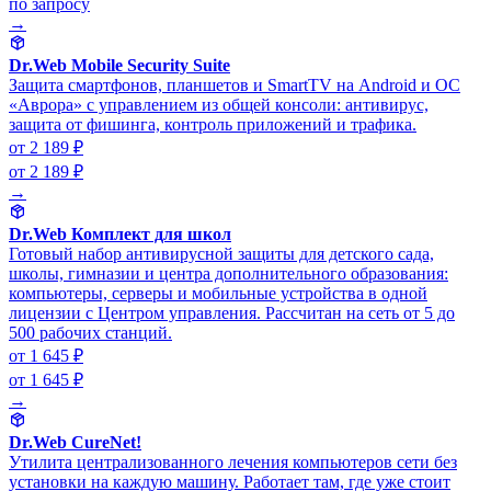
по запросу
→
Dr.Web Mobile Security Suite
Защита смартфонов, планшетов и SmartTV на Android и ОС
«Аврора» с управлением из общей консоли: антивирус,
защита от фишинга, контроль приложений и трафика.
от 2 189 ₽
от 2 189 ₽
→
Dr.Web Комплект для школ
Готовый набор антивирусной защиты для детского сада,
школы, гимназии и центра дополнительного образования:
компьютеры, серверы и мобильные устройства в одной
лицензии с Центром управления. Рассчитан на сеть от 5 до
500 рабочих станций.
от 1 645 ₽
от 1 645 ₽
→
Dr.Web CureNet!
Утилита централизованного лечения компьютеров сети без
установки на каждую машину. Работает там, где уже стоит