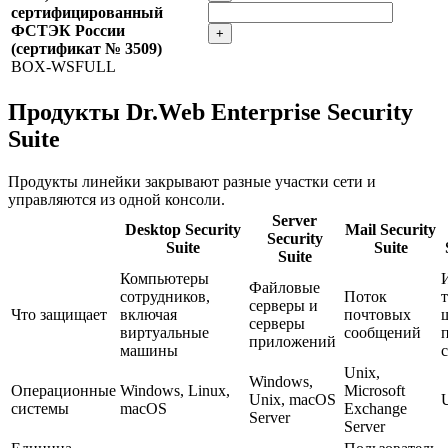
сертифицированный
ФСТЭК России
+
(сертификат № 3509)
BOX-WSFULL
Продукты Dr.Web Enterprise Security
Suite
Продукты линейки закрывают разные участки сети и
управляются из одной консоли.
Server
Desktop Security
Mail Security
Security
Suite
Suite
Suite
Компьютеры
Файловые
сотрудников,
Поток
серверы и
Что защищает
включая
почтовых
серверы
виртуальные
сообщений
приложений
машины
Unix,
Windows,
Операционные
Windows, Linux,
Microsoft
Unix, macOS
системы
macOS
Exchange
Server
Server