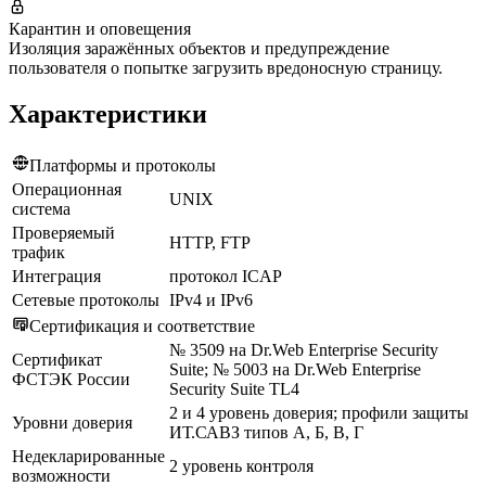
Карантин и оповещения
Изоляция заражённых объектов и предупреждение
пользователя о попытке загрузить вредоносную страницу.
Характеристики
Платформы и протоколы
Операционная
UNIX
система
Проверяемый
HTTP, FTP
трафик
Интеграция
протокол ICAP
Сетевые протоколы
IPv4 и IPv6
Сертификация и соответствие
№ 3509 на Dr.Web Enterprise Security
Сертификат
Suite; № 5003 на Dr.Web Enterprise
ФСТЭК России
Security Suite TL4
2 и 4 уровень доверия; профили защиты
Уровни доверия
ИТ.САВЗ типов А, Б, В, Г
Недекларированные
2 уровень контроля
возможности