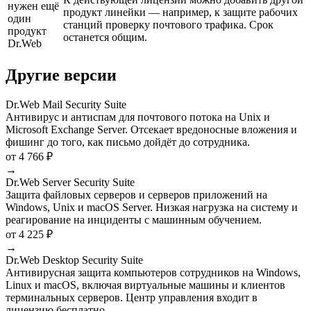
нужен ещё
продукт линейки — например, к защите рабочих
один
станций проверку почтового трафика. Срок
продукт
останется общим.
Dr.Web
Другие версии
Dr.Web Mail Security Suite
Антивирус и антиспам для почтового потока на Unix и
Microsoft Exchange Server. Отсекает вредоносные вложения и
фишинг до того, как письмо дойдёт до сотрудника.
от 4 766 ₽
→
Dr.Web Server Security Suite
Защита файловых серверов и серверов приложений на
Windows, Unix и macOS Server. Низкая нагрузка на систему и
реагирование на инциденты с машинным обучением.
от 4 225 ₽
→
Dr.Web Desktop Security Suite
Антивирусная защита компьютеров сотрудников на Windows,
Linux и macOS, включая виртуальные машины и клиентов
терминальных серверов. Центр управления входит в
лицензию бесплатно.