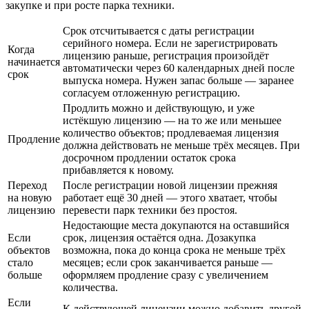
закупке и при росте парка техники.
Срок отсчитывается с даты регистрации
серийного номера. Если не зарегистрировать
Когда
лицензию раньше, регистрация произойдёт
начинается
автоматически через 60 календарных дней после
срок
выпуска номера. Нужен запас больше — заранее
согласуем отложенную регистрацию.
Продлить можно и действующую, и уже
истёкшую лицензию — на то же или меньшее
количество объектов; продлеваемая лицензия
Продление
должна действовать не меньше трёх месяцев. При
досрочном продлении остаток срока
прибавляется к новому.
Переход
После регистрации новой лицензии прежняя
на новую
работает ещё 30 дней — этого хватает, чтобы
лицензию
перевести парк техники без простоя.
Недостающие места докупаются на оставшийся
Если
срок, лицензия остаётся одна. Дозакупка
объектов
возможна, пока до конца срока не меньше трёх
стало
месяцев; если срок заканчивается раньше —
больше
оформляем продление сразу с увеличением
количества.
Если
К действующей лицензии можно добавить другой