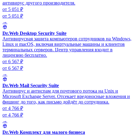
антивирус другого производителя.
от 5 051 ₽
от 5 051 ₽
→
Dr.Web Desktop Security Suite
Антивирусная защита компьютеров сотрудников на Windows,
Linux и macOS, включая виртуальные машины и клиентов
терминальных серверов. Центр управления входит в
лицензию бесплатно.
от 6 567 ₽
от 6 567 ₽
→
Dr.Web Mail Security Suite
Антивирус и антиспам для почтового потока на Unix и
Microsoft Exchange Server. Отсекает вредоносные вложения и
фишинг до того, как письмо дойдёт до сотрудника.
от 4 766 ₽
от 4 766 ₽
→
Dr.Web Комплект для малого бизнеса