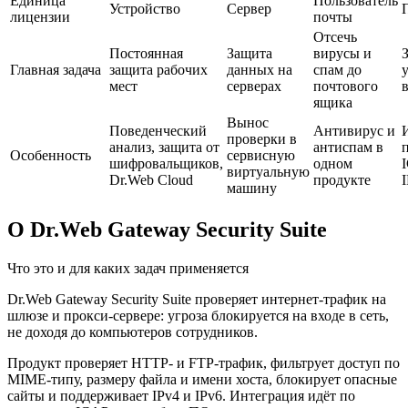
Единица
Пользователь
Устройство
Сервер
лицензии
почты
Отсечь
Постоянная
Защита
вирусы и
Главная задача
защита рабочих
данных на
спам до
мест
серверах
почтового
в
ящика
Вынос
Поведенческий
Антивирус и
проверки в
анализ, защита от
антиспам в
Особенность
сервисную
шифровальщиков,
одном
виртуальную
Dr.Web Cloud
продукте
машину
О Dr.Web Gateway Security Suite
Что это и для каких задач применяется
Dr.Web Gateway Security Suite проверяет интернет-трафик на
шлюзе и прокси-сервере: угроза блокируется на входе в сеть,
не доходя до компьютеров сотрудников.
Продукт проверяет HTTP- и FTP-трафик, фильтрует доступ по
MIME-типу, размеру файла и имени хоста, блокирует опасные
сайты и поддерживает IPv4 и IPv6. Интеграция идёт по