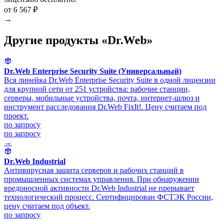
от 6 567 ₽
→
Другие продукты «Dr.Web»
Dr.Web Enterprise Security Suite (Универсальный)
Вся линейка Dr.Web Enterprise Security Suite в одной лицензии
для крупной сети от 251 устройства: рабочие станции,
серверы, мобильные устройства, почта, интернет-шлюз и
инструмент расследования Dr.Web FixIt!. Цену считаем под
проект.
по запросу
по запросу
→
Dr.Web Industrial
Антивирусная защита серверов и рабочих станций в
промышленных системах управления. При обнаружении
вредоносной активности Dr.Web Industrial не прерывает
технологический процесс. Сертифицирован ФСТЭК России,
цену считаем под объект.
по запросу