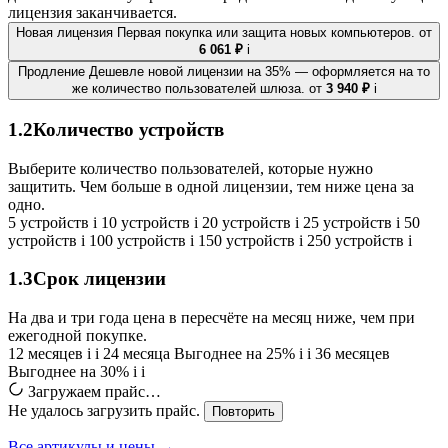
лицензия заканчивается.
Новая лицензия
Первая покупка или защита новых компьютеров.
от
6 061 ₽
i
Продление
Дешевле новой лицензии на 35% — оформляется на то
же количество пользователей шлюза.
от
3 940 ₽
i
1.2
Количество устройств
Выберите количество пользователей, которые нужно
защитить. Чем больше в одной лицензии, тем ниже цена за
одно.
5 устройств
i
10 устройств
i
20 устройств
i
25 устройств
i
50
устройств
i
100 устройств
i
150 устройств
i
250 устройств
i
1.3
Срок лицензии
На два и три года цена в пересчёте на месяц ниже, чем при
ежегодной покупке.
12 месяцев
i
i
24 месяца
Выгоднее на 25%
i
i
36 месяцев
Выгоднее на 30%
i
i
Загружаем прайс…
Не удалось загрузить прайс.
Повторить
Все артикулы и цены →