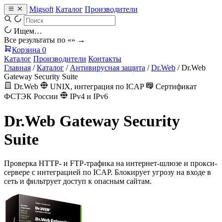
Migsoft
Каталог
Производители
Ищем…
Все результаты по «
» →
Корзина
0
Каталог
Производители
Контакты
Главная
/
Каталог
/
Антивирусная защита
/
Dr.Web
/
Dr.Web
Gateway Security Suite
Dr.Web
UNIX, интеграция по ICAP
Сертификат
ФСТЭК России
IPv4 и IPv6
Dr.Web Gateway Security
Suite
Проверка HTTP- и FTP-трафика на интернет-шлюзе и прокси-
сервере с интеграцией по ICAP. Блокирует угрозу на входе в
сеть и фильтрует доступ к опасным сайтам.