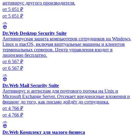
антивирус другого производителя.
от 5 051 ₽
от 5 051 ₽
→
Dr.Web Desktop Security Suite
Антивирусная защита компьютеров сотрудников на Windows,
Linux и macOS, включая виртуальные машины и клиентов
терминальных серверов. Центр управления входит в
лицензию бесплатно.
от 6 567 ₽
от 6 567 ₽
→
Dr.Web Mail Security Suite
Антивирус и антиспам для почтового потока на Unix и
Microsoft Exchange Server. Отсекает вредоносные вложения и
фишинг до того, как письмо дойдёт до сотрудника.
от 4 766 ₽
от 4 766 ₽
→
Dr.Web Комплект для малого бизнеса