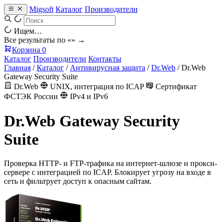
Migsoft
Каталог
Производители
Ищем…
Все результаты по «
» →
Корзина
0
Каталог
Производители
Контакты
Главная
/
Каталог
/
Антивирусная защита
/
Dr.Web
/
Dr.Web
Gateway Security Suite
Dr.Web
UNIX, интеграция по ICAP
Сертификат
ФСТЭК России
IPv4 и IPv6
Dr.Web Gateway Security
Suite
Проверка HTTP- и FTP-трафика на интернет-шлюзе и прокси-
сервере с интеграцией по ICAP. Блокирует угрозу на входе в
сеть и фильтрует доступ к опасным сайтам.