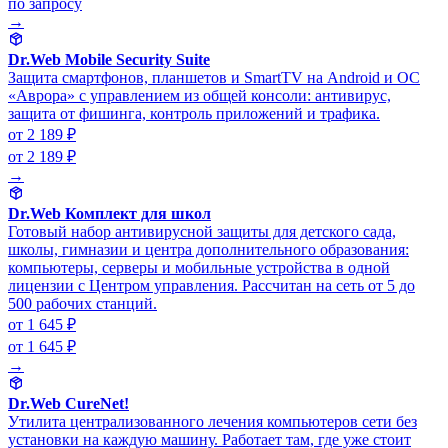
по запросу
→
Dr.Web Mobile Security Suite
Защита смартфонов, планшетов и SmartTV на Android и ОС
«Аврора» с управлением из общей консоли: антивирус,
защита от фишинга, контроль приложений и трафика.
от 2 189 ₽
от 2 189 ₽
→
Dr.Web Комплект для школ
Готовый набор антивирусной защиты для детского сада,
школы, гимназии и центра дополнительного образования:
компьютеры, серверы и мобильные устройства в одной
лицензии с Центром управления. Рассчитан на сеть от 5 до
500 рабочих станций.
от 1 645 ₽
от 1 645 ₽
→
Dr.Web CureNet!
Утилита централизованного лечения компьютеров сети без
установки на каждую машину. Работает там, где уже стоит