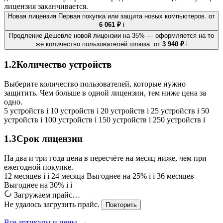
лицензия заканчивается.
Новая лицензия
Первая покупка или защита новых компьютеров.
от
6 061 ₽
i
Продление
Дешевле новой лицензии на 35% — оформляется на то
же количество пользователей шлюза.
от
3 940 ₽
i
1.2
Количество устройств
Выберите количество пользователей, которые нужно
защитить. Чем больше в одной лицензии, тем ниже цена за
одно.
5 устройств
i
10 устройств
i
20 устройств
i
25 устройств
i
50
устройств
i
100 устройств
i
150 устройств
i
250 устройств
i
1.3
Срок лицензии
На два и три года цена в пересчёте на месяц ниже, чем при
ежегодной покупке.
12 месяцев
i
i
24 месяца
Выгоднее на 25%
i
i
36 месяцев
Выгоднее на 30%
i
i
Загружаем прайс…
Не удалось загрузить прайс.
Повторить
Все артикулы и цены →