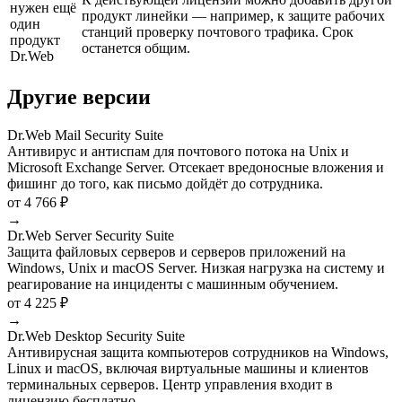
нужен ещё
продукт линейки — например, к защите рабочих
один
станций проверку почтового трафика. Срок
продукт
останется общим.
Dr.Web
Другие версии
Dr.Web Mail Security Suite
Антивирус и антиспам для почтового потока на Unix и
Microsoft Exchange Server. Отсекает вредоносные вложения и
фишинг до того, как письмо дойдёт до сотрудника.
от 4 766 ₽
→
Dr.Web Server Security Suite
Защита файловых серверов и серверов приложений на
Windows, Unix и macOS Server. Низкая нагрузка на систему и
реагирование на инциденты с машинным обучением.
от 4 225 ₽
→
Dr.Web Desktop Security Suite
Антивирусная защита компьютеров сотрудников на Windows,
Linux и macOS, включая виртуальные машины и клиентов
терминальных серверов. Центр управления входит в
лицензию бесплатно.