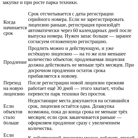
закупке и при росте парка техники.
Срок отсчитывается с даты регистрации
серийного номера. Если не зарегистрировать
Когда
лицензию раньше, регистрация произойдёт
начинается
автоматически через 60 календарных дней после
срок
выпуска номера. Нужен запас больше — заранее
согласуем отложенную регистрацию.
Продлить можно и действующую, и уже
истёкшую лицензию — на то же или меньшее
количество объектов; продлеваемая лицензия
Продление
должна действовать не меньше трёх месяцев. При
досрочном продлении остаток срока
прибавляется к новому.
Переход
После регистрации новой лицензии прежняя
на новую
работает ещё 30 дней — этого хватает, чтобы
лицензию
перевести парк техники без простоя.
Недостающие места докупаются на оставшийся
Если
срок, лицензия остаётся одна. Дозакупка
объектов
возможна, пока до конца срока не меньше трёх
стало
месяцев; если срок заканчивается раньше —
больше
оформляем продление сразу с увеличением
количества.
Если
К действующей лицензии можно добавить другой