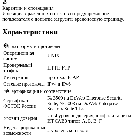
Карантин и оповещения
Изоляция заражённых объектов и предупреждение
пользователя о попытке загрузить вредоносную страницу.
Характеристики
Платформы и протоколы
Операционная
UNIX
система
Проверяемый
HTTP, FTP
трафик
Интеграция
протокол ICAP
Сетевые протоколы
IPv4 и IPv6
Сертификация и соответствие
№ 3509 на Dr.Web Enterprise Security
Сертификат
Suite; № 5003 на Dr.Web Enterprise
ФСТЭК России
Security Suite TL4
2 и 4 уровень доверия; профили защиты
Уровни доверия
ИТ.САВЗ типов А, Б, В, Г
Недекларированные
2 уровень контроля
возможности