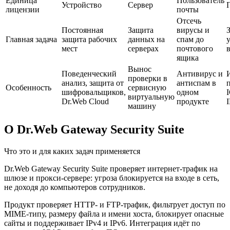
Единица
Пользователь
Устройство
Сервер
лицензии
почты
Отсечь
Постоянная
Защита
вирусы и
Главная задача
защита рабочих
данных на
спам до
мест
серверах
почтового
в
ящика
Вынос
Поведенческий
Антивирус и
проверки в
анализ, защита от
антиспам в
Особенность
сервисную
шифровальщиков,
одном
виртуальную
Dr.Web Cloud
продукте
машину
О Dr.Web Gateway Security Suite
Что это и для каких задач применяется
Dr.Web Gateway Security Suite проверяет интернет-трафик на
шлюзе и прокси-сервере: угроза блокируется на входе в сеть,
не доходя до компьютеров сотрудников.
Продукт проверяет HTTP- и FTP-трафик, фильтрует доступ по
MIME-типу, размеру файла и имени хоста, блокирует опасные
сайты и поддерживает IPv4 и IPv6. Интеграция идёт по