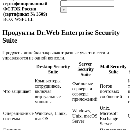
сертифицированный
ФСТЭК России
+
(сертификат № 3509)
BOX-WSFULL
Продукты Dr.Web Enterprise Security
Suite
Продукты линейки закрывают разные участки сети и
управляются из одной консоли.
Server
Desktop Security
Mail Security
Security
Suite
Suite
Suite
Компьютеры
Файловые
сотрудников,
Поток
серверы и
Что защищает
включая
почтовых
серверы
виртуальные
сообщений
приложений
машины
Unix,
Windows,
Операционные
Windows, Linux,
Microsoft
Unix, macOS
системы
macOS
Exchange
Server
Server