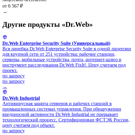
от 6 567 ₽
→
Другие продукты «Dr.Web»
Dr.Web Enterprise Security Suite (Универсальный)
Вся линейка Dr.Web Enterprise Security Suite в одной лицензии
для крупной сети от 251 устройства: рабочие станции,
серверы, мобильные устройства, почта, интернет-шлюз и
инструмент расследования Dr.Web FixIt!. Цену считаем под
проект.
по запросу
по запросу
→
Dr.Web Industrial
Антивирусная защита серверов и рабочих станций в
промышленных системах управления. При обнаружении
вредоносной активности Dr.Web Industrial не прерывает
технологический процесс. Сертифицирован ФСТЭК России,
цену считаем под объект.
по запросу