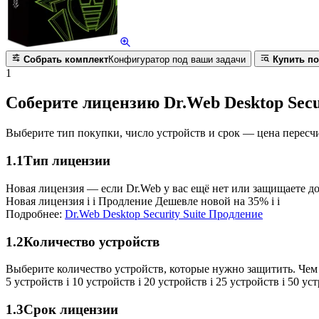
Собрать комплект
Конфигуратор под ваши задачи
Купить по
1
Соберите лицензию Dr.Web Desktop Secur
Выберите тип покупки, число устройств и срок — цена пересч
1.1
Тип лицензии
Новая лицензия — если Dr.Web у вас ещё нет или защищаете д
Новая лицензия
i
i
Продление
Дешевле новой на 35%
i
i
Подробнее:
Dr.Web Desktop Security Suite Продление
1.2
Количество устройств
Выберите количество устройств, которые нужно защитить. Чем 
5 устройств
i
10 устройств
i
20 устройств
i
25 устройств
i
50 ус
1.3
Срок лицензии