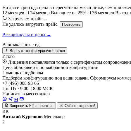
На два и три года цена в пересчёте на месяц ниже, чем при еж
12 месяцев
i
i
24 месяца
Выгоднее на 25%
i
i
36 месяцев
Выгодн
Загружаем прайс…
Не удалось загрузить прайс.
Повторить
Все артикулы и цены →
Ваш заказ
поз. ·
ед.
Вернуть конфигурацию в заказ
Итого
Лицензия поставляется только с сертификатом сопровожден
Цена обновляется по выбранной конфигурации
Помощь с подбором
Подберём конфигурацию под ваши задачи. Сформируем коммерч
+7 (495) 008-93-65
Пн–Пт · 9:00–18:00 МСК
Написать в мессенджер
M
Запросить КП с печатью
Счёт с отсрочкой
ВК
Виталий Куренков
Менеджер
2