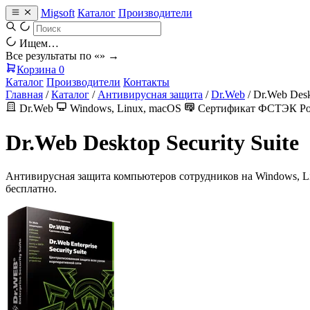
Migsoft
Каталог
Производители
Ищем…
Все результаты по «
» →
Корзина
0
Каталог
Производители
Контакты
Главная
/
Каталог
/
Антивирусная защита
/
Dr.Web
/
Dr.Web Deskt
Dr.Web
Windows, Linux, macOS
Сертификат ФСТЭК Р
Dr.Web Desktop Security Suite
Антивирусная защита компьютеров сотрудников на Windows, L
бесплатно.