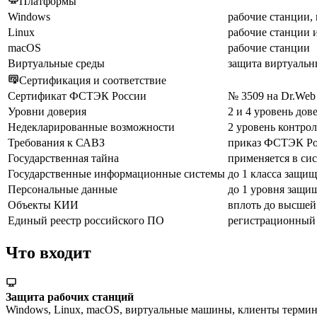
Платформы
Windows
рабочие станции,
Linux
рабочие станции 
macOS
рабочие станции
Виртуальные среды
защита виртуаль
Сертификация и соответствие
Сертификат ФСТЭК России
№ 3509 на Dr.Web E
Уровни доверия
2 и 4 уровень дов
Недекларированные возможности
2 уровень контрол
Требования к САВЗ
приказ ФСТЭК Рос
Государственная тайна
применяется в си
Государственные информационные системы
до 1 класса защи
Персональные данные
до 1 уровня защи
Объекты КИИ
вплоть до высшей
Единый реестр российского ПО
регистрационный
Что входит
Защита рабочих станций
Windows, Linux, macOS, виртуальные машины, клиенты термин