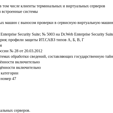
 в том числе клиенты терминальных и виртуальных серверов
и встроенные системы
ных машин с выносом проверки в сервисную виртуальную маши
nterprise Security Suite; № 5003 на Dr.Web Enterprise Security Sui
ерия; профили защиты ИТ.САВЗ типов А, Б, В, Г
я
сии № 28 от 20.03.2012
стемах обработки сведений, составляющих государственную тай
щённости включительно
щённости включительно
 категории
 номер 47
альных серверов.