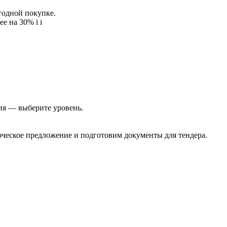
егодной покупке.
ее на 30%
i
i
ия — выберите уровень.
еское предложение и подготовим документы для тендера.