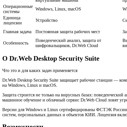
виртуальные машины
п
Операционные
Windows, Linux, macOS
Wi
системы
Единица
Устройство
С
лицензии
Главная задача
Постоянная защита рабочих мест
За
Поведенческий анализ, защита от
Вы
Особенность
шифровальщиков, Dr.Web Cloud
в
О Dr.Web Desktop Security Suite
Что это и для каких задач применяется
Dr.Web Desktop Security Suite защищает рабочие станции — к
на Windows, Linux и macOS.
Защита строится не только на вирусных базах: поведенческий 
машинное обучение и облачный сервис Dr.Web Cloud ловят угро
Версии для Windows и Linux сертифицированы ФСТЭК России — 
систем, персональных данных и объектов КИИ. Лицензия вклю
Возможности