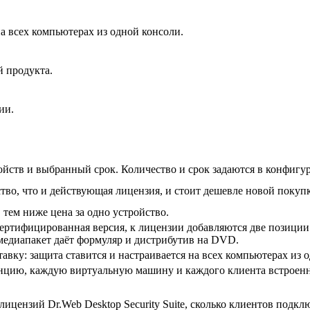
а всех компьютерах из одной консоли.
й продукта.
ии.
йств и выбранный срок. Количество и срок задаются в конфигура
тво, что и действующая лицензия, и стоит дешевле новой покуп
 тем ниже цена за одно устройство.
сертифицированная версия, к лицензии добавляются две позиции
едиапакет даёт формуляр и дистрибутив на DVD.
авку: защита ставится и настраивается на всех компьютерах из 
цию, каждую виртуальную машину и каждого клиента встроенно
ицензий Dr.Web Desktop Security Suite, сколько клиентов подкл