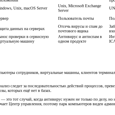
риложений
про
Unix, Microsoft Exchange
ndows, Unix, macOS Server
UN
Server
ервер
Пользователь почты
По
Отсечь вирусы и спам до
Заб
щита данных на серверах
почтового ящика
вхо
нос проверки в сервисную
Антивирус и антиспам в
Ин
иртуальную машину
одном продукте
ICA
омпьютеры сотрудников, виртуальные машины, клиентов терминал
анализ следит за последовательностью действий процессов, пре
зы, которых ещё нет в базах.
это тот случай, когда антивирус нужен не только по делу, но
чает Центр управления, поэтому парк компьютеров виден админ