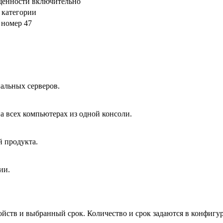
щённости включительно
 категории
 номер 47
альных серверов.
а всех компьютерах из одной консоли.
й продукта.
ии.
йств и выбранный срок. Количество и срок задаются в конфигура