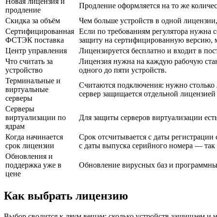
Новая лицензия и
Продление оформляется на то же количес
продление
Скидка за объём
Чем больше устройств в одной лицензии,
Сертифицированная
Если по требованиям регулятора нужна 
ФСТЭК поставка
защиту на сертифицированную версию, м
Центр управления
Лицензируется бесплатно и входит в пост
Что считать за
Лицензия нужна на каждую рабочую стан
устройство
одного до пяти устройств.
Терминальные и
Считаются подключения: нужно столько л
виртуальные
сервер защищается отдельной лицензие
серверы
Серверы
виртуализации по
Для защиты серверов виртуализации ест
ядрам
Когда начинается
Срок отсчитывается с даты регистрации 
срок лицензии
с даты выпуска серийного номера — так 
Обновления и
поддержка уже в
Обновление вирусных баз и программных 
цене
Как выбрать лицензию
Выбор сводится к двум вещам: сколько устройств защищаем и н