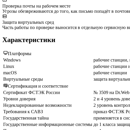
Проверка почты на рабочем месте
Угрозы обезвреживаются до того, как письмо попадёт в почто
Защита виртуальных сред
Часть работы по проверке выносится в отдельную сервисную в
Характеристики
Платформы
Windows
рабочие станции,
Linux
рабочие станции 
macOS
рабочие станции
Виртуальные среды
защита виртуаль
Сертификация и соответствие
Сертификат ФСТЭК России
№ 3509 на Dr.Web E
Уровни доверия
2 и 4 уровень дов
Недекларированные возможности
2 уровень контрол
Требования к САВЗ
приказ ФСТЭК Рос
Государственная тайна
применяется в си
Государственные информационные системы
до 1 класса защи