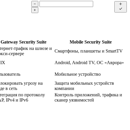
−
+
Gateway Security Suite
Mobile Security Suite
тернет-трафик на шлюзе и
Смартфоны, планшеты и SmartTV
кси-сервере
IX
Android, Android TV, ОС «Аврора»
льзователь
Мобильное устройство
локировать угрозу на
Защита мобильных устройств
де в сеть
компании
теграция по протоколу
Контроль приложений, трафика и
P, IPv4 и IPv6
сканер уязвимостей