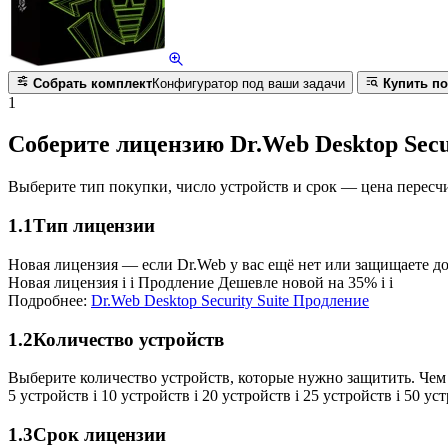
Собрать комплект
Конфигуратор под ваши задачи
Купить по
1
Соберите лицензию Dr.Web Desktop Secur
Выберите тип покупки, число устройств и срок — цена пересч
1.1
Тип лицензии
Новая лицензия — если Dr.Web у вас ещё нет или защищаете д
Новая лицензия
i
i
Продление
Дешевле новой на 35%
i
i
Подробнее:
Dr.Web Desktop Security Suite Продление
1.2
Количество устройств
Выберите количество устройств, которые нужно защитить. Чем 
5 устройств
i
10 устройств
i
20 устройств
i
25 устройств
i
50 ус
1.3
Срок лицензии