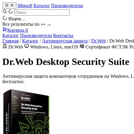
Migsoft
Каталог
Производители
Ищем…
Все результаты по «
» →
Корзина
0
Каталог
Производители
Контакты
Главная
/
Каталог
/
Антивирусная защита
/
Dr.Web
/
Dr.Web Deskt
Dr.Web
Windows, Linux, macOS
Сертификат ФСТЭК Р
Dr.Web Desktop Security Suite
Антивирусная защита компьютеров сотрудников на Windows, L
бесплатно.