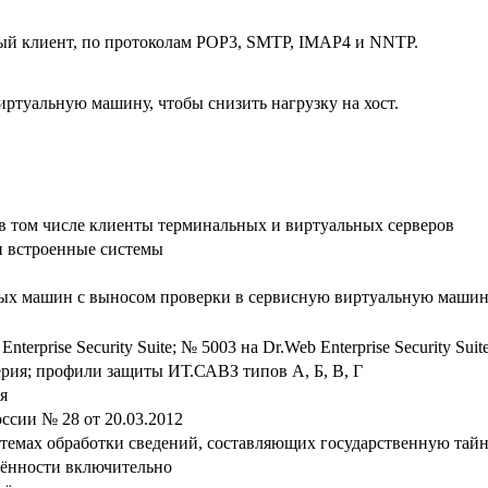
вый клиент, по протоколам POP3, SMTP, IMAP4 и NNTP.
иртуальную машину, чтобы снизить нагрузку на хост.
 в том числе клиенты терминальных и виртуальных серверов
и встроенные системы
ных машин с выносом проверки в сервисную виртуальную маши
nterprise Security Suite; № 5003 на Dr.Web Enterprise Security Sui
ерия; профили защиты ИТ.САВЗ типов А, Б, В, Г
я
сии № 28 от 20.03.2012
стемах обработки сведений, составляющих государственную тай
щённости включительно