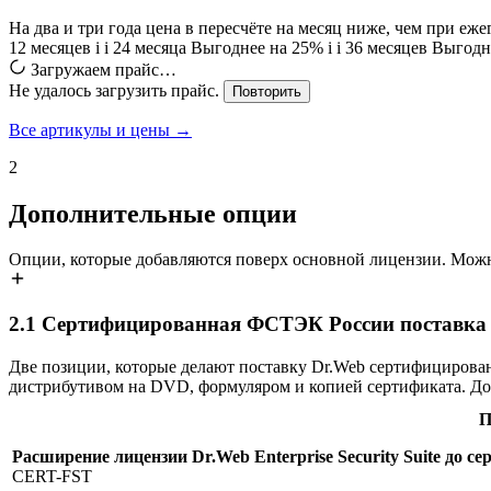
На два и три года цена в пересчёте на месяц ниже, чем при еж
12 месяцев
i
i
24 месяца
Выгоднее на 25%
i
i
36 месяцев
Выгодн
Загружаем прайс…
Не удалось загрузить прайс.
Повторить
Все артикулы и цены →
2
Дополнительные опции
Опции, которые добавляются поверх основной лицензии. Можн
2.1
Сертифицированная ФСТЭК России поставка Dr.
Две позиции, которые делают поставку Dr.Web сертифицирова
дистрибутивом на DVD, формуляром и копией сертификата. До
П
Расширение лицензии Dr.Web Enterprise Security Suite до
CERT-FST