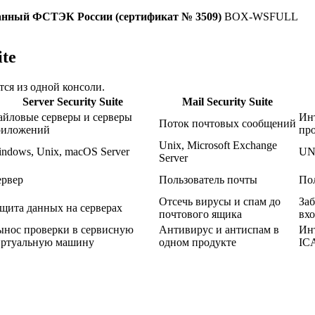
ованный ФСТЭК России (сертификат № 3509)
BOX-WSFULL
ite
ся из одной консоли.
Server Security Suite
Mail Security Suite
йловые серверы и серверы
Ин
Поток почтовых сообщений
риложений
про
Unix, Microsoft Exchange
ndows, Unix, macOS Server
UN
Server
ервер
Пользователь почты
По
Отсечь вирусы и спам до
Заб
щита данных на серверах
почтового ящика
вхо
нос проверки в сервисную
Антивирус и антиспам в
Ин
иртуальную машину
одном продукте
ICA