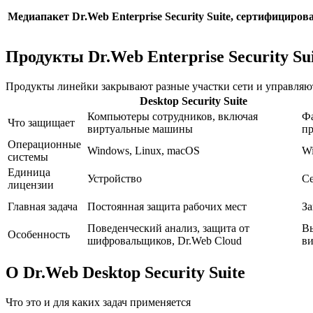
Медиапакет Dr.Web Enterprise Security Suite, сертифицир
Продукты Dr.Web Enterprise Security Su
Продукты линейки закрывают разные участки сети и управляют
Desktop Security Suite
Компьютеры сотрудников, включая
Фа
Что защищает
виртуальные машины
п
Операционные
Windows, Linux, macOS
Wi
системы
Единица
Устройство
С
лицензии
Главная задача
Постоянная защита рабочих мест
За
Поведенческий анализ, защита от
Вы
Особенность
шифровальщиков, Dr.Web Cloud
в
О Dr.Web Desktop Security Suite
Что это и для каких задач применяется