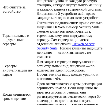
Лицензия нужна на каждую рабочую
станцию, каждую виртуальную машину
Что считать за
и каждого клиента встроенной системы.
устройство
Лицензия на 5 устройств даёт право
защищать от одного до пяти устройств.
Считаются подключения: нужно столько
лицензий Dr.Web Desktop Security Suite,
сколько клиентов подключается к
Терминальные и
терминальному или виртуальному
виртуальные
серверу. Сам сервер защищается
серверы
отдельной лицензией
Dr.Web Server
Security Suite
. Тонкие клиенты защищать
не нужно — на них антивирус не
ставится.
Для защиты серверов виртуализации
Серверы
есть отдельный вид лицензии — по
виртуализации по
количеству ядер процессоров.
ядрам
Посчитаем под вашу конфигурацию и
выставим счёт.
Срок отсчитывается с даты регистрации
серийного номера. Если лицензию не
зарегистрировали раньше, она
Когда начинается
регистрируется автоматически через 60
срок лицензии
календарных дней с даты выпуска
серийного номера — так что покупать