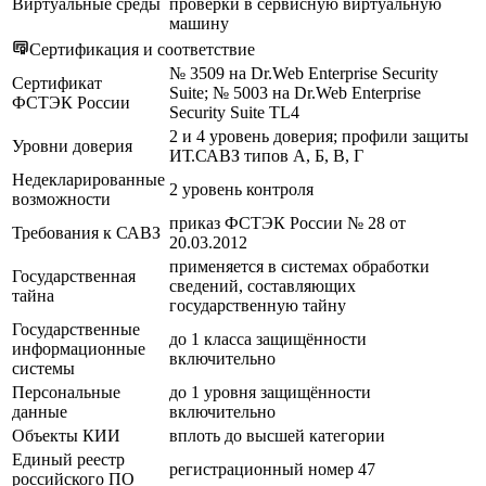
Виртуальные среды
проверки в сервисную виртуальную
машину
Сертификация и соответствие
№ 3509 на Dr.Web Enterprise Security
Сертификат
Suite; № 5003 на Dr.Web Enterprise
ФСТЭК России
Security Suite TL4
2 и 4 уровень доверия; профили защиты
Уровни доверия
ИТ.САВЗ типов А, Б, В, Г
Недекларированные
2 уровень контроля
возможности
приказ ФСТЭК России № 28 от
Требования к САВЗ
20.03.2012
применяется в системах обработки
Государственная
сведений, составляющих
тайна
государственную тайну
Государственные
до 1 класса защищённости
информационные
включительно
системы
Персональные
до 1 уровня защищённости
данные
включительно
Объекты КИИ
вплоть до высшей категории
Единый реестр
регистрационный номер 47
российского ПО