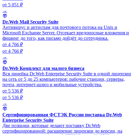
от 5 051 ₽
→
Dr.Web Mail Security Suite
Антивирус и антиспам для почтового потока на Unix и
Microsoft Exchange Server. Отсекает вредоносные вложения и
фишинг до того, как письмо дойдёт до сотрудника.
от 4 766 ₽
от 4 766 ₽
→
Dr.Web Комплект для малого бизнеса
Вся линейка Dr.Web Enterprise Security Suite в одной лицензии
на сеть от 5 до 25 компьютеров: рабочие станции, серверы,
почта, интернет-шлюз и мобильные устройства.
от 5 536 ₽
от 5 536 ₽
→
Сертифицированная ФСТЭК России поставка Dr.Web
Enterprise Security Suite
Две позиции, которые делают поставку Dr.Web
сертифицированной: расширение лицензии до версии, на