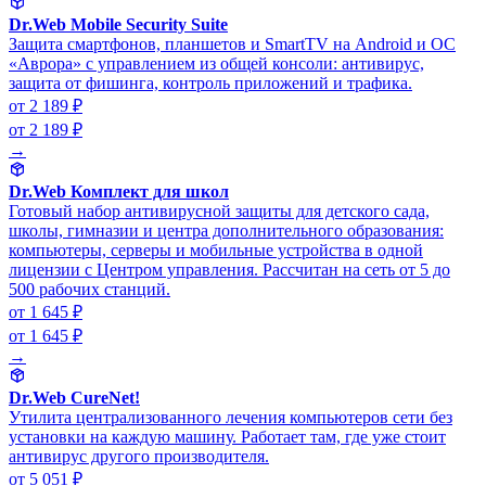
Dr.Web Mobile Security Suite
Защита смартфонов, планшетов и SmartTV на Android и ОС
«Аврора» с управлением из общей консоли: антивирус,
защита от фишинга, контроль приложений и трафика.
от 2 189 ₽
от 2 189 ₽
→
Dr.Web Комплект для школ
Готовый набор антивирусной защиты для детского сада,
школы, гимназии и центра дополнительного образования:
компьютеры, серверы и мобильные устройства в одной
лицензии с Центром управления. Рассчитан на сеть от 5 до
500 рабочих станций.
от 1 645 ₽
от 1 645 ₽
→
Dr.Web CureNet!
Утилита централизованного лечения компьютеров сети без
установки на каждую машину. Работает там, где уже стоит
антивирус другого производителя.
от 5 051 ₽