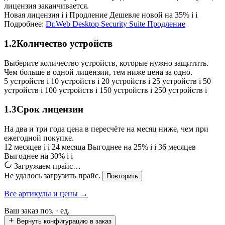
лицензия заканчивается.
Новая лицензия
i
i
Продление
Дешевле новой на 35%
i
i
Подробнее:
Dr.Web Desktop Security Suite Продление
1.2
Количество устройств
Выберите количество устройств, которые нужно защитить.
Чем больше в одной лицензии, тем ниже цена за одно.
5 устройств
i
10 устройств
i
20 устройств
i
25 устройств
i
50
устройств
i
100 устройств
i
150 устройств
i
250 устройств
i
1.3
Срок лицензии
На два и три года цена в пересчёте на месяц ниже, чем при
ежегодной покупке.
12 месяцев
i
i
24 месяца
Выгоднее на 25%
i
i
36 месяцев
Выгоднее на 30%
i
i
Загружаем прайс…
Не удалось загрузить прайс.
Повторить
Все артикулы и цены →
Ваш заказ
поз. ·
ед.
Вернуть конфигурацию в заказ