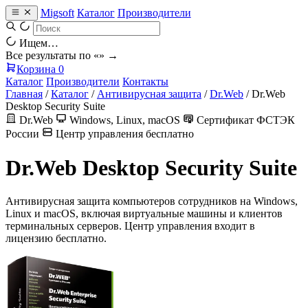
Migsoft
Каталог
Производители
Ищем…
Все результаты по «
» →
Корзина
0
Каталог
Производители
Контакты
Главная
/
Каталог
/
Антивирусная защита
/
Dr.Web
/
Dr.Web
Desktop Security Suite
Dr.Web
Windows, Linux, macOS
Сертификат ФСТЭК
России
Центр управления бесплатно
Dr.Web Desktop Security Suite
Антивирусная защита компьютеров сотрудников на Windows,
Linux и macOS, включая виртуальные машины и клиентов
терминальных серверов. Центр управления входит в
лицензию бесплатно.