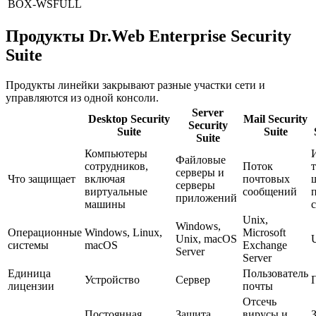
BOX-WSFULL
Продукты Dr.Web Enterprise Security
Suite
Продукты линейки закрывают разные участки сети и
управляются из одной консоли.
Server
Desktop Security
Mail Security
Security
Suite
Suite
Suite
Компьютеры
Файловые
сотрудников,
Поток
серверы и
Что защищает
включая
почтовых
серверы
виртуальные
сообщений
приложений
машины
Unix,
Windows,
Операционные
Windows, Linux,
Microsoft
Unix, macOS
системы
macOS
Exchange
Server
Server
Единица
Пользователь
Устройство
Сервер
лицензии
почты
Отсечь
Постоянная
Защита
вирусы и