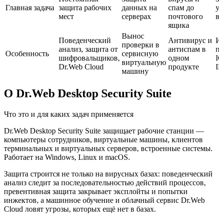
Главная задача
защита рабочих
данных на
спам до
мест
серверах
почтового
в
ящика
Вынос
Поведенческий
Антивирус и
проверки в
анализ, защита от
антиспам в
Особенность
сервисную
шифровальщиков,
одном
виртуальную
Dr.Web Cloud
продукте
машину
О Dr.Web Desktop Security Suite
Что это и для каких задач применяется
Dr.Web Desktop Security Suite защищает рабочие станции —
компьютеры сотрудников, виртуальные машины, клиентов
терминальных и виртуальных серверов, встроенные системы.
Работает на Windows, Linux и macOS.
Защита строится не только на вирусных базах: поведенческий
анализ следит за последовательностью действий процессов,
превентивная защита закрывает эксплойты и попытки
инжектов, а машинное обучение и облачный сервис Dr.Web
Cloud ловят угрозы, которых ещё нет в базах.