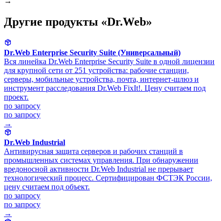
→
Другие продукты «Dr.Web»
Dr.Web Enterprise Security Suite (Универсальный)
Вся линейка Dr.Web Enterprise Security Suite в одной лицензии
для крупной сети от 251 устройства: рабочие станции,
серверы, мобильные устройства, почта, интернет-шлюз и
инструмент расследования Dr.Web FixIt!. Цену считаем под
проект.
по запросу
по запросу
→
Dr.Web Industrial
Антивирусная защита серверов и рабочих станций в
промышленных системах управления. При обнаружении
вредоносной активности Dr.Web Industrial не прерывает
технологический процесс. Сертифицирован ФСТЭК России,
цену считаем под объект.
по запросу
по запросу
→