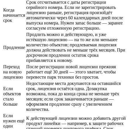
Срок отсчитывается с даты регистрации
серийного номера. Если не зарегистрировать
Когда
лицензию раньше, регистрация произойдёт
начинается
автоматически через 60 календарных дней после
срок
выпуска номера. Нужен запас больше — заранее
согласуем отложенную регистрацию.
Продлить можно и действующую, и уже
истёкшую лицензию — на то же или меньшее
количество объектов; продлеваемая лицензия
Продление
должна действовать не меньше трёх месяцев. При
досрочном продлении остаток срока
прибавляется к новому.
Переход
После регистрации новой лицензии прежняя
на новую
работает ещё 30 дней — этого хватает, чтобы
лицензию
перевести парк техники без простоя.
Недостающие места докупаются на оставшийся
Если
срок, лицензия остаётся одна. Дозакупка
объектов
возможна, пока до конца срока не меньше трёх
стало
месяцев; если срок заканчивается раньше —
больше
оформляем продление сразу с увеличением
количества.
Если
К действующей лицензии можно добавить другой
нужен ещё
продукт линейки — например, к защите рабочих
один
станций проверку почтового трафика. Срок