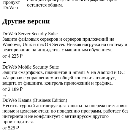
продукт
останется общим.
Dr.Web
Другие версии
Dr.Web Server Security Suite
Защита файловых серверов и серверов приложений на
Windows, Unix и macOS Server. Низкая нагрузка на систему и
реагирование на инциденты с машинным обучением.
от 4 225 ₽
→
Dr.Web Mobile Security Suite
Защита смартфонов, планшетов и SmartTV на Android и ОС
«Аврора» с управлением из общей консоли: антивирус,
защита от фишинга, контроль приложений и трафика.
от 2 189 ₽
→
Dr.Web Katana (Business Edition)
Несигнатурный антивирус для защиты на опережение: ловит
новые и целевые атаки по поведению программ, работает без
интернета и не конфликтует с антивирусом другого
производителя.
от 525 ₽