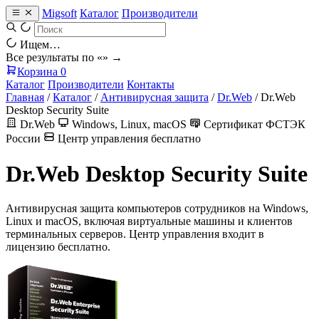
Migsoft
Каталог
Производители
Ищем…
Все результаты по «
» →
Корзина
0
Каталог
Производители
Контакты
Главная
/
Каталог
/
Антивирусная защита
/
Dr.Web
/
Dr.Web
Desktop Security Suite
Dr.Web
Windows, Linux, macOS
Сертификат ФСТЭК
России
Центр управления бесплатно
Dr.Web Desktop Security Suite
Антивирусная защита компьютеров сотрудников на Windows,
Linux и macOS, включая виртуальные машины и клиентов
терминальных серверов. Центр управления входит в
лицензию бесплатно.