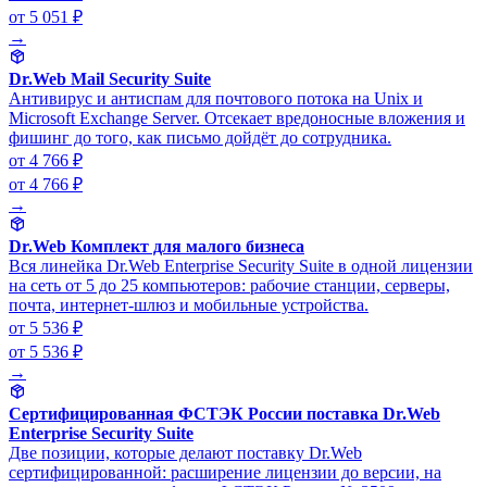
от 5 051 ₽
→
Dr.Web Mail Security Suite
Антивирус и антиспам для почтового потока на Unix и
Microsoft Exchange Server. Отсекает вредоносные вложения и
фишинг до того, как письмо дойдёт до сотрудника.
от 4 766 ₽
от 4 766 ₽
→
Dr.Web Комплект для малого бизнеса
Вся линейка Dr.Web Enterprise Security Suite в одной лицензии
на сеть от 5 до 25 компьютеров: рабочие станции, серверы,
почта, интернет-шлюз и мобильные устройства.
от 5 536 ₽
от 5 536 ₽
→
Сертифицированная ФСТЭК России поставка Dr.Web
Enterprise Security Suite
Две позиции, которые делают поставку Dr.Web
сертифицированной: расширение лицензии до версии, на