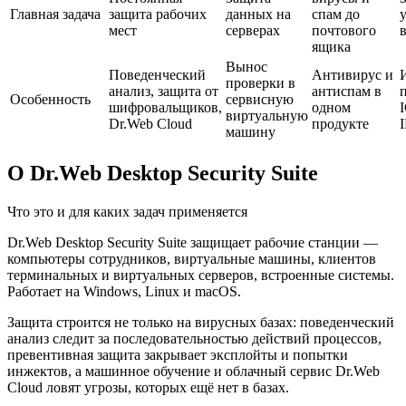
Главная задача
защита рабочих
данных на
спам до
мест
серверах
почтового
в
ящика
Вынос
Поведенческий
Антивирус и
проверки в
анализ, защита от
антиспам в
Особенность
сервисную
шифровальщиков,
одном
виртуальную
Dr.Web Cloud
продукте
машину
О Dr.Web Desktop Security Suite
Что это и для каких задач применяется
Dr.Web Desktop Security Suite защищает рабочие станции —
компьютеры сотрудников, виртуальные машины, клиентов
терминальных и виртуальных серверов, встроенные системы.
Работает на Windows, Linux и macOS.
Защита строится не только на вирусных базах: поведенческий
анализ следит за последовательностью действий процессов,
превентивная защита закрывает эксплойты и попытки
инжектов, а машинное обучение и облачный сервис Dr.Web
Cloud ловят угрозы, которых ещё нет в базах.