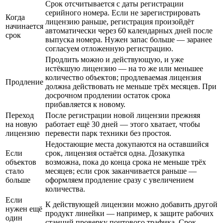
Срок отсчитывается с даты регистрации
серийного номера. Если не зарегистрировать
Когда
лицензию раньше, регистрация произойдёт
начинается
автоматически через 60 календарных дней после
срок
выпуска номера. Нужен запас больше — заранее
согласуем отложенную регистрацию.
Продлить можно и действующую, и уже
истёкшую лицензию — на то же или меньшее
количество объектов; продлеваемая лицензия
Продление
должна действовать не меньше трёх месяцев. При
досрочном продлении остаток срока
прибавляется к новому.
Переход
После регистрации новой лицензии прежняя
на новую
работает ещё 30 дней — этого хватает, чтобы
лицензию
перевести парк техники без простоя.
Недостающие места докупаются на оставшийся
Если
срок, лицензия остаётся одна. Дозакупка
объектов
возможна, пока до конца срока не меньше трёх
стало
месяцев; если срок заканчивается раньше —
больше
оформляем продление сразу с увеличением
количества.
Если
К действующей лицензии можно добавить другой
нужен ещё
продукт линейки — например, к защите рабочих
один
станций проверку почтового трафика. Срок