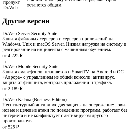
продукт
останется общим.
Dr.Web
Другие версии
Dr.Web Server Security Suite
Защита файловых серверов и серверов приложений на
Windows, Unix и macOS Server. Низкая нагрузка на систему и
реагирование на инциденты с машинным обучением.
от 4 225 ₽
→
Dr.Web Mobile Security Suite
Защита смартфонов, планшетов и SmartTV на Android и ОС
«Аврора» с управлением из общей консоли: антивирус,
защита от фишинга, контроль приложений и трафика.
от 2 189 ₽
→
Dr.Web Katana (Business Edition)
Несигнатурный антивирус для защиты на опережение: ловит
новые и целевые атаки по поведению программ, работает без
интернета и не конфликтует с антивирусом другого
производителя.
от 525 ₽