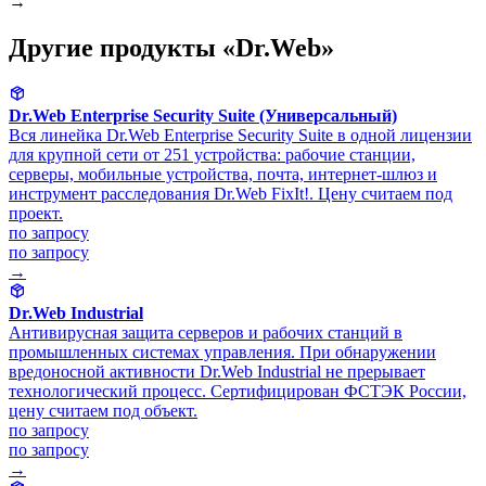
→
Другие продукты «Dr.Web»
Dr.Web Enterprise Security Suite (Универсальный)
Вся линейка Dr.Web Enterprise Security Suite в одной лицензии
для крупной сети от 251 устройства: рабочие станции,
серверы, мобильные устройства, почта, интернет-шлюз и
инструмент расследования Dr.Web FixIt!. Цену считаем под
проект.
по запросу
по запросу
→
Dr.Web Industrial
Антивирусная защита серверов и рабочих станций в
промышленных системах управления. При обнаружении
вредоносной активности Dr.Web Industrial не прерывает
технологический процесс. Сертифицирован ФСТЭК России,
цену считаем под объект.
по запросу
по запросу
→