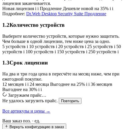
лицензия заканчивается.
Новая лицензия
i
i
Продление
Дешевле новой на 35%
i
i
Подробнее:
Dr.Web Desktop Security Suite Продление
1.2
Количество устройств
Выберите количество устройств, которые нужно защитить.
Чем больше в одной лицензии, тем ниже цена за одно.
5 устройств
i
10 устройств
i
20 устройств
i
25 устройств
i
50
устройств
i
100 устройств
i
150 устройств
i
250 устройств
i
1.3
Срок лицензии
На два и три года цена в пересчёте на месяц ниже, чем при
ежегодной покупке.
12 месяцев
i
i
24 месяца
Выгоднее на 25%
i
i
36 месяцев
Выгоднее на 30%
i
i
Загружаем прайс…
Не удалось загрузить прайс.
Повторить
Все артикулы и цены →
Ваш заказ
поз. ·
ед.
Вернуть конфигурацию в заказ