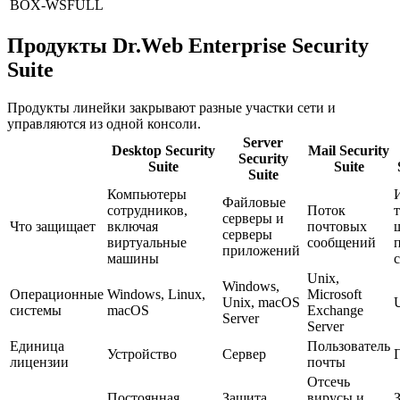
BOX-WSFULL
Продукты Dr.Web Enterprise Security
Suite
Продукты линейки закрывают разные участки сети и
управляются из одной консоли.
Server
Desktop Security
Mail Security
Security
Suite
Suite
Suite
Компьютеры
Файловые
сотрудников,
Поток
серверы и
Что защищает
включая
почтовых
серверы
виртуальные
сообщений
приложений
машины
Unix,
Windows,
Операционные
Windows, Linux,
Microsoft
Unix, macOS
системы
macOS
Exchange
Server
Server
Единица
Пользователь
Устройство
Сервер
лицензии
почты
Отсечь
Постоянная
Защита
вирусы и