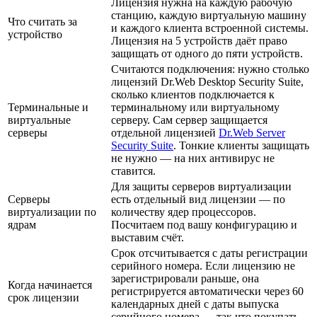
Лицензия нужна на каждую рабочую
станцию, каждую виртуальную машину
Что считать за
и каждого клиента встроенной системы.
устройство
Лицензия на 5 устройств даёт право
защищать от одного до пяти устройств.
Считаются подключения: нужно столько
лицензий Dr.Web Desktop Security Suite,
сколько клиентов подключается к
Терминальные и
терминальному или виртуальному
виртуальные
серверу. Сам сервер защищается
серверы
отдельной лицензией
Dr.Web Server
Security Suite
. Тонкие клиенты защищать
не нужно — на них антивирус не
ставится.
Для защиты серверов виртуализации
Серверы
есть отдельный вид лицензии — по
виртуализации по
количеству ядер процессоров.
ядрам
Посчитаем под вашу конфигурацию и
выставим счёт.
Срок отсчитывается с даты регистрации
серийного номера. Если лицензию не
зарегистрировали раньше, она
Когда начинается
регистрируется автоматически через 60
срок лицензии
календарных дней с даты выпуска
серийного номера — так что покупать