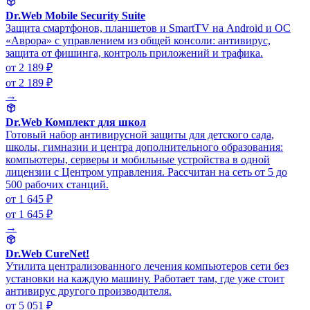
Dr.Web Mobile Security Suite
Защита смартфонов, планшетов и SmartTV на Android и ОС
«Аврора» с управлением из общей консоли: антивирус,
защита от фишинга, контроль приложений и трафика.
от 2 189 ₽
от 2 189 ₽
→
Dr.Web Комплект для школ
Готовый набор антивирусной защиты для детского сада,
школы, гимназии и центра дополнительного образования:
компьютеры, серверы и мобильные устройства в одной
лицензии с Центром управления. Рассчитан на сеть от 5 до
500 рабочих станций.
от 1 645 ₽
от 1 645 ₽
→
Dr.Web CureNet!
Утилита централизованного лечения компьютеров сети без
установки на каждую машину. Работает там, где уже стоит
антивирус другого производителя.
от 5 051 ₽