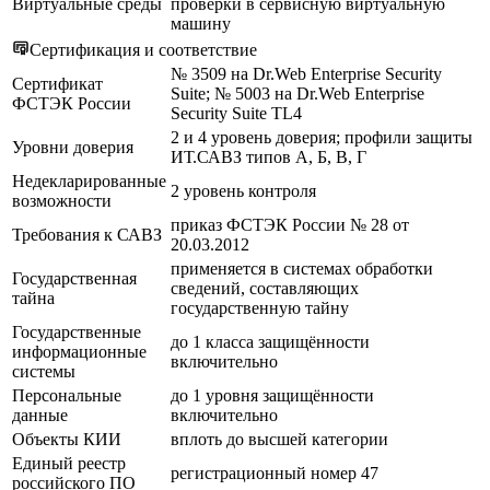
Виртуальные среды
проверки в сервисную виртуальную
машину
Сертификация и соответствие
№ 3509 на Dr.Web Enterprise Security
Сертификат
Suite; № 5003 на Dr.Web Enterprise
ФСТЭК России
Security Suite TL4
2 и 4 уровень доверия; профили защиты
Уровни доверия
ИТ.САВЗ типов А, Б, В, Г
Недекларированные
2 уровень контроля
возможности
приказ ФСТЭК России № 28 от
Требования к САВЗ
20.03.2012
применяется в системах обработки
Государственная
сведений, составляющих
тайна
государственную тайну
Государственные
до 1 класса защищённости
информационные
включительно
системы
Персональные
до 1 уровня защищённости
данные
включительно
Объекты КИИ
вплоть до высшей категории
Единый реестр
регистрационный номер 47
российского ПО