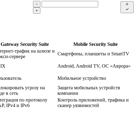
−
+
Gateway Security Suite
Mobile Security Suite
тернет-трафик на шлюзе и
Смартфоны, планшеты и SmartTV
кси-сервере
IX
Android, Android TV, ОС «Аврора»
льзователь
Мобильное устройство
локировать угрозу на
Защита мобильных устройств
де в сеть
компании
теграция по протоколу
Контроль приложений, трафика и
P, IPv4 и IPv6
сканер уязвимостей