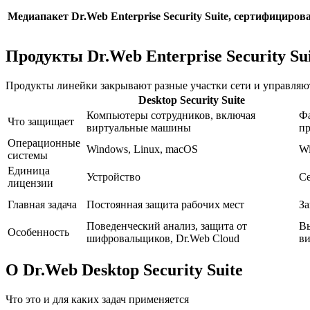
Медиапакет Dr.Web Enterprise Security Suite, сертифицир
Продукты Dr.Web Enterprise Security Su
Продукты линейки закрывают разные участки сети и управляют
Desktop Security Suite
Компьютеры сотрудников, включая
Фа
Что защищает
виртуальные машины
п
Операционные
Windows, Linux, macOS
Wi
системы
Единица
Устройство
С
лицензии
Главная задача
Постоянная защита рабочих мест
За
Поведенческий анализ, защита от
Вы
Особенность
шифровальщиков, Dr.Web Cloud
в
О Dr.Web Desktop Security Suite
Что это и для каких задач применяется