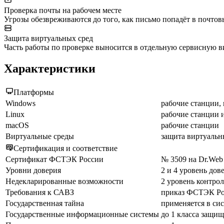
Проверка почты на рабочем месте
Угрозы обезвреживаются до того, как письмо попадёт в почто
Защита виртуальных сред
Часть работы по проверке выносится в отдельную сервисную в
Характеристики
Платформы
Windows
рабочие станции,
Linux
рабочие станции 
macOS
рабочие станции
Виртуальные среды
защита виртуаль
Сертификация и соответствие
Сертификат ФСТЭК России
№ 3509 на Dr.Web E
Уровни доверия
2 и 4 уровень дов
Недекларированные возможности
2 уровень контрол
Требования к САВЗ
приказ ФСТЭК Рос
Государственная тайна
применяется в си
Государственные информационные системы
до 1 класса защи