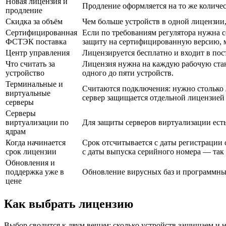
Новая лицензия и
Продление оформляется на то же количес
продление
Скидка за объём
Чем больше устройств в одной лицензии,
Сертифицированная
Если по требованиям регулятора нужна 
ФСТЭК поставка
защиту на сертифицированную версию, м
Центр управления
Лицензируется бесплатно и входит в пост
Что считать за
Лицензия нужна на каждую рабочую стан
устройство
одного до пяти устройств.
Терминальные и
Считаются подключения: нужно столько л
виртуальные
сервер защищается отдельной лицензие
серверы
Серверы
виртуализации по
Для защиты серверов виртуализации ест
ядрам
Когда начинается
Срок отсчитывается с даты регистрации 
срок лицензии
с даты выпуска серийного номера — так 
Обновления и
поддержка уже в
Обновление вирусных баз и программных 
цене
Как выбрать лицензию
Выбор сводится к двум вещам: сколько устройств защищаем и н