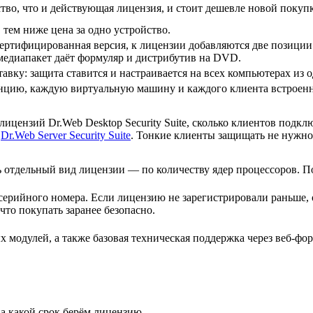
тво, что и действующая лицензия, и стоит дешевле новой покуп
 тем ниже цена за одно устройство.
сертифицированная версия, к лицензии добавляются две позиции
едиапакет даёт формуляр и дистрибутив на DVD.
авку: защита ставится и настраивается на всех компьютерах из 
цию, каждую виртуальную машину и каждого клиента встроенно
ицензий Dr.Web Desktop Security Suite, сколько клиентов подкл
й
Dr.Web Server Security Suite
. Тонкие клиенты защищать не нужно
ь отдельный вид лицензии — по количеству ядер процессоров. П
серийного номера. Если лицензию не зарегистрировали раньше, 
что покупать заранее безопасно.
модулей, а также базовая техническая поддержка через веб-форм
а какой срок берём лицензию.