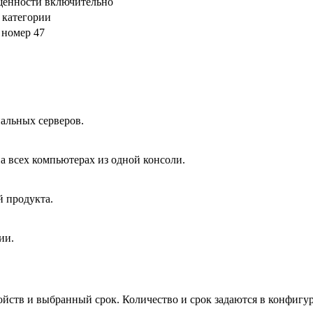
щённости включительно
 категории
 номер 47
альных серверов.
а всех компьютерах из одной консоли.
й продукта.
ии.
йств и выбранный срок. Количество и срок задаются в конфигура