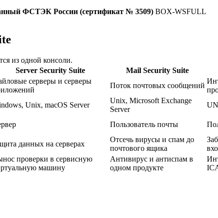
ованный ФСТЭК России (сертификат № 3509)
BOX-WSFULL
ite
ся из одной консоли.
Server Security Suite
Mail Security Suite
йловые серверы и серверы
Ин
Поток почтовых сообщений
риложений
про
Unix, Microsoft Exchange
ndows, Unix, macOS Server
UN
Server
ервер
Пользователь почты
По
Отсечь вирусы и спам до
Заб
щита данных на серверах
почтового ящика
вхо
нос проверки в сервисную
Антивирус и антиспам в
Ин
иртуальную машину
одном продукте
ICA