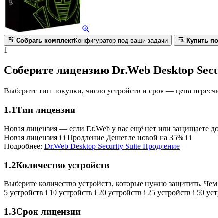
Собрать комплект
Конфигуратор под ваши задачи
Купить по
1
Соберите лицензию Dr.Web Desktop Secur
Выберите тип покупки, число устройств и срок — цена пересч
1.1
Тип лицензии
Новая лицензия — если Dr.Web у вас ещё нет или защищаете д
Новая лицензия
i
i
Продление
Дешевле новой на 35%
i
i
Подробнее:
Dr.Web Desktop Security Suite Продление
1.2
Количество устройств
Выберите количество устройств, которые нужно защитить. Чем 
5 устройств
i
10 устройств
i
20 устройств
i
25 устройств
i
50 ус
1.3
Срок лицензии