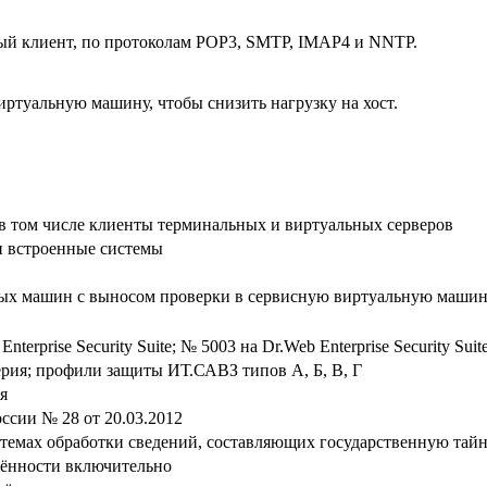
вый клиент, по протоколам POP3, SMTP, IMAP4 и NNTP.
иртуальную машину, чтобы снизить нагрузку на хост.
 в том числе клиенты терминальных и виртуальных серверов
и встроенные системы
ных машин с выносом проверки в сервисную виртуальную маши
nterprise Security Suite; № 5003 на Dr.Web Enterprise Security Sui
ерия; профили защиты ИТ.САВЗ типов А, Б, В, Г
я
сии № 28 от 20.03.2012
стемах обработки сведений, составляющих государственную тай
щённости включительно