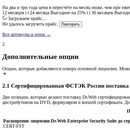
На два и три года цена в пересчёте на месяц ниже, чем при еж
12 месяцев
i
i
24 месяца
Выгоднее на 25%
i
i
36 месяцев
Выгодн
Загружаем прайс…
Не удалось загрузить прайс.
Повторить
Все артикулы и цены →
2
Дополнительные опции
Опции, которые добавляются поверх основной лицензии. Можн
2.1
Сертифицированная ФСТЭК России поставка Dr.
Две позиции, которые делают поставку Dr.Web сертифицирова
дистрибутивом на DVD, формуляром и копией сертификата. До
П
Расширение лицензии Dr.Web Enterprise Security Suite до
CERT-FST