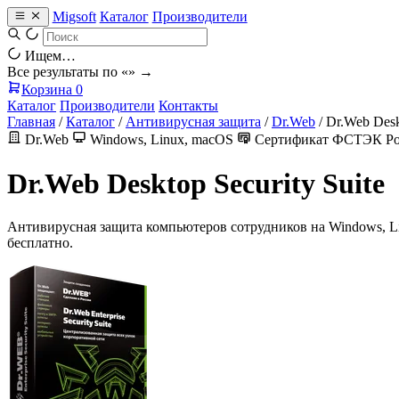
Migsoft
Каталог
Производители
Ищем…
Все результаты по «
» →
Корзина
0
Каталог
Производители
Контакты
Главная
/
Каталог
/
Антивирусная защита
/
Dr.Web
/
Dr.Web Deskt
Dr.Web
Windows, Linux, macOS
Сертификат ФСТЭК Р
Dr.Web Desktop Security Suite
Антивирусная защита компьютеров сотрудников на Windows, L
бесплатно.