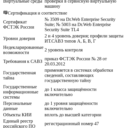
Виртуальные среды
проверки в сервисную виртуальную
машину
Сертификация и соответствие
№ 3509 на Dr.Web Enterprise Security
Сертификат
Suite; № 5003 на Dr.Web Enterprise
ФСТЭК России
Security Suite TL4
2 и 4 уровень доверия; профили защиты
Уровни доверия
ИТ.САВЗ типов А, Б, В, Г
Недекларированные
2 уровень контроля
возможности
приказ ФСТЭК России № 28 от
Требования к САВЗ
20.03.2012
применяется в системах обработки
Государственная
сведений, составляющих
тайна
государственную тайну
Государственные
до 1 класса защищённости
информационные
включительно
системы
Персональные
до 1 уровня защищённости
данные
включительно
Объекты КИИ
вплоть до высшей категории
Единый реестр
регистрационный номер 47
российского ПО