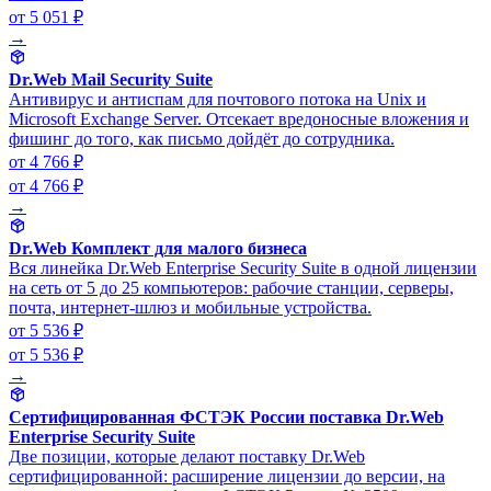
от 5 051 ₽
→
Dr.Web Mail Security Suite
Антивирус и антиспам для почтового потока на Unix и
Microsoft Exchange Server. Отсекает вредоносные вложения и
фишинг до того, как письмо дойдёт до сотрудника.
от 4 766 ₽
от 4 766 ₽
→
Dr.Web Комплект для малого бизнеса
Вся линейка Dr.Web Enterprise Security Suite в одной лицензии
на сеть от 5 до 25 компьютеров: рабочие станции, серверы,
почта, интернет-шлюз и мобильные устройства.
от 5 536 ₽
от 5 536 ₽
→
Сертифицированная ФСТЭК России поставка Dr.Web
Enterprise Security Suite
Две позиции, которые делают поставку Dr.Web
сертифицированной: расширение лицензии до версии, на