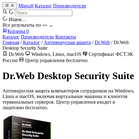
Migsoft
Каталог
Производители
Ищем…
Все результаты по «
» →
Корзина
0
Каталог
Производители
Контакты
Главная
/
Каталог
/
Антивирусная защита
/
Dr.Web
/
Dr.Web
Desktop Security Suite
Dr.Web
Windows, Linux, macOS
Сертификат ФСТЭК
России
Центр управления бесплатно
Dr.Web Desktop Security Suite
Антивирусная защита компьютеров сотрудников на Windows,
Linux и macOS, включая виртуальные машины и клиентов
терминальных серверов. Центр управления входит в
лицензию бесплатно.