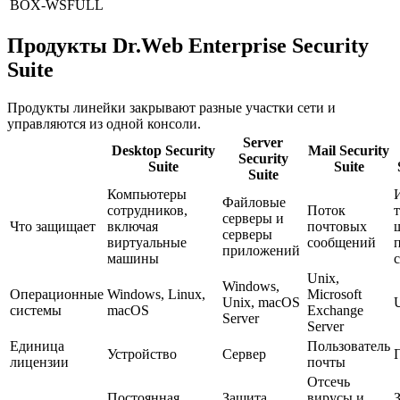
BOX-WSFULL
Продукты Dr.Web Enterprise Security
Suite
Продукты линейки закрывают разные участки сети и
управляются из одной консоли.
Server
Desktop Security
Mail Security
Security
Suite
Suite
Suite
Компьютеры
Файловые
сотрудников,
Поток
серверы и
Что защищает
включая
почтовых
серверы
виртуальные
сообщений
приложений
машины
Unix,
Windows,
Операционные
Windows, Linux,
Microsoft
Unix, macOS
системы
macOS
Exchange
Server
Server
Единица
Пользователь
Устройство
Сервер
лицензии
почты
Отсечь
Постоянная
Защита
вирусы и