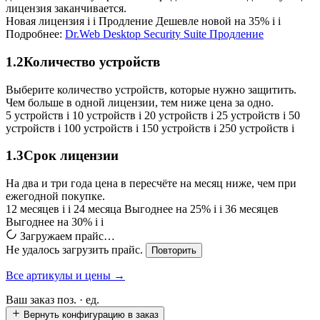
лицензия заканчивается.
Новая лицензия
i
i
Продление
Дешевле новой на 35%
i
i
Подробнее:
Dr.Web Desktop Security Suite Продление
1.2
Количество устройств
Выберите количество устройств, которые нужно защитить.
Чем больше в одной лицензии, тем ниже цена за одно.
5 устройств
i
10 устройств
i
20 устройств
i
25 устройств
i
50
устройств
i
100 устройств
i
150 устройств
i
250 устройств
i
1.3
Срок лицензии
На два и три года цена в пересчёте на месяц ниже, чем при
ежегодной покупке.
12 месяцев
i
i
24 месяца
Выгоднее на 25%
i
i
36 месяцев
Выгоднее на 30%
i
i
Загружаем прайс…
Не удалось загрузить прайс.
Повторить
Все артикулы и цены →
Ваш заказ
поз. ·
ед.
Вернуть конфигурацию в заказ