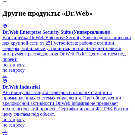
→
Другие продукты «Dr.Web»
Dr.Web Enterprise Security Suite (Универсальный)
Вся линейка Dr.Web Enterprise Security Suite в одной лицензии
для крупной сети от 251 устройства: рабочие станции,
серверы, мобильные устройства, почта, интернет-шлюз и
инструмент расследования Dr.Web FixIt!. Цену считаем под
проект.
по запросу
по запросу
→
Dr.Web Industrial
Антивирусная защита серверов и рабочих станций в
промышленных системах управления. При обнаружении
вредоносной активности Dr.Web Industrial не прерывает
технологический процесс. Сертифицирован ФСТЭК России,
цену считаем под объект.
по запросу
по запросу
→