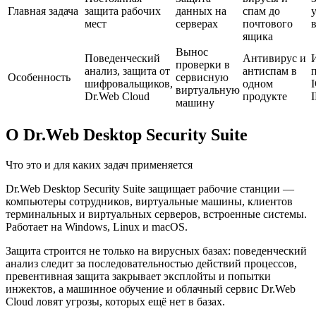
Главная задача
защита рабочих
данных на
спам до
мест
серверах
почтового
в
ящика
Вынос
Поведенческий
Антивирус и
проверки в
анализ, защита от
антиспам в
Особенность
сервисную
шифровальщиков,
одном
виртуальную
Dr.Web Cloud
продукте
машину
О Dr.Web Desktop Security Suite
Что это и для каких задач применяется
Dr.Web Desktop Security Suite защищает рабочие станции —
компьютеры сотрудников, виртуальные машины, клиентов
терминальных и виртуальных серверов, встроенные системы.
Работает на Windows, Linux и macOS.
Защита строится не только на вирусных базах: поведенческий
анализ следит за последовательностью действий процессов,
превентивная защита закрывает эксплойты и попытки
инжектов, а машинное обучение и облачный сервис Dr.Web
Cloud ловят угрозы, которых ещё нет в базах.