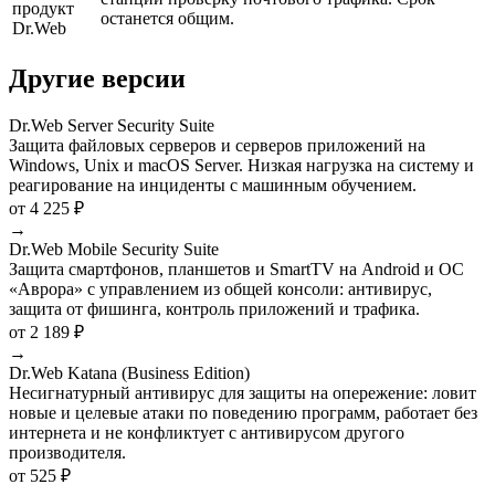
продукт
останется общим.
Dr.Web
Другие версии
Dr.Web Server Security Suite
Защита файловых серверов и серверов приложений на
Windows, Unix и macOS Server. Низкая нагрузка на систему и
реагирование на инциденты с машинным обучением.
от 4 225 ₽
→
Dr.Web Mobile Security Suite
Защита смартфонов, планшетов и SmartTV на Android и ОС
«Аврора» с управлением из общей консоли: антивирус,
защита от фишинга, контроль приложений и трафика.
от 2 189 ₽
→
Dr.Web Katana (Business Edition)
Несигнатурный антивирус для защиты на опережение: ловит
новые и целевые атаки по поведению программ, работает без
интернета и не конфликтует с антивирусом другого
производителя.
от 525 ₽