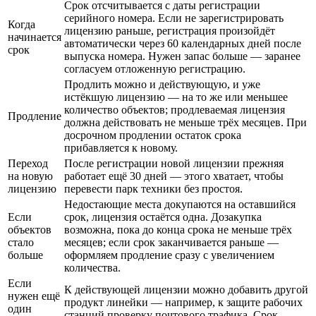
Срок отсчитывается с даты регистрации
серийного номера. Если не зарегистрировать
Когда
лицензию раньше, регистрация произойдёт
начинается
автоматически через 60 календарных дней после
срок
выпуска номера. Нужен запас больше — заранее
согласуем отложенную регистрацию.
Продлить можно и действующую, и уже
истёкшую лицензию — на то же или меньшее
количество объектов; продлеваемая лицензия
Продление
должна действовать не меньше трёх месяцев. При
досрочном продлении остаток срока
прибавляется к новому.
Переход
После регистрации новой лицензии прежняя
на новую
работает ещё 30 дней — этого хватает, чтобы
лицензию
перевести парк техники без простоя.
Недостающие места докупаются на оставшийся
Если
срок, лицензия остаётся одна. Дозакупка
объектов
возможна, пока до конца срока не меньше трёх
стало
месяцев; если срок заканчивается раньше —
больше
оформляем продление сразу с увеличением
количества.
Если
К действующей лицензии можно добавить другой
нужен ещё
продукт линейки — например, к защите рабочих
один
станций проверку почтового трафика. Срок