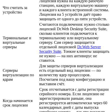
Лицензия нужна на каждую рабочую
станцию, каждую виртуальную машину
Что считать за
и каждого клиента встроенной системы.
устройство
Лицензия на 5 устройств даёт право
защищать от одного до пяти устройств.
Считаются подключения: нужно столько
лицензий Dr.Web Desktop Security Suite,
сколько клиентов подключается к
Терминальные и
терминальному или виртуальному
виртуальные
серверу. Сам сервер защищается
серверы
отдельной лицензией
Dr.Web Server
Security Suite
. Тонкие клиенты защищать
не нужно — на них антивирус не
ставится.
Для защиты серверов виртуализации
Серверы
есть отдельный вид лицензии — по
виртуализации по
количеству ядер процессоров.
ядрам
Посчитаем под вашу конфигурацию и
выставим счёт.
Срок отсчитывается с даты регистрации
серийного номера. Если лицензию не
зарегистрировали раньше, она
Когда начинается
регистрируется автоматически через 60
срок лицензии
календарных дней с даты выпуска
серийного номера — так что покупать