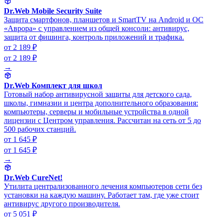
Dr.Web Mobile Security Suite
Защита смартфонов, планшетов и SmartTV на Android и ОС
«Аврора» с управлением из общей консоли: антивирус,
защита от фишинга, контроль приложений и трафика.
от 2 189 ₽
от 2 189 ₽
→
Dr.Web Комплект для школ
Готовый набор антивирусной защиты для детского сада,
школы, гимназии и центра дополнительного образования:
компьютеры, серверы и мобильные устройства в одной
лицензии с Центром управления. Рассчитан на сеть от 5 до
500 рабочих станций.
от 1 645 ₽
от 1 645 ₽
→
Dr.Web CureNet!
Утилита централизованного лечения компьютеров сети без
установки на каждую машину. Работает там, где уже стоит
антивирус другого производителя.
от 5 051 ₽