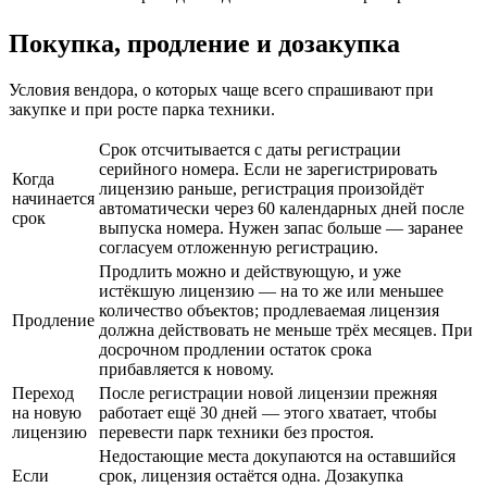
Покупка, продление и дозакупка
Условия вендора, о которых чаще всего спрашивают при
закупке и при росте парка техники.
Срок отсчитывается с даты регистрации
серийного номера. Если не зарегистрировать
Когда
лицензию раньше, регистрация произойдёт
начинается
автоматически через 60 календарных дней после
срок
выпуска номера. Нужен запас больше — заранее
согласуем отложенную регистрацию.
Продлить можно и действующую, и уже
истёкшую лицензию — на то же или меньшее
количество объектов; продлеваемая лицензия
Продление
должна действовать не меньше трёх месяцев. При
досрочном продлении остаток срока
прибавляется к новому.
Переход
После регистрации новой лицензии прежняя
на новую
работает ещё 30 дней — этого хватает, чтобы
лицензию
перевести парк техники без простоя.
Недостающие места докупаются на оставшийся
Если
срок, лицензия остаётся одна. Дозакупка