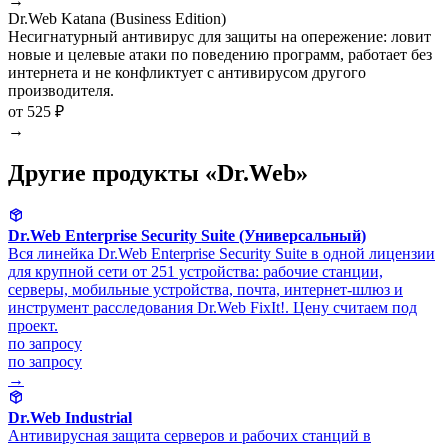
→
Dr.Web Katana (Business Edition)
Несигнатурный антивирус для защиты на опережение: ловит
новые и целевые атаки по поведению программ, работает без
интернета и не конфликтует с антивирусом другого
производителя.
от 525 ₽
→
Другие продукты «Dr.Web»
Dr.Web Enterprise Security Suite (Универсальный)
Вся линейка Dr.Web Enterprise Security Suite в одной лицензии
для крупной сети от 251 устройства: рабочие станции,
серверы, мобильные устройства, почта, интернет-шлюз и
инструмент расследования Dr.Web FixIt!. Цену считаем под
проект.
по запросу
по запросу
→
Dr.Web Industrial
Антивирусная защита серверов и рабочих станций в