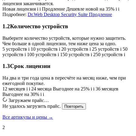
лицензия заканчивается.
Новая лицензия
i
i
Продление
Дешевле новой на 35%
i
i
Подробнее:
Dr.Web Desktop Security Suite Продление
1.2
Количество устройств
Выберите количество устройств, которые нужно защитить.
Чем больше в одной лицензии, тем ниже цена за одно.
5 устройств
i
10 устройств
i
20 устройств
i
25 устройств
i
50
устройств
i
100 устройств
i
150 устройств
i
250 устройств
i
1.3
Срок лицензии
На два и три года цена в пересчёте на месяц ниже, чем при
ежегодной покупке.
12 месяцев
i
i
24 месяца
Выгоднее на 25%
i
i
36 месяцев
Выгоднее на 30%
i
i
Загружаем прайс…
Не удалось загрузить прайс.
Повторить
Все артикулы и цены →
2