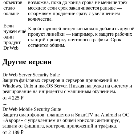
объектов
возможна, пока до конца срока не меньше трёх
стало
месяцев; если срок заканчивается раньше —
больше
оформляем продление сразу с увеличением
количества.
Если
К действующей лицензии можно добавить другой
нужен ещё
продукт линейки — например, к защите рабочих
один
станций проверку почтового трафика. Срок
продукт
останется общим.
Dr.Web
Другие версии
Dr.Web Server Security Suite
Защита файловых серверов и серверов приложений на
Windows, Unix и macOS Server. Низкая нагрузка на систему и
реагирование на инциденты с машинным обучением.
от 4 225 ₽
→
Dr.Web Mobile Security Suite
Защита смартфонов, планшетов и SmartTV на Android и ОС
«Аврора» с управлением из общей консоли: антивирус,
защита от фишинга, контроль приложений и трафика.
от 2 189 ₽