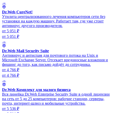
→
Dr.Web CureNet!
Утилита централизованного лечения компьютеров сети без
установки на каждую машину. Работает там, где уже стоит
антивирус другого производителя.
от 5 051 ₽
от 5 051 ₽
→
Dr.Web Mail Security Suite
Антивирус и антиспам для почтового потока на Unix и
Microsoft Exchange Server. Отсекает вредоносные вложения и
фишинг до того, как письмо дойдёт до сотрудника.
от 4 766 ₽
от 4 766 ₽
→
Dr.Web Комплект для малого бизнеса
Вся линейка Dr.Web Enterprise Security Suite в одной лицензии
на сеть от 5 до 25 компьютеров: рабочие станции, серверы,
почта, интернет-шлюз и мобильные устройства.
от 5 536 ₽