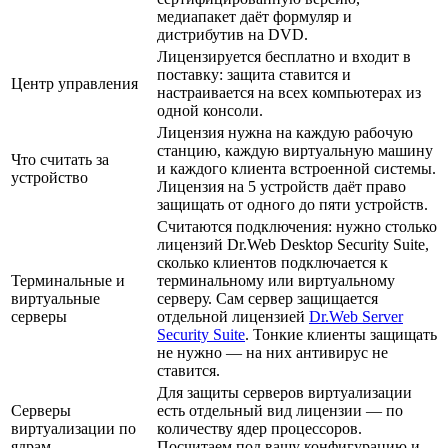
медиапакет даёт формуляр и
дистрибутив на DVD.
Лицензируется бесплатно и входит в
поставку: защита ставится и
Центр управления
настраивается на всех компьютерах из
одной консоли.
Лицензия нужна на каждую рабочую
станцию, каждую виртуальную машину
Что считать за
и каждого клиента встроенной системы.
устройство
Лицензия на 5 устройств даёт право
защищать от одного до пяти устройств.
Считаются подключения: нужно столько
лицензий Dr.Web Desktop Security Suite,
сколько клиентов подключается к
Терминальные и
терминальному или виртуальному
виртуальные
серверу. Сам сервер защищается
серверы
отдельной лицензией
Dr.Web Server
Security Suite
. Тонкие клиенты защищать
не нужно — на них антивирус не
ставится.
Для защиты серверов виртуализации
Серверы
есть отдельный вид лицензии — по
виртуализации по
количеству ядер процессоров.
ядрам
Посчитаем под вашу конфигурацию и