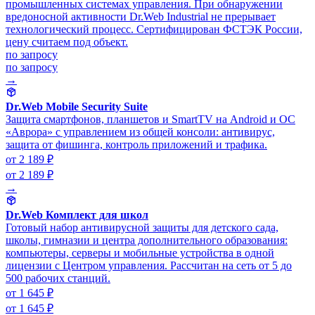
промышленных системах управления. При обнаружении
вредоносной активности Dr.Web Industrial не прерывает
технологический процесс. Сертифицирован ФСТЭК России,
цену считаем под объект.
по запросу
по запросу
→
Dr.Web Mobile Security Suite
Защита смартфонов, планшетов и SmartTV на Android и ОС
«Аврора» с управлением из общей консоли: антивирус,
защита от фишинга, контроль приложений и трафика.
от 2 189 ₽
от 2 189 ₽
→
Dr.Web Комплект для школ
Готовый набор антивирусной защиты для детского сада,
школы, гимназии и центра дополнительного образования:
компьютеры, серверы и мобильные устройства в одной
лицензии с Центром управления. Рассчитан на сеть от 5 до
500 рабочих станций.
от 1 645 ₽
от 1 645 ₽