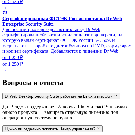
от 5 536 ₽
→
Сертифицированная ФСТЭК России поставка Dr.Web
Enterprise Security Suite
Две позиции, которые делают поставку Dr.Web
сертифицированной: расширение лицензии до версии, на
которую выдан сертификат ФСТЭК России № 3509, и
медиапакет — коробка с дистрибутивом на DVD, формуляром
и копией сертификата. Добавляются к лицензии Dr.Web.
от 1 250 ₽
от 1 250 ₽
→
Вопросы и ответы
Dr.Web Desktop Security Suite работает на Linux и macOS?
Да. Вендор поддерживает Windows, Linux и macOS в рамках
одного продукта — выбирать отдельную лицензию под
операционную систему не нужно.
Нужно ли отдельно покупать Центр управления?