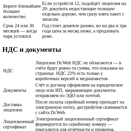
Если устройств 12, подойдёт лицензия на
Берите ближайшее
20: докупить недостающие позиции
большее
отдельно дороже, чем сразу взять пакет с
количество
запасом.
Срок 24 или 36
Год стоит дешевле разово, но на два и три
месяцев — когда
года цена за месяц ниже, а продлевать
парк устоялся
реже.
НДС и документы
Лицензии Dr.Web НДС не облагаются — в
счёте будет ровно та сумма, что показана на
НДС
странице. НДС 22% есть только у
коробочных версий и медиапакетов.
Счёт и договор оформляем на юридическое
Документы
лицо или ИП, закрывающие документы
отправляем по ЭДО или почтой.
После оплаты серийный номер приходит на
Доставка
электронную почту, дистрибутив скачивается
лицензии
с сайта Dr.Web.
Электронный лицензионный сертификат
Лицензионный
формируется по серийному номеру —
сертификат
пригодится для отчётности и проверок.