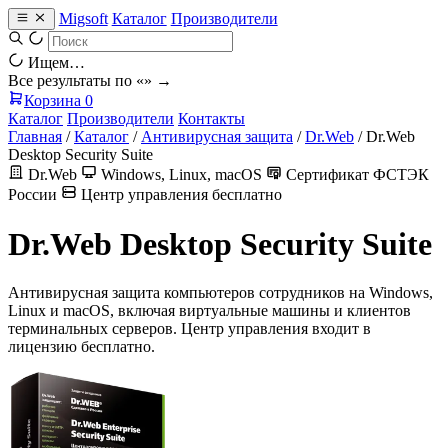
Migsoft
Каталог
Производители
Ищем…
Все результаты по «
» →
Корзина
0
Каталог
Производители
Контакты
Главная
/
Каталог
/
Антивирусная защита
/
Dr.Web
/
Dr.Web
Desktop Security Suite
Dr.Web
Windows, Linux, macOS
Сертификат ФСТЭК
России
Центр управления бесплатно
Dr.Web Desktop Security Suite
Антивирусная защита компьютеров сотрудников на Windows,
Linux и macOS, включая виртуальные машины и клиентов
терминальных серверов. Центр управления входит в
лицензию бесплатно.