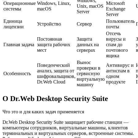
Windows,
Операционные
Windows, Linux,
Microsoft
Unix, macOS
системы
macOS
Exchange
Server
Server
Единица
Пользователь
Устройство
Сервер
лицензии
почты
Отсечь
Постоянная
Защита
вирусы и
Главная задача
защита рабочих
данных на
спам до
мест
серверах
почтового
в
ящика
Вынос
Поведенческий
Антивирус и
проверки в
анализ, защита от
антиспам в
Особенность
сервисную
шифровальщиков,
одном
виртуальную
Dr.Web Cloud
продукте
машину
О Dr.Web Desktop Security Suite
Что это и для каких задач применяется
Dr.Web Desktop Security Suite защищает рабочие станции —
компьютеры сотрудников, виртуальные машины, клиентов
терминальных и виртуальных серверов, встроенные системы.