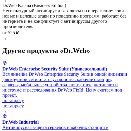
→
Dr.Web Katana (Business Edition)
Несигнатурный антивирус для защиты на опережение: ловит
новые и целевые атаки по поведению программ, работает без
интернета и не конфликтует с антивирусом другого
производителя.
от 525 ₽
→
Другие продукты «Dr.Web»
Dr.Web Enterprise Security Suite (Универсальный)
Вся линейка Dr.Web Enterprise Security Suite в одной лицензии
для крупной сети от 251 устройства: рабочие станции,
серверы, мобильные устройства, почта, интернет-шлюз и
инструмент расследования Dr.Web FixIt!. Цену считаем под
проект.
по запросу
по запросу
→
Dr.Web Industrial
Антивирусная защита серверов и рабочих станций в