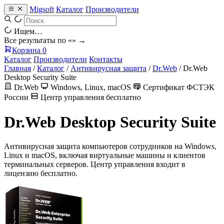
Migsoft
Каталог
Производители
Ищем…
Все результаты по «
» →
Корзина
0
Каталог
Производители
Контакты
Главная
/
Каталог
/
Антивирусная защита
/
Dr.Web
/
Dr.Web
Desktop Security Suite
Dr.Web
Windows, Linux, macOS
Сертификат ФСТЭК
России
Центр управления бесплатно
Dr.Web Desktop Security Suite
Антивирусная защита компьютеров сотрудников на Windows,
Linux и macOS, включая виртуальные машины и клиентов
терминальных серверов. Центр управления входит в
лицензию бесплатно.