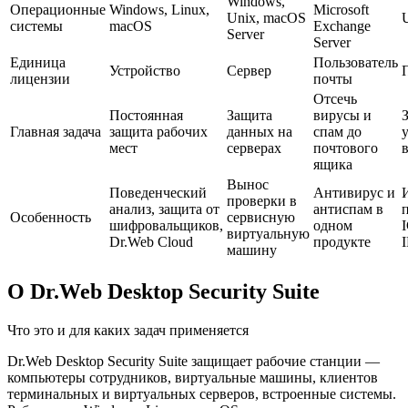
Windows,
Операционные
Windows, Linux,
Microsoft
Unix, macOS
системы
macOS
Exchange
Server
Server
Единица
Пользователь
Устройство
Сервер
лицензии
почты
Отсечь
Постоянная
Защита
вирусы и
Главная задача
защита рабочих
данных на
спам до
мест
серверах
почтового
в
ящика
Вынос
Поведенческий
Антивирус и
проверки в
анализ, защита от
антиспам в
Особенность
сервисную
шифровальщиков,
одном
виртуальную
Dr.Web Cloud
продукте
машину
О Dr.Web Desktop Security Suite
Что это и для каких задач применяется
Dr.Web Desktop Security Suite защищает рабочие станции —
компьютеры сотрудников, виртуальные машины, клиентов
терминальных и виртуальных серверов, встроенные системы.