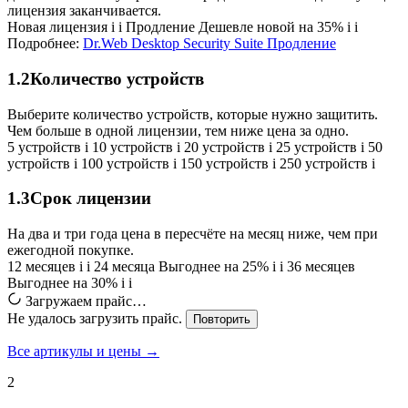
лицензия заканчивается.
Новая лицензия
i
i
Продление
Дешевле новой на 35%
i
i
Подробнее:
Dr.Web Desktop Security Suite Продление
1.2
Количество устройств
Выберите количество устройств, которые нужно защитить.
Чем больше в одной лицензии, тем ниже цена за одно.
5 устройств
i
10 устройств
i
20 устройств
i
25 устройств
i
50
устройств
i
100 устройств
i
150 устройств
i
250 устройств
i
1.3
Срок лицензии
На два и три года цена в пересчёте на месяц ниже, чем при
ежегодной покупке.
12 месяцев
i
i
24 месяца
Выгоднее на 25%
i
i
36 месяцев
Выгоднее на 30%
i
i
Загружаем прайс…
Не удалось загрузить прайс.
Повторить
Все артикулы и цены →
2