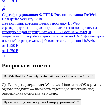
от 5 536 ₽
→
Сертифицированная ФСТЭК России поставка Dr.Web
Enterprise Security Suite
Две позиции, которые делают поставку Dr.Web
сертифицированной: расширение лицензии до версии, на
которую выдан сертификат ФСТЭК России № 3509, и
медиапакет — коробка с дистрибутивом на DVD, формуляром
и копией сертификата. Добавляются к лицензии Dr.Web.
от 1 250 ₽
от 1 250 ₽
→
Вопросы и ответы
Dr.Web Desktop Security Suite работает на Linux и macOS?
Да. Вендор поддерживает Windows, Linux и macOS в рамках
одного продукта — выбирать отдельную лицензию под
операционную систему не нужно.
Нужно ли отдельно покупать Центр управления?