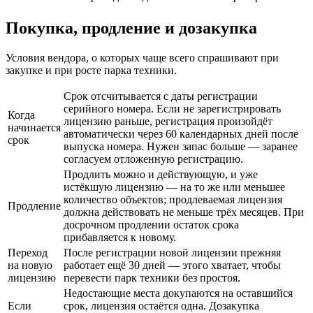
Покупка, продление и дозакупка
Условия вендора, о которых чаще всего спрашивают при
закупке и при росте парка техники.
Срок отсчитывается с даты регистрации
серийного номера. Если не зарегистрировать
Когда
лицензию раньше, регистрация произойдёт
начинается
автоматически через 60 календарных дней после
срок
выпуска номера. Нужен запас больше — заранее
согласуем отложенную регистрацию.
Продлить можно и действующую, и уже
истёкшую лицензию — на то же или меньшее
количество объектов; продлеваемая лицензия
Продление
должна действовать не меньше трёх месяцев. При
досрочном продлении остаток срока
прибавляется к новому.
Переход
После регистрации новой лицензии прежняя
на новую
работает ещё 30 дней — этого хватает, чтобы
лицензию
перевести парк техники без простоя.
Недостающие места докупаются на оставшийся
Если
срок, лицензия остаётся одна. Дозакупка