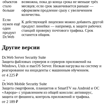
объектов
возможна, пока до конца срока не меньше трёх
стало
месяцев; если срок заканчивается раньше —
больше
оформляем продление сразу с увеличением
количества.
Если
К действующей лицензии можно добавить другой
нужен ещё
продукт линейки — например, к защите рабочих
один
станций проверку почтового трафика. Срок
продукт
останется общим.
Dr.Web
Другие версии
Dr.Web Server Security Suite
Защита файловых серверов и серверов приложений на
Windows, Unix и macOS Server. Низкая нагрузка на систему и
реагирование на инциденты с машинным обучением.
от 4 225 ₽
→
Dr.Web Mobile Security Suite
Защита смартфонов, планшетов и SmartTV на Android и ОС
«Аврора» с управлением из общей консоли: антивирус,
защита от фишинга, контроль приложений и трафика.
от 2 189 ₽