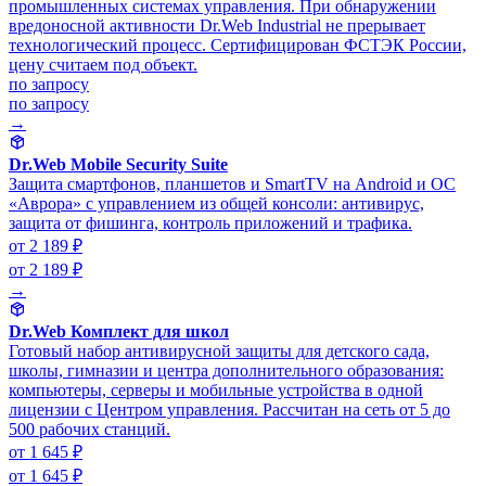
промышленных системах управления. При обнаружении
вредоносной активности Dr.Web Industrial не прерывает
технологический процесс. Сертифицирован ФСТЭК России,
цену считаем под объект.
по запросу
по запросу
→
Dr.Web Mobile Security Suite
Защита смартфонов, планшетов и SmartTV на Android и ОС
«Аврора» с управлением из общей консоли: антивирус,
защита от фишинга, контроль приложений и трафика.
от 2 189 ₽
от 2 189 ₽
→
Dr.Web Комплект для школ
Готовый набор антивирусной защиты для детского сада,
школы, гимназии и центра дополнительного образования:
компьютеры, серверы и мобильные устройства в одной
лицензии с Центром управления. Рассчитан на сеть от 5 до
500 рабочих станций.
от 1 645 ₽
от 1 645 ₽