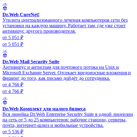
→
Dr.Web CureNet!
Утилита централизованного лечения компьютеров сети без
установки на каждую машину. Работает там, где уже стоит
антивирус другого производителя.
от 5 051 ₽
от 5 051 ₽
→
Dr.Web Mail Security Suite
Антивирус и антиспам для почтового потока на Unix и
Microsoft Exchange Server. Отсекает вредоносные вложения и
фишинг до того, как письмо дойдёт до сотрудника.
от 4 766 ₽
от 4 766 ₽
→
Dr.Web Комплект для малого бизнеса
Вся линейка Dr.Web Enterprise Security Suite в одной лицензии
на сеть от 5 до 25 компьютеров: рабочие станции, серверы,
почта, интернет-шлюз и мобильные устройства.
от 5 536 ₽