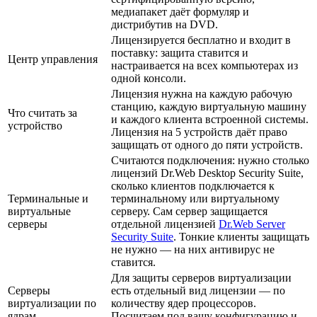
медиапакет даёт формуляр и
дистрибутив на DVD.
Лицензируется бесплатно и входит в
поставку: защита ставится и
Центр управления
настраивается на всех компьютерах из
одной консоли.
Лицензия нужна на каждую рабочую
станцию, каждую виртуальную машину
Что считать за
и каждого клиента встроенной системы.
устройство
Лицензия на 5 устройств даёт право
защищать от одного до пяти устройств.
Считаются подключения: нужно столько
лицензий Dr.Web Desktop Security Suite,
сколько клиентов подключается к
Терминальные и
терминальному или виртуальному
виртуальные
серверу. Сам сервер защищается
серверы
отдельной лицензией
Dr.Web Server
Security Suite
. Тонкие клиенты защищать
не нужно — на них антивирус не
ставится.
Для защиты серверов виртуализации
Серверы
есть отдельный вид лицензии — по
виртуализации по
количеству ядер процессоров.
ядрам
Посчитаем под вашу конфигурацию и