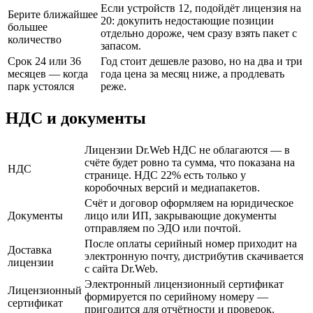
Если устройств 12, подойдёт лицензия на
Берите ближайшее
20: докупить недостающие позиции
большее
отдельно дороже, чем сразу взять пакет с
количество
запасом.
Срок 24 или 36
Год стоит дешевле разово, но на два и три
месяцев — когда
года цена за месяц ниже, а продлевать
парк устоялся
реже.
НДС и документы
Лицензии Dr.Web НДС не облагаются — в
счёте будет ровно та сумма, что показана на
НДС
странице. НДС 22% есть только у
коробочных версий и медиапакетов.
Счёт и договор оформляем на юридическое
Документы
лицо или ИП, закрывающие документы
отправляем по ЭДО или почтой.
После оплаты серийный номер приходит на
Доставка
электронную почту, дистрибутив скачивается
лицензии
с сайта Dr.Web.
Электронный лицензионный сертификат
Лицензионный
формируется по серийному номеру —
сертификат
пригодится для отчётности и проверок.