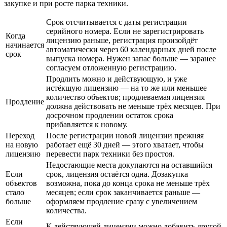
закупке и при росте парка техники.
Срок отсчитывается с даты регистрации
серийного номера. Если не зарегистрировать
Когда
лицензию раньше, регистрация произойдёт
начинается
автоматически через 60 календарных дней после
срок
выпуска номера. Нужен запас больше — заранее
согласуем отложенную регистрацию.
Продлить можно и действующую, и уже
истёкшую лицензию — на то же или меньшее
количество объектов; продлеваемая лицензия
Продление
должна действовать не меньше трёх месяцев. При
досрочном продлении остаток срока
прибавляется к новому.
Переход
После регистрации новой лицензии прежняя
на новую
работает ещё 30 дней — этого хватает, чтобы
лицензию
перевести парк техники без простоя.
Недостающие места докупаются на оставшийся
Если
срок, лицензия остаётся одна. Дозакупка
объектов
возможна, пока до конца срока не меньше трёх
стало
месяцев; если срок заканчивается раньше —
больше
оформляем продление сразу с увеличением
количества.
Если
К действующей лицензии можно добавить другой