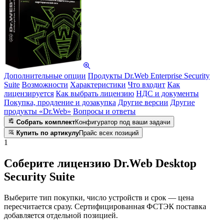
Дополнительные опции
Продукты Dr.Web Enterprise Security
Suite
Возможности
Характеристики
Что входит
Как
лицензируется
Как выбрать лицензию
НДС и документы
Покупка, продление и дозакупка
Другие версии
Другие
продукты «Dr.Web»
Вопросы и ответы
Собрать комплект
Конфигуратор под ваши задачи
Купить по артикулу
Прайс всех позиций
1
Соберите лицензию Dr.Web Desktop
Security Suite
Выберите тип покупки, число устройств и срок — цена
пересчитается сразу. Сертифицированная ФСТЭК поставка
добавляется отдельной позицией.