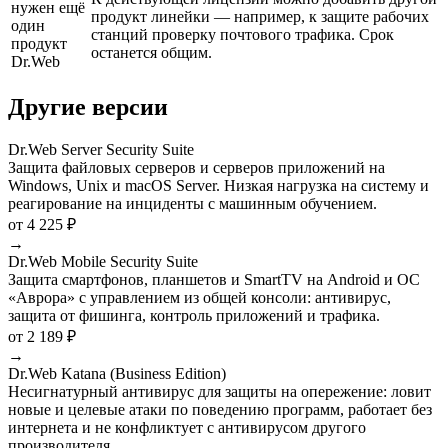
нужен ещё
продукт линейки — например, к защите рабочих
один
станций проверку почтового трафика. Срок
продукт
останется общим.
Dr.Web
Другие версии
Dr.Web Server Security Suite
Защита файловых серверов и серверов приложений на
Windows, Unix и macOS Server. Низкая нагрузка на систему и
реагирование на инциденты с машинным обучением.
от 4 225 ₽
→
Dr.Web Mobile Security Suite
Защита смартфонов, планшетов и SmartTV на Android и ОС
«Аврора» с управлением из общей консоли: антивирус,
защита от фишинга, контроль приложений и трафика.
от 2 189 ₽
→
Dr.Web Katana (Business Edition)
Несигнатурный антивирус для защиты на опережение: ловит
новые и целевые атаки по поведению программ, работает без
интернета и не конфликтует с антивирусом другого
производителя.