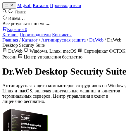
Migsoft
Каталог
Производители
Ищем…
Все результаты по «
» →
Корзина
0
Каталог
Производители
Контакты
Главная
/
Каталог
/
Антивирусная защита
/
Dr.Web
/
Dr.Web
Desktop Security Suite
Dr.Web
Windows, Linux, macOS
Сертификат ФСТЭК
России
Центр управления бесплатно
Dr.Web Desktop Security Suite
Антивирусная защита компьютеров сотрудников на Windows,
Linux и macOS, включая виртуальные машины и клиентов
терминальных серверов. Центр управления входит в
лицензию бесплатно.