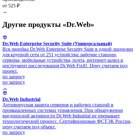
от 525 ₽
→
Другие продукты «Dr.Web»
Dr.Web Enterprise Security Suite (Универсальный)
Вся линейка Dr.Web Enterprise Security Suite в одной лицензии
для крупной сети от 251 устройства: рабочие станции,
серверы, мобильные устройства, почта, интернет-шлюз и
инструмент расследования Dr.Web FixIt!. Цену считаем под
проект.
по запросу
по запросу
→
Dr.Web Industrial
Антивирусная защита серверов и рабочих станций в
промышленных системах управления. При обнаружении
вредоносной активности Dr.Web Industrial не прерывает
технологический процесс. Сертифицирован ФСТЭК России,
цену считаем под объект.
по запросу