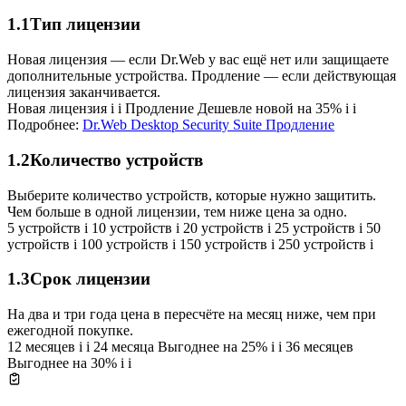
1.1
Тип лицензии
Новая лицензия — если Dr.Web у вас ещё нет или защищаете
дополнительные устройства. Продление — если действующая
лицензия заканчивается.
Новая лицензия
i
i
Продление
Дешевле новой на 35%
i
i
Подробнее:
Dr.Web Desktop Security Suite Продление
1.2
Количество устройств
Выберите количество устройств, которые нужно защитить.
Чем больше в одной лицензии, тем ниже цена за одно.
5 устройств
i
10 устройств
i
20 устройств
i
25 устройств
i
50
устройств
i
100 устройств
i
150 устройств
i
250 устройств
i
1.3
Срок лицензии
На два и три года цена в пересчёте на месяц ниже, чем при
ежегодной покупке.
12 месяцев
i
i
24 месяца
Выгоднее на 25%
i
i
36 месяцев
Выгоднее на 30%
i
i