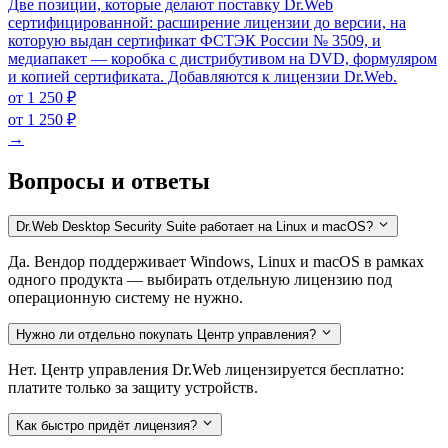
Две позиции, которые делают поставку Dr.Web
сертифицированной: расширение лицензии до версии, на
которую выдан сертификат ФСТЭК России № 3509, и
медиапакет — коробка с дистрибутивом на DVD, формуляром
и копией сертификата. Добавляются к лицензии Dr.Web.
от 1 250 ₽
от 1 250 ₽
→
Вопросы и ответы
Dr.Web Desktop Security Suite работает на Linux и macOS?
Да. Вендор поддерживает Windows, Linux и macOS в рамках
одного продукта — выбирать отдельную лицензию под
операционную систему не нужно.
Нужно ли отдельно покупать Центр управления?
Нет. Центр управления Dr.Web лицензируется бесплатно:
платите только за защиту устройств.
Как быстро придёт лицензия?