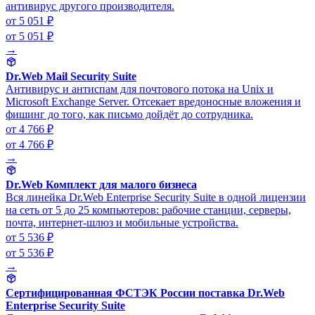
антивирус другого производителя.
от 5 051 ₽
от 5 051 ₽
→
Dr.Web Mail Security Suite
Антивирус и антиспам для почтового потока на Unix и
Microsoft Exchange Server. Отсекает вредоносные вложения и
фишинг до того, как письмо дойдёт до сотрудника.
от 4 766 ₽
от 4 766 ₽
→
Dr.Web Комплект для малого бизнеса
Вся линейка Dr.Web Enterprise Security Suite в одной лицензии
на сеть от 5 до 25 компьютеров: рабочие станции, серверы,
почта, интернет-шлюз и мобильные устройства.
от 5 536 ₽
от 5 536 ₽
→
Сертифицированная ФСТЭК России поставка Dr.Web
Enterprise Security Suite