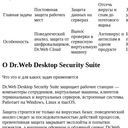
Отсечь
Постоянная
Защита
вирусы и
Главная задача
защита рабочих
данных на
спам до
мест
серверах
почтового
в
ящика
Вынос
Поведенческий
Антивирус и
проверки в
анализ, защита от
антиспам в
Особенность
сервисную
шифровальщиков,
одном
виртуальную
Dr.Web Cloud
продукте
машину
О Dr.Web Desktop Security Suite
Что это и для каких задач применяется
Dr.Web Desktop Security Suite защищает рабочие станции —
компьютеры сотрудников, виртуальные машины, клиентов
терминальных и виртуальных серверов, встроенные системы.
Работает на Windows, Linux и macOS.
Защита строится не только на вирусных базах: поведенческий
анализ следит за последовательностью действий процессов,
превентивная защита закрывает эксплойты и попытки
инжектов, а машинное обучение и облачный сервис Dr.Web