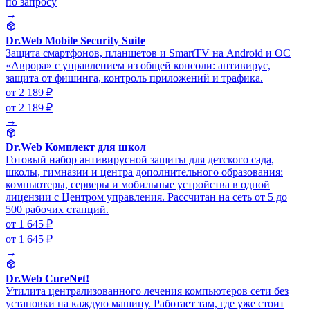
по запросу
→
Dr.Web Mobile Security Suite
Защита смартфонов, планшетов и SmartTV на Android и ОС
«Аврора» с управлением из общей консоли: антивирус,
защита от фишинга, контроль приложений и трафика.
от 2 189 ₽
от 2 189 ₽
→
Dr.Web Комплект для школ
Готовый набор антивирусной защиты для детского сада,
школы, гимназии и центра дополнительного образования:
компьютеры, серверы и мобильные устройства в одной
лицензии с Центром управления. Рассчитан на сеть от 5 до
500 рабочих станций.
от 1 645 ₽
от 1 645 ₽
→
Dr.Web CureNet!
Утилита централизованного лечения компьютеров сети без
установки на каждую машину. Работает там, где уже стоит