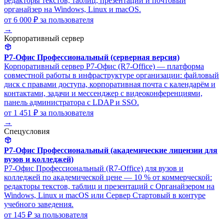
редакторы текстов, таблиц, презентаций и почтовый
органайзер на Windows, Linux и macOS.
от 6 000 ₽
за пользователя
→
Корпоративный сервер
Р7-Офис Профессиональный (серверная версия)
Корпоративный сервер Р7-Офис (R7-Office) — платформа
совместной работы в инфраструктуре организации: файловый
диск с правами доступа, корпоративная почта с календарём и
контактами, задачи и мессенджер с видеоконференциями,
панель администратора с LDAP и SSO.
от 1 451 ₽
за пользователя
→
Спецусловия
Р7-Офис Профессиональный (академические лицензии для
вузов и колледжей)
Р7-Офис Профессиональный (R7-Office) для вузов и
колледжей по академической цене — 10 % от коммерческой:
редакторы текстов, таблиц и презентаций с Органайзером на
Windows, Linux и macOS или Сервер Стартовый в контуре
учебного заведения.
от 145 ₽
за пользователя