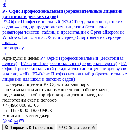
→
Р7-Офис Профессиональный (образовательные лицензии
для школ и детских садов)
Р7-Офис Профессиональный (R7-Office) для школ и детских
садов — вендор предоставляет лицензии бесплатно:
редакторы текстов, таблиц и презентаций с Органайзером на
Windows, Linux и macOS или Сервер Стартовый на сервере
школы.
по запросу
→
Артикулы и цены:
Р7-Офис Профессиональный (десктопная
версия)
·
Р7-Офис Профессиональный (серверная версия)
·
Р7-
Офис Профессиональный (академические лицензии для вузов
и колледжей)
·
Р7-Офис Профессиональный (образовательные
лицензии для школ и детских садов)
Подберём лицензии Р7-Офис под ваш парк
Посчитаем стоимость на нужное число рабочих мест,
подскажем, какой тариф и вид лицензии выгоднее,
подготовим счёт и договор.
+7 (495) 008-93-65
Пн–Пт · 9:00–18:00 МСК
Написать в мессенджер
M
Запросить КП с печатью
Счёт с отсрочкой