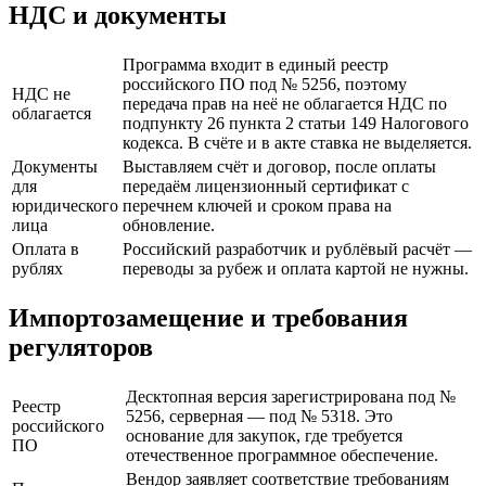
НДС и документы
Программа входит в единый реестр
российского ПО под № 5256, поэтому
НДС не
передача прав на неё не облагается НДС по
облагается
подпункту 26 пункта 2 статьи 149 Налогового
кодекса. В счёте и в акте ставка не выделяется.
Документы
Выставляем счёт и договор, после оплаты
для
передаём лицензионный сертификат с
юридического
перечнем ключей и сроком права на
лица
обновление.
Оплата в
Российский разработчик и рублёвый расчёт —
рублях
переводы за рубеж и оплата картой не нужны.
Импортозамещение и требования
регуляторов
Десктопная версия зарегистрирована под №
Реестр
5256, серверная — под № 5318. Это
российского
основание для закупок, где требуется
ПО
отечественное программное обеспечение.
Вендор заявляет соответствие требованиям