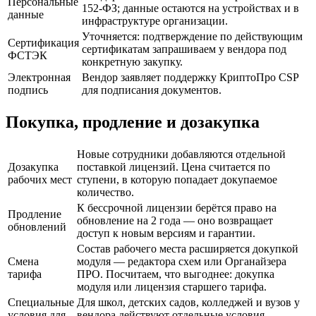
Персональные
152-ФЗ; данные остаются на устройствах и в
данные
инфраструктуре организации.
Уточняется: подтверждение по действующим
Сертификация
сертификатам запрашиваем у вендора под
ФСТЭК
конкретную закупку.
Электронная
Вендор заявляет поддержку КриптоПро CSP
подпись
для подписания документов.
Покупка, продление и дозакупка
Новые сотрудники добавляются отдельной
Дозакупка
поставкой лицензий. Цена считается по
рабочих мест
ступени, в которую попадает докупаемое
количество.
К бессрочной лицензии берётся право на
Продление
обновление на 2 года — оно возвращает
обновлений
доступ к новым версиям и гарантии.
Состав рабочего места расширяется докупкой
Смена
модуля — редактора схем или Органайзера
тарифа
ПРО. Посчитаем, что выгоднее: докупка
модуля или лицензия старшего тарифа.
Специальные
Для школ, детских садов, колледжей и вузов у
условия для
вендора действуют отдельные условия —