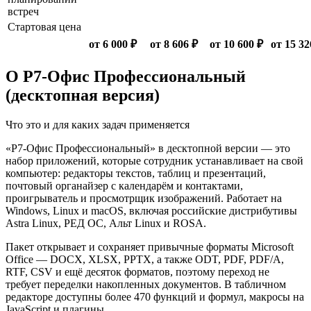
встреч
Стартовая цена
от 6 000 ₽
от 8 606 ₽
от 10 600 ₽
от 15 32
О Р7-Офис Профессиональный
(десктопная версия)
Что это и для каких задач применяется
«Р7-Офис Профессиональный» в десктопной версии — это
набор приложений, которые сотрудник устанавливает на свой
компьютер: редакторы текстов, таблиц и презентаций,
почтовый органайзер с календарём и контактами,
проигрыватель и просмотрщик изображений. Работает на
Windows, Linux и macOS, включая российские дистрибутивы
Astra Linux, РЕД ОС, Альт Linux и ROSA.
Пакет открывает и сохраняет привычные форматы Microsoft
Office — DOCX, XLSX, PPTX, а также ODT, PDF, PDF/A,
RTF, CSV и ещё десяток форматов, поэтому переход не
требует переделки накопленных документов. В табличном
редакторе доступны более 470 функций и формул, макросы на
JavaScript и плагины.