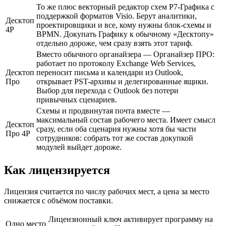
То же плюс векторный редактор схем Р7-Графика с
поддержкой форматов Visio. Берут аналитики,
Десктоп
проектировщики и все, кому нужны блок-схемы и
4Р
BPMN. Докупать Графику к обычному «Десктопу»
отдельно дороже, чем сразу взять этот тариф.
Вместо обычного органайзера — Органайзер ПРО:
работает по протоколу Exchange Web Services,
Десктоп
переносит письма и календари из Outlook,
Про
открывает PST-архивы и делегированные ящики.
Выбор для перехода с Outlook без потери
привычных сценариев.
Схемы и продвинутая почта вместе —
максимальный состав рабочего места. Имеет смысл
Десктоп
сразу, если оба сценария нужны хотя бы части
Про 4Р
сотрудников: собрать тот же состав докупкой
модулей выйдет дороже.
Как лицензируется
Лицензия считается по числу рабочих мест, а цена за место
снижается с объёмом поставки.
Лицензионный ключ активирует программу на
Одно место