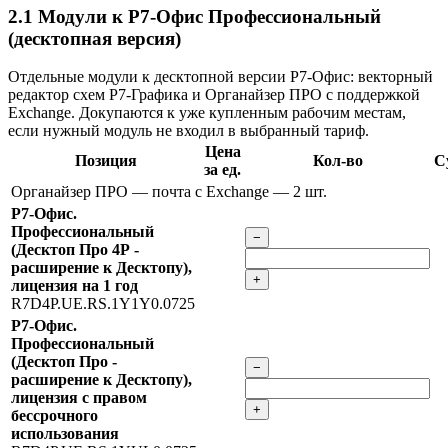
2.1
Модули к Р7-Офис Профессиональный
(десктопная версия)
Отдельные модули к десктопной версии Р7-Офис: векторный
редактор схем Р7-Графика и Органайзер ПРО с поддержкой
Exchange. Докупаются к уже купленным рабочим местам,
если нужный модуль не входил в выбранный тариф.
Цена
Позиция
Кол-во
С
за ед.
Органайзер ПРО — почта с Exchange
— 2 шт.
Р7-Офис.
Профессиональный
−
(Десктоп Про 4Р -
расширение к Десктопу),
+
лицензия на 1 год
R7D4P.UE.RS.1Y1Y0.0725
Р7-Офис.
Профессиональный
(Десктоп Про -
−
расширение к Десктопу),
лицензия с правом
+
бессрочного
использования