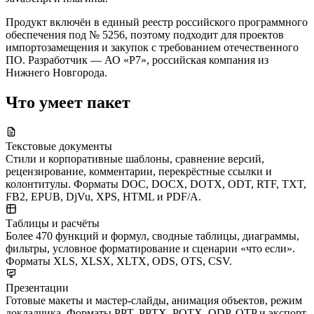
Продукт включён в единый реестр российского программного
обеспечения под № 5256, поэтому подходит для проектов
импортозамещения и закупок с требованием отечественного
ПО. Разработчик — АО «Р7», российская компания из
Нижнего Новгорода.
Что умеет пакет
Текстовые документы
Стили и корпоративные шаблоны, сравнение версий,
рецензирование, комментарии, перекрёстные ссылки и
колонтитулы. Форматы DOC, DOCX, DOTX, ODT, RTF, TXT,
FB2, EPUB, DjVu, XPS, HTML и PDF/A.
Таблицы и расчёты
Более 470 функций и формул, сводные таблицы, диаграммы,
фильтры, условное форматирование и сценарии «что если».
Форматы XLS, XLSX, XLTX, ODS, OTS, CSV.
Презентации
Готовые макеты и мастер-слайды, анимация объектов, режим
докладчика. Форматы PPT, PPTX, POTX, ODP, OTP и экспорт