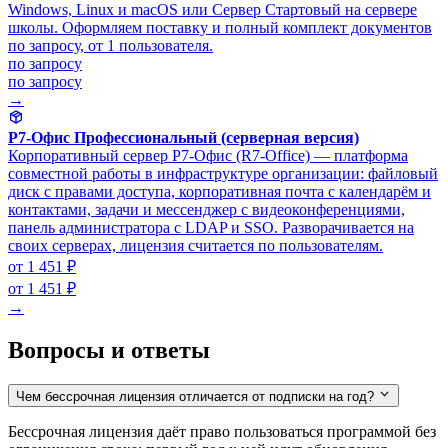
Windows, Linux и macOS или Сервер Стартовый на сервере
школы. Оформляем поставку и полный комплект документов
по запросу, от 1 пользователя.
по запросу
по запросу
→
Р7-Офис Профессиональный (серверная версия)
Корпоративный сервер Р7-Офис (R7-Office) — платформа
совместной работы в инфраструктуре организации: файловый
диск с правами доступа, корпоративная почта с календарём и
контактами, задачи и мессенджер с видеоконференциями,
панель администратора с LDAP и SSO. Разворачивается на
своих серверах, лицензия считается по пользователям.
от 1 451 ₽
от 1 451 ₽
→
Вопросы и ответы
Чем бессрочная лицензия отличается от подписки на год?
Бессрочная лицензия даёт право пользоваться программой без