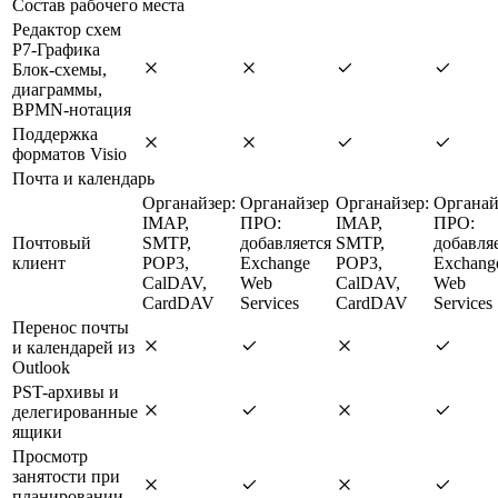
Состав рабочего места
Редактор схем
Р7-Графика
Блок-схемы,
диаграммы,
BPMN-нотация
Поддержка
форматов Visio
Почта и календарь
Органайзер:
Органайзер
Органайзер:
Органай
IMAP,
ПРО:
IMAP,
ПРО:
Почтовый
SMTP,
добавляется
SMTP,
добавля
клиент
POP3,
Exchange
POP3,
Exchang
CalDAV,
Web
CalDAV,
Web
CardDAV
Services
CardDAV
Services
Перенос почты
и календарей из
Outlook
PST-архивы и
делегированные
ящики
Просмотр
занятости при
планировании