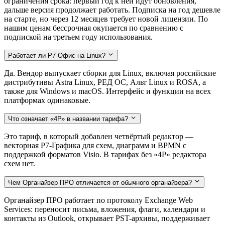
ограничения срока: первый год к ней идут обновления,
дальше версия продолжает работать. Подписка на год дешевле
на старте, но через 12 месяцев требует новой лицензии. По
нашим ценам бессрочная окупается по сравнению с
подпиской на третьем году использования.
Работает ли Р7-Офис на Linux?
Да. Вендор выпускает сборки для Linux, включая российские
дистрибутивы Astra Linux, РЕД ОС, Альт Linux и ROSA, а
также для Windows и macOS. Интерфейс и функции на всех
платформах одинаковые.
Что означает «4Р» в названии тарифа?
Это тариф, в который добавлен четвёртый редактор —
векторная Р7-Графика для схем, диаграмм и BPMN с
поддержкой форматов Visio. В тарифах без «4Р» редактора
схем нет.
Чем Органайзер ПРО отличается от обычного органайзера?
Органайзер ПРО работает по протоколу Exchange Web
Services: переносит письма, вложения, флаги, календари и
контакты из Outlook, открывает PST-архивы, поддерживает