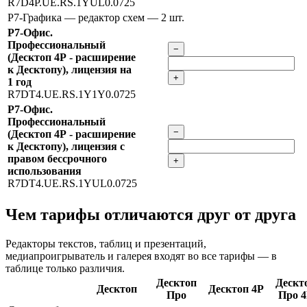
R7D4P.UE.RS.1YUL0.0725
Р7-Графика — редактор схем
— 2 шт.
Р7-Офис.
Профессиональный
−
(Десктоп 4Р - расширение
к Десктопу), лицензия на
+
1 год
R7DT4.UE.RS.1Y1Y0.0725
Р7-Офис.
Профессиональный
−
(Десктоп 4Р - расширение
к Десктопу), лицензия с
правом бессрочного
+
использования
R7DT4.UE.RS.1YUL0.0725
Чем тарифы отличаются друг от друга
Редакторы текстов, таблиц и презентаций,
медиапроигрыватель и галерея входят во все тарифы — в
таблице только различия.
Десктоп
Дескт
Десктоп
Десктоп 4Р
Про
Про 4