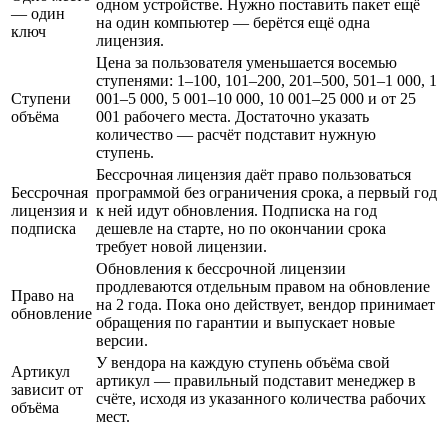
одном устройстве. Нужно поставить пакет ещё
— один
на один компьютер — берётся ещё одна
ключ
лицензия.
Цена за пользователя уменьшается восемью
ступенями: 1–100, 101–200, 201–500, 501–1 000, 1
Ступени
001–5 000, 5 001–10 000, 10 001–25 000 и от 25
объёма
001 рабочего места. Достаточно указать
количество — расчёт подставит нужную
ступень.
Бессрочная лицензия даёт право пользоваться
Бессрочная
программой без ограничения срока, а первый год
лицензия и
к ней идут обновления. Подписка на год
подписка
дешевле на старте, но по окончании срока
требует новой лицензии.
Обновления к бессрочной лицензии
продлеваются отдельным правом на обновление
Право на
на 2 года. Пока оно действует, вендор принимает
обновление
обращения по гарантии и выпускает новые
версии.
У вендора на каждую ступень объёма свой
Артикул
артикул — правильный подставит менеджер в
зависит от
счёте, исходя из указанного количества рабочих
объёма
мест.