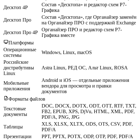
Состав «Десктопа» и редактор схем Р7-
Десктоп 4Р
Графика
Состав «Десктопа», где Органайзер заменён
Десктоп Про
на Органайзер ПРО с поддержкой Exchange
Органайзер ПРО и редактор схем Р7-
Десктоп Про 4Р
Графика вместе
Платформы
Операционные
Windows, Linux, macOS
системы
Российские
дистрибутивы
Astra Linux, РЕД ОС, Альт Linux, ROSA
Linux
Android и iOS — отдельные приложения
Мобильные
вендора для просмотра и правки
приложения
документов
Форматы файлов
DOC, DOCX, DOTX, ODT, OTT, RTF, TXT,
Текстовые
FB2, EPUB, XPS, DjVu, HTML, XML, PDF,
документы
PDF/A, PNG, JPG
XLS, XLSX, XLTX, ODS, OTS, CSV, PDF,
Таблицы
PDF/A
Презентации
PPT, PPTX, POTX, ODP, OTP, PDF, PDF/A