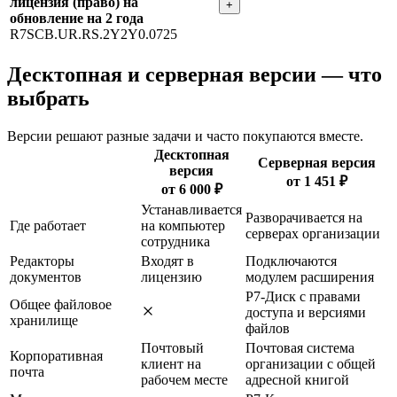
лицензия (право) на
+
обновление на 2 года
R7SCB.UR.RS.2Y2Y0.0725
Десктопная и серверная версии — что
выбрать
Версии решают разные задачи и часто покупаются вместе.
Десктопная
Серверная версия
версия
от 1 451 ₽
от 6 000 ₽
Устанавливается
Разворачивается на
Где работает
на компьютер
серверах организации
сотрудника
Редакторы
Входят в
Подключаются
документов
лицензию
модулем расширения
Р7-Диск с правами
Общее файловое
доступа и версиями
хранилище
файлов
Почтовый
Почтовая система
Корпоративная
клиент на
организации с общей
почта
рабочем месте
адресной книгой