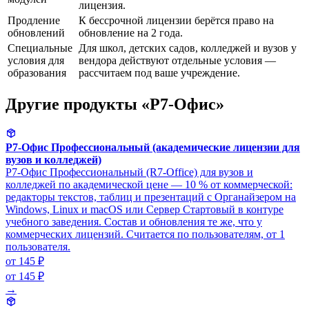
лицензия.
Продление
К бессрочной лицензии берётся право на
обновлений
обновление на 2 года.
Специальные
Для школ, детских садов, колледжей и вузов у
условия для
вендора действуют отдельные условия —
образования
рассчитаем под ваше учреждение.
Другие продукты «Р7-Офис»
Р7-Офис Профессиональный (академические лицензии для
вузов и колледжей)
Р7-Офис Профессиональный (R7-Office) для вузов и
колледжей по академической цене — 10 % от коммерческой:
редакторы текстов, таблиц и презентаций с Органайзером на
Windows, Linux и macOS или Сервер Стартовый в контуре
учебного заведения. Состав и обновления те же, что у
коммерческих лицензий. Считается по пользователям, от 1
пользователя.
от 145 ₽
от 145 ₽
→