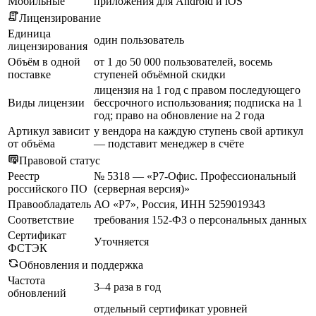
Мобильные
приложения для Android и iOS
Лицензирование
Единица
один пользователь
лицензирования
Объём в одной
от 1 до 50 000 пользователей, восемь
поставке
ступеней объёмной скидки
лицензия на 1 год с правом последующего
Виды лицензии
бессрочного использования; подписка на 1
год; право на обновление на 2 года
Артикул зависит
у вендора на каждую ступень свой артикул
от объёма
— подставит менеджер в счёте
Правовой статус
Реестр
№ 5318 — «Р7-Офис. Профессиональный
российского ПО
(серверная версия)»
Правообладатель
АО «Р7», Россия, ИНН 5259019343
Соответствие
требования 152-ФЗ о персональных данных
Сертификат
Уточняется
ФСТЭК
Обновления и поддержка
Частота
3–4 раза в год
обновлений
отдельный сертификат уровней