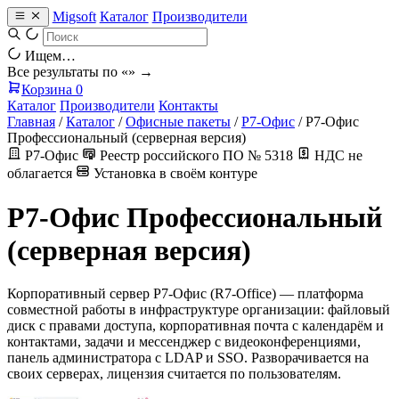
Migsoft
Каталог
Производители
Ищем…
Все результаты по «
» →
Корзина
0
Каталог
Производители
Контакты
Главная
/
Каталог
/
Офисные пакеты
/
Р7-Офис
/
Р7-Офис
Профессиональный (серверная версия)
Р7-Офис
Реестр российского ПО № 5318
НДС не
облагается
Установка в своём контуре
Р7-Офис Профессиональный
(серверная версия)
Корпоративный сервер Р7-Офис (R7-Office) — платформа
совместной работы в инфраструктуре организации: файловый
диск с правами доступа, корпоративная почта с календарём и
контактами, задачи и мессенджер с видеоконференциями,
панель администратора с LDAP и SSO. Разворачивается на
своих серверах, лицензия считается по пользователям.