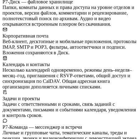
Р7-Диск — файловое хранилище
Папки, комнаты данных и права доступа на уровне отделов и
проектов, версии файлов, комментарии и рецензирование,
полнотекстовый поиск по архивам. Аудио и видео
открываются встроенным плеером без скачивания.
Корпоративная почта
Веб-клиент, десктопные и мобильные приложения, протоколы
IMAP, SMTP и POP3, фильтры, автоответчики и подписи.
Вложения сохраняются в Диск.
Календарь и контакты
Несколько календарей одновременно, режимы день–неделя–
месяц–год, приглашения с RSVP-ответами, общий доступ и
синхронизация по CalDAV. Общая адресная книга
организации дополняется личными списками.
Задачи и проекты
Задачи с ответственными и сроками, связь заданий с
документами, письмами и событиями календаря, уведомления
и контроль сроков.
Р7-Команда — мессенджер и встречи
Личные и групповые чаты, тематические каналы, треды и
реакции, звонки и видеоконференции с демонстрацией экрана