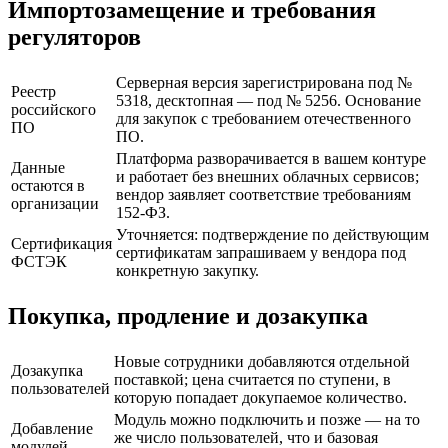
Импортозамещение и требования
регуляторов
Серверная версия зарегистрирована под №
Реестр
5318, десктопная — под № 5256. Основание
российского
для закупок с требованием отечественного
ПО
ПО.
Платформа разворачивается в вашем контуре
Данные
и работает без внешних облачных сервисов;
остаются в
вендор заявляет соответствие требованиям
организации
152-ФЗ.
Уточняется: подтверждение по действующим
Сертификация
сертификатам запрашиваем у вендора под
ФСТЭК
конкретную закупку.
Покупка, продление и дозакупка
Новые сотрудники добавляются отдельной
Дозакупка
поставкой; цена считается по ступени, в
пользователей
которую попадает докупаемое количество.
Модуль можно подключить и позже — на то
Добавление
же число пользователей, что и базовая
модулей