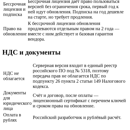
Бессрочная лицензия даёт право пользоваться
Бессрочная
версией без ограничения срока, первый год к
лицензия и
ней идут обновления. Подписка на год дешевле
подписка
на старте, но требует продления.
К бессрочной лицензии обновления
Право на
продлеваются отдельным правом на 2 года —
обновление
вместе с ним действует и базовая гарантия
вендора.
НДС и документы
Серверная версия входит в единый реестр
российского ПО под № 5318, поэтому
НДС не
передача прав не облагается НДС по
облагается
подпункту 26 пункта 2 статьи 149 Налогового
кодекса.
Документы
Счёт и договор, после оплаты —
для
лицензионный сертификат с перечнем ключей
юридического
и сроком права на обновление.
лица
Оплата в
Российский разработчик и рублёвый расчёт.
рублях