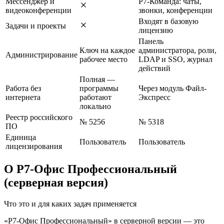
Мессенджер и
Р7-Команда: чаты,
видеоконференции
звонки, конференции
Входят в базовую
Задачи и проекты
лицензию
Панель
Ключ на каждое
администратора, роли,
Администрирование
рабочее место
LDAP и SSO, журнал
действий
Полная —
Работа без
программы
Через модуль Файл-
интернета
работают
Экспресс
локально
Реестр российского
№ 5256
№ 5318
ПО
Единица
Пользователь
Пользователь
лицензирования
О Р7-Офис Профессиональный
(серверная версия)
Что это и для каких задач применяется
«Р7-Офис Профессиональный» в серверной версии — это