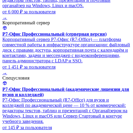
редакторы текстов, таблиц, презентаций и почтовый
органайзер на Windows, Linux и macOS.
от 6 000 ₽
за пользователя
→
Корпоративный сервер
Р7-Офис Профессиональный (серверная версия)
Корпоративный сервер Р7-Офис (R7-Office) — платформа
совместной работы в инфраструктуре организации: файловый
диск с правами доступа, корпоративная почта с календарём и
контактами, задачи и мессенджер с видеоконференциями,
панель администратора с LDAP и SSO.
от 1 451 ₽
за пользователя
→
Спецусловия
Р7-Офис Профессиональный (академические лицензии для
вузов и колледжей)
Р7-Офис Профессиональный (R7-Office) для вузов и
колледжей по академической цене — 10 % от коммерческой:
редакторы текстов, таблиц и презентаций с Органайзером на
Windows, Linux и macOS или Сервер Стартовый в контуре
учебного заведения.
от 145 ₽
за пользователя