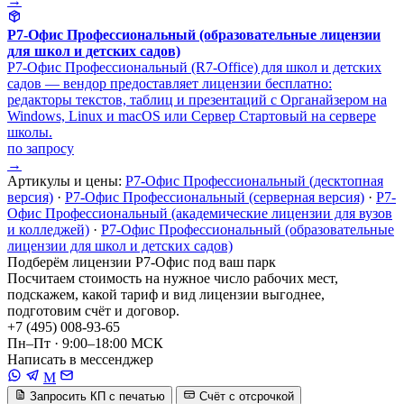
→
Р7-Офис Профессиональный (образовательные лицензии
для школ и детских садов)
Р7-Офис Профессиональный (R7-Office) для школ и детских
садов — вендор предоставляет лицензии бесплатно:
редакторы текстов, таблиц и презентаций с Органайзером на
Windows, Linux и macOS или Сервер Стартовый на сервере
школы.
по запросу
→
Артикулы и цены:
Р7-Офис Профессиональный (десктопная
версия)
·
Р7-Офис Профессиональный (серверная версия)
·
Р7-
Офис Профессиональный (академические лицензии для вузов
и колледжей)
·
Р7-Офис Профессиональный (образовательные
лицензии для школ и детских садов)
Подберём лицензии Р7-Офис под ваш парк
Посчитаем стоимость на нужное число рабочих мест,
подскажем, какой тариф и вид лицензии выгоднее,
подготовим счёт и договор.
+7 (495) 008-93-65
Пн–Пт · 9:00–18:00 МСК
Написать в мессенджер
M
Запросить КП с печатью
Счёт с отсрочкой