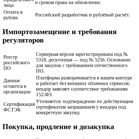
и сроком права на обновление.
лица
Оплата в
Российский разработчик и рублёвый расчёт.
рублях
Импортозамещение и требования
регуляторов
Серверная версия зарегистрирована под №
Реестр
5318, десктопная — под № 5256. Основание
российского
для закупок с требованием отечественного
ПО
ПО.
Платформа разворачивается в вашем контуре
Данные
и работает без внешних облачных сервисов;
остаются в
вендор заявляет соответствие требованиям
организации
152-ФЗ.
Уточняется: подтверждение по действующим
Сертификация
сертификатам запрашиваем у вендора под
ФСТЭК
конкретную закупку.
Покупка, продление и дозакупка