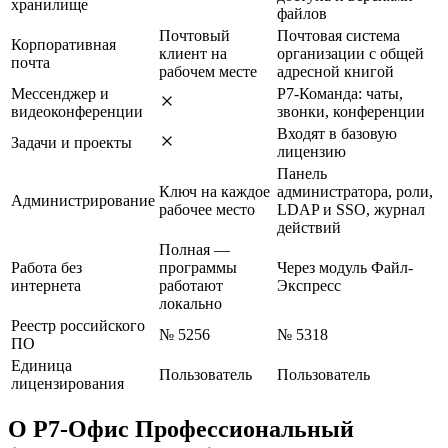
хранилище
файлов
Почтовый
Почтовая система
Корпоративная
клиент на
организации с общей
почта
рабочем месте
адресной книгой
Мессенджер и
Р7-Команда: чаты,
видеоконференции
звонки, конференции
Входят в базовую
Задачи и проекты
лицензию
Панель
Ключ на каждое
администратора, роли,
Администрирование
рабочее место
LDAP и SSO, журнал
действий
Полная —
Работа без
программы
Через модуль Файл-
интернета
работают
Экспресс
локально
Реестр российского
№ 5256
№ 5318
ПО
Единица
Пользователь
Пользователь
лицензирования
О Р7-Офис Профессиональный