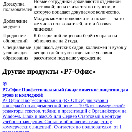
Новые сотрудники добавляются отдельной
Дозакупка
поставкой; цена считается по ступени, в
пользователей
которую попадает докупаемое количество.
Модуль можно подключить и позже — на то
Добавление
же число пользователей, что и базовая
модулей
лицензия.
Продление
К бессрочной лицензии берётся право на
обновлений
обновление на 2 года.
Специальные
Для школ, детских садов, колледжей и вузов у
условия для
вендора действуют отдельные условия —
образования
рассчитаем под ваше учреждение.
Другие продукты «Р7-Офис»
Р7-Офис Профессиональный (академические лицензии для
вузов и колледжей)
Р7-Офис Профессиональный (R7-Office) для вузов и
колледжей по академической цене — 10 % от коммерческой:
редакторы текстов, таблиц и презентаций с Органайзером на
Windows, Linux и macOS или Сервер Стартовый в контуре
учебного заведения. Состав и обновления те же, что у
коммерческих лицензий. Считается по пользователям, от 1