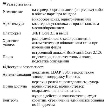
Развёртывание
на серверах организации (on-premise) либо
Размещение
в облаке партнёра вендора
микросервисная, одноточечная или
Архитектура
кластерная установка с горизонтальным
масштабированием
Платформа
.NET Core 3.1 и выше
распределённое, с кешированием и
Хранение
автоматическим обновлением кеша при
файлов
изменении файла
встроенный движок Bsa.Search.Core 2.1.0:
Поиск
индексация, полнотекстовый поиск,
подсветка совпадений
Доступ и безопасность
локальная, LDAP, SSO; вендор также
Аутентификация
заявляет поддержку Kerberos
иерархия ролей с наследованием, супер-
Права доступа
администратор, администратор
подразделения, пользователь
журнал действий пользователей, аудит
Контроль
событий, ограничение администрирования
по IP-адресам