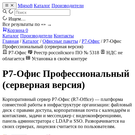
Migsoft
Каталог
Производители
Ищем…
Все результаты по «
» →
Корзина
0
Каталог
Производители
Контакты
Главная
/
Каталог
/
Офисные пакеты
/
Р7-Офис
/
Р7-Офис
Профессиональный (серверная версия)
Р7-Офис
Реестр российского ПО № 5318
НДС не
облагается
Установка в своём контуре
Р7-Офис Профессиональный
(серверная версия)
Корпоративный сервер Р7-Офис (R7-Office) — платформа
совместной работы в инфраструктуре организации: файловый
диск с правами доступа, корпоративная почта с календарём и
контактами, задачи и мессенджер с видеоконференциями,
панель администратора с LDAP и SSO. Разворачивается на
своих серверах, лицензия считается по пользователям.