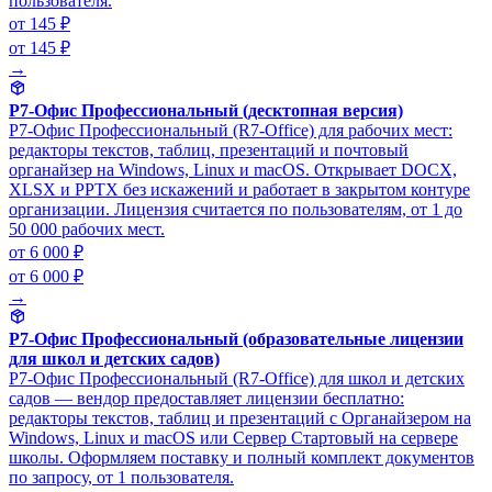
пользователя.
от 145 ₽
от 145 ₽
→
Р7-Офис Профессиональный (десктопная версия)
Р7-Офис Профессиональный (R7-Office) для рабочих мест:
редакторы текстов, таблиц, презентаций и почтовый
органайзер на Windows, Linux и macOS. Открывает DOCX,
XLSX и PPTX без искажений и работает в закрытом контуре
организации. Лицензия считается по пользователям, от 1 до
50 000 рабочих мест.
от 6 000 ₽
от 6 000 ₽
→
Р7-Офис Профессиональный (образовательные лицензии
для школ и детских садов)
Р7-Офис Профессиональный (R7-Office) для школ и детских
садов — вендор предоставляет лицензии бесплатно:
редакторы текстов, таблиц и презентаций с Органайзером на
Windows, Linux и macOS или Сервер Стартовый на сервере
школы. Оформляем поставку и полный комплект документов
по запросу, от 1 пользователя.