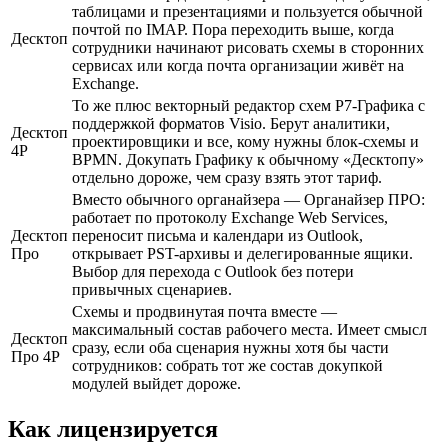
таблицами и презентациями и пользуется обычной
почтой по IMAP. Пора переходить выше, когда
Десктоп
сотрудники начинают рисовать схемы в сторонних
сервисах или когда почта организации живёт на
Exchange.
То же плюс векторный редактор схем Р7-Графика с
поддержкой форматов Visio. Берут аналитики,
Десктоп
проектировщики и все, кому нужны блок-схемы и
4Р
BPMN. Докупать Графику к обычному «Десктопу»
отдельно дороже, чем сразу взять этот тариф.
Вместо обычного органайзера — Органайзер ПРО:
работает по протоколу Exchange Web Services,
Десктоп
переносит письма и календари из Outlook,
Про
открывает PST-архивы и делегированные ящики.
Выбор для перехода с Outlook без потери
привычных сценариев.
Схемы и продвинутая почта вместе —
максимальный состав рабочего места. Имеет смысл
Десктоп
сразу, если оба сценария нужны хотя бы части
Про 4Р
сотрудников: собрать тот же состав докупкой
модулей выйдет дороже.
Как лицензируется