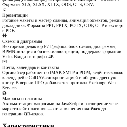
Форматы XLS, XLSX, XLTX, ODS, OTS, CSV.
Презентации
Готовые макеты и мастер-слайды, анимация объектов, режим
докладчика. Форматы PPT, PPTX, POTX, ODP, OTP и экспорт
в PDF.
Схемы и диаграммы
Векторный редактор Р7-Графика: блок-схемы, диаграммы,
BPMN-нотация и бизнес-иллюстрации, поддержка форматов
Visio. Входит в тарифы 4Р.
Почта, календарь и контакты
Органайзер работает по IMAP, SMTP и POP3, ведёт несколько
календарей с CalDAV-синхронизацией и общую адресную
книгу. В версии ПРО добавляется протокол Exchange Web
Services.
Макросы и плагины
Автоматизация макросами на JavaScript и расширение через
маркетплейс плагинов — от заполнения платёжек до
генерации QR-кодов.
Характеристики