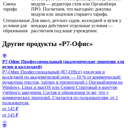
Смена
модуля — редактора схем или Органайзера
тарифа
ПРО. Посчитаем, что выгоднее: докупка
модуля или лицензия старшего тарифа.
Специальные
Для школ, детских садов, колледжей и вузов у
условия для
вендора действуют отдельные условия —
образования
рассчитаем под ваше учреждение.
Другие продукты «Р7-Офис»
Р7-Офис Профессиональный (академические лицензии для
вузов и колледжей)
Р7-Офис Профессиональный (R7-Office) для вузов и
колледжей по академической цене — 10 % от коммерческой:
редакторы текстов, таблиц и презентаций с Органайзером на
Windows, Linux и macOS или Сервер Стартовый в контуре
учебного заведения. Состав и обновления те же, что у
коммерческих лицензий. Считается по пользователям, от 1
пользователя.
от 145 ₽
от 145 ₽
→