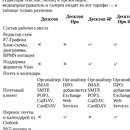
медиапроигрыватель и галерея входят во все тарифы — в
таблице только различия.
Десктоп
Дескт
Десктоп
Десктоп 4Р
Про
Про 4
Состав рабочего места
Редактор схем
Р7-Графика
Блок-схемы,
диаграммы,
BPMN-нотация
Поддержка
форматов Visio
Почта и календарь
Органайзер:
Органайзер
Органайзер:
Органай
IMAP,
ПРО:
IMAP,
ПРО:
Почтовый
SMTP,
добавляется
SMTP,
добавля
клиент
POP3,
Exchange
POP3,
Exchang
CalDAV,
Web
CalDAV,
Web
CardDAV
Services
CardDAV
Services
Перенос почты
и календарей из
Outlook
PST-архивы и