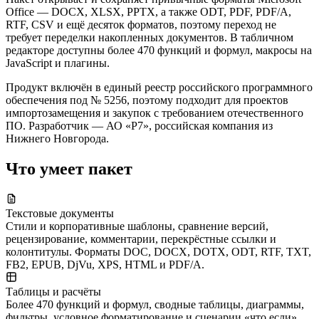
Office — DOCX, XLSX, PPTX, а также ODT, PDF, PDF/A,
RTF, CSV и ещё десяток форматов, поэтому переход не
требует переделки накопленных документов. В табличном
редакторе доступны более 470 функций и формул, макросы на
JavaScript и плагины.
Продукт включён в единый реестр российского программного
обеспечения под № 5256, поэтому подходит для проектов
импортозамещения и закупок с требованием отечественного
ПО. Разработчик — АО «Р7», российская компания из
Нижнего Новгорода.
Что умеет пакет
Текстовые документы
Стили и корпоративные шаблоны, сравнение версий,
рецензирование, комментарии, перекрёстные ссылки и
колонтитулы. Форматы DOC, DOCX, DOTX, ODT, RTF, TXT,
FB2, EPUB, DjVu, XPS, HTML и PDF/A.
Таблицы и расчёты
Более 470 функций и формул, сводные таблицы, диаграммы,
фильтры, условное форматирование и сценарии «что если».