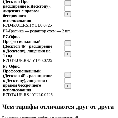
(Десктоп Про -
−
расширение к Десктопу),
лицензия с правом
+
бессрочного
использования
R7D4P.UE.RS.1YUL0.0725
Р7-Графика — редактор схем
— 2 шт.
Р7-Офис.
Профессиональный
−
(Десктоп 4Р - расширение
к Десктопу), лицензия на
+
1 год
R7DT4.UE.RS.1Y1Y0.0725
Р7-Офис.
Профессиональный
−
(Десктоп 4Р - расширение
к Десктопу), лицензия с
правом бессрочного
+
использования
R7DT4.UE.RS.1YUL0.0725
Чем тарифы отличаются друг от друга
Редакторы текстов, таблиц и презентаций,