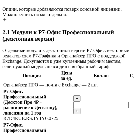
Опции, которые добавляются поверх основной лицензии.
Можно купить позже отдельно.
2.1
Модули к Р7-Офис Профессиональный
(десктопная версия)
Отдельные модули к десктопной версии Р7-Офис: векторный
редактор схем Р7-Графика и Органайзер ПРО с поддержкой
Exchange. Докупаются к уже купленным рабочим местам,
если нужный модуль не входил в выбранный тариф.
Цена
Позиция
Кол-во
С
за ед.
Органайзер ПРО — почта с Exchange
— 2 шт.
Р7-Офис.
Профессиональный
−
(Десктоп Про 4Р -
расширение к Десктопу),
+
лицензия на 1 год
R7D4P.UE.RS.1Y1Y0.0725
Р7-Офис.
Профессиональный