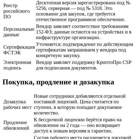
Десктопная версия зарегистрирована под №
Реестр
5256, серверная — под № 5318. Это
российского
основание для закупок, где требуется
ПО
отечественное программное обеспечение.
Вендор заявляет соответствие требованиям
Персональные
152-ФЗ; данные остаются на устройствах и в
данные
инфраструктуре организации.
Уточняется: подтверждение по действующим
Сертификация
сертификатам запрашиваем у вендора под
ФСТЭК
конкретную закупку.
Электронная
Вендор заявляет поддержку КриптоПро CSP
подпись
для подписания документов.
Покупка, продление и дозакупка
Новые сотрудники добавляются отдельной
Дозакупка
поставкой лицензий. Цена считается по
рабочих мест
ступени, в которую попадает докупаемое
количество.
К бессрочной лицензии берётся право на
Продление
обновление на 2 года — оно возвращает
обновлений
доступ к новым версиям и гарантии.
Состав рабочего места расширяется докупкой