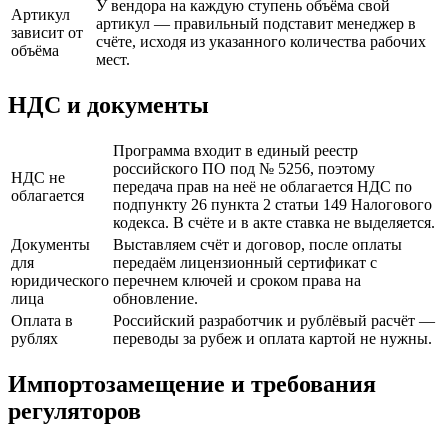
У вендора на каждую ступень объёма свой
Артикул
артикул — правильный подставит менеджер в
зависит от
счёте, исходя из указанного количества рабочих
объёма
мест.
НДС и документы
Программа входит в единый реестр
российского ПО под № 5256, поэтому
НДС не
передача прав на неё не облагается НДС по
облагается
подпункту 26 пункта 2 статьи 149 Налогового
кодекса. В счёте и в акте ставка не выделяется.
Документы
Выставляем счёт и договор, после оплаты
для
передаём лицензионный сертификат с
юридического
перечнем ключей и сроком права на
лица
обновление.
Оплата в
Российский разработчик и рублёвый расчёт —
рублях
переводы за рубеж и оплата картой не нужны.
Импортозамещение и требования
регуляторов