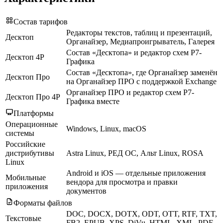
Состав тарифов
Редакторы текстов, таблиц и презентаций,
Десктоп
Органайзер, Медиапроигрыватель, Галерея
Состав «Десктопа» и редактор схем Р7-
Десктоп 4Р
Графика
Состав «Десктопа», где Органайзер заменён
Десктоп Про
на Органайзер ПРО с поддержкой Exchange
Органайзер ПРО и редактор схем Р7-
Десктоп Про 4Р
Графика вместе
Платформы
Операционные
Windows, Linux, macOS
системы
Российские
дистрибутивы
Astra Linux, РЕД ОС, Альт Linux, ROSA
Linux
Android и iOS — отдельные приложения
Мобильные
вендора для просмотра и правки
приложения
документов
Форматы файлов
DOC, DOCX, DOTX, ODT, OTT, RTF, TXT,
Текстовые
FB2, EPUB, XPS, DjVu, HTML, XML, PDF,