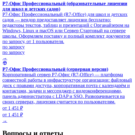
Р7-Офис Профессиональный (образовательные лицензии
для школ и детских садов)
Р7-Офис Профессиональный (R7-Office) для школ и детских
садов — вендор предоставляет лицензии бесплатно:
редакторы текстов, таблиц и презентаций с Органайзером на
Windows, Linux и macOS или Сервер Стартовый на сервере
школы. Оформляем поставку и полный комплект документов
по запросу, от 1 пользователя.
по запросу
по запросу
→
Р7-Офис Профессиональный (серверная версия)
Корпоративный сервер Р7-Офис (R7-Office) — платформа
совместной работы в инфраструктуре организации: файловый
диск с правами доступа, корпоративная почта с календарём и
контактами, задачи и мессенджер с видеоконференциями,
панель администратора с LDAP и SSO. Разворачивается на
своих серверах, лицензия считается по пользователям.
от 1 451 ₽
от 1 451 ₽
→
Вопросы и ответы