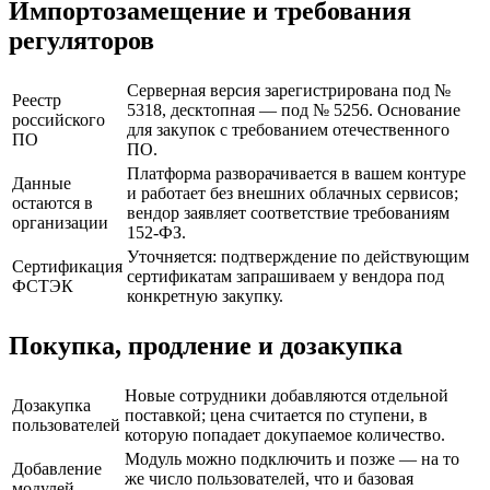
Импортозамещение и требования
регуляторов
Серверная версия зарегистрирована под №
Реестр
5318, десктопная — под № 5256. Основание
российского
для закупок с требованием отечественного
ПО
ПО.
Платформа разворачивается в вашем контуре
Данные
и работает без внешних облачных сервисов;
остаются в
вендор заявляет соответствие требованиям
организации
152-ФЗ.
Уточняется: подтверждение по действующим
Сертификация
сертификатам запрашиваем у вендора под
ФСТЭК
конкретную закупку.
Покупка, продление и дозакупка
Новые сотрудники добавляются отдельной
Дозакупка
поставкой; цена считается по ступени, в
пользователей
которую попадает докупаемое количество.
Модуль можно подключить и позже — на то
Добавление
же число пользователей, что и базовая
модулей