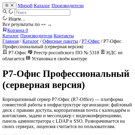
Migsoft
Каталог
Производители
Ищем…
Все результаты по «
» →
Корзина
0
Каталог
Производители
Контакты
Главная
/
Каталог
/
Офисные пакеты
/
Р7-Офис
/
Р7-Офис
Профессиональный (серверная версия)
Р7-Офис
Реестр российского ПО № 5318
НДС не
облагается
Установка в своём контуре
Р7-Офис Профессиональный
(серверная версия)
Корпоративный сервер Р7-Офис (R7-Office) — платформа
совместной работы в инфраструктуре организации: файловый
диск с правами доступа, корпоративная почта с календарём и
контактами, задачи и мессенджер с видеоконференциями,
панель администратора с LDAP и SSO. Разворачивается на
своих серверах, лицензия считается по пользователям.