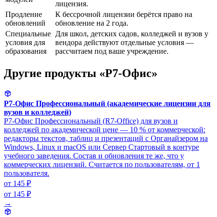
лицензия.
Продление
К бессрочной лицензии берётся право на
обновлений
обновление на 2 года.
Специальные
Для школ, детских садов, колледжей и вузов у
условия для
вендора действуют отдельные условия —
образования
рассчитаем под ваше учреждение.
Другие продукты «Р7-Офис»
Р7-Офис Профессиональный (академические лицензии для
вузов и колледжей)
Р7-Офис Профессиональный (R7-Office) для вузов и
колледжей по академической цене — 10 % от коммерческой:
редакторы текстов, таблиц и презентаций с Органайзером на
Windows, Linux и macOS или Сервер Стартовый в контуре
учебного заведения. Состав и обновления те же, что у
коммерческих лицензий. Считается по пользователям, от 1
пользователя.
от 145 ₽
от 145 ₽
→