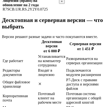
лицензия (право) на
+
обновление на 2 года
R7SCB.UR.RS.2Y2Y0.0725
Десктопная и серверная версии — что
выбрать
Версии решают разные задачи и часто покупаются вместе.
Десктопная
Серверная версия
версия
от 1 451 ₽
от 6 000 ₽
Устанавливается
Разворачивается на
Где работает
на компьютер
серверах организации
сотрудника
Редакторы
Входят в
Подключаются
документов
лицензию
модулем расширения
Р7-Диск с правами
Общее файловое
доступа и версиями
хранилище
файлов
Почтовый
Почтовая система
Корпоративная
клиент на
организации с общей
почта
рабочем месте
адресной книгой