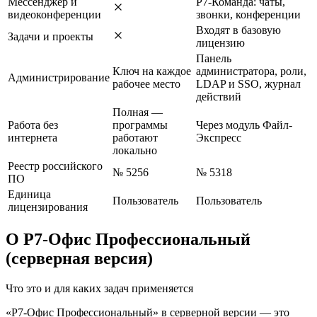
Мессенджер и
Р7-Команда: чаты,
видеоконференции
звонки, конференции
Входят в базовую
Задачи и проекты
лицензию
Панель
Ключ на каждое
администратора, роли,
Администрирование
рабочее место
LDAP и SSO, журнал
действий
Полная —
Работа без
программы
Через модуль Файл-
интернета
работают
Экспресс
локально
Реестр российского
№ 5256
№ 5318
ПО
Единица
Пользователь
Пользователь
лицензирования
О Р7-Офис Профессиональный
(серверная версия)
Что это и для каких задач применяется
«Р7-Офис Профессиональный» в серверной версии — это