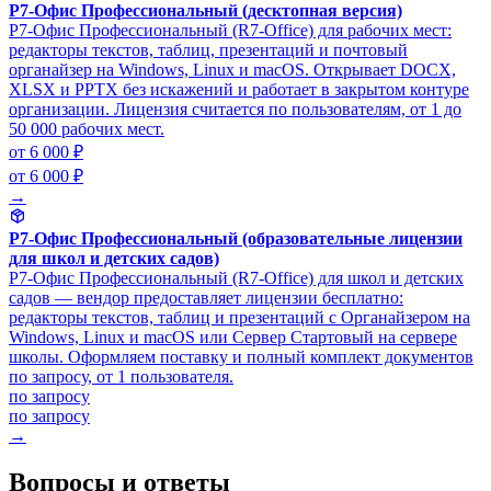
Р7-Офис Профессиональный (десктопная версия)
Р7-Офис Профессиональный (R7-Office) для рабочих мест:
редакторы текстов, таблиц, презентаций и почтовый
органайзер на Windows, Linux и macOS. Открывает DOCX,
XLSX и PPTX без искажений и работает в закрытом контуре
организации. Лицензия считается по пользователям, от 1 до
50 000 рабочих мест.
от 6 000 ₽
от 6 000 ₽
→
Р7-Офис Профессиональный (образовательные лицензии
для школ и детских садов)
Р7-Офис Профессиональный (R7-Office) для школ и детских
садов — вендор предоставляет лицензии бесплатно:
редакторы текстов, таблиц и презентаций с Органайзером на
Windows, Linux и macOS или Сервер Стартовый на сервере
школы. Оформляем поставку и полный комплект документов
по запросу, от 1 пользователя.
по запросу
по запросу
→
Вопросы и ответы