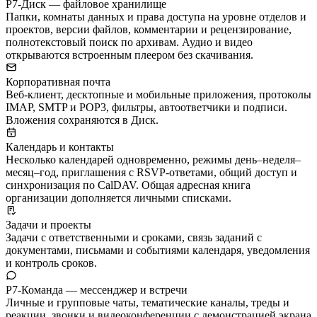
Р7-Диск — файловое хранилище
Папки, комнаты данных и права доступа на уровне отделов и
проектов, версии файлов, комментарии и рецензирование,
полнотекстовый поиск по архивам. Аудио и видео
открываются встроенным плеером без скачивания.
Корпоративная почта
Веб-клиент, десктопные и мобильные приложения, протоколы
IMAP, SMTP и POP3, фильтры, автоответчики и подписи.
Вложения сохраняются в Диск.
Календарь и контакты
Несколько календарей одновременно, режимы день–неделя–
месяц–год, приглашения с RSVP-ответами, общий доступ и
синхронизация по CalDAV. Общая адресная книга
организации дополняется личными списками.
Задачи и проекты
Задачи с ответственными и сроками, связь заданий с
документами, письмами и событиями календаря, уведомления
и контроль сроков.
Р7-Команда — мессенджер и встречи
Личные и групповые чаты, тематические каналы, треды и
реакции, звонки и видеоконференции с демонстрацией экрана