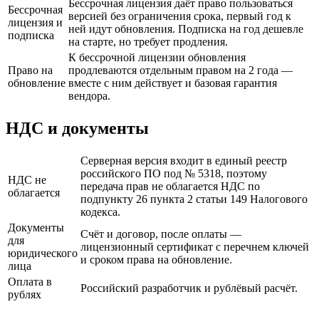
Бессрочная лицензия даёт право пользоваться
Бессрочная
версией без ограничения срока, первый год к
лицензия и
ней идут обновления. Подписка на год дешевле
подписка
на старте, но требует продления.
К бессрочной лицензии обновления
Право на
продлеваются отдельным правом на 2 года —
обновление
вместе с ним действует и базовая гарантия
вендора.
НДС и документы
Серверная версия входит в единый реестр
российского ПО под № 5318, поэтому
НДС не
передача прав не облагается НДС по
облагается
подпункту 26 пункта 2 статьи 149 Налогового
кодекса.
Документы
Счёт и договор, после оплаты —
для
лицензионный сертификат с перечнем ключей
юридического
и сроком права на обновление.
лица
Оплата в
Российский разработчик и рублёвый расчёт.
рублях