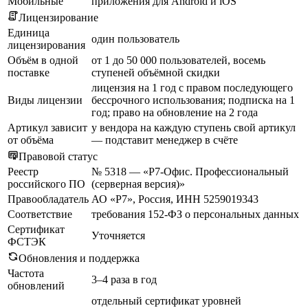
Мобильные
приложения для Android и iOS
Лицензирование
Единица
один пользователь
лицензирования
Объём в одной
от 1 до 50 000 пользователей, восемь
поставке
ступеней объёмной скидки
лицензия на 1 год с правом последующего
Виды лицензии
бессрочного использования; подписка на 1
год; право на обновление на 2 года
Артикул зависит
у вендора на каждую ступень свой артикул
от объёма
— подставит менеджер в счёте
Правовой статус
Реестр
№ 5318 — «Р7-Офис. Профессиональный
российского ПО
(серверная версия)»
Правообладатель
АО «Р7», Россия, ИНН 5259019343
Соответствие
требования 152-ФЗ о персональных данных
Сертификат
Уточняется
ФСТЭК
Обновления и поддержка
Частота
3–4 раза в год
обновлений
отдельный сертификат уровней