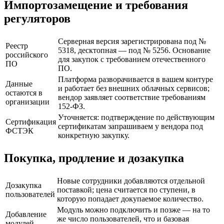
Импортозамещение и требования
регуляторов
Серверная версия зарегистрирована под №
Реестр
5318, десктопная — под № 5256. Основание
российского
для закупок с требованием отечественного
ПО
ПО.
Платформа разворачивается в вашем контуре
Данные
и работает без внешних облачных сервисов;
остаются в
вендор заявляет соответствие требованиям
организации
152-ФЗ.
Уточняется: подтверждение по действующим
Сертификация
сертификатам запрашиваем у вендора под
ФСТЭК
конкретную закупку.
Покупка, продление и дозакупка
Новые сотрудники добавляются отдельной
Дозакупка
поставкой; цена считается по ступени, в
пользователей
которую попадает докупаемое количество.
Модуль можно подключить и позже — на то
Добавление
же число пользователей, что и базовая
модулей