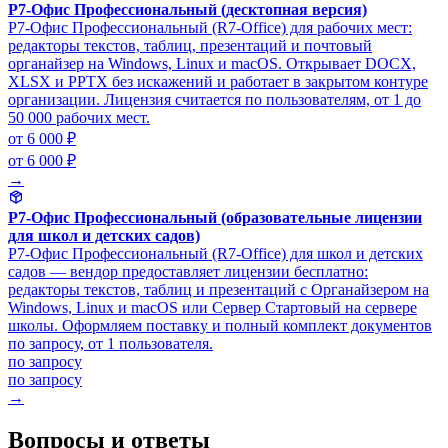
Р7-Офис Профессиональный (десктопная версия)
Р7-Офис Профессиональный (R7-Office) для рабочих мест:
редакторы текстов, таблиц, презентаций и почтовый
органайзер на Windows, Linux и macOS. Открывает DOCX,
XLSX и PPTX без искажений и работает в закрытом контуре
организации. Лицензия считается по пользователям, от 1 до
50 000 рабочих мест.
от 6 000 ₽
от 6 000 ₽
→
Р7-Офис Профессиональный (образовательные лицензии
для школ и детских садов)
Р7-Офис Профессиональный (R7-Office) для школ и детских
садов — вендор предоставляет лицензии бесплатно:
редакторы текстов, таблиц и презентаций с Органайзером на
Windows, Linux и macOS или Сервер Стартовый на сервере
школы. Оформляем поставку и полный комплект документов
по запросу, от 1 пользователя.
по запросу
по запросу
→
Вопросы и ответы