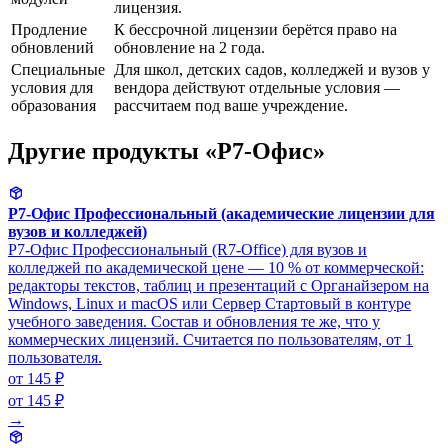
лицензия.
Продление
К бессрочной лицензии берётся право на
обновлений
обновление на 2 года.
Специальные
Для школ, детских садов, колледжей и вузов у
условия для
вендора действуют отдельные условия —
образования
рассчитаем под ваше учреждение.
Другие продукты «Р7-Офис»
Р7-Офис Профессиональный (академические лицензии для
вузов и колледжей)
Р7-Офис Профессиональный (R7-Office) для вузов и
колледжей по академической цене — 10 % от коммерческой:
редакторы текстов, таблиц и презентаций с Органайзером на
Windows, Linux и macOS или Сервер Стартовый в контуре
учебного заведения. Состав и обновления те же, что у
коммерческих лицензий. Считается по пользователям, от 1
пользователя.
от 145 ₽
от 145 ₽
→