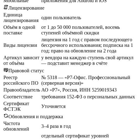
Мобильные
приложения для Android и iOS
Лицензирование
Единица
один пользователь
лицензирования
Объём в одной
от 1 до 50 000 пользователей, восемь
поставке
ступеней объёмной скидки
лицензия на 1 год с правом последующего
Виды лицензии
бессрочного использования; подписка на 1
год; право на обновление на 2 года
Артикул зависит
у вендора на каждую ступень свой артикул
от объёма
— подставит менеджер в счёте
Правовой статус
Реестр
№ 5318 — «Р7-Офис. Профессиональный
российского ПО
(серверная версия)»
Правообладатель
АО «Р7», Россия, ИНН 5259019343
Соответствие
требования 152-ФЗ о персональных данных
Сертификат
Уточняется
ФСТЭК
Обновления и поддержка
Частота
3–4 раза в год
обновлений
отдельный сертификат уровней