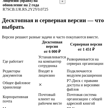
лицензия (право) на
+
обновление на 2 года
R7SCB.UR.RS.2Y2Y0.0725
Десктопная и серверная версии — что
выбрать
Версии решают разные задачи и часто покупаются вместе.
Десктопная
Серверная версия
версия
от 1 451 ₽
от 6 000 ₽
Устанавливается
Разворачивается на
Где работает
на компьютер
серверах организации
сотрудника
Редакторы
Входят в
Подключаются
документов
лицензию
модулем расширения
Р7-Диск с правами
Общее файловое
доступа и версиями
хранилище
файлов
Почтовый
Почтовая система
Корпоративная
клиент на
организации с общей
почта
рабочем месте
адресной книгой