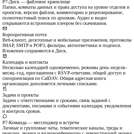
Р7-Диск — файловое хранилище
Папки, комнаты данных и права доступа на уровне отделов и
проектов, версии файлов, комментарии и рецензирование,
полнотекстовый поиск по архивам. Аудио и видео
открываются встроенным плеером без скачивания.
Корпоративная почта
Веб-клиент, десктопные и мобильные приложения, протоколы
IMAP, SMTP и POP3, фильтры, автоответчики и подписи.
Вложения сохраняются в Диск.
Календарь и контакты
Несколько календарей одновременно, режимы день–неделя–
месяц–год, приглашения с RSVP-ответами, общий доступ и
синхронизация по CalDAV. Общая адресная книга
организации дополняется личными списками.
Задачи и проекты
Задачи с ответственными и сроками, связь заданий с
документами, письмами и событиями календаря, уведомления
и контроль сроков.
Р7-Команда — мессенджер и встречи
Личные и групповые чаты, тематические каналы, треды и
реакции, звонки и видеоконференции с демонстрацией экрана