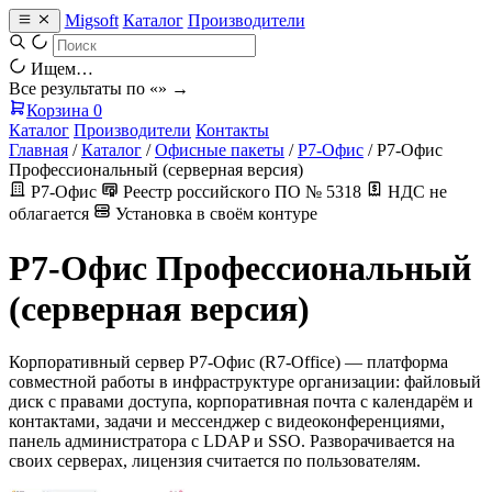
Migsoft
Каталог
Производители
Ищем…
Все результаты по «
» →
Корзина
0
Каталог
Производители
Контакты
Главная
/
Каталог
/
Офисные пакеты
/
Р7-Офис
/
Р7-Офис
Профессиональный (серверная версия)
Р7-Офис
Реестр российского ПО № 5318
НДС не
облагается
Установка в своём контуре
Р7-Офис Профессиональный
(серверная версия)
Корпоративный сервер Р7-Офис (R7-Office) — платформа
совместной работы в инфраструктуре организации: файловый
диск с правами доступа, корпоративная почта с календарём и
контактами, задачи и мессенджер с видеоконференциями,
панель администратора с LDAP и SSO. Разворачивается на
своих серверах, лицензия считается по пользователям.