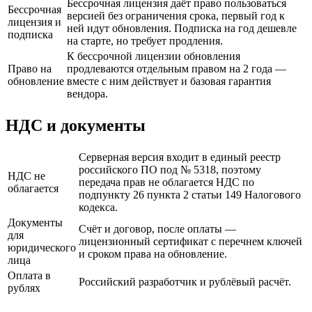
Бессрочная лицензия даёт право пользоваться
Бессрочная
версией без ограничения срока, первый год к
лицензия и
ней идут обновления. Подписка на год дешевле
подписка
на старте, но требует продления.
К бессрочной лицензии обновления
Право на
продлеваются отдельным правом на 2 года —
обновление
вместе с ним действует и базовая гарантия
вендора.
НДС и документы
Серверная версия входит в единый реестр
российского ПО под № 5318, поэтому
НДС не
передача прав не облагается НДС по
облагается
подпункту 26 пункта 2 статьи 149 Налогового
кодекса.
Документы
Счёт и договор, после оплаты —
для
лицензионный сертификат с перечнем ключей
юридического
и сроком права на обновление.
лица
Оплата в
Российский разработчик и рублёвый расчёт.
рублях