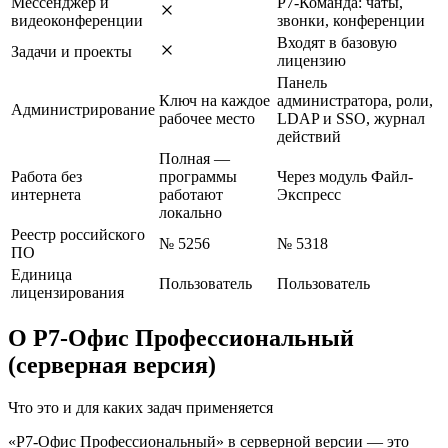
Мессенджер и
Р7-Команда: чаты,
видеоконференции
звонки, конференции
Входят в базовую
Задачи и проекты
лицензию
Панель
Ключ на каждое
администратора, роли,
Администрирование
рабочее место
LDAP и SSO, журнал
действий
Полная —
Работа без
программы
Через модуль Файл-
интернета
работают
Экспресс
локально
Реестр российского
№ 5256
№ 5318
ПО
Единица
Пользователь
Пользователь
лицензирования
О Р7-Офис Профессиональный
(серверная версия)
Что это и для каких задач применяется
«Р7-Офис Профессиональный» в серверной версии — это