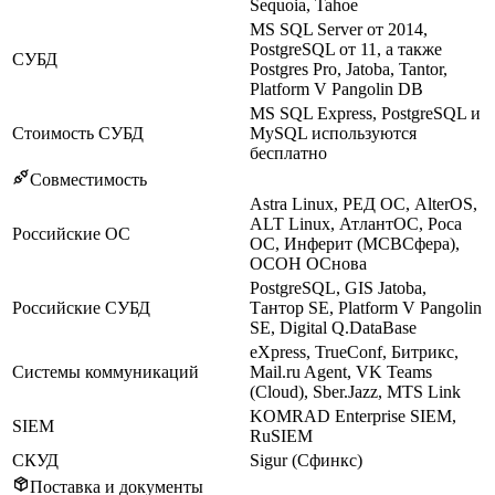
Sequoia, Tahoe
MS SQL Server от 2014,
PostgreSQL от 11, а также
СУБД
Postgres Pro, Jatoba, Tantor,
Platform V Pangolin DB
MS SQL Express, PostgreSQL и
Стоимость СУБД
MySQL используются
бесплатно
Совместимость
Astra Linux, РЕД ОС, AlterOS,
ALT Linux, АтлантОС, Роса
Российские ОС
ОС, Инферит (МСВСфера),
ОСОН ОСнова
PostgreSQL, GIS Jatoba,
Российские СУБД
Тантор SE, Platform V Pangolin
SE, Digital Q.DataBase
eXpress, TrueConf, Битрикс,
Системы коммуникаций
Mail.ru Agent, VK Teams
(Cloud), Sber.Jazz, MTS Link
KOMRAD Enterprise SIEM,
SIEM
RuSIEM
СКУД
Sigur (Сфинкс)
Поставка и документы