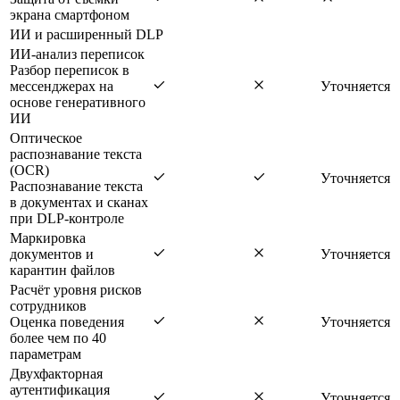
экрана смартфоном
ИИ и расширенный DLP
ИИ-анализ переписок
Разбор переписок в
мессенджерах на
Уточняется
основе генеративного
ИИ
Оптическое
распознавание текста
(OCR)
Уточняется
Распознавание текста
в документах и сканах
при DLP-контроле
Маркировка
документов и
Уточняется
карантин файлов
Расчёт уровня рисков
сотрудников
Оценка поведения
Уточняется
более чем по 40
параметрам
Двухфакторная
аутентификация
Уточняется