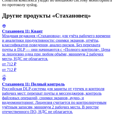
События комплекса уходят во внешнюю систему мониторинга
по протоколу syslog.
Другие продукты «Стахановец»
Стахановец 11: Квант
Младшая редакция «Стахановца» для учёта рабочего времени
и аналитики продуктивности: снимки экранов, отчёты,
классификатор поведения, анализ рисков. Без перехвата
почты и DLP — они начинаются с «Полного контроля». Цена
за лицензию одна при любом объёме, минимум 2 рабочих
места, НДС не облагается.
от 712 ₽
от 712 ₽
→
Стахановец 11: Полный контроль
Российская DLP-система для защиты от утечек и контроля
рабочих мест: перехват почты и мессенджеров, контроль
файловых операций, снимки экранов, аудио- и
видеомониторинг. Лицензия считается по контролируемым
учётным записям, минимум 2 рабочих места. В реестре
отечественного ПО, НДС не облагается.