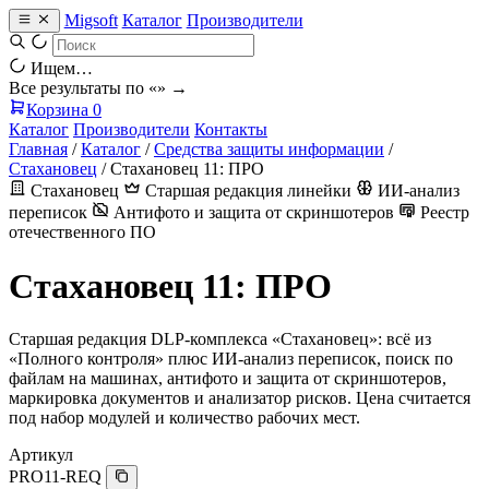
Migsoft
Каталог
Производители
Ищем…
Все результаты по «
» →
Корзина
0
Каталог
Производители
Контакты
Главная
/
Каталог
/
Средства защиты информации
/
Стахановец
/
Стахановец 11: ПРО
Стахановец
Старшая редакция линейки
ИИ-анализ
переписок
Антифото и защита от скриншотеров
Реестр
отечественного ПО
Стахановец 11: ПРО
Старшая редакция DLP-комплекса «Стахановец»: всё из
«Полного контроля» плюс ИИ-анализ переписок, поиск по
файлам на машинах, антифото и защита от скриншотеров,
маркировка документов и анализатор рисков. Цена считается
под набор модулей и количество рабочих мест.
Артикул
PRO11-REQ