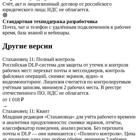
Счёт, акт и лицензионный договор от российского
юридического лица; НДС не облагается.
Стандартная техподдержка разработчика
Почта, чат и телефон с удалённым подключением в рабочее
время, база знаний и вебинары.
Другие версии
Стахановец 11: Полный контроль
Российская DLP-система для защиты от утечек и контроля
рабочих мест: перехват почты и мессенджеров, контроль
файловых операций, снимки экранов, аудио- и
видеомониторинг. Лицензия считается по контролируемым
учётным записям, минимум 2 рабочих места. В реестре
отечественного ПО, НДС не облагается.
от 1 018 ₽
→
Стахановец 11: Квант
Младшая редакция «Стахановца» для учёта рабочего времени
и аналитики продуктивности: снимки экранов, отчёты,
классификатор поведения, анализ рисков. Без перехвата
почты и DLP — они начинаются с «Полного контроля». Цена
за лицензию одна при любом объёме, минимум 2 рабочих