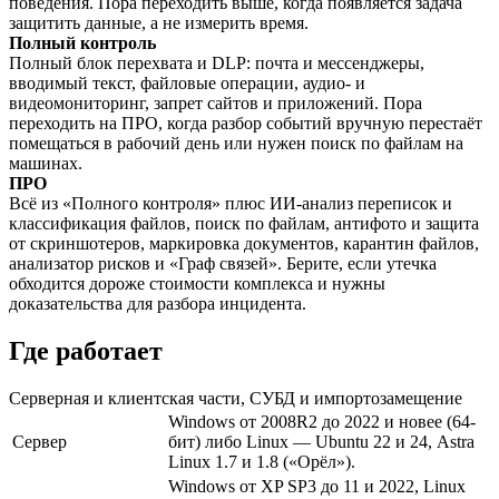
поведения. Пора переходить выше, когда появляется задача
защитить данные, а не измерить время.
Полный контроль
Полный блок перехвата и DLP: почта и мессенджеры,
вводимый текст, файловые операции, аудио- и
видеомониторинг, запрет сайтов и приложений. Пора
переходить на ПРО, когда разбор событий вручную перестаёт
помещаться в рабочий день или нужен поиск по файлам на
машинах.
ПРО
Всё из «Полного контроля» плюс ИИ-анализ переписок и
классификация файлов, поиск по файлам, антифото и защита
от скриншотеров, маркировка документов, карантин файлов,
анализатор рисков и «Граф связей». Берите, если утечка
обходится дороже стоимости комплекса и нужны
доказательства для разбора инцидента.
Где работает
Серверная и клиентская части, СУБД и импортозамещение
Windows от 2008R2 до 2022 и новее (64-
Сервер
бит) либо Linux — Ubuntu 22 и 24, Astra
Linux 1.7 и 1.8 («Орёл»).
Windows от XP SP3 до 11 и 2022, Linux