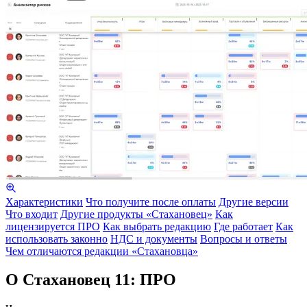
Характеристики
Что получите после оплаты
Другие версии
Что входит
Другие продукты «Стахановец»
Как
лицензируется ПРО
Как выбрать редакцию
Где работает
Как
использовать законно
НДС и документы
Вопросы и ответы
Чем отличаются редакции «Стахановца»
О Стахановец 11: ПРО