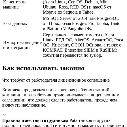
Клиентские
(Astra Linux, CentOS, Debian, Mint,
машины
Ubuntu, Rosa, RED OS) и macOS от
Mojave до Sequoia и Tahoe.
MS SQL Server от 2014 или PostgreSQL
База данных
от 11, включая Postgres Pro, Jatoba, Tantor
и Platform V Pangolin DB.
Сертификаты совместимости с Astra
Linux, РЕД ОС, AlterOS, АтлантОС, Роса
Импортозамещение
ОС, Инферит, ОСОН ОСнова, а также с
и интеграции
KOMRAD Enterprise SIEM и RuSIEM;
события передаются по syslog.
Как использовать законно
Что требует от работодателя лицензионное соглашение
Комплекс предназначен для контроля рабочих станций
компании, и разработчик прямо описывает в лицензионном
соглашении, что должен сделать работодатель, прежде чем
включать наблюдение.
Правила известны сотрудникам
Работников и других
пользователей локальной сети нужно ознакомить с правилами