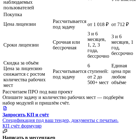
наблюдаемых
пользователей
Покупка
Рассчитывается
Цена лицензии
от 1 018 ₽
от 712 ₽
под задачу
3 и 6
3 и 6
месяцев,
Срочная или
месяцев, 1
Сроки лицензии
1, 2, 3
бессрочная
год,
года,
бессрочно
бессрочно
Скидка за объём
6
Единая
Цена за лицензию
Рассчитывается
ступеней:
цена при
снижается с ростом
под задачу
от 2 до
любом
количества рабочих
500+ мест
объёме
мест
Рассчитаем ПРО под ваш проект
Опишите задачу и количество рабочих мест — подберём
набор модулей и пришлём счёт.
Запросить КП и счёт
Спецификация под ваш тендер, документы с печатью.
КП
счёт
формуляр
Написать в мессенджер