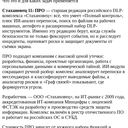
Что это и для каких задач применяется
Стахановец 11: ПРО
— старшая редакция российского DLP-
комплекса «Стахановец»: всё, что умеет «Полный контроль»,
плюс ИИ-анализ переписок, поиск по файлам на рабочих
машинах, антифото и расширенный набор DLP-
инструментов. Именно эту редакцию берут, когда служба
безопасности не только фиксирует события, но и расследует
инциденты, оценивает риски и защищает документы от
съёмки экрана.
ПРО подходит компаниям с высокой ценой утечки:
разработка, финансы, проектные организации, работа с
персональными данными и коммерческой тайной. ИИ-модули
сокращают ручной разбор: комплекс анализирует переписки в
мессенджерах и классифицирует выводимые файлы, а
анализатор рисков и «Граф связей» показывают, где
формируется угроза.
Разработчик — ООО «Стахановец», на ИТ-рынке с 2009 года,
аккредитованная ИТ-компания Минцифры с лицензией
ФСТЭК на разработку и производство средств защиты
информации. Комплекс включён в реестр отечественного ПО
и работает на российских ОС и СУБД.
Стоимость ПРО зависит от нужного набора функций и