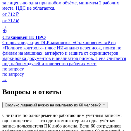
за лицензию одна при любом объёме, минимум 2 рабочих
места, НДС не облагается.
от 712 ₽
от 712 ₽
→
Стахановец 11: ПРО
Старшая редакция DLP-комплекса «Стахановец»: всё из
«Полного контроля» плюс ИИ-анализ переписок, поиск по
файлам на машинах, антифото и защита от скриншотеров,
маркировка документов и анализатор рисков. Цена считается
под набор модулей и количество рабочих мест.
по запросу
по запросу
→
Вопросы и ответы
Сколько лицензий нужно на компанию из 60 человек?
Считайте по одновременно работающим учётным записям:
одна лицензия — это один компьютер или одна учётная
запись пользователя ПК либо домена. Если 60 сотрудников