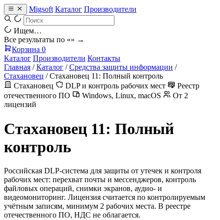
Migsoft
Каталог
Производители
Ищем…
Все результаты по «
» →
Корзина
0
Каталог
Производители
Контакты
Главная
/
Каталог
/
Средства защиты информации
/
Стахановец
/
Стахановец 11: Полный контроль
Стахановец
DLP и контроль рабочих мест
Реестр
отечественного ПО
Windows, Linux, macOS
От 2
лицензий
Стахановец 11: Полный
контроль
Российская DLP-система для защиты от утечек и контроля
рабочих мест: перехват почты и мессенджеров, контроль
файловых операций, снимки экранов, аудио- и
видеомониторинг. Лицензия считается по контролируемым
учётным записям, минимум 2 рабочих места. В реестре
отечественного ПО, НДС не облагается.