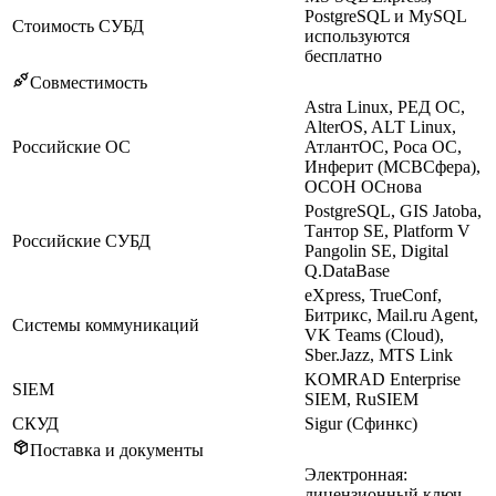
PostgreSQL и MySQL
Стоимость СУБД
используются
бесплатно
Совместимость
Astra Linux, РЕД ОС,
AlterOS, ALT Linux,
Российские ОС
АтлантОС, Роса ОС,
Инферит (МСВСфера),
ОСОН ОСнова
PostgreSQL, GIS Jatoba,
Тантор SE, Platform V
Российские СУБД
Pangolin SE, Digital
Q.DataBase
eXpress, TrueConf,
Битрикс, Mail.ru Agent,
Системы коммуникаций
VK Teams (Cloud),
Sber.Jazz, MTS Link
KOMRAD Enterprise
SIEM
SIEM, RuSIEM
СКУД
Sigur (Сфинкс)
Поставка и документы
Электронная:
лицензионный ключ