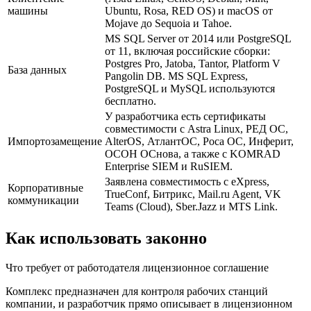
машины
Ubuntu, Rosa, RED OS) и macOS от
Mojave до Sequoia и Tahoe.
MS SQL Server от 2014 или PostgreSQL
от 11, включая российские сборки:
Postgres Pro, Jatoba, Tantor, Platform V
База данных
Pangolin DB. MS SQL Express,
PostgreSQL и MySQL используются
бесплатно.
У разработчика есть сертификаты
совместимости с Astra Linux, РЕД ОС,
Импортозамещение
AlterOS, АтлантОС, Роса ОС, Инферит,
ОСОН ОСнова, а также с KOMRAD
Enterprise SIEM и RuSIEM.
Заявлена совместимость с eXpress,
Корпоративные
TrueConf, Битрикс, Mail.ru Agent, VK
коммуникации
Teams (Cloud), Sber.Jazz и MTS Link.
Как использовать законно
Что требует от работодателя лицензионное соглашение
Комплекс предназначен для контроля рабочих станций
компании, и разработчик прямо описывает в лицензионном