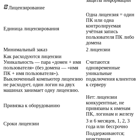
защиты информации
Лицензирование
Одна лицензия = один
ПК или одна
контролируемая
Единица лицензирования
учётная запись
пользователя ПК либо
домена
Минимальный заказ
2 лицензии
Как расходуются лицензии
Уникальность — пара «домен + имя
Считаются
пользователя» (без домена — «имя
одновременные
ПК + имя пользователя»).
уникальные
Выключенный компьютер лицензию
подключения клиентов
не расходует, один логин на двух
к серверу
машинах занимает одну лицензию.
Нет: лицензии
конкурентные, не
Привязка к оборудованию
привязаны к именам
ПК, логинам и железу
3 и 6 месяцев, 1, 2, 3
Сроки лицензии
года или бессрочно
Поддерживаются;
неактивная