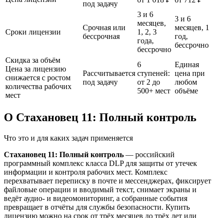
под задачу
3 и 6
3 и 6
месяцев,
Срочная или
месяцев, 1
Сроки лицензии
1, 2, 3
бессрочная
год,
года,
бессрочно
бессрочно
Скидка за объём
6
Единая
Цена за лицензию
Рассчитывается
ступеней:
цена при
снижается с ростом
под задачу
от 2 до
любом
количества рабочих
500+ мест
объёме
мест
О Стахановец 11: Полный контроль
Что это и для каких задач применяется
Стахановец 11: Полный контроль
— российский
программный комплекс класса DLP для защиты от утечек
информации и контроля рабочих мест. Комплекс
перехватывает переписку в почте и мессенджерах, фиксирует
файловые операции и вводимый текст, снимает экраны и
ведёт аудио- и видеомониторинг, а собранные события
превращает в отчёты для службы безопасности. Купить
лицензию можно на срок от трёх месяцев до трёх лет или