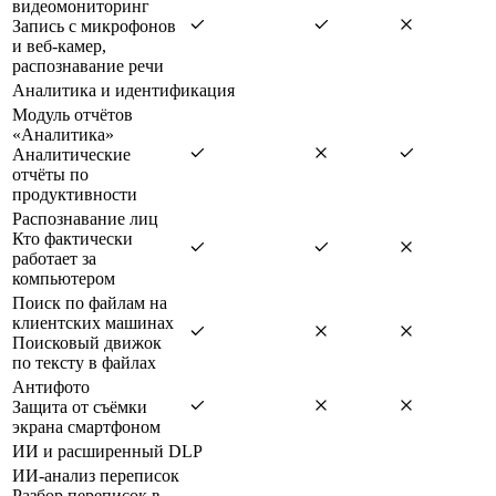
видеомониторинг
Запись с микрофонов
и веб-камер,
распознавание речи
Аналитика и идентификация
Модуль отчётов
«Аналитика»
Аналитические
отчёты по
продуктивности
Распознавание лиц
Кто фактически
работает за
компьютером
Поиск по файлам на
клиентских машинах
Поисковый движок
по тексту в файлах
Антифото
Защита от съёмки
экрана смартфоном
ИИ и расширенный DLP
ИИ-анализ переписок
Разбор переписок в