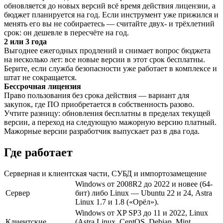
обновляется до новых версий всё время действия лицензии, а
бюджет планируется на год. Если инструмент уже прижился и
менять его вы не собираетесь — считайте двух- и трёхлетний
срок: он дешевле в пересчёте на год.
2 или 3 года
Выгоднее ежегодных продлений и снимает вопрос бюджета
на несколько лет: все новые версии в этот срок бесплатны.
Берите, если служба безопасности уже работает в комплексе и
штат не сокращается.
Бессрочная лицензия
Право пользования без срока действия — вариант для
закупок, где ПО приобретается в собственность разово.
Учтите разницу: обновления бесплатны в пределах текущей
версии, а переход на следующую мажорную версию платный.
Мажорные версии разработчик выпускает раз в два года.
Где работает
Серверная и клиентская части, СУБД и импортозамещение
Windows от 2008R2 до 2022 и новее (64-
Сервер
бит) либо Linux — Ubuntu 22 и 24, Astra
Linux 1.7 и 1.8 («Орёл»).
Windows от XP SP3 до 11 и 2022, Linux
Клиентские
(Astra Linux, CentOS, Debian, Mint,