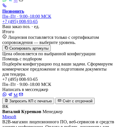
M
Позвонить
Пн–Пт · 9:00–18:00 МСК
+7 (495) 008-93-65
Ваш заказ
поз. ·
ед.
Итого
Лицензия поставляется только с сертификатом
сопровождения — выберите уровень.
Скопировать артикулы
Цена обновляется по выбранной конфигурации
Помощь с подбором
Подберём конфигурацию под ваши задачи. Сформируем
коммерческое предложение и подготовим документы
для тендера.
+7 (495) 008-93-65
Пн–Пт · 9:00–18:00 МСК
Написать в мессенджер
M
Запросить КП с печатью
Счёт с отсрочкой
ВК
Виталий Куренков
Менеджер
Migsoft
B2B-магазин лицензионного ПО, веб-сервисов и средств
защиты информации. Оплата в рублях, документы для