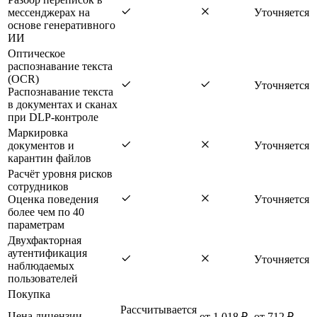
мессенджерах на
Уточняется
основе генеративного
ИИ
Оптическое
распознавание текста
(OCR)
Уточняется
Распознавание текста
в документах и сканах
при DLP-контроле
Маркировка
документов и
Уточняется
карантин файлов
Расчёт уровня рисков
сотрудников
Оценка поведения
Уточняется
более чем по 40
параметрам
Двухфакторная
аутентификация
Уточняется
наблюдаемых
пользователей
Покупка
Рассчитывается
Цена лицензии
от 1 018 ₽
от 712 ₽