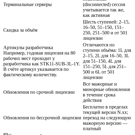
Терминальные серверы
(disconnected) сессия
учитывается так же,
как активная
Шесть ступеней: 2–15,
16–50, 51–150, 151–
Скидка за объём
250, 251–500 и от 501
лицензии
Отличаются по
Артикулы разработчика
ступени объёма: 1L для
Например, годовая лицензия на 80
2–15, 2L для 16–50, 3L
рабочих мест проходит у
для 51–150, 4L для
разработчика как STK11-SUB-3L-1Y.
151–250, 5L для 251–
В счёте артикул указывается по
500 и 6L от 501
фактическому количеству.
лицензии
Все мажорные и
минорные обновления
Обновления по срочной лицензии
в течение срока
действия
Бесплатно в пределах
текущей версии N.xx;
Обновления по бессрочной лицензии
переход на следующую
мажорную версию —
платный