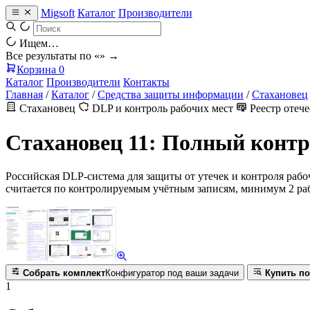
Migsoft
Каталог
Производители
Ищем…
Все результаты по «
» →
Корзина
0
Каталог
Производители
Контакты
Главная
/
Каталог
/
Средства защиты информации
/
Стахановец
Стахановец
DLP и контроль рабочих мест
Реестр отеч
Стахановец 11: Полный конт
Российская DLP-система для защиты от утечек и контроля рабо
считается по контролируемым учётным записям, минимум 2 раб
Собрать комплект
Конфигуратор под ваши задачи
Купить по
1