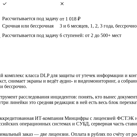
Рассчитывается под задачу
от 1 018 ₽
Срочная или бессрочная
3 и 6 месяцев, 1, 2, 3 года, бессрочно
Рассчитывается под задачу
6 ступеней: от 2 до 500+ мест
т
комплекс класса DLP для защиты от утечек информации и контр
т, снимает экраны и ведёт аудио- и видеомониторинг, а собран
и бессрочно.
румент расследования инцидентов: понять, кто вынес документ,
 линейки это средняя редакция: в ней есть весь блок перехват
 аккредитованная ИТ-компания Минцифры с лицензией ФСТЭК на
ссийских операционных системах и СУБД, серверная часть стави
мальный заказ — две лицензии. Оплата в рублях по счёту от р