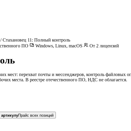
/
Стахановец 11: Полный контроль
ественного ПО
Windows, Linux, macOS
От 2 лицензий
роль
чих мест: перехват почты и мессенджеров, контроль файловых о
очих места. В реестре отечественного ПО, НДС не облагается.
 артикулу
Прайс всех позиций