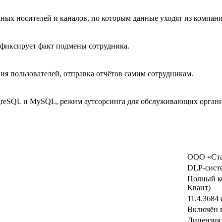
мных носителей и каналов, по которым данные уходят из компан
 фиксирует факт подмены сотрудника.
ия пользователей, отправка отчётов самим сотрудникам.
ostgreSQL и MySQL, режим аутсорсинга для обслуживающих орган
ООО «Стах
DLP-систе
Полный ко
Квант)
11.4.3684 
Включён 
Лицензия 