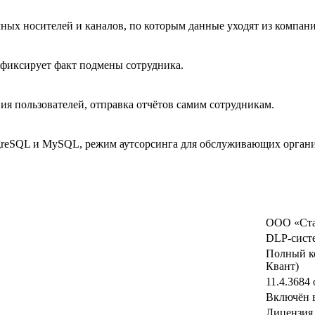
мных носителей и каналов, по которым данные уходят из компан
 фиксирует факт подмены сотрудника.
ия пользователей, отправка отчётов самим сотрудникам.
ostgreSQL и MySQL, режим аутсорсинга для обслуживающих орган
ООО «Стах
DLP-систе
Полный ко
Квант)
11.4.3684 
Включён 
Лицензия 