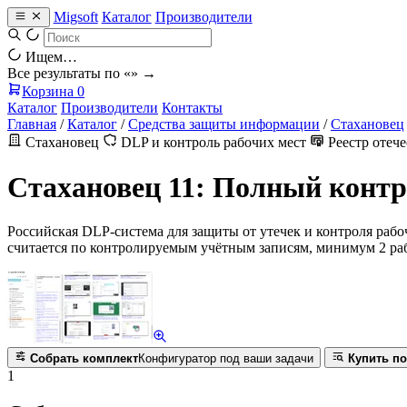
Migsoft
Каталог
Производители
Ищем…
Все результаты по «
» →
Корзина
0
Каталог
Производители
Контакты
Главная
/
Каталог
/
Средства защиты информации
/
Стахановец
Стахановец
DLP и контроль рабочих мест
Реестр отеч
Стахановец 11: Полный конт
Российская DLP-система для защиты от утечек и контроля рабо
считается по контролируемым учётным записям, минимум 2 раб
Собрать комплект
Конфигуратор под ваши задачи
Купить по
1