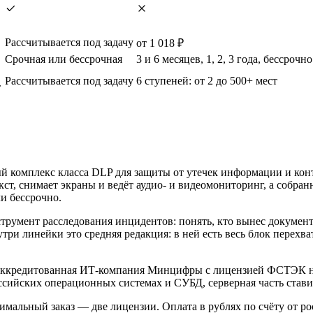
Рассчитывается под задачу
от 1 018 ₽
Срочная или бессрочная
3 и 6 месяцев, 1, 2, 3 года, бессрочно
Рассчитывается под задачу
6 ступеней: от 2 до 500+ мест
т
комплекс класса DLP для защиты от утечек информации и контр
т, снимает экраны и ведёт аудио- и видеомониторинг, а собран
и бессрочно.
румент расследования инцидентов: понять, кто вынес документ,
 линейки это средняя редакция: в ней есть весь блок перехват
 аккредитованная ИТ-компания Минцифры с лицензией ФСТЭК на
ссийских операционных системах и СУБД, серверная часть стави
мальный заказ — две лицензии. Оплата в рублях по счёту от р