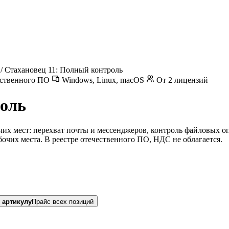
/
Стахановец 11: Полный контроль
ественного ПО
Windows, Linux, macOS
От 2 лицензий
роль
чих мест: перехват почты и мессенджеров, контроль файловых о
очих места. В реестре отечественного ПО, НДС не облагается.
 артикулу
Прайс всех позиций