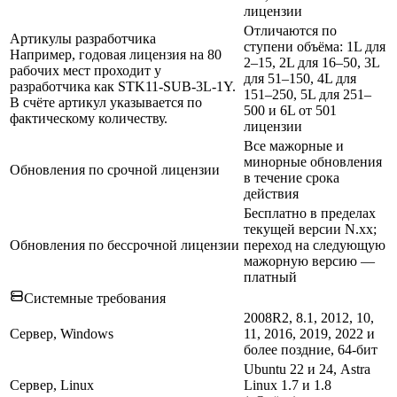
лицензии
Отличаются по
Артикулы разработчика
ступени объёма: 1L для
Например, годовая лицензия на 80
2–15, 2L для 16–50, 3L
рабочих мест проходит у
для 51–150, 4L для
разработчика как STK11-SUB-3L-1Y.
151–250, 5L для 251–
В счёте артикул указывается по
500 и 6L от 501
фактическому количеству.
лицензии
Все мажорные и
минорные обновления
Обновления по срочной лицензии
в течение срока
действия
Бесплатно в пределах
текущей версии N.xx;
Обновления по бессрочной лицензии
переход на следующую
мажорную версию —
платный
Системные требования
2008R2, 8.1, 2012, 10,
Сервер, Windows
11, 2016, 2019, 2022 и
более поздние, 64-бит
Ubuntu 22 и 24, Astra
Сервер, Linux
Linux 1.7 и 1.8