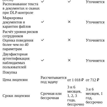
Уточняется
Распознавание текста
в документах и сканах
при DLP-контроле
Маркировка
документов и
Уточняется
карантин файлов
Расчёт уровня рисков
сотрудников
Оценка поведения
Уточняется
более чем по 40
параметрам
Двухфакторная
аутентификация
Уточняется
наблюдаемых
пользователей
Покупка
Рассчитывается
Цена лицензии
от 1 018 ₽
от 712 ₽
под задачу
3 и 6
3 и 6
месяцев,
Срочная или
месяцев, 1
Сроки лицензии
1, 2, 3
бессрочная
год,
года,
бессрочно
бессрочно