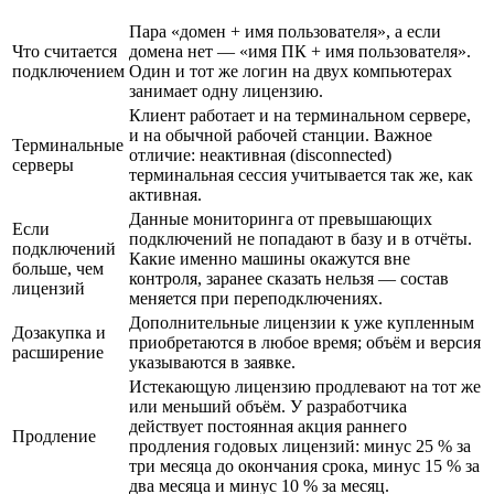
Пара «домен + имя пользователя», а если
Что считается
домена нет — «имя ПК + имя пользователя».
подключением
Один и тот же логин на двух компьютерах
занимает одну лицензию.
Клиент работает и на терминальном сервере,
и на обычной рабочей станции. Важное
Терминальные
отличие: неактивная (disconnected)
серверы
терминальная сессия учитывается так же, как
активная.
Данные мониторинга от превышающих
Если
подключений не попадают в базу и в отчёты.
подключений
Какие именно машины окажутся вне
больше, чем
контроля, заранее сказать нельзя — состав
лицензий
меняется при переподключениях.
Дополнительные лицензии к уже купленным
Дозакупка и
приобретаются в любое время; объём и версия
расширение
указываются в заявке.
Истекающую лицензию продлевают на тот же
или меньший объём. У разработчика
действует постоянная акция раннего
Продление
продления годовых лицензий: минус 25 % за
три месяца до окончания срока, минус 15 % за
два месяца и минус 10 % за месяц.