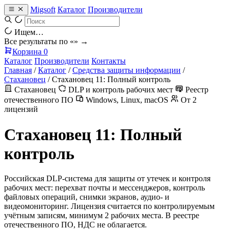
Migsoft
Каталог
Производители
Ищем…
Все результаты по «
» →
Корзина
0
Каталог
Производители
Контакты
Главная
/
Каталог
/
Средства защиты информации
/
Стахановец
/
Стахановец 11: Полный контроль
Стахановец
DLP и контроль рабочих мест
Реестр
отечественного ПО
Windows, Linux, macOS
От 2
лицензий
Стахановец 11: Полный
контроль
Российская DLP-система для защиты от утечек и контроля
рабочих мест: перехват почты и мессенджеров, контроль
файловых операций, снимки экранов, аудио- и
видеомониторинг. Лицензия считается по контролируемым
учётным записям, минимум 2 рабочих места. В реестре
отечественного ПО, НДС не облагается.