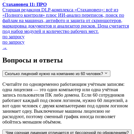
Стахановец 11: ПРО
Старшая редакция DLP-комплекса «Стахановец»: всё из
«Полного контроля» плюс ИИ-анализ переписок, поиск по
файлам на машинах, антифото и защита от скриншотеров,
маркировка документов и анализатор рисков. Цена считается
под набор модулей и количество рабочих мест.
по запросу
по запросу
→
Вопросы и ответы
Сколько лицензий нужно на компанию из 60 человек?
Считайте по одновременно работающим учётным записям:
одна лицензия — это один компьютер или одна учётная
запись пользователя ПК либо домена. Если 60 сотрудников
работают каждый под своим логином, нужно 60 лицензий, а
вот один человек с двумя компьютерами под одним логином
занимает одну. Выключенные машины лицензию не
расходуют, поэтому сменный график иногда позволяет
обойтись меньшим объёмом.
Чем срочная лицензия отличается от бессрочной по обновлениям?