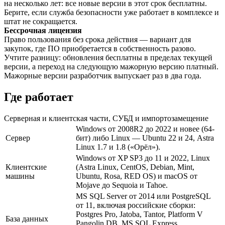
на несколько лет: все новые версии в этот срок бесплатны.
Берите, если служба безопасности уже работает в комплексе и
штат не сокращается.
Бессрочная лицензия
Право пользования без срока действия — вариант для
закупок, где ПО приобретается в собственность разово.
Учтите разницу: обновления бесплатны в пределах текущей
версии, а переход на следующую мажорную версию платный.
Мажорные версии разработчик выпускает раз в два года.
Где работает
Серверная и клиентская части, СУБД и импортозамещение
Windows от 2008R2 до 2022 и новее (64-
Сервер
бит) либо Linux — Ubuntu 22 и 24, Astra
Linux 1.7 и 1.8 («Орёл»).
Windows от XP SP3 до 11 и 2022, Linux
Клиентские
(Astra Linux, CentOS, Debian, Mint,
машины
Ubuntu, Rosa, RED OS) и macOS от
Mojave до Sequoia и Tahoe.
MS SQL Server от 2014 или PostgreSQL
от 11, включая российские сборки:
Postgres Pro, Jatoba, Tantor, Platform V
База данных
Pangolin DB. MS SQL Express,