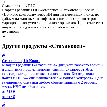
→
Стахановец 11: ПРО
Старшая редакция DLP-комплекса «Стахановец»: всё из
«Полного контроля» плюс ИИ-анализ переписок, поиск по
файлам на машинах, антифото и защита от скриншотеров,
маркировка документов и анализатор рисков. Цена считается
под набор модулей и количество рабочих мест.
по запросу
→
Другие продукты «Стахановец»
Стахановец 11: Квант
Младшая редакция «Стахановца» для учёта рабочего времени
и аналитики продуктивности: снимки экранов, отчёты,
классификатор поведения, анализ рисков. Без перехвата
почты и DLP — они начинаются с «Полного контроля». Цена
за лицензию одна при любом объёме, минимум 2 рабочих
места, НДС не облагается.
от 712 ₽
от 712 ₽
→