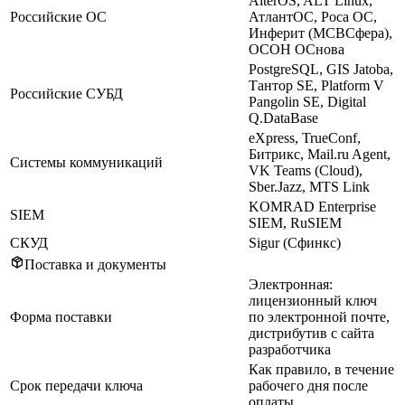
AlterOS, ALT Linux,
Российские ОС
АтлантОС, Роса ОС,
Инферит (МСВСфера),
ОСОН ОСнова
PostgreSQL, GIS Jatoba,
Тантор SE, Platform V
Российские СУБД
Pangolin SE, Digital
Q.DataBase
eXpress, TrueConf,
Битрикс, Mail.ru Agent,
Системы коммуникаций
VK Teams (Cloud),
Sber.Jazz, MTS Link
KOMRAD Enterprise
SIEM
SIEM, RuSIEM
СКУД
Sigur (Сфинкс)
Поставка и документы
Электронная:
лицензионный ключ
Форма поставки
по электронной почте,
дистрибутив с сайта
разработчика
Как правило, в течение
Срок передачи ключа
рабочего дня после
оплаты