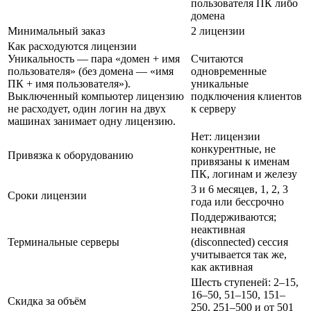
пользователя ПК либо
домена
Минимальный заказ
2 лицензии
Как расходуются лицензии
Уникальность — пара «домен + имя
Считаются
пользователя» (без домена — «имя
одновременные
ПК + имя пользователя»).
уникальные
Выключенный компьютер лицензию
подключения клиентов
не расходует, один логин на двух
к серверу
машинах занимает одну лицензию.
Нет: лицензии
конкурентные, не
Привязка к оборудованию
привязаны к именам
ПК, логинам и железу
3 и 6 месяцев, 1, 2, 3
Сроки лицензии
года или бессрочно
Поддерживаются;
неактивная
Терминальные серверы
(disconnected) сессия
учитывается так же,
как активная
Шесть ступеней: 2–15,
16–50, 51–150, 151–
Скидка за объём
250, 251–500 и от 501