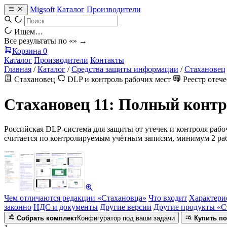
Migsoft
Каталог
Производители
Ищем…
Все результаты по «
» →
Корзина
0
Каталог
Производители
Контакты
Главная
/
Каталог
/
Средства защиты информации
/
Стахановец
Стахановец
DLP и контроль рабочих мест
Реестр отеч
Стахановец 11: Полный конт
Российская DLP-система для защиты от утечек и контроля рабо
считается по контролируемым учётным записям, минимум 2 раб
Чем отличаются редакции «Стахановца»
Что входит
Характери
законно
НДС и документы
Другие версии
Другие продукты «С
Собрать комплект
Конфигуратор под ваши задачи
Купить по