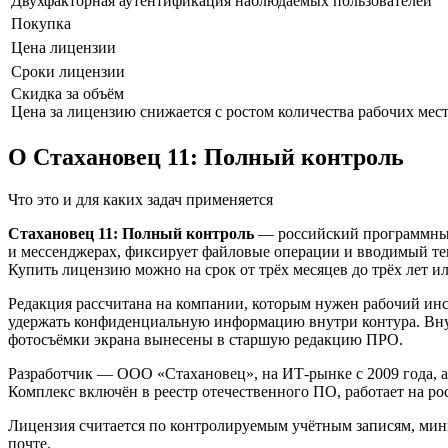
Двухфакторная аутентификация наблюдаемых пользователей
Покупка
Цена лицензии
Сроки лицензии
Скидка за объём
Цена за лицензию снижается с ростом количества рабочих мес
О Стахановец 11: Полный контроль
Что это и для каких задач применяется
Стахановец 11: Полный контроль
— российский программный 
и мессенджерах, фиксирует файловые операции и вводимый текс
Купить лицензию можно на срок от трёх месяцев до трёх лет ил
Редакция рассчитана на компании, которым нужен рабочий инст
удержать конфиденциальную информацию внутри контура. Внутри
фотосъёмки экрана вынесены в старшую редакцию ПРО.
Разработчик — ООО «Стахановец», на ИТ-рынке с 2009 года,
Комплекс включён в реестр отечественного ПО, работает на ро
Лицензия считается по контролируемым учётным записям, мини
почте.