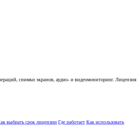
пераций, снимки экранов, аудио- и видеомониторинг. Лицензия
ак выбрать срок лицензии
Где работает
Как использовать