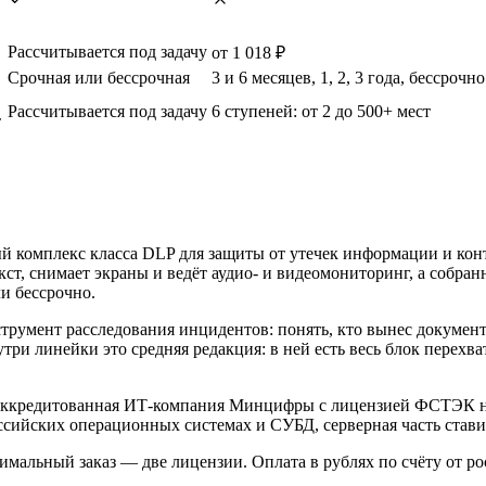
Рассчитывается под задачу
от 1 018 ₽
Срочная или бессрочная
3 и 6 месяцев, 1, 2, 3 года, бессрочно
Рассчитывается под задачу
6 ступеней: от 2 до 500+ мест
т
комплекс класса DLP для защиты от утечек информации и контр
т, снимает экраны и ведёт аудио- и видеомониторинг, а собран
и бессрочно.
румент расследования инцидентов: понять, кто вынес документ,
 линейки это средняя редакция: в ней есть весь блок перехват
 аккредитованная ИТ-компания Минцифры с лицензией ФСТЭК на
ссийских операционных системах и СУБД, серверная часть стави
мальный заказ — две лицензии. Оплата в рублях по счёту от р