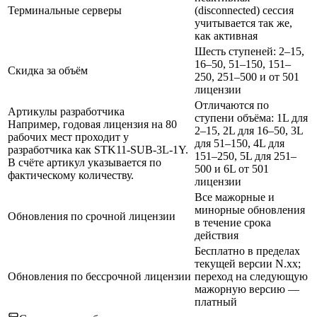
Терминальные серверы
(disconnected) сессия
учитывается так же,
как активная
Шесть ступеней: 2–15,
16–50, 51–150, 151–
Скидка за объём
250, 251–500 и от 501
лицензии
Отличаются по
Артикулы разработчика
ступени объёма: 1L для
Например, годовая лицензия на 80
2–15, 2L для 16–50, 3L
рабочих мест проходит у
для 51–150, 4L для
разработчика как STK11-SUB-3L-1Y.
151–250, 5L для 251–
В счёте артикул указывается по
500 и 6L от 501
фактическому количеству.
лицензии
Все мажорные и
минорные обновления
Обновления по срочной лицензии
в течение срока
действия
Бесплатно в пределах
текущей версии N.xx;
Обновления по бессрочной лицензии
переход на следующую
мажорную версию —
платный