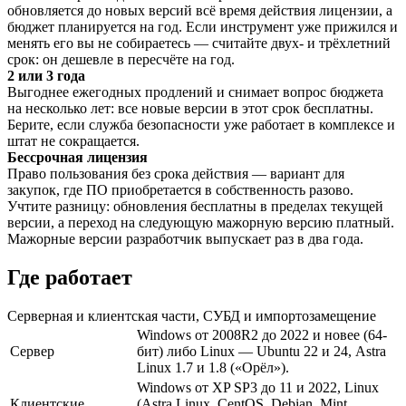
обновляется до новых версий всё время действия лицензии, а
бюджет планируется на год. Если инструмент уже прижился и
менять его вы не собираетесь — считайте двух- и трёхлетний
срок: он дешевле в пересчёте на год.
2 или 3 года
Выгоднее ежегодных продлений и снимает вопрос бюджета
на несколько лет: все новые версии в этот срок бесплатны.
Берите, если служба безопасности уже работает в комплексе и
штат не сокращается.
Бессрочная лицензия
Право пользования без срока действия — вариант для
закупок, где ПО приобретается в собственность разово.
Учтите разницу: обновления бесплатны в пределах текущей
версии, а переход на следующую мажорную версию платный.
Мажорные версии разработчик выпускает раз в два года.
Где работает
Серверная и клиентская части, СУБД и импортозамещение
Windows от 2008R2 до 2022 и новее (64-
Сервер
бит) либо Linux — Ubuntu 22 и 24, Astra
Linux 1.7 и 1.8 («Орёл»).
Windows от XP SP3 до 11 и 2022, Linux
Клиентские
(Astra Linux, CentOS, Debian, Mint,