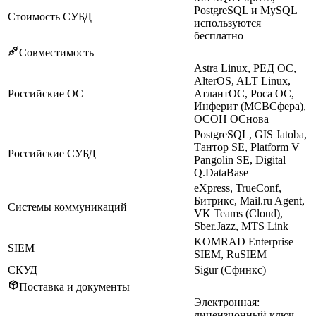
PostgreSQL и MySQL
Стоимость СУБД
используются
бесплатно
Совместимость
Astra Linux, РЕД ОС,
AlterOS, ALT Linux,
Российские ОС
АтлантОС, Роса ОС,
Инферит (МСВСфера),
ОСОН ОСнова
PostgreSQL, GIS Jatoba,
Тантор SE, Platform V
Российские СУБД
Pangolin SE, Digital
Q.DataBase
eXpress, TrueConf,
Битрикс, Mail.ru Agent,
Системы коммуникаций
VK Teams (Cloud),
Sber.Jazz, MTS Link
KOMRAD Enterprise
SIEM
SIEM, RuSIEM
СКУД
Sigur (Сфинкс)
Поставка и документы
Электронная:
лицензионный ключ