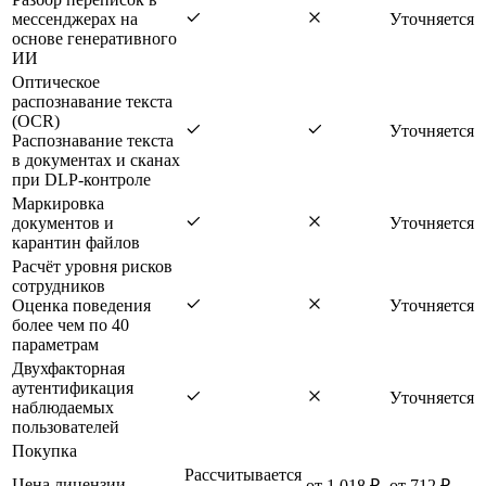
мессенджерах на
Уточняется
основе генеративного
ИИ
Оптическое
распознавание текста
(OCR)
Уточняется
Распознавание текста
в документах и сканах
при DLP-контроле
Маркировка
документов и
Уточняется
карантин файлов
Расчёт уровня рисков
сотрудников
Оценка поведения
Уточняется
более чем по 40
параметрам
Двухфакторная
аутентификация
Уточняется
наблюдаемых
пользователей
Покупка
Рассчитывается
Цена лицензии
от 1 018 ₽
от 712 ₽