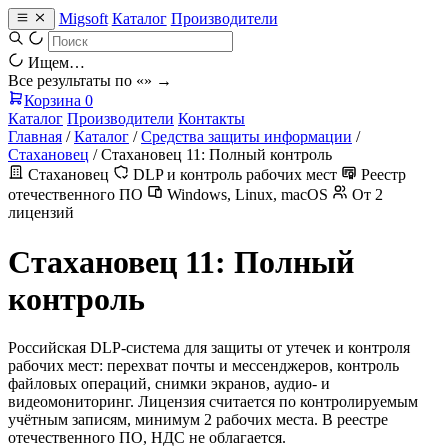
Migsoft
Каталог
Производители
Ищем…
Все результаты по «
» →
Корзина
0
Каталог
Производители
Контакты
Главная
/
Каталог
/
Средства защиты информации
/
Стахановец
/
Стахановец 11: Полный контроль
Стахановец
DLP и контроль рабочих мест
Реестр
отечественного ПО
Windows, Linux, macOS
От 2
лицензий
Стахановец 11: Полный
контроль
Российская DLP-система для защиты от утечек и контроля
рабочих мест: перехват почты и мессенджеров, контроль
файловых операций, снимки экранов, аудио- и
видеомониторинг. Лицензия считается по контролируемым
учётным записям, минимум 2 рабочих места. В реестре
отечественного ПО, НДС не облагается.