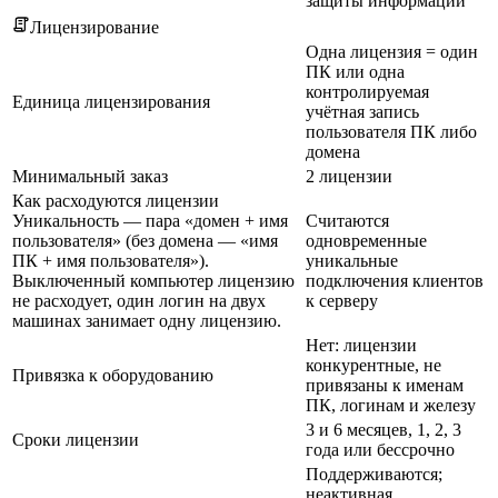
защиты информации
Лицензирование
Одна лицензия = один
ПК или одна
контролируемая
Единица лицензирования
учётная запись
пользователя ПК либо
домена
Минимальный заказ
2 лицензии
Как расходуются лицензии
Уникальность — пара «домен + имя
Считаются
пользователя» (без домена — «имя
одновременные
ПК + имя пользователя»).
уникальные
Выключенный компьютер лицензию
подключения клиентов
не расходует, один логин на двух
к серверу
машинах занимает одну лицензию.
Нет: лицензии
конкурентные, не
Привязка к оборудованию
привязаны к именам
ПК, логинам и железу
3 и 6 месяцев, 1, 2, 3
Сроки лицензии
года или бессрочно
Поддерживаются;
неактивная