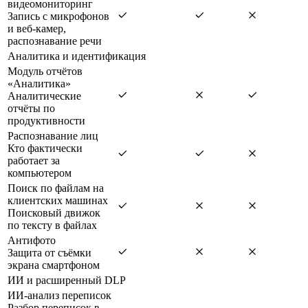
видеомониторинг
Запись с микрофонов
и веб-камер,
распознавание речи
Аналитика и идентификация
Модуль отчётов
«Аналитика»
Аналитические
отчёты по
продуктивности
Распознавание лиц
Кто фактически
работает за
компьютером
Поиск по файлам на
клиентских машинах
Поисковый движок
по тексту в файлах
Антифото
Защита от съёмки
экрана смартфоном
ИИ и расширенный DLP
ИИ-анализ переписок
Разбор переписок в