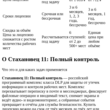
под задачу
3 и 6
3 и 6
месяцев,
Срочная или
месяцев, 1
Сроки лицензии
1, 2, 3
бессрочная
год,
года,
бессрочно
бессрочно
Скидка за объём
6
Единая
Цена за лицензию
Рассчитывается
ступеней:
цена при
снижается с ростом
под задачу
от 2 до
любом
количества рабочих
500+ мест
объёме
мест
О Стахановец 11: Полный контроль
Что это и для каких задач применяется
Стахановец 11: Полный контроль
— российский
программный комплекс класса DLP для защиты от утечек
информации и контроля рабочих мест. Комплекс
перехватывает переписку в почте и мессенджерах, фиксирует
файловые операции и вводимый текст, снимает экраны и
ведёт аудио- и видеомониторинг, а собранные события
превращает в отчёты для службы безопасности. Купить
лицензию можно на срок от трёх месяцев до трёх лет или