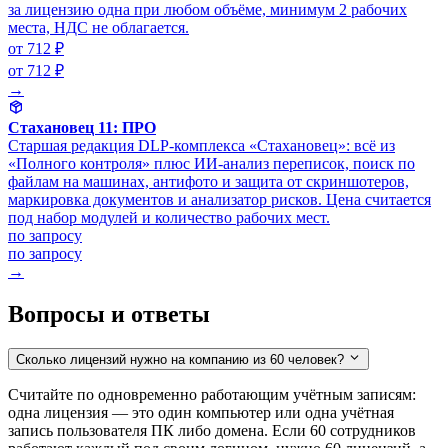
за лицензию одна при любом объёме, минимум 2 рабочих
места, НДС не облагается.
от 712 ₽
от 712 ₽
→
Стахановец 11: ПРО
Старшая редакция DLP-комплекса «Стахановец»: всё из
«Полного контроля» плюс ИИ-анализ переписок, поиск по
файлам на машинах, антифото и защита от скриншотеров,
маркировка документов и анализатор рисков. Цена считается
под набор модулей и количество рабочих мест.
по запросу
по запросу
→
Вопросы и ответы
Сколько лицензий нужно на компанию из 60 человек?
Считайте по одновременно работающим учётным записям:
одна лицензия — это один компьютер или одна учётная
запись пользователя ПК либо домена. Если 60 сотрудников