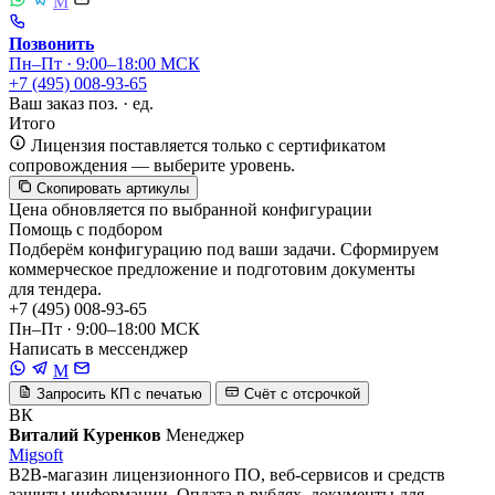
M
Позвонить
Пн–Пт · 9:00–18:00 МСК
+7 (495) 008-93-65
Ваш заказ
поз. ·
ед.
Итого
Лицензия поставляется только с сертификатом
сопровождения — выберите уровень.
Скопировать артикулы
Цена обновляется по выбранной конфигурации
Помощь с подбором
Подберём конфигурацию под ваши задачи. Сформируем
коммерческое предложение и подготовим документы
для тендера.
+7 (495) 008-93-65
Пн–Пт · 9:00–18:00 МСК
Написать в мессенджер
M
Запросить КП с печатью
Счёт с отсрочкой
ВК
Виталий Куренков
Менеджер
Migsoft
B2B-магазин лицензионного ПО, веб-сервисов и средств
защиты информации. Оплата в рублях, документы для