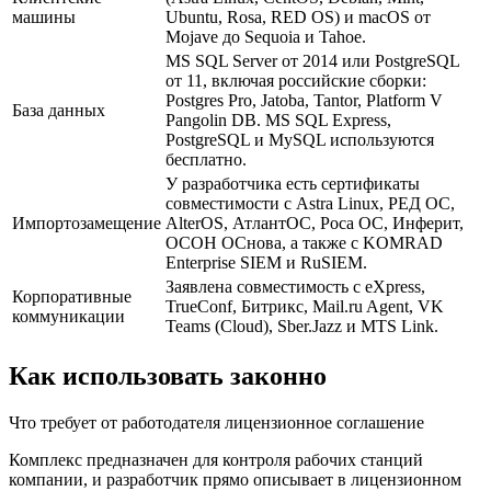
машины
Ubuntu, Rosa, RED OS) и macOS от
Mojave до Sequoia и Tahoe.
MS SQL Server от 2014 или PostgreSQL
от 11, включая российские сборки:
Postgres Pro, Jatoba, Tantor, Platform V
База данных
Pangolin DB. MS SQL Express,
PostgreSQL и MySQL используются
бесплатно.
У разработчика есть сертификаты
совместимости с Astra Linux, РЕД ОС,
Импортозамещение
AlterOS, АтлантОС, Роса ОС, Инферит,
ОСОН ОСнова, а также с KOMRAD
Enterprise SIEM и RuSIEM.
Заявлена совместимость с eXpress,
Корпоративные
TrueConf, Битрикс, Mail.ru Agent, VK
коммуникации
Teams (Cloud), Sber.Jazz и MTS Link.
Как использовать законно
Что требует от работодателя лицензионное соглашение
Комплекс предназначен для контроля рабочих станций
компании, и разработчик прямо описывает в лицензионном