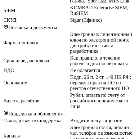
(Cloud), Sber.Jazz, MTS Link
KOMRAD Enterprise SIEM,
SIEM
RuSIEM
СКУД
Sigur (Сфинкс)
Поставка и документы
Электронная: лицензионный
ключ по электронной почте,
Форма поставки
дистрибутив с сайта
разработчика
Как правило, в течение
Срок передачи ключа
рабочего дня после оплаты
НДС
Не облагается
Подп. 26 п. 2 ст. 149 НК РФ:
Основание
передача прав на ПО из
реестра отечественного ПО
Рубли, оплата по счёту от
Валюта расчётов
российского юридического
лица
Поддержка и обновления
Стандартная техподдержка
Входит в цену лицензии
Электронная почта, онлайн-
чат, телефон с возможностью
Каналы
удалённого подключения в