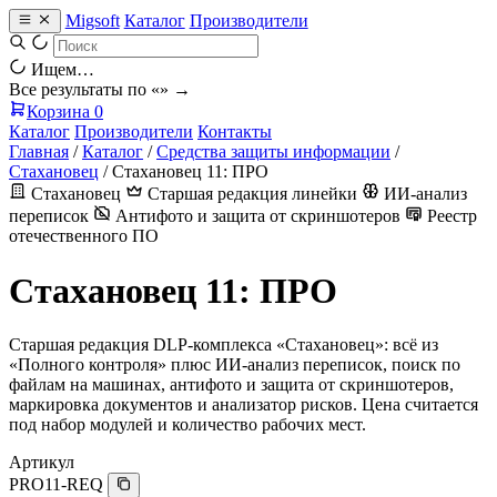
Migsoft
Каталог
Производители
Ищем…
Все результаты по «
» →
Корзина
0
Каталог
Производители
Контакты
Главная
/
Каталог
/
Средства защиты информации
/
Стахановец
/
Стахановец 11: ПРО
Стахановец
Старшая редакция линейки
ИИ-анализ
переписок
Антифото и защита от скриншотеров
Реестр
отечественного ПО
Стахановец 11: ПРО
Старшая редакция DLP-комплекса «Стахановец»: всё из
«Полного контроля» плюс ИИ-анализ переписок, поиск по
файлам на машинах, антифото и защита от скриншотеров,
маркировка документов и анализатор рисков. Цена считается
под набор модулей и количество рабочих мест.
Артикул
PRO11-REQ