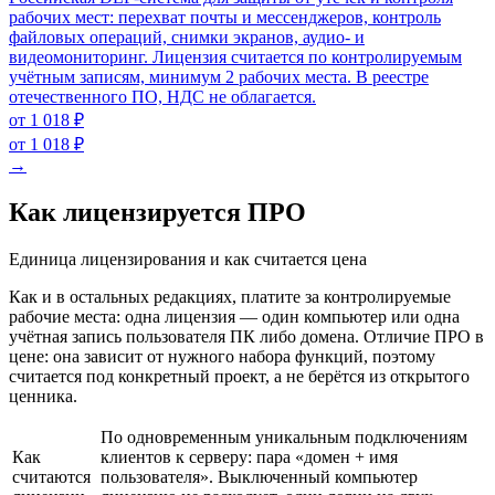
рабочих мест: перехват почты и мессенджеров, контроль
файловых операций, снимки экранов, аудио- и
видеомониторинг. Лицензия считается по контролируемым
учётным записям, минимум 2 рабочих места. В реестре
отечественного ПО, НДС не облагается.
от 1 018 ₽
от 1 018 ₽
→
Как лицензируется ПРО
Единица лицензирования и как считается цена
Как и в остальных редакциях, платите за контролируемые
рабочие места: одна лицензия — один компьютер или одна
учётная запись пользователя ПК либо домена. Отличие ПРО в
цене: она зависит от нужного набора функций, поэтому
считается под конкретный проект, а не берётся из открытого
ценника.
По одновременным уникальным подключениям
Как
клиентов к серверу: пара «домен + имя
считаются
пользователя». Выключенный компьютер