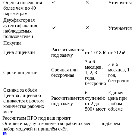
Оценка поведения
Уточняется
более чем по 40
параметрам
Двухфакторная
аутентификация
Уточняется
наблюдаемых
пользователей
Покупка
Рассчитывается
Цена лицензии
от 1 018 ₽
от 712 ₽
под задачу
3 и 6
3 и 6
месяцев,
Срочная или
месяцев, 1
Сроки лицензии
1, 2, 3
бессрочная
год,
года,
бессрочно
бессрочно
Скидка за объём
6
Единая
Цена за лицензию
Рассчитывается
ступеней:
цена при
снижается с ростом
под задачу
от 2 до
любом
количества рабочих
500+ мест
объёме
мест
Рассчитаем ПРО под ваш проект
Опишите задачу и количество рабочих мест — подберём
набор модулей и пришлём счёт.