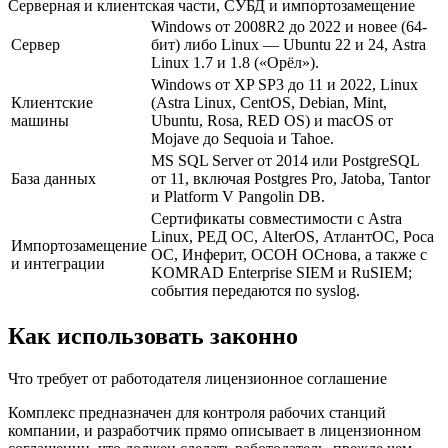
Серверная и клиентская части, СУБД и импортозамещение
Windows от 2008R2 до 2022 и новее (64-
Сервер
бит) либо Linux — Ubuntu 22 и 24, Astra
Linux 1.7 и 1.8 («Орёл»).
Windows от XP SP3 до 11 и 2022, Linux
Клиентские
(Astra Linux, CentOS, Debian, Mint,
машины
Ubuntu, Rosa, RED OS) и macOS от
Mojave до Sequoia и Tahoe.
MS SQL Server от 2014 или PostgreSQL
База данных
от 11, включая Postgres Pro, Jatoba, Tantor
и Platform V Pangolin DB.
Сертификаты совместимости с Astra
Linux, РЕД ОС, AlterOS, АтлантОС, Роса
Импортозамещение
ОС, Инферит, ОСОН ОСнова, а также с
и интеграции
KOMRAD Enterprise SIEM и RuSIEM;
события передаются по syslog.
Как использовать законно
Что требует от работодателя лицензионное соглашение
Комплекс предназначен для контроля рабочих станций
компании, и разработчик прямо описывает в лицензионном