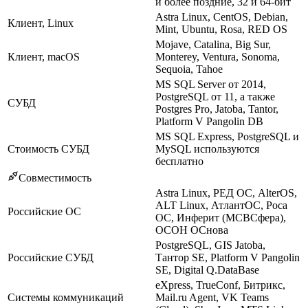
и более поздние, 32 и 64-бит
Astra Linux, CentOS, Debian,
Клиент, Linux
Mint, Ubuntu, Rosa, RED OS
Mojave, Catalina, Big Sur,
Клиент, macOS
Monterey, Ventura, Sonoma,
Sequoia, Tahoe
MS SQL Server от 2014,
PostgreSQL от 11, а также
СУБД
Postgres Pro, Jatoba, Tantor,
Platform V Pangolin DB
MS SQL Express, PostgreSQL и
Стоимость СУБД
MySQL используются
бесплатно
Совместимость
Astra Linux, РЕД ОС, AlterOS,
ALT Linux, АтлантОС, Роса
Российские ОС
ОС, Инферит (МСВСфера),
ОСОН ОСнова
PostgreSQL, GIS Jatoba,
Российские СУБД
Тантор SE, Platform V Pangolin
SE, Digital Q.DataBase
eXpress, TrueConf, Битрикс,
Системы коммуникаций
Mail.ru Agent, VK Teams