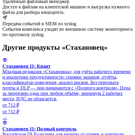
Удалённый файловый менеджер
Доступ к файлам на клиентской машине и выгрузка нужного
файла для разбора инцидента.
Передача событий в SIEM по syslog
События комплекса уходят во внешнюю систему мониторинга
по протоколу syslog.
Другие продукты «Стахановец»
Стахановец 11: Квант
Младшая редакция «Стахановца» для учёта рабочего времени
и аналитики продуктивности: снимки экранов, отчёты,
классификатор поведения, анализ рисков. Без перехвата
почты и DLP — они начинаются с «Полного контроля». Цена
за лицензию одна при любом объёме, минимум 2 рабочих
места, НДС не облагается.
от 712 ₽
от 712 ₽
→
Стахановец 11: Полный контроль
Российская DLP-система для защиты от утечек и контроля