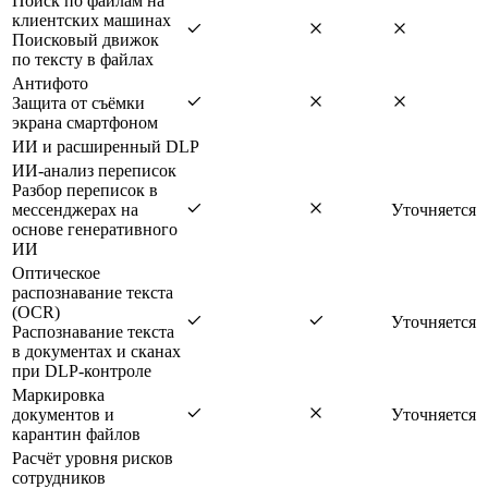
Поиск по файлам на
клиентских машинах
Поисковый движок
по тексту в файлах
Антифото
Защита от съёмки
экрана смартфоном
ИИ и расширенный DLP
ИИ-анализ переписок
Разбор переписок в
мессенджерах на
Уточняется
основе генеративного
ИИ
Оптическое
распознавание текста
(OCR)
Уточняется
Распознавание текста
в документах и сканах
при DLP-контроле
Маркировка
документов и
Уточняется
карантин файлов
Расчёт уровня рисков
сотрудников