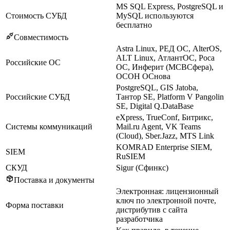
MS SQL Express, PostgreSQL и
Стоимость СУБД
MySQL используются
бесплатно
Совместимость
Astra Linux, РЕД ОС, AlterOS,
ALT Linux, АтлантОС, Роса
Российские ОС
ОС, Инферит (МСВСфера),
ОСОН ОСнова
PostgreSQL, GIS Jatoba,
Российские СУБД
Тантор SE, Platform V Pangolin
SE, Digital Q.DataBase
eXpress, TrueConf, Битрикс,
Системы коммуникаций
Mail.ru Agent, VK Teams
(Cloud), Sber.Jazz, MTS Link
KOMRAD Enterprise SIEM,
SIEM
RuSIEM
СКУД
Sigur (Сфинкс)
Поставка и документы
Электронная: лицензионный
ключ по электронной почте,
Форма поставки
дистрибутив с сайта
разработчика