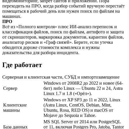
видеомониторинг, запрет сайтов и приложений. Пора
переходить на ПРО, когда разбор событий вручную перестаёт
помещаться в рабочий день или нужен поиск по файлам на
машинах.
ПРО
Всё из «Полного контроля» плюс ИИ-анализ переписок и
классификация файлов, поиск по файлам, антифото и защита
от скриншотеров, маркировка документов, карантин файлов,
анализатор рисков и «Граф связей». Берите, если утечка
обходится дороже стоимости комплекса и нужны
доказательства для разбора инцидента.
Где работает
Серверная и клиентская части, СУБД и импортозамещение
Windows от 2008R2 до 2022 и новее (64-
Сервер
бит) либо Linux — Ubuntu 22 и 24, Astra
Linux 1.7 и 1.8 («Орёл»).
Windows от XP SP3 до 11 и 2022, Linux
Клиентские
(Astra Linux, CentOS, Debian, Mint,
машины
Ubuntu, Rosa, RED OS) и macOS от
Mojave до Sequoia и Tahoe.
MS SQL Server от 2014 или PostgreSQL
База данных
от 11, включая Postgres Pro, Jatoba, Tantor