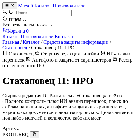
Migsoft
Каталог
Производители
Ищем…
Все результаты по «
» →
Корзина
0
Каталог
Производители
Контакты
Главная
/
Каталог
/
Средства защиты информации
/
Стахановец
/
Стахановец 11: ПРО
Стахановец
Старшая редакция линейки
ИИ-анализ
переписок
Антифото и защита от скриншотеров
Реестр
отечественного ПО
Стахановец 11: ПРО
Старшая редакция DLP-комплекса «Стахановец»: всё из
«Полного контроля» плюс ИИ-анализ переписок, поиск по
файлам на машинах, антифото и защита от скриншотеров,
маркировка документов и анализатор рисков. Цена считается
под набор модулей и количество рабочих мест.
Артикул
PRO11-REQ