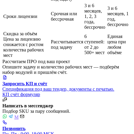
3 и 6
3 и 6
месяцев,
Срочная или
месяцев, 1
Сроки лицензии
1, 2, 3
бессрочная
год,
года,
бессрочно
бессрочно
Скидка за объём
6
Единая
Цена за лицензию
Рассчитывается
ступеней:
цена при
снижается с ростом
под задачу
от 2 до
любом
количества рабочих
500+ мест
объёме
мест
Рассчитаем ПРО под ваш проект
Опишите задачу и количество рабочих мест — подберём
набор модулей и пришлём счёт.
Запросить КП и счёт
Спецификация под ваш тендер, документы с печатью.
КП
счёт
формуляр
Написать в мессенджер
Подбор SKU за пару сообщений.
M
Позвонить
Пн–Пт · 9:00–18:00 МСК