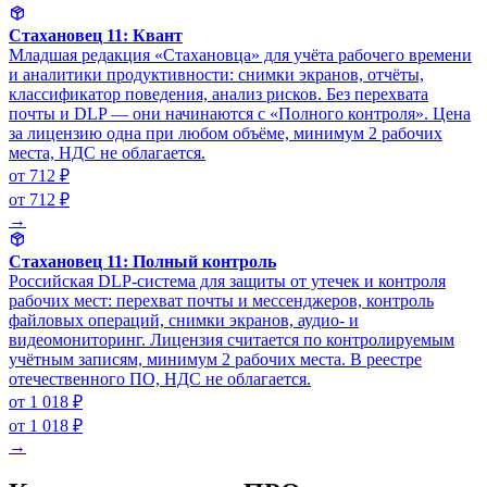
Стахановец 11: Квант
Младшая редакция «Стахановца» для учёта рабочего времени
и аналитики продуктивности: снимки экранов, отчёты,
классификатор поведения, анализ рисков. Без перехвата
почты и DLP — они начинаются с «Полного контроля». Цена
за лицензию одна при любом объёме, минимум 2 рабочих
места, НДС не облагается.
от 712 ₽
от 712 ₽
→
Стахановец 11: Полный контроль
Российская DLP-система для защиты от утечек и контроля
рабочих мест: перехват почты и мессенджеров, контроль
файловых операций, снимки экранов, аудио- и
видеомониторинг. Лицензия считается по контролируемым
учётным записям, минимум 2 рабочих места. В реестре
отечественного ПО, НДС не облагается.
от 1 018 ₽
от 1 018 ₽
→