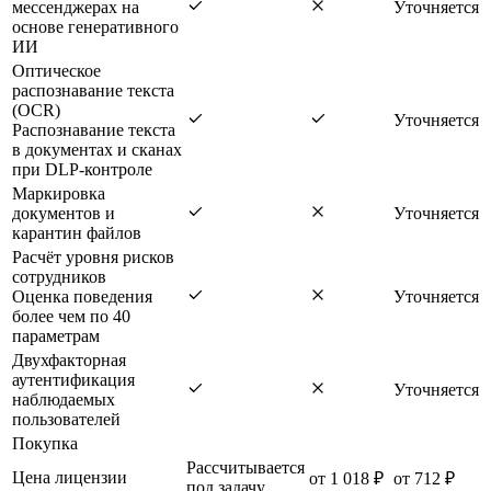
мессенджерах на
Уточняется
основе генеративного
ИИ
Оптическое
распознавание текста
(OCR)
Уточняется
Распознавание текста
в документах и сканах
при DLP-контроле
Маркировка
документов и
Уточняется
карантин файлов
Расчёт уровня рисков
сотрудников
Оценка поведения
Уточняется
более чем по 40
параметрам
Двухфакторная
аутентификация
Уточняется
наблюдаемых
пользователей
Покупка
Рассчитывается
Цена лицензии
от 1 018 ₽
от 712 ₽
под задачу