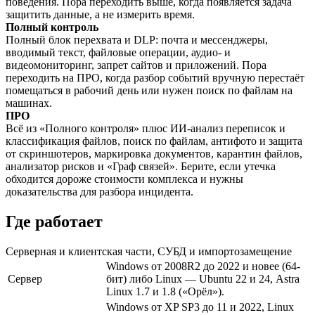
поведения. Пора переходить выше, когда появляется задача
защитить данные, а не измерить время.
Полный контроль
Полный блок перехвата и DLP: почта и мессенджеры,
вводимый текст, файловые операции, аудио- и
видеомониторинг, запрет сайтов и приложений. Пора
переходить на ПРО, когда разбор событий вручную перестаёт
помещаться в рабочий день или нужен поиск по файлам на
машинах.
ПРО
Всё из «Полного контроля» плюс ИИ-анализ переписок и
классификация файлов, поиск по файлам, антифото и защита
от скриншотеров, маркировка документов, карантин файлов,
анализатор рисков и «Граф связей». Берите, если утечка
обходится дороже стоимости комплекса и нужны
доказательства для разбора инцидента.
Где работает
Серверная и клиентская части, СУБД и импортозамещение
Windows от 2008R2 до 2022 и новее (64-
Сервер
бит) либо Linux — Ubuntu 22 и 24, Astra
Linux 1.7 и 1.8 («Орёл»).
Windows от XP SP3 до 11 и 2022, Linux