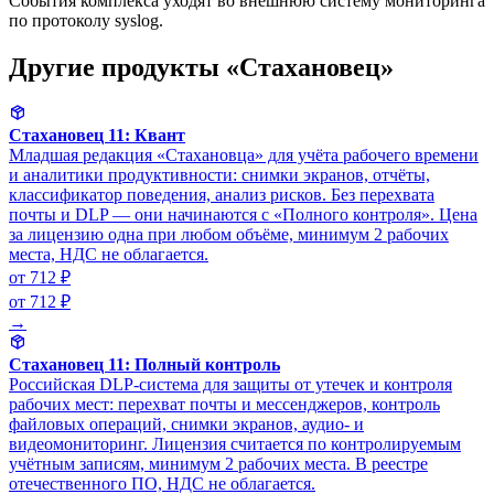
События комплекса уходят во внешнюю систему мониторинга
по протоколу syslog.
Другие продукты «Стахановец»
Стахановец 11: Квант
Младшая редакция «Стахановца» для учёта рабочего времени
и аналитики продуктивности: снимки экранов, отчёты,
классификатор поведения, анализ рисков. Без перехвата
почты и DLP — они начинаются с «Полного контроля». Цена
за лицензию одна при любом объёме, минимум 2 рабочих
места, НДС не облагается.
от 712 ₽
от 712 ₽
→
Стахановец 11: Полный контроль
Российская DLP-система для защиты от утечек и контроля
рабочих мест: перехват почты и мессенджеров, контроль
файловых операций, снимки экранов, аудио- и
видеомониторинг. Лицензия считается по контролируемым
учётным записям, минимум 2 рабочих места. В реестре
отечественного ПО, НДС не облагается.