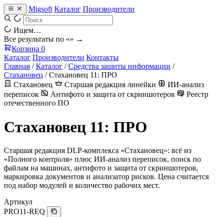
Migsoft
Каталог
Производители
Ищем…
Все результаты по «
» →
Корзина
0
Каталог
Производители
Контакты
Главная
/
Каталог
/
Средства защиты информации
/
Стахановец
/
Стахановец 11: ПРО
Стахановец
Старшая редакция линейки
ИИ-анализ
переписок
Антифото и защита от скриншотеров
Реестр
отечественного ПО
Стахановец 11: ПРО
Старшая редакция DLP-комплекса «Стахановец»: всё из
«Полного контроля» плюс ИИ-анализ переписок, поиск по
файлам на машинах, антифото и защита от скриншотеров,
маркировка документов и анализатор рисков. Цена считается
под набор модулей и количество рабочих мест.
Артикул
PRO11-REQ