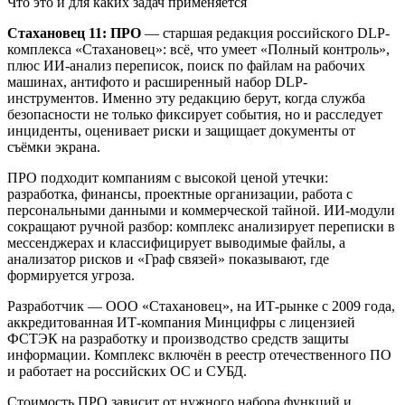
Что это и для каких задач применяется
Стахановец 11: ПРО
— старшая редакция российского DLP-
комплекса «Стахановец»: всё, что умеет «Полный контроль»,
плюс ИИ-анализ переписок, поиск по файлам на рабочих
машинах, антифото и расширенный набор DLP-
инструментов. Именно эту редакцию берут, когда служба
безопасности не только фиксирует события, но и расследует
инциденты, оценивает риски и защищает документы от
съёмки экрана.
ПРО подходит компаниям с высокой ценой утечки:
разработка, финансы, проектные организации, работа с
персональными данными и коммерческой тайной. ИИ-модули
сокращают ручной разбор: комплекс анализирует переписки в
мессенджерах и классифицирует выводимые файлы, а
анализатор рисков и «Граф связей» показывают, где
формируется угроза.
Разработчик — ООО «Стахановец», на ИТ-рынке с 2009 года,
аккредитованная ИТ-компания Минцифры с лицензией
ФСТЭК на разработку и производство средств защиты
информации. Комплекс включён в реестр отечественного ПО
и работает на российских ОС и СУБД.
Стоимость ПРО зависит от нужного набора функций и