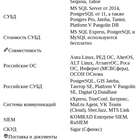
Sequoia, Tahoe
MS SQL Server от 2014,
PostgreSQL от 11, а также
СУБД
Postgres Pro, Jatoba, Tantor,
Platform V Pangolin DB
MS SQL Express, PostgreSQL и
Стоимость СУБД
MySQL используются
бесплатно
Совместимость
Astra Linux, РЕД ОС, AlterOS,
ALT Linux, АтлантОС, Роса
Российские ОС
ОС, Инферит (МСВСфера),
ОСОН ОСнова
PostgreSQL, GIS Jatoba,
Российские СУБД
Тантор SE, Platform V Pangolin
SE, Digital Q.DataBase
eXpress, TrueConf, Битрикс,
Системы коммуникаций
Mail.ru Agent, VK Teams
(Cloud), Sber.Jazz, MTS Link
KOMRAD Enterprise SIEM,
SIEM
RuSIEM
СКУД
Sigur (Сфинкс)
Поставка и документы