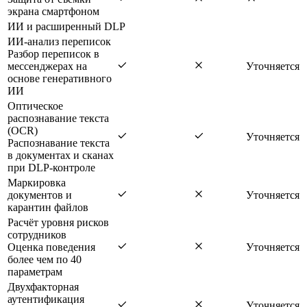
экрана смартфоном
ИИ и расширенный DLP
ИИ-анализ переписок
Разбор переписок в
мессенджерах на
Уточняется
основе генеративного
ИИ
Оптическое
распознавание текста
(OCR)
Уточняется
Распознавание текста
в документах и сканах
при DLP-контроле
Маркировка
документов и
Уточняется
карантин файлов
Расчёт уровня рисков
сотрудников
Оценка поведения
Уточняется
более чем по 40
параметрам
Двухфакторная
аутентификация
Уточняется