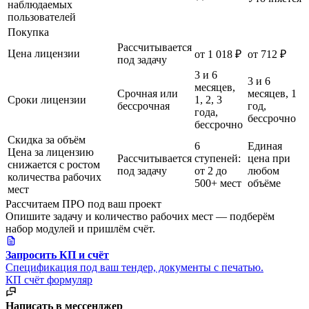
наблюдаемых
пользователей
Покупка
Рассчитывается
Цена лицензии
от 1 018 ₽
от 712 ₽
под задачу
3 и 6
3 и 6
месяцев,
Срочная или
месяцев, 1
Сроки лицензии
1, 2, 3
бессрочная
год,
года,
бессрочно
бессрочно
Скидка за объём
6
Единая
Цена за лицензию
Рассчитывается
ступеней:
цена при
снижается с ростом
под задачу
от 2 до
любом
количества рабочих
500+ мест
объёме
мест
Рассчитаем ПРО под ваш проект
Опишите задачу и количество рабочих мест — подберём
набор модулей и пришлём счёт.
Запросить КП и счёт
Спецификация под ваш тендер, документы с печатью.
КП
счёт
формуляр
Написать в мессенджер