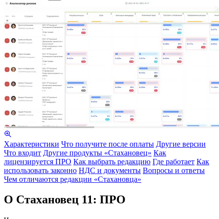
Характеристики
Что получите после оплаты
Другие версии
Что входит
Другие продукты «Стахановец»
Как
лицензируется ПРО
Как выбрать редакцию
Где работает
Как
использовать законно
НДС и документы
Вопросы и ответы
Чем отличаются редакции «Стахановца»
О Стахановец 11: ПРО