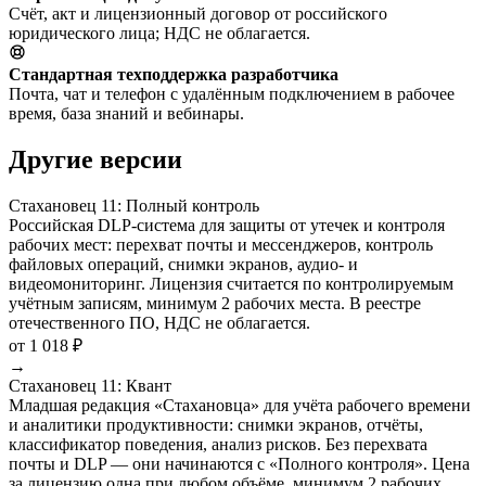
Счёт, акт и лицензионный договор от российского
юридического лица; НДС не облагается.
Стандартная техподдержка разработчика
Почта, чат и телефон с удалённым подключением в рабочее
время, база знаний и вебинары.
Другие версии
Стахановец 11: Полный контроль
Российская DLP-система для защиты от утечек и контроля
рабочих мест: перехват почты и мессенджеров, контроль
файловых операций, снимки экранов, аудио- и
видеомониторинг. Лицензия считается по контролируемым
учётным записям, минимум 2 рабочих места. В реестре
отечественного ПО, НДС не облагается.
от 1 018 ₽
→
Стахановец 11: Квант
Младшая редакция «Стахановца» для учёта рабочего времени
и аналитики продуктивности: снимки экранов, отчёты,
классификатор поведения, анализ рисков. Без перехвата
почты и DLP — они начинаются с «Полного контроля». Цена
за лицензию одна при любом объёме, минимум 2 рабочих