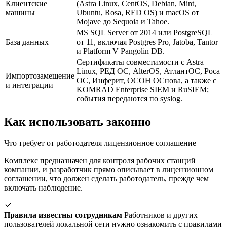
Клиентские
(Astra Linux, CentOS, Debian, Mint,
машины
Ubuntu, Rosa, RED OS) и macOS от
Mojave до Sequoia и Tahoe.
MS SQL Server от 2014 или PostgreSQL
База данных
от 11, включая Postgres Pro, Jatoba, Tantor
и Platform V Pangolin DB.
Сертификаты совместимости с Astra
Linux, РЕД ОС, AlterOS, АтлантОС, Роса
Импортозамещение
ОС, Инферит, ОСОН ОСнова, а также с
и интеграции
KOMRAD Enterprise SIEM и RuSIEM;
события передаются по syslog.
Как использовать законно
Что требует от работодателя лицензионное соглашение
Комплекс предназначен для контроля рабочих станций
компании, и разработчик прямо описывает в лицензионном
соглашении, что должен сделать работодатель, прежде чем
включать наблюдение.
Правила известны сотрудникам
Работников и других
пользователей локальной сети нужно ознакомить с правилами