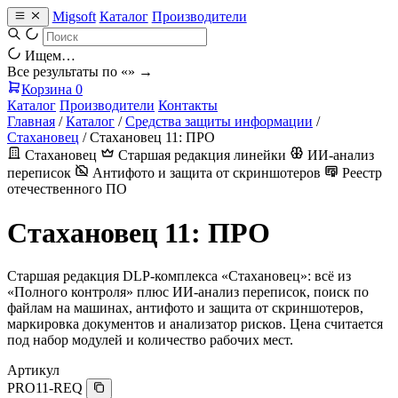
Migsoft
Каталог
Производители
Ищем…
Все результаты по «
» →
Корзина
0
Каталог
Производители
Контакты
Главная
/
Каталог
/
Средства защиты информации
/
Стахановец
/
Стахановец 11: ПРО
Стахановец
Старшая редакция линейки
ИИ-анализ
переписок
Антифото и защита от скриншотеров
Реестр
отечественного ПО
Стахановец 11: ПРО
Старшая редакция DLP-комплекса «Стахановец»: всё из
«Полного контроля» плюс ИИ-анализ переписок, поиск по
файлам на машинах, антифото и защита от скриншотеров,
маркировка документов и анализатор рисков. Цена считается
под набор модулей и количество рабочих мест.
Артикул
PRO11-REQ