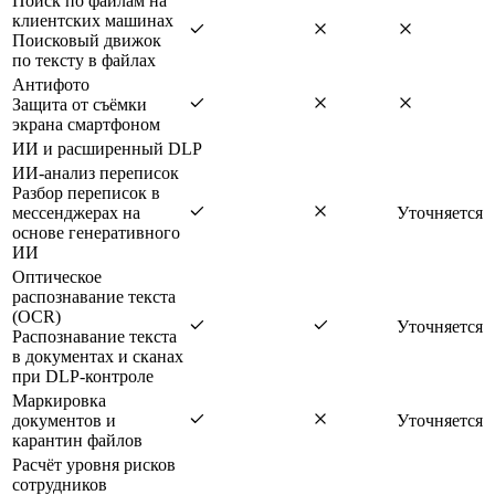
Поиск по файлам на
клиентских машинах
Поисковый движок
по тексту в файлах
Антифото
Защита от съёмки
экрана смартфоном
ИИ и расширенный DLP
ИИ-анализ переписок
Разбор переписок в
мессенджерах на
Уточняется
основе генеративного
ИИ
Оптическое
распознавание текста
(OCR)
Уточняется
Распознавание текста
в документах и сканах
при DLP-контроле
Маркировка
документов и
Уточняется
карантин файлов
Расчёт уровня рисков
сотрудников