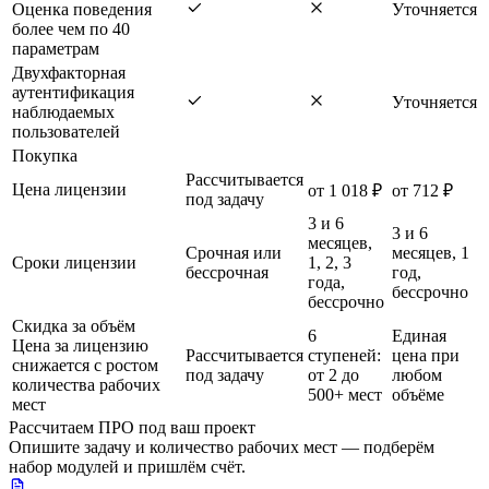
Оценка поведения
Уточняется
более чем по 40
параметрам
Двухфакторная
аутентификация
Уточняется
наблюдаемых
пользователей
Покупка
Рассчитывается
Цена лицензии
от 1 018 ₽
от 712 ₽
под задачу
3 и 6
3 и 6
месяцев,
Срочная или
месяцев, 1
Сроки лицензии
1, 2, 3
бессрочная
год,
года,
бессрочно
бессрочно
Скидка за объём
6
Единая
Цена за лицензию
Рассчитывается
ступеней:
цена при
снижается с ростом
под задачу
от 2 до
любом
количества рабочих
500+ мест
объёме
мест
Рассчитаем ПРО под ваш проект
Опишите задачу и количество рабочих мест — подберём
набор модулей и пришлём счёт.