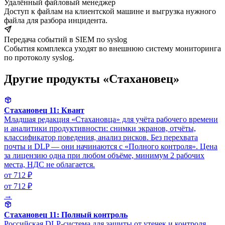
Удалённый файловый менеджер
Доступ к файлам на клиентской машине и выгрузка нужного
файла для разбора инцидента.
Передача событий в SIEM по syslog
События комплекса уходят во внешнюю систему мониторинга
по протоколу syslog.
Другие продукты «Стахановец»
Стахановец 11: Квант
Младшая редакция «Стахановца» для учёта рабочего времени
и аналитики продуктивности: снимки экранов, отчёты,
классификатор поведения, анализ рисков. Без перехвата
почты и DLP — они начинаются с «Полного контроля». Цена
за лицензию одна при любом объёме, минимум 2 рабочих
места, НДС не облагается.
от 712 ₽
от 712 ₽
→
Стахановец 11: Полный контроль
Российская DLP-система для защиты от утечек и контроля