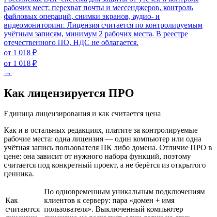
рабочих мест: перехват почты и мессенджеров, контроль
файловых операций, снимки экранов, аудио- и
видеомониторинг. Лицензия считается по контролируемым
учётным записям, минимум 2 рабочих места. В реестре
отечественного ПО, НДС не облагается.
от 1 018 ₽
от 1 018 ₽
→
Как лицензируется ПРО
Единица лицензирования и как считается цена
Как и в остальных редакциях, платите за контролируемые
рабочие места: одна лицензия — один компьютер или одна
учётная запись пользователя ПК либо домена. Отличие ПРО в
цене: она зависит от нужного набора функций, поэтому
считается под конкретный проект, а не берётся из открытого
ценника.
По одновременным уникальным подключениям
Как
клиентов к серверу: пара «домен + имя
считаются
пользователя». Выключенный компьютер