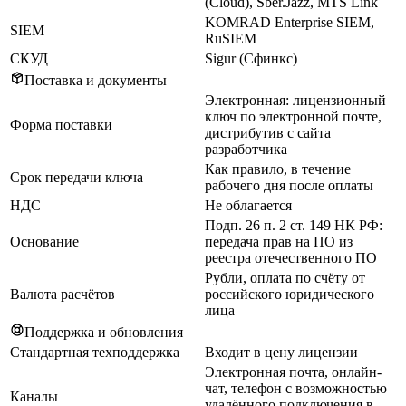
(Cloud), Sber.Jazz, MTS Link
KOMRAD Enterprise SIEM,
SIEM
RuSIEM
СКУД
Sigur (Сфинкс)
Поставка и документы
Электронная: лицензионный
ключ по электронной почте,
Форма поставки
дистрибутив с сайта
разработчика
Как правило, в течение
Срок передачи ключа
рабочего дня после оплаты
НДС
Не облагается
Подп. 26 п. 2 ст. 149 НК РФ:
Основание
передача прав на ПО из
реестра отечественного ПО
Рубли, оплата по счёту от
Валюта расчётов
российского юридического
лица
Поддержка и обновления
Стандартная техподдержка
Входит в цену лицензии
Электронная почта, онлайн-
чат, телефон с возможностью
Каналы
удалённого подключения в