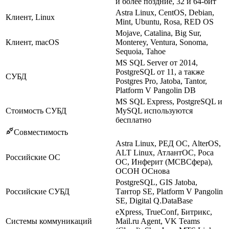
и более поздние, 32 и 64-бит
Astra Linux, CentOS, Debian,
Клиент, Linux
Mint, Ubuntu, Rosa, RED OS
Mojave, Catalina, Big Sur,
Клиент, macOS
Monterey, Ventura, Sonoma,
Sequoia, Tahoe
MS SQL Server от 2014,
PostgreSQL от 11, а также
СУБД
Postgres Pro, Jatoba, Tantor,
Platform V Pangolin DB
MS SQL Express, PostgreSQL и
Стоимость СУБД
MySQL используются
бесплатно
Совместимость
Astra Linux, РЕД ОС, AlterOS,
ALT Linux, АтлантОС, Роса
Российские ОС
ОС, Инферит (МСВСфера),
ОСОН ОСнова
PostgreSQL, GIS Jatoba,
Российские СУБД
Тантор SE, Platform V Pangolin
SE, Digital Q.DataBase
eXpress, TrueConf, Битрикс,
Системы коммуникаций
Mail.ru Agent, VK Teams