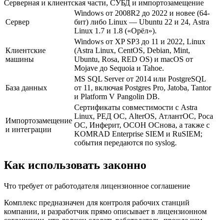
Серверная и клиентская части, СУБД и импортозамещение
Windows от 2008R2 до 2022 и новее (64-
Сервер
бит) либо Linux — Ubuntu 22 и 24, Astra
Linux 1.7 и 1.8 («Орёл»).
Windows от XP SP3 до 11 и 2022, Linux
Клиентские
(Astra Linux, CentOS, Debian, Mint,
машины
Ubuntu, Rosa, RED OS) и macOS от
Mojave до Sequoia и Tahoe.
MS SQL Server от 2014 или PostgreSQL
База данных
от 11, включая Postgres Pro, Jatoba, Tantor
и Platform V Pangolin DB.
Сертификаты совместимости с Astra
Linux, РЕД ОС, AlterOS, АтлантОС, Роса
Импортозамещение
ОС, Инферит, ОСОН ОСнова, а также с
и интеграции
KOMRAD Enterprise SIEM и RuSIEM;
события передаются по syslog.
Как использовать законно
Что требует от работодателя лицензионное соглашение
Комплекс предназначен для контроля рабочих станций
компании, и разработчик прямо описывает в лицензионном