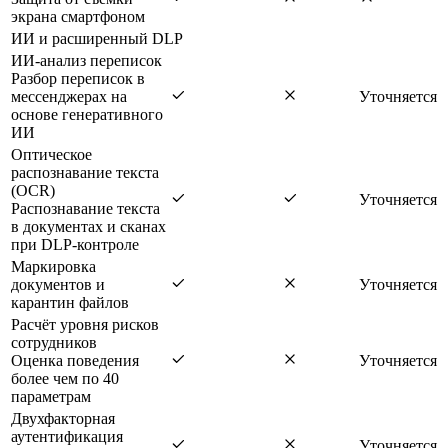
экрана смартфоном
ИИ и расширенный DLP
ИИ-анализ переписок
Разбор переписок в
мессенджерах на
Уточняется
основе генеративного
ИИ
Оптическое
распознавание текста
(OCR)
Уточняется
Распознавание текста
в документах и сканах
при DLP-контроле
Маркировка
документов и
Уточняется
карантин файлов
Расчёт уровня рисков
сотрудников
Оценка поведения
Уточняется
более чем по 40
параметрам
Двухфакторная
аутентификация
Уточняется