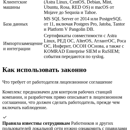
Клиентские
(Astra Linux, CentOS, Debian, Mint,
машины
Ubuntu, Rosa, RED OS) и macOS от
Mojave до Sequoia и Tahoe.
MS SQL Server от 2014 или PostgreSQL
База данных
от 11, включая Postgres Pro, Jatoba, Tantor
и Platform V Pangolin DB.
Сертификаты совместимости с Astra
Linux, РЕД ОС, AlterOS, АтлантОС, Роса
Импортозамещение
ОС, Инферит, ОСОН ОСнова, а также с
и интеграции
KOMRAD Enterprise SIEM и RuSIEM;
события передаются по syslog.
Как использовать законно
Что требует от работодателя лицензионное соглашение
Комплекс предназначен для контроля рабочих станций
компании, и разработчик прямо описывает в лицензионном
соглашении, что должен сделать работодатель, прежде чем
включать наблюдение.
Правила известны сотрудникам
Работников и других
пользователей локальной сети нужно ознакомить с правилами