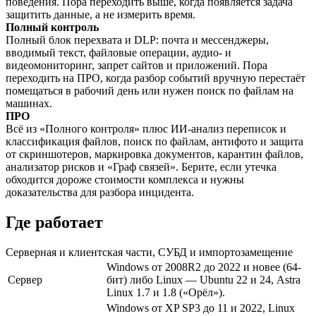
поведения. Пора переходить выше, когда появляется задача
защитить данные, а не измерить время.
Полный контроль
Полный блок перехвата и DLP: почта и мессенджеры,
вводимый текст, файловые операции, аудио- и
видеомониторинг, запрет сайтов и приложений. Пора
переходить на ПРО, когда разбор событий вручную перестаёт
помещаться в рабочий день или нужен поиск по файлам на
машинах.
ПРО
Всё из «Полного контроля» плюс ИИ-анализ переписок и
классификация файлов, поиск по файлам, антифото и защита
от скриншотеров, маркировка документов, карантин файлов,
анализатор рисков и «Граф связей». Берите, если утечка
обходится дороже стоимости комплекса и нужны
доказательства для разбора инцидента.
Где работает
Серверная и клиентская части, СУБД и импортозамещение
Windows от 2008R2 до 2022 и новее (64-
Сервер
бит) либо Linux — Ubuntu 22 и 24, Astra
Linux 1.7 и 1.8 («Орёл»).
Windows от XP SP3 до 11 и 2022, Linux