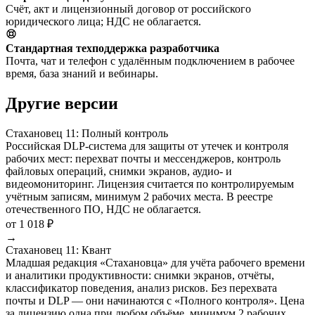
Счёт, акт и лицензионный договор от российского
юридического лица; НДС не облагается.
Стандартная техподдержка разработчика
Почта, чат и телефон с удалённым подключением в рабочее
время, база знаний и вебинары.
Другие версии
Стахановец 11: Полный контроль
Российская DLP-система для защиты от утечек и контроля
рабочих мест: перехват почты и мессенджеров, контроль
файловых операций, снимки экранов, аудио- и
видеомониторинг. Лицензия считается по контролируемым
учётным записям, минимум 2 рабочих места. В реестре
отечественного ПО, НДС не облагается.
от 1 018 ₽
→
Стахановец 11: Квант
Младшая редакция «Стахановца» для учёта рабочего времени
и аналитики продуктивности: снимки экранов, отчёты,
классификатор поведения, анализ рисков. Без перехвата
почты и DLP — они начинаются с «Полного контроля». Цена
за лицензию одна при любом объёме, минимум 2 рабочих