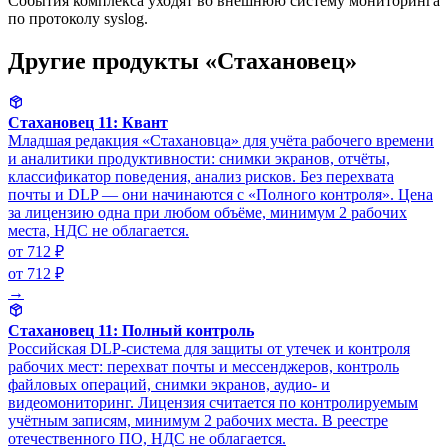
События комплекса уходят во внешнюю систему мониторинга
по протоколу syslog.
Другие продукты «Стахановец»
Стахановец 11: Квант
Младшая редакция «Стахановца» для учёта рабочего времени
и аналитики продуктивности: снимки экранов, отчёты,
классификатор поведения, анализ рисков. Без перехвата
почты и DLP — они начинаются с «Полного контроля». Цена
за лицензию одна при любом объёме, минимум 2 рабочих
места, НДС не облагается.
от 712 ₽
от 712 ₽
→
Стахановец 11: Полный контроль
Российская DLP-система для защиты от утечек и контроля
рабочих мест: перехват почты и мессенджеров, контроль
файловых операций, снимки экранов, аудио- и
видеомониторинг. Лицензия считается по контролируемым
учётным записям, минимум 2 рабочих места. В реестре
отечественного ПО, НДС не облагается.