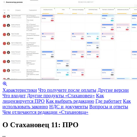
Характеристики
Что получите после оплаты
Другие версии
Что входит
Другие продукты «Стахановец»
Как
лицензируется ПРО
Как выбрать редакцию
Где работает
Как
использовать законно
НДС и документы
Вопросы и ответы
Чем отличаются редакции «Стахановца»
О Стахановец 11: ПРО