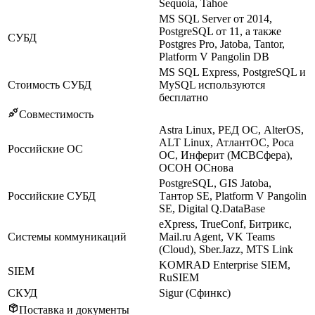
Sequoia, Tahoe
MS SQL Server от 2014,
PostgreSQL от 11, а также
СУБД
Postgres Pro, Jatoba, Tantor,
Platform V Pangolin DB
MS SQL Express, PostgreSQL и
Стоимость СУБД
MySQL используются
бесплатно
Совместимость
Astra Linux, РЕД ОС, AlterOS,
ALT Linux, АтлантОС, Роса
Российские ОС
ОС, Инферит (МСВСфера),
ОСОН ОСнова
PostgreSQL, GIS Jatoba,
Российские СУБД
Тантор SE, Platform V Pangolin
SE, Digital Q.DataBase
eXpress, TrueConf, Битрикс,
Системы коммуникаций
Mail.ru Agent, VK Teams
(Cloud), Sber.Jazz, MTS Link
KOMRAD Enterprise SIEM,
SIEM
RuSIEM
СКУД
Sigur (Сфинкс)
Поставка и документы