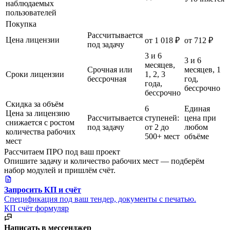
наблюдаемых
пользователей
Покупка
Рассчитывается
Цена лицензии
от 1 018 ₽
от 712 ₽
под задачу
3 и 6
3 и 6
месяцев,
Срочная или
месяцев, 1
Сроки лицензии
1, 2, 3
бессрочная
год,
года,
бессрочно
бессрочно
Скидка за объём
6
Единая
Цена за лицензию
Рассчитывается
ступеней:
цена при
снижается с ростом
под задачу
от 2 до
любом
количества рабочих
500+ мест
объёме
мест
Рассчитаем ПРО под ваш проект
Опишите задачу и количество рабочих мест — подберём
набор модулей и пришлём счёт.
Запросить КП и счёт
Спецификация под ваш тендер, документы с печатью.
КП
счёт
формуляр
Написать в мессенджер