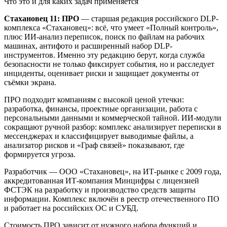
Что это и для каких задач применяется
Стахановец 11: ПРО
— старшая редакция российского DLP-
комплекса «Стахановец»: всё, что умеет «Полный контроль»,
плюс ИИ-анализ переписок, поиск по файлам на рабочих
машинах, антифото и расширенный набор DLP-
инструментов. Именно эту редакцию берут, когда служба
безопасности не только фиксирует события, но и расследует
инциденты, оценивает риски и защищает документы от
съёмки экрана.
ПРО подходит компаниям с высокой ценой утечки:
разработка, финансы, проектные организации, работа с
персональными данными и коммерческой тайной. ИИ-модули
сокращают ручной разбор: комплекс анализирует переписки в
мессенджерах и классифицирует выводимые файлы, а
анализатор рисков и «Граф связей» показывают, где
формируется угроза.
Разработчик — ООО «Стахановец», на ИТ-рынке с 2009 года,
аккредитованная ИТ-компания Минцифры с лицензией
ФСТЭК на разработку и производство средств защиты
информации. Комплекс включён в реестр отечественного ПО
и работает на российских ОС и СУБД.
Стоимость ПРО зависит от нужного набора функций и