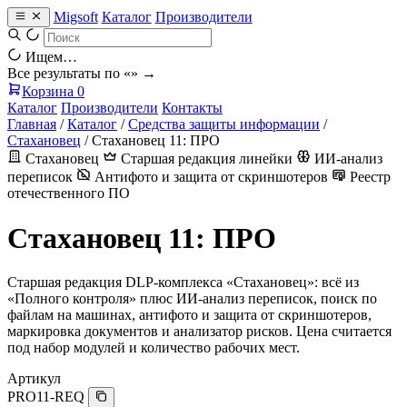
Migsoft
Каталог
Производители
Ищем…
Все результаты по «
» →
Корзина
0
Каталог
Производители
Контакты
Главная
/
Каталог
/
Средства защиты информации
/
Стахановец
/
Стахановец 11: ПРО
Стахановец
Старшая редакция линейки
ИИ-анализ
переписок
Антифото и защита от скриншотеров
Реестр
отечественного ПО
Стахановец 11: ПРО
Старшая редакция DLP-комплекса «Стахановец»: всё из
«Полного контроля» плюс ИИ-анализ переписок, поиск по
файлам на машинах, антифото и защита от скриншотеров,
маркировка документов и анализатор рисков. Цена считается
под набор модулей и количество рабочих мест.
Артикул
PRO11-REQ