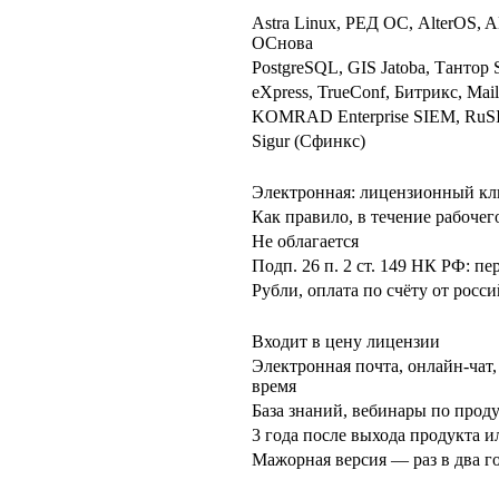
Astra Linux, РЕД ОС, AlterOS
ОСнова
PostgreSQL, GIS Jatoba, Тантор S
eXpress, TrueConf, Битрикс, Mail
KOMRAD Enterprise SIEM, Ru
Sigur (Сфинкс)
Электронная: лицензионный клю
Как правило, в течение рабочег
Не облагается
Подп. 26 п. 2 ст. 149 НК РФ: п
Рубли, оплата по счёту от росс
Входит в цену лицензии
Электронная почта, онлайн-чат
время
База знаний, вебинары по прод
3 года после выхода продукта 
Мажорная версия — раз в два го