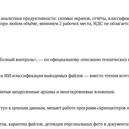
 аналитики продуктивности: снимки экранов, отчёты, классифик
 при любом объёме, минимум 2 рабочих места, НДС не облагаетс
«Полный контроль», — по официальному описанию технических 
И и ИИ-классификация выводимых файлов — вместо чтения всег
ключая запароленные архивы и многоуровневые вложения.
оступ к ценным данным, мешает работе программ-скриншотеров
ов, карантин файлов, детекция персональных фото в документах