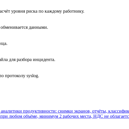
асчёт уровня риска по каждому работнику.
м обменивается данными.
ица.
йла для разбора инцидента.
 протоколу syslog.
 аналитики продуктивности: снимки экранов, отчёты, классифик
 при любом объёме, минимум 2 рабочих места, НДС не облагаетс