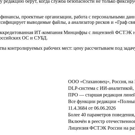
редакцию берут, когда служба безопасности не только фиксируе
, финансы, проектные организации, работа с персональными да
ссифицирует выводимые файлы, а анализатор рисков и «Граф свя
 аккредитованная ИТ-компания Минцифры с лицензией ФСТЭК на
российских ОС и СУБД.
а контролируемых рабочих мест: цену рассчитываем под задачу,
ООО «Стахановец», Россия, на 
DLP-система с ИИ-аналитикой,
ПРО — старшая редакция линей
Все функции редакции «Полный
11.4.3684 от 06.06.2026
Более 40 параметров поведения
Включён в реестр отечествен
Лицензия ФСТЭК России на раз