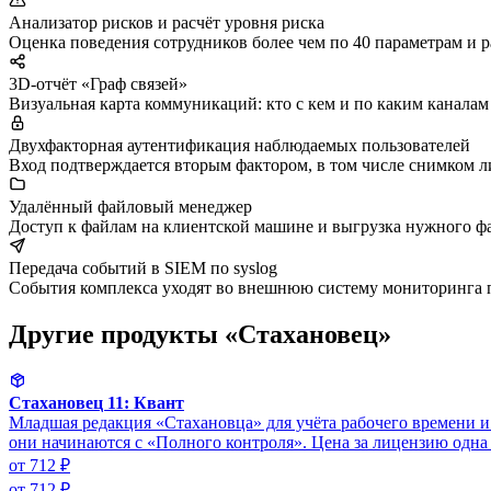
Анализатор рисков и расчёт уровня риска
Оценка поведения сотрудников более чем по 40 параметрам и р
3D-отчёт «Граф связей»
Визуальная карта коммуникаций: кто с кем и по каким канала
Двухфакторная аутентификация наблюдаемых пользователей
Вход подтверждается вторым фактором, в том числе снимком л
Удалённый файловый менеджер
Доступ к файлам на клиентской машине и выгрузка нужного фа
Передача событий в SIEM по syslog
События комплекса уходят во внешнюю систему мониторинга по
Другие продукты «Стахановец»
Стахановец 11: Квант
Младшая редакция «Стахановца» для учёта рабочего времени и
они начинаются с «Полного контроля». Цена за лицензию одна
от 712 ₽
от 712 ₽