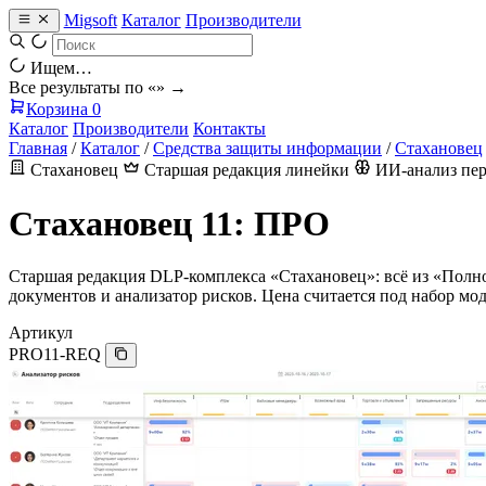
Migsoft
Каталог
Производители
Ищем…
Все результаты по «
» →
Корзина
0
Каталог
Производители
Контакты
Главная
/
Каталог
/
Средства защиты информации
/
Стахановец
Стахановец
Старшая редакция линейки
ИИ-анализ пе
Стахановец 11: ПРО
Старшая редакция DLP-комплекса «Стахановец»: всё из «Полно
документов и анализатор рисков. Цена считается под набор мод
Артикул
PRO11-REQ