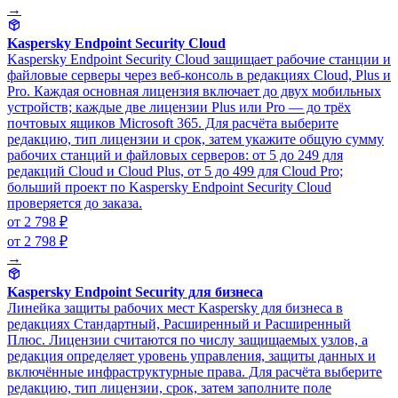
→
Kaspersky Endpoint Security Cloud
Kaspersky Endpoint Security Cloud защищает рабочие станции и
файловые серверы через веб-консоль в редакциях Cloud, Plus и
Pro. Каждая основная лицензия включает до двух мобильных
устройств; каждые две лицензии Plus или Pro — до трёх
почтовых ящиков Microsoft 365. Для расчёта выберите
редакцию, тип лицензии и срок, затем укажите общую сумму
рабочих станций и файловых серверов: от 5 до 249 для
редакций Cloud и Cloud Plus, от 5 до 499 для Cloud Pro;
больший проект по Kaspersky Endpoint Security Cloud
проверяется до заказа.
от 2 798 ₽
от 2 798 ₽
→
Kaspersky Endpoint Security для бизнеса
Линейка защиты рабочих мест Kaspersky для бизнеса в
редакциях Стандартный, Расширенный и Расширенный
Плюс. Лицензии считаются по числу защищаемых узлов, а
редакция определяет уровень управления, защиты данных и
включённые инфраструктурные права. Для расчёта выберите
редакцию, тип лицензии, срок, затем заполните поле