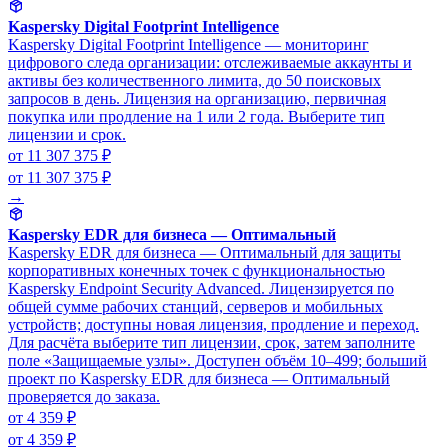
Kaspersky Digital Footprint Intelligence
Kaspersky Digital Footprint Intelligence — мониторинг
цифрового следа организации: отслеживаемые аккаунты и
активы без количественного лимита, до 50 поисковых
запросов в день. Лицензия на организацию, первичная
покупка или продление на 1 или 2 года. Выберите тип
лицензии и срок.
от 11 307 375 ₽
от 11 307 375 ₽
→
Kaspersky EDR для бизнеса — Оптимальный
Kaspersky EDR для бизнеса — Оптимальный для защиты
корпоративных конечных точек с функциональностью
Kaspersky Endpoint Security Advanced. Лицензируется по
общей сумме рабочих станций, серверов и мобильных
устройств; доступны новая лицензия, продление и переход.
Для расчёта выберите тип лицензии, срок, затем заполните
поле «Защищаемые узлы». Доступен объём 10–499; больший
проект по Kaspersky EDR для бизнеса — Оптимальный
проверяется до заказа.
от 4 359 ₽
от 4 359 ₽