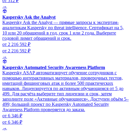
от 312 ₽
→
Kaspersky Ask the Analyst
Kaspersky Ask the Analyst — прямые запросы к экспертам-
аналитикам Kaspersky по threat intelligence. Сертификат на 5,
10 или 20 обращений в год, срок 1 или 2 года. Выберите
годовой лимит обращений и срок.
от 2 216 592 ₽
от 2 216 592 ₽
→
Kaspersky Automated Security Awareness Platform
Kaspersky ASAP автоматизирует обучение сотрудников с
помощью интерактивных материалов, проверочных тестов,
имитаций фишинговых атак и более 500 практических
навыков. Лицензируется по активным обучающимся от 5 до
499. Для расчёта выберите тип лицензии и срок, затем
заполните поле «Активные обучающиеся». Доступен объём 5–
499; больший проект по Kaspersky Automated Security
Awareness Platform проверяется до заказа.
от 6 346 ₽
от 6 346 ₽
→