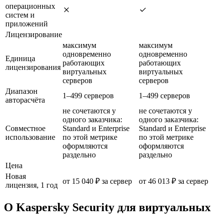
операционных
систем и
приложений
Лицензирование
максимум
максимум
одновременно
одновременно
Единица
работающих
работающих
лицензирования
виртуальных
виртуальных
серверов
серверов
Диапазон
1–499 серверов
1–499 серверов
авторасчёта
не сочетаются у
не сочетаются у
одного заказчика:
одного заказчика:
Совместное
Standard и Enterprise
Standard и Enterprise
использование
по этой метрике
по этой метрике
оформляются
оформляются
раздельно
раздельно
Цена
Новая
от 15 040 ₽ за сервер
от 46 013 ₽ за сервер
лицензия, 1 год
О Kaspersky Security для виртуальных