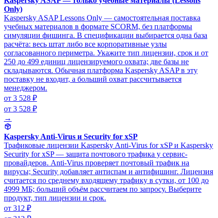
Kaspersky ASAP — только учебные материалы (Lessons
Only)
Kaspersky ASAP Lessons Only — самостоятельная поставка
учебных материалов в формате SCORM, без платформы
симуляции фишинга. В спецификации выбирается одна база
расчёта: весь штат либо все корпоративные узлы
согласованного периметра. Укажите тип лицензии, срок и от
250 до 499 единиц лицензируемого охвата; две базы не
складываются. Обычная платформа Kaspersky ASAP в эту
поставку не входит, а больший охват рассчитывается
менеджером.
от 3 528 ₽
от 3 528 ₽
→
Kaspersky Anti-Virus и Security for xSP
Трафиковые лицензии Kaspersky Anti-Virus for xSP и Kaspersky
Security for xSP — защита почтового трафика у сервис-
провайдеров. Anti-Virus проверяет почтовый трафик на
вирусы; Security добавляет антиспам и антифишинг. Лицензия
считается по среднему входящему трафику в сутки, от 100 до
4999 МБ; больший объём рассчитаем по запросу. Выберите
продукт, тип лицензии и срок.
от 312 ₽