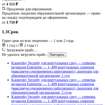
от
4 513 ₽
Продление для образования
Продление лицензии образовательной организации — право
на скидку подтверждаем до оформления.
от
3 759 ₽
1.3
Срок
Один срок на всю лицензию — 1 или 2 года.
1 год
i
i
2 года
i
i
Загружаем прайс…
Не удалось загрузить прайс.
Повторить
Kaspersky Security для виртуальных сред — серверы,
редакция Enterprise — 1–499 виртуальных серверов
(максимум одновременно работающих); лицензия для
образовательной организации; 1 год
Kaspersky Security для виртуальных сред — серверы,
редакция Enterprise — 1–499 виртуальных серверов
(максимум одновременно работающих); лицензия для
образовательной организации; 2 года
Kaspersky Security для виртуальных сред — серверы,
редакция Enterprise — 1–499 виртуальных серверов