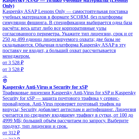
Kaspersky ASAP — только учебные материалы (Lessons
Only)
Kaspersky ASAP Lessons Only — самостоятельная поставка
учебных материалов в формате SCORM, без платформы
симуляции фишинга. В спецификации выбирается одна база
расчёта: весь штат либо все корпоративные узлы
согласованного периметра. Укажите тип лицензии, срок и от
250 до 499 единиц лицензируемого охвата; две базы не
складываются. Обычная платформа Kaspersky ASAP в эту
поставку не входит, а больший охват рассчитывается
менеджером.
от 3 528 ₽
от 3 528 ₽
→
Kaspersky Anti-Virus и Security for xSP
Трафиковые лицензии Kaspersky Anti-Virus for xSP и Kaspersky
Security for xSP — защита почтового трафика у сервис-
провайдеров. Anti-Virus проверяет почтовый трафик на
вирусы; Security добавляет антиспам и антифишинг. Лицензия
считается по среднему входящему трафику в сутки, от 100 до
4999 МБ; больший объём рассчитаем по запросу. Выберите
продукт, тип лицензии и срок.
от 312 ₽