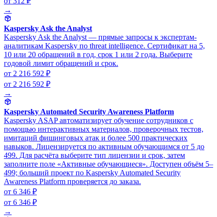
от 312 ₽
→
Kaspersky Ask the Analyst
Kaspersky Ask the Analyst — прямые запросы к экспертам-
аналитикам Kaspersky по threat intelligence. Сертификат на 5,
10 или 20 обращений в год, срок 1 или 2 года. Выберите
годовой лимит обращений и срок.
от 2 216 592 ₽
от 2 216 592 ₽
→
Kaspersky Automated Security Awareness Platform
Kaspersky ASAP автоматизирует обучение сотрудников с
помощью интерактивных материалов, проверочных тестов,
имитаций фишинговых атак и более 500 практических
навыков. Лицензируется по активным обучающимся от 5 до
499. Для расчёта выберите тип лицензии и срок, затем
заполните поле «Активные обучающиеся». Доступен объём 5–
499; больший проект по Kaspersky Automated Security
Awareness Platform проверяется до заказа.
от 6 346 ₽
от 6 346 ₽
→