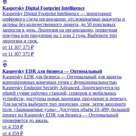
Kaspersky Digital Footprint Intelligence
Kaspersky Digital Footprint Intelligence — мониторинг
цифрового следа организации: отслеживаемые аккаунты и
активы без количественного лимита, до 50 поисковых
запросов в день. Лицензия на организацию, первичная
покупка или продление на 1 или 2 года. Выберите тип
лицензии и срок.
от 11 307 375 ₽
от 11 307 375 ₽
→
Kaspersky EDR для бизнеса — Оптимальный
Kaspersky EDR для бизнеса — Оптимальный для защиты
корпоративных конечных точек с функциональностью
Kaspersky Endpoint Security Advanced. Лицензируется по
общей сумме рабочих станций, серверов и мобильных
устройств; доступны новая лицензия, продление и переход.
Для расчёта выберите тип лицензии, срок, затем заполните
поле «Защищаемые узлы». Доступен объём 10–499; больший
проект по Kaspersky EDR для бизнеса — Оптимальный
проверяется до заказа.
от 4 359 ₽
от 4 359 ₽