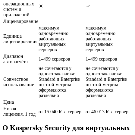
операционных
систем и
приложений
Лицензирование
максимум
максимум
одновременно
одновременно
Единица
работающих
работающих
лицензирования
виртуальных
виртуальных
серверов
серверов
Диапазон
1–499 серверов
1–499 серверов
авторасчёта
не сочетаются у
не сочетаются у
одного заказчика:
одного заказчика:
Совместное
Standard и Enterprise
Standard и Enterprise
использование
по этой метрике
по этой метрике
оформляются
оформляются
раздельно
раздельно
Цена
Новая
от 15 040 ₽ за сервер
от 46 013 ₽ за сервер
лицензия, 1 год
О Kaspersky Security для виртуальных