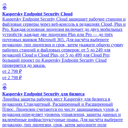
→
Kaspersky Endpoint Security Cloud
Kaspersky Endpoint Security Cloud защищает рабочие станции и
файловые серверы через веб-консоль в редакциях Cloud, Plus и
Pro. Каждая основная лицензия включает до двух мобильных
устройств; каждые две лицензии Plus или Pro — до трёх
почтовых ящиков Microsoft 365. Для расчёта выберите
редакцию, тип лицензии и срок, затем укажите общую сумму
рабочих станций и файловых серверов: от 5 до 249 для
редакций Cloud и Cloud Plus, от 5 до 499 для Cloud Pro;
больший проект по Kaspersky Endpoint Security Cloud
проверяется до заказа.
от 2 798 ₽
от 2 798 ₽
→
Kaspersky Endpoint Security для бизнеса
Линейка защиты рабочих мест Kaspersky для бизнеса в
редакциях Стандартный, Расширенный и Расширенный
Плюс. Лицензии считаются по числу защищаемых узлов, а
редакция определяет уровень управления, защиты данных и
включённые инфраструктурные права. Для расчёта выберите
редакцию, тип лицензии, срок, затем заполните поле