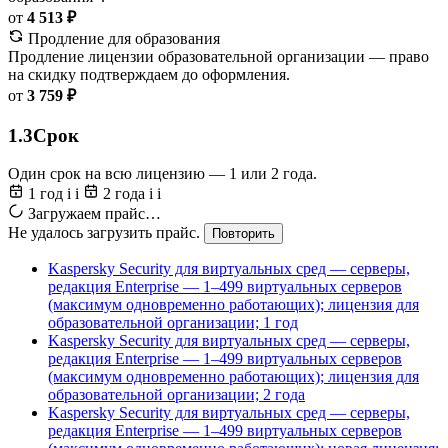
от
4 513 ₽
Продление для образования
Продление лицензии образовательной организации — право
на скидку подтверждаем до оформления.
от
3 759 ₽
1.3
Срок
Один срок на всю лицензию — 1 или 2 года.
1 год
i
i
2 года
i
i
Загружаем прайс…
Не удалось загрузить прайс.
Повторить
Kaspersky Security для виртуальных сред — серверы,
редакция Enterprise — 1–499 виртуальных серверов
(максимум одновременно работающих); лицензия для
образовательной организации; 1 год
Kaspersky Security для виртуальных сред — серверы,
редакция Enterprise — 1–499 виртуальных серверов
(максимум одновременно работающих); лицензия для
образовательной организации; 2 года
Kaspersky Security для виртуальных сред — серверы,
редакция Enterprise — 1–499 виртуальных серверов