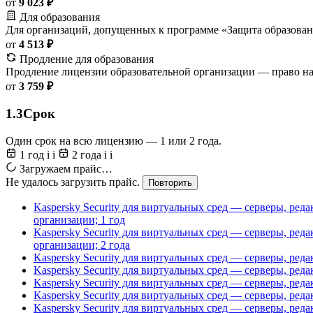
от
9 023 ₽
Для образования
Для организаций, допущенных к программе «Защита образован
от
4 513 ₽
Продление для образования
Продление лицензии образовательной организации — право на
от
3 759 ₽
1.3
Срок
Один срок на всю лицензию — 1 или 2 года.
1 год
i
i
2 года
i
i
Загружаем прайс…
Не удалось загрузить прайс.
Повторить
Kaspersky Security для виртуальных сред — серверы, ред
организации; 1 год
Kaspersky Security для виртуальных сред — серверы, ред
организации; 2 года
Kaspersky Security для виртуальных сред — серверы, ред
Kaspersky Security для виртуальных сред — серверы, ред
Kaspersky Security для виртуальных сред — серверы, ред
Kaspersky Security для виртуальных сред — серверы, ред
Kaspersky Security для виртуальных сред — серверы, ре