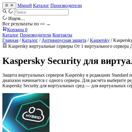
Migsoft
Каталог
Производители
Ищем…
Все результаты по «
» →
Корзина
0
Каталог
Производители
Контакты
Главная
/
Каталог
/
Антивирусная защита
/
Kaspersky
/
Kaspersk
Kaspersky
виртуальные серверы
От 1 виртуального сервера
Kaspersky Security для вирт
Защита виртуальных серверов Kaspersky в редакциях Standard
диапазон начинается с одного сервера. Для расчёта выберите 
Kaspersky Security для виртуальных сред — для виртуальных сер