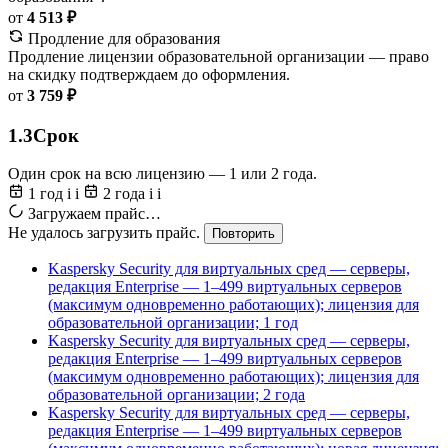
от
4 513 ₽
Продление для образования
Продление лицензии образовательной организации — право
на скидку подтверждаем до оформления.
от
3 759 ₽
1.3
Срок
Один срок на всю лицензию — 1 или 2 года.
1 год
i
i
2 года
i
i
Загружаем прайс…
Не удалось загрузить прайс.
Повторить
Kaspersky Security для виртуальных сред — серверы,
редакция Enterprise — 1–499 виртуальных серверов
(максимум одновременно работающих); лицензия для
образовательной организации; 1 год
Kaspersky Security для виртуальных сред — серверы,
редакция Enterprise — 1–499 виртуальных серверов
(максимум одновременно работающих); лицензия для
образовательной организации; 2 года
Kaspersky Security для виртуальных сред — серверы,
редакция Enterprise — 1–499 виртуальных серверов