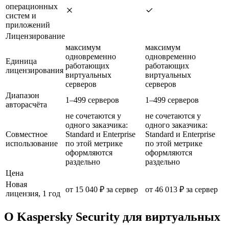
операционных
систем и
приложений
Лицензирование
максимум
максимум
одновременно
одновременно
Единица
работающих
работающих
лицензирования
виртуальных
виртуальных
серверов
серверов
Диапазон
1–499 серверов
1–499 серверов
авторасчёта
не сочетаются у
не сочетаются у
одного заказчика:
одного заказчика:
Совместное
Standard и Enterprise
Standard и Enterprise
использование
по этой метрике
по этой метрике
оформляются
оформляются
раздельно
раздельно
Цена
Новая
от 15 040 ₽ за сервер
от 46 013 ₽ за сервер
лицензия, 1 год
О Kaspersky Security для виртуальных