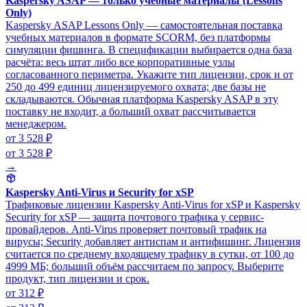
Kaspersky ASAP — только учебные материалы (Lessons
Only)
Kaspersky ASAP Lessons Only — самостоятельная поставка
учебных материалов в формате SCORM, без платформы
симуляции фишинга. В спецификации выбирается одна база
расчёта: весь штат либо все корпоративные узлы
согласованного периметра. Укажите тип лицензии, срок и от
250 до 499 единиц лицензируемого охвата; две базы не
складываются. Обычная платформа Kaspersky ASAP в эту
поставку не входит, а больший охват рассчитывается
менеджером.
от 3 528 ₽
от 3 528 ₽
→
Kaspersky Anti-Virus и Security for xSP
Трафиковые лицензии Kaspersky Anti-Virus for xSP и Kaspersky
Security for xSP — защита почтового трафика у сервис-
провайдеров. Anti-Virus проверяет почтовый трафик на
вирусы; Security добавляет антиспам и антифишинг. Лицензия
считается по среднему входящему трафику в сутки, от 100 до
4999 МБ; больший объём рассчитаем по запросу. Выберите
продукт, тип лицензии и срок.
от 312 ₽