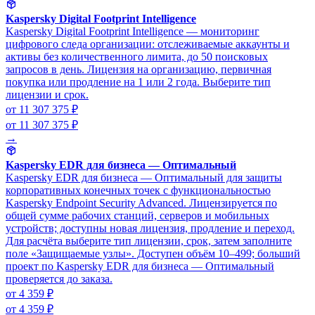
Kaspersky Digital Footprint Intelligence
Kaspersky Digital Footprint Intelligence — мониторинг
цифрового следа организации: отслеживаемые аккаунты и
активы без количественного лимита, до 50 поисковых
запросов в день. Лицензия на организацию, первичная
покупка или продление на 1 или 2 года. Выберите тип
лицензии и срок.
от 11 307 375 ₽
от 11 307 375 ₽
→
Kaspersky EDR для бизнеса — Оптимальный
Kaspersky EDR для бизнеса — Оптимальный для защиты
корпоративных конечных точек с функциональностью
Kaspersky Endpoint Security Advanced. Лицензируется по
общей сумме рабочих станций, серверов и мобильных
устройств; доступны новая лицензия, продление и переход.
Для расчёта выберите тип лицензии, срок, затем заполните
поле «Защищаемые узлы». Доступен объём 10–499; больший
проект по Kaspersky EDR для бизнеса — Оптимальный
проверяется до заказа.
от 4 359 ₽
от 4 359 ₽