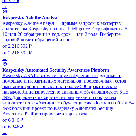
от 312 ₽
→
Kaspersky Ask the Analyst
Kaspersky Ask the Analyst — прямые запросы к экспертам-
аналитикам Kaspersky по threat intelligence. Сертификат на 5,
10 или 20 обращений в год, срок 1 или 2 года. Выберите
годовой лимит обращений и срок.
от 2 216 592 ₽
от 2 216 592 ₽
→
Kaspersky Automated Security Awareness Platform
Kaspersky ASAP автоматизирует обучение сотрудников с
помощью интерактивных материалов, проверочных тестов,
имитаций фишинговых атак и более 500 практических
навыков. Лицензируется по активным обучающимся от 5 до
499. Для расчёта выберите тип лицензии и срок, затем
заполните поле «Активные обучающиеся». Доступен объём 5–
499; больший проект по Kaspersky Automated Security
Awareness Platform проверяется до заказа.
от 6 346 ₽
от 6 346 ₽
→