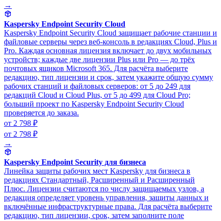
→
Kaspersky Endpoint Security Cloud
Kaspersky Endpoint Security Cloud защищает рабочие станции и
файловые серверы через веб-консоль в редакциях Cloud, Plus и
Pro. Каждая основная лицензия включает до двух мобильных
устройств; каждые две лицензии Plus или Pro — до трёх
почтовых ящиков Microsoft 365. Для расчёта выберите
редакцию, тип лицензии и срок, затем укажите общую сумму
рабочих станций и файловых серверов: от 5 до 249 для
редакций Cloud и Cloud Plus, от 5 до 499 для Cloud Pro;
больший проект по Kaspersky Endpoint Security Cloud
проверяется до заказа.
от 2 798 ₽
от 2 798 ₽
→
Kaspersky Endpoint Security для бизнеса
Линейка защиты рабочих мест Kaspersky для бизнеса в
редакциях Стандартный, Расширенный и Расширенный
Плюс. Лицензии считаются по числу защищаемых узлов, а
редакция определяет уровень управления, защиты данных и
включённые инфраструктурные права. Для расчёта выберите
редакцию, тип лицензии, срок, затем заполните поле