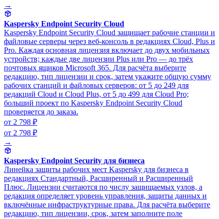
→
Kaspersky Endpoint Security Cloud
Kaspersky Endpoint Security Cloud защищает рабочие станции и
файловые серверы через веб-консоль в редакциях Cloud, Plus и
Pro. Каждая основная лицензия включает до двух мобильных
устройств; каждые две лицензии Plus или Pro — до трёх
почтовых ящиков Microsoft 365. Для расчёта выберите
редакцию, тип лицензии и срок, затем укажите общую сумму
рабочих станций и файловых серверов: от 5 до 249 для
редакций Cloud и Cloud Plus, от 5 до 499 для Cloud Pro;
больший проект по Kaspersky Endpoint Security Cloud
проверяется до заказа.
от 2 798 ₽
от 2 798 ₽
→
Kaspersky Endpoint Security для бизнеса
Линейка защиты рабочих мест Kaspersky для бизнеса в
редакциях Стандартный, Расширенный и Расширенный
Плюс. Лицензии считаются по числу защищаемых узлов, а
редакция определяет уровень управления, защиты данных и
включённые инфраструктурные права. Для расчёта выберите
редакцию, тип лицензии, срок, затем заполните поле