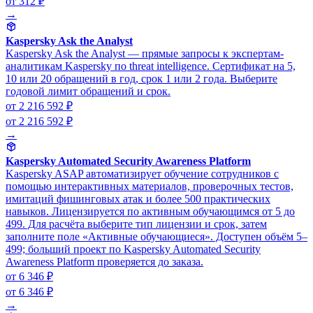
от 312 ₽
→
Kaspersky Ask the Analyst
Kaspersky Ask the Analyst — прямые запросы к экспертам-
аналитикам Kaspersky по threat intelligence. Сертификат на 5,
10 или 20 обращений в год, срок 1 или 2 года. Выберите
годовой лимит обращений и срок.
от 2 216 592 ₽
от 2 216 592 ₽
→
Kaspersky Automated Security Awareness Platform
Kaspersky ASAP автоматизирует обучение сотрудников с
помощью интерактивных материалов, проверочных тестов,
имитаций фишинговых атак и более 500 практических
навыков. Лицензируется по активным обучающимся от 5 до
499. Для расчёта выберите тип лицензии и срок, затем
заполните поле «Активные обучающиеся». Доступен объём 5–
499; больший проект по Kaspersky Automated Security
Awareness Platform проверяется до заказа.
от 6 346 ₽
от 6 346 ₽
→