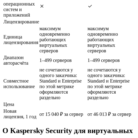
операционных
систем и
приложений
Лицензирование
максимум
максимум
одновременно
одновременно
Единица
работающих
работающих
лицензирования
виртуальных
виртуальных
серверов
серверов
Диапазон
1–499 серверов
1–499 серверов
авторасчёта
не сочетаются у
не сочетаются у
одного заказчика:
одного заказчика:
Совместное
Standard и Enterprise
Standard и Enterprise
использование
по этой метрике
по этой метрике
оформляются
оформляются
раздельно
раздельно
Цена
Новая
от 15 040 ₽ за сервер
от 46 013 ₽ за сервер
лицензия, 1 год
О Kaspersky Security для виртуальных