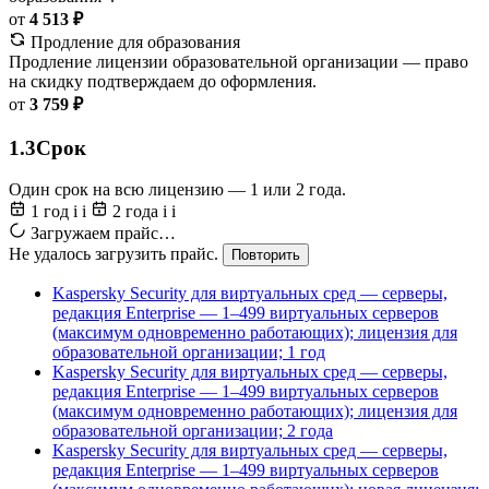
от
4 513 ₽
Продление для образования
Продление лицензии образовательной организации — право
на скидку подтверждаем до оформления.
от
3 759 ₽
1.3
Срок
Один срок на всю лицензию — 1 или 2 года.
1 год
i
i
2 года
i
i
Загружаем прайс…
Не удалось загрузить прайс.
Повторить
Kaspersky Security для виртуальных сред — серверы,
редакция Enterprise — 1–499 виртуальных серверов
(максимум одновременно работающих); лицензия для
образовательной организации; 1 год
Kaspersky Security для виртуальных сред — серверы,
редакция Enterprise — 1–499 виртуальных серверов
(максимум одновременно работающих); лицензия для
образовательной организации; 2 года
Kaspersky Security для виртуальных сред — серверы,
редакция Enterprise — 1–499 виртуальных серверов