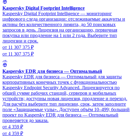
Kaspersky Digital Footprint Intelligence
Kaspersky Digital Footprint Intelligence — мониторинг
цифрового следа организации: отслеживаемые аккаунты и
активы без количественного лимита, до 50 поисковых
запросов в день. Лицензия на организацию, первичная
покупка или продление на 1 или 2 года. Выберите тип
лицензии и срок.
от 11 307 375 ₽
от 11 307 375 ₽
→
Kaspersky EDR для бизнеса — Оптимальный
Kaspersky EDR для бизнеса — Оптимальный для защиты
корпоративных конечных точек с функциональностью
Kaspersky Endpoint Security Advanced. Лицензируется по
общей сумме рабочих станций, серверов и мобильных
устройств; доступны новая лицензия, продление и переход.
Для расчёта выберите тип лицензии, срок, затем заполните
поле «Защищаемые узлы». Доступен объём 10–499; больший
проект по Kaspersky EDR для бизнеса — Оптимальный
проверяется до заказа.
от 4 359 ₽
от 4 359 ₽