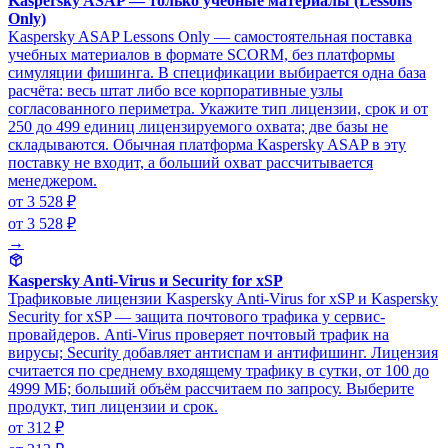
Kaspersky ASAP — только учебные материалы (Lessons
Only)
Kaspersky ASAP Lessons Only — самостоятельная поставка
учебных материалов в формате SCORM, без платформы
симуляции фишинга. В спецификации выбирается одна база
расчёта: весь штат либо все корпоративные узлы
согласованного периметра. Укажите тип лицензии, срок и от
250 до 499 единиц лицензируемого охвата; две базы не
складываются. Обычная платформа Kaspersky ASAP в эту
поставку не входит, а больший охват рассчитывается
менеджером.
от 3 528 ₽
от 3 528 ₽
→
Kaspersky Anti-Virus и Security for xSP
Трафиковые лицензии Kaspersky Anti-Virus for xSP и Kaspersky
Security for xSP — защита почтового трафика у сервис-
провайдеров. Anti-Virus проверяет почтовый трафик на
вирусы; Security добавляет антиспам и антифишинг. Лицензия
считается по среднему входящему трафику в сутки, от 100 до
4999 МБ; больший объём рассчитаем по запросу. Выберите
продукт, тип лицензии и срок.
от 312 ₽