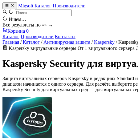
Migsoft
Каталог
Производители
Ищем…
Все результаты по «
» →
Корзина
0
Каталог
Производители
Контакты
Главная
/
Каталог
/
Антивирусная защита
/
Kaspersky
/
Kaspersk
Kaspersky
виртуальные серверы
От 1 виртуального сервера
Kaspersky Security для вирт
Защита виртуальных серверов Kaspersky в редакциях Standard
диапазон начинается с одного сервера. Для расчёта выберите 
Kaspersky Security для виртуальных сред — для виртуальных сер