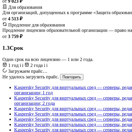
от
9 023 ₽
Для образования
Для организаций, допущенных к программе «Защита образован
от
4 513 ₽
Продление для образования
Продление лицензии образовательной организации — право на
от
3 759 ₽
1.3
Срок
Один срок на всю лицензию — 1 или 2 года.
1 год
i
i
2 года
i
i
Загружаем прайс…
Не удалось загрузить прайс.
Повторить
Kaspersky Security для виртуальных сред — серверы, ред
организации; 1 год
Kaspersky Security для виртуальных сред — серверы, ред
организации; 2 года
Kaspersky Security для виртуальных сред — серверы, ред
Kaspersky Security для виртуальных сред — серверы, ред
Kaspersky Security для виртуальных сред — серверы, ред
Kaspersky Security для виртуальных сред — серверы, ред
Kaspersky Security для виртуальных сред — серверы, ре