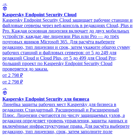
→
Kaspersky Endpoint Security Cloud
Kaspersky Endpoint Security Cloud защищает рабочие станции и
файловые серверы через веб-консоль в редакциях Cloud, Plus и
Pro. Каждая основная лицензия включает до двух мобильных
устройств; каждые две лицензии Plus или Pro — до трёх
почтовых ящиков Microsoft 365. Для расчёта выберите
редакцию, тип лицензии и срок, затем укажите общую сумму
рабочих станций и файловых серверов: от 5 до 249 для
редакций Cloud и Cloud Plus, от 5 до 499 для Cloud Pro;
больший проект по Kaspersky Endpoint Security Cloud
проверяется до заказа.
от 2 798 ₽
от 2 798 ₽
→
Kaspersky Endpoint Security для бизнеса
Линейка защиты рабочих мест Kaspersky для бизнеса в
редакциях Стандартный, Расширенный и Расширенный
Плюс. Лицензии считаются по числу защищаемых узлов, а
редакция определяет уровень управления, защиты данных и
включённые инфраструктурные права. Для расчёта выберите
редакцию, тип лицензии, срок, затем заполните поле