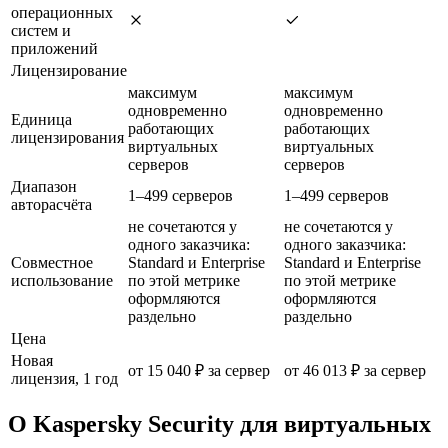
операционных
систем и
приложений
Лицензирование
максимум
максимум
одновременно
одновременно
Единица
работающих
работающих
лицензирования
виртуальных
виртуальных
серверов
серверов
Диапазон
1–499 серверов
1–499 серверов
авторасчёта
не сочетаются у
не сочетаются у
одного заказчика:
одного заказчика:
Совместное
Standard и Enterprise
Standard и Enterprise
использование
по этой метрике
по этой метрике
оформляются
оформляются
раздельно
раздельно
Цена
Новая
от 15 040 ₽ за сервер
от 46 013 ₽ за сервер
лицензия, 1 год
О Kaspersky Security для виртуальных