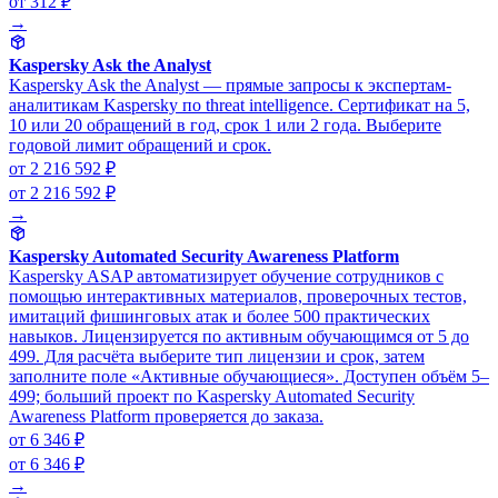
от 312 ₽
→
Kaspersky Ask the Analyst
Kaspersky Ask the Analyst — прямые запросы к экспертам-
аналитикам Kaspersky по threat intelligence. Сертификат на 5,
10 или 20 обращений в год, срок 1 или 2 года. Выберите
годовой лимит обращений и срок.
от 2 216 592 ₽
от 2 216 592 ₽
→
Kaspersky Automated Security Awareness Platform
Kaspersky ASAP автоматизирует обучение сотрудников с
помощью интерактивных материалов, проверочных тестов,
имитаций фишинговых атак и более 500 практических
навыков. Лицензируется по активным обучающимся от 5 до
499. Для расчёта выберите тип лицензии и срок, затем
заполните поле «Активные обучающиеся». Доступен объём 5–
499; больший проект по Kaspersky Automated Security
Awareness Platform проверяется до заказа.
от 6 346 ₽
от 6 346 ₽
→