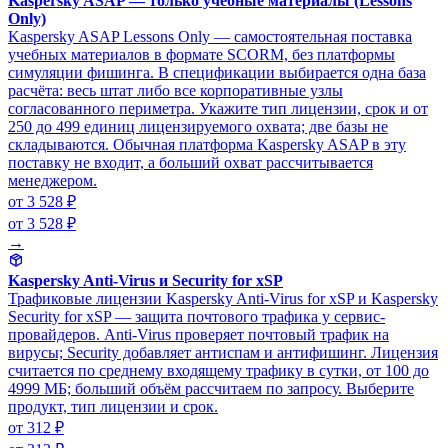
Kaspersky ASAP — только учебные материалы (Lessons
Only)
Kaspersky ASAP Lessons Only — самостоятельная поставка
учебных материалов в формате SCORM, без платформы
симуляции фишинга. В спецификации выбирается одна база
расчёта: весь штат либо все корпоративные узлы
согласованного периметра. Укажите тип лицензии, срок и от
250 до 499 единиц лицензируемого охвата; две базы не
складываются. Обычная платформа Kaspersky ASAP в эту
поставку не входит, а больший охват рассчитывается
менеджером.
от 3 528 ₽
от 3 528 ₽
→
Kaspersky Anti-Virus и Security for xSP
Трафиковые лицензии Kaspersky Anti-Virus for xSP и Kaspersky
Security for xSP — защита почтового трафика у сервис-
провайдеров. Anti-Virus проверяет почтовый трафик на
вирусы; Security добавляет антиспам и антифишинг. Лицензия
считается по среднему входящему трафику в сутки, от 100 до
4999 МБ; больший объём рассчитаем по запросу. Выберите
продукт, тип лицензии и срок.
от 312 ₽