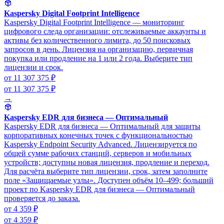
Kaspersky Digital Footprint Intelligence
Kaspersky Digital Footprint Intelligence — мониторинг
цифрового следа организации: отслеживаемые аккаунты и
активы без количественного лимита, до 50 поисковых
запросов в день. Лицензия на организацию, первичная
покупка или продление на 1 или 2 года. Выберите тип
лицензии и срок.
от 11 307 375 ₽
от 11 307 375 ₽
→
Kaspersky EDR для бизнеса — Оптимальный
Kaspersky EDR для бизнеса — Оптимальный для защиты
корпоративных конечных точек с функциональностью
Kaspersky Endpoint Security Advanced. Лицензируется по
общей сумме рабочих станций, серверов и мобильных
устройств; доступны новая лицензия, продление и переход.
Для расчёта выберите тип лицензии, срок, затем заполните
поле «Защищаемые узлы». Доступен объём 10–499; больший
проект по Kaspersky EDR для бизнеса — Оптимальный
проверяется до заказа.
от 4 359 ₽
от 4 359 ₽