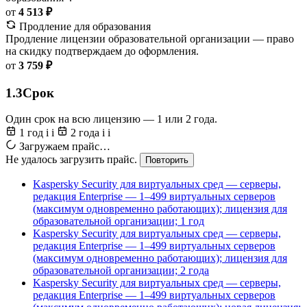
от
4 513 ₽
Продление для образования
Продление лицензии образовательной организации — право
на скидку подтверждаем до оформления.
от
3 759 ₽
1.3
Срок
Один срок на всю лицензию — 1 или 2 года.
1 год
i
i
2 года
i
i
Загружаем прайс…
Не удалось загрузить прайс.
Повторить
Kaspersky Security для виртуальных сред — серверы,
редакция Enterprise — 1–499 виртуальных серверов
(максимум одновременно работающих); лицензия для
образовательной организации; 1 год
Kaspersky Security для виртуальных сред — серверы,
редакция Enterprise — 1–499 виртуальных серверов
(максимум одновременно работающих); лицензия для
образовательной организации; 2 года
Kaspersky Security для виртуальных сред — серверы,
редакция Enterprise — 1–499 виртуальных серверов