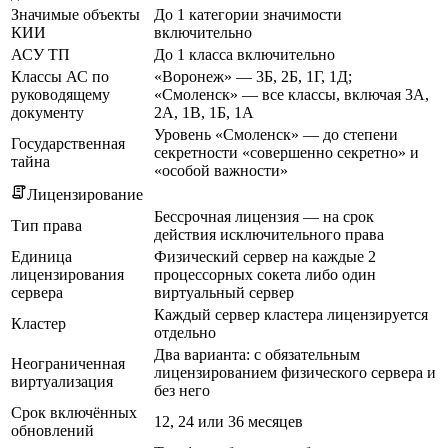
Значимые объекты
До 1 категории значимости
КИИ
включительно
АСУ ТП
До 1 класса включительно
Классы АС по
«Воронеж» — 3Б, 2Б, 1Г, 1Д;
руководящему
«Смоленск» — все классы, включая 3А,
документу
2А, 1В, 1Б, 1А
Уровень «Смоленск» — до степени
Государственная
секретности «совершенно секретно» и
тайна
«особой важности»
Лицензирование
Бессрочная лицензия — на срок
Тип права
действия исключительного права
Единица
Физический сервер на каждые 2
лицензирования
процессорных сокета либо один
сервера
виртуальный сервер
Каждый сервер кластера лицензируется
Кластер
отдельно
Два варианта: с обязательным
Неограниченная
лицензированием физического сервера и
виртуализация
без него
Срок включённых
12, 24 или 36 месяцев
обновлений