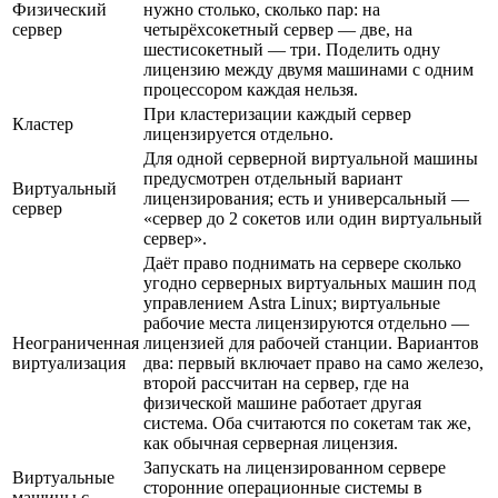
Физический
нужно столько, сколько пар: на
сервер
четырёхсокетный сервер — две, на
шестисокетный — три. Поделить одну
лицензию между двумя машинами с одним
процессором каждая нельзя.
При кластеризации каждый сервер
Кластер
лицензируется отдельно.
Для одной серверной виртуальной машины
предусмотрен отдельный вариант
Виртуальный
лицензирования; есть и универсальный —
сервер
«сервер до 2 сокетов или один виртуальный
сервер».
Даёт право поднимать на сервере сколько
угодно серверных виртуальных машин под
управлением Astra Linux; виртуальные
рабочие места лицензируются отдельно —
Неограниченная
лицензией для рабочей станции. Вариантов
виртуализация
два: первый включает право на само железо,
второй рассчитан на сервер, где на
физической машине работает другая
система. Оба считаются по сокетам так же,
как обычная серверная лицензия.
Запускать на лицензированном сервере
Виртуальные
сторонние операционные системы в
машины с