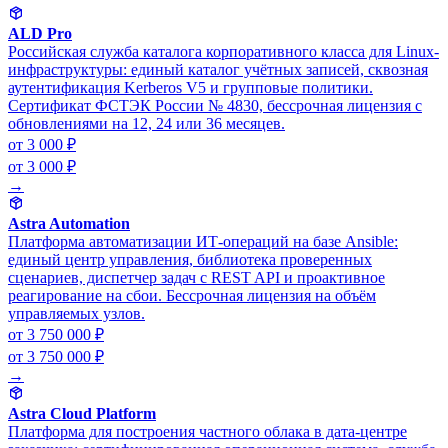
ALD Pro
Российская служба каталога корпоративного класса для Linux-
инфраструктуры: единый каталог учётных записей, сквозная
аутентификация Kerberos V5 и групповые политики.
Сертификат ФСТЭК России № 4830, бессрочная лицензия с
обновлениями на 12, 24 или 36 месяцев.
от 3 000 ₽
от 3 000 ₽
→
Astra Automation
Платформа автоматизации ИТ-операций на базе Ansible:
единый центр управления, библиотека проверенных
сценариев, диспетчер задач с REST API и проактивное
реагирование на сбои. Бессрочная лицензия на объём
управляемых узлов.
от 3 750 000 ₽
от 3 750 000 ₽
→
Astra Cloud Platform
Платформа для построения частного облака в дата-центре