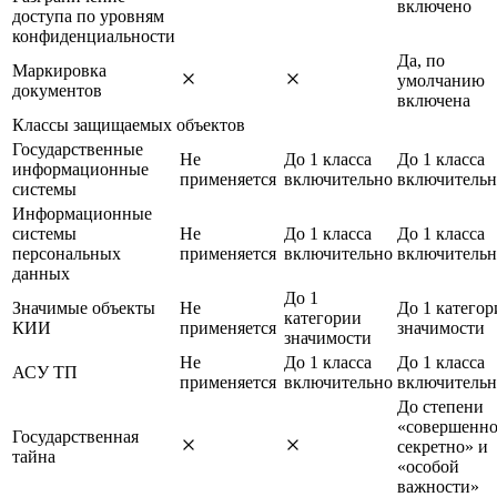
включено
доступа по уровням
конфиденциальности
Да, по
Маркировка
умолчанию
документов
включена
Классы защищаемых объектов
Государственные
Не
До 1 класса
До 1 класса
информационные
применяется
включительно
включительн
системы
Информационные
системы
Не
До 1 класса
До 1 класса
персональных
применяется
включительно
включительн
данных
До 1
Значимые объекты
Не
До 1 категор
категории
КИИ
применяется
значимости
значимости
Не
До 1 класса
До 1 класса
АСУ ТП
применяется
включительно
включительн
До степени
«совершенн
Государственная
секретно» и
тайна
«особой
важности»