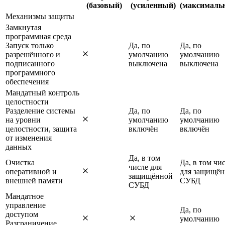
(базовый)
(усиленный)
(максималь
Механизмы защиты
Замкнутая
программная среда
Запуск только
Да, по
Да, по
разрешённого и
умолчанию
умолчанию
подписанного
выключена
выключена
программного
обеспечения
Мандатный контроль
целостности
Разделение системы
Да, по
Да, по
на уровни
умолчанию
умолчанию
целостности, защита
включён
включён
от изменения
данных
Да, в том
Очистка
Да, в том чи
числе для
оперативной и
для защищё
защищённой
внешней памяти
СУБД
СУБД
Мандатное
управление
Да, по
доступом
умолчанию
Разграничение