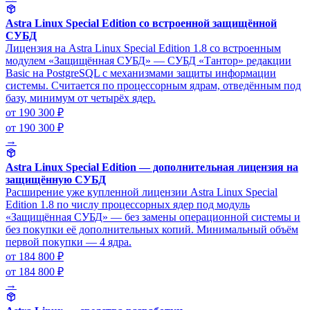
Astra Linux Special Edition со встроенной защищённой
СУБД
Лицензия на Astra Linux Special Edition 1.8 со встроенным
модулем «Защищённая СУБД» — СУБД «Тантор» редакции
Basic на PostgreSQL с механизмами защиты информации
системы. Считается по процессорным ядрам, отведённым под
базу, минимум от четырёх ядер.
от 190 300 ₽
от 190 300 ₽
→
Astra Linux Special Edition — дополнительная лицензия на
защищённую СУБД
Расширение уже купленной лицензии Astra Linux Special
Edition 1.8 по числу процессорных ядер под модуль
«Защищённая СУБД» — без замены операционной системы и
без покупки её дополнительных копий. Минимальный объём
первой покупки — 4 ядра.
от 184 800 ₽
от 184 800 ₽
→