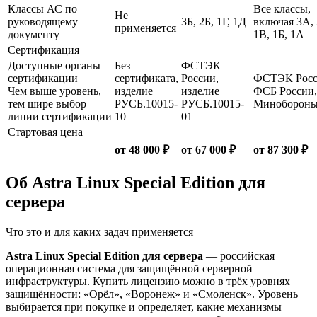
Классы АС по
Все классы,
Не
руководящему
3Б, 2Б, 1Г, 1Д
включая 3А,
применяется
документу
1В, 1Б, 1А
Сертификация
Доступные органы
Без
ФСТЭК
сертификации
сертификата,
России,
ФСТЭК Росс
Чем выше уровень,
изделие
изделие
ФСБ России,
тем шире выбор
РУСБ.10015-
РУСБ.10015-
Миноборон
линии сертификации
10
01
Стартовая цена
от 48 000 ₽
от 67 000 ₽
от 87 300 ₽
Об Astra Linux Special Edition для
сервера
Что это и для каких задач применяется
Astra Linux Special Edition для сервера
— российская
операционная система для защищённой серверной
инфраструктуры. Купить лицензию можно в трёх уровнях
защищённости: «Орёл», «Воронеж» и «Смоленск». Уровень
выбирается при покупке и определяет, какие механизмы