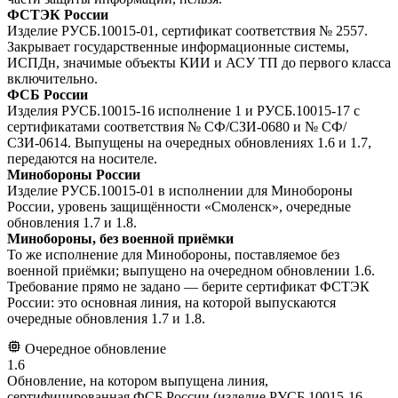
ФСТЭК России
Изделие РУСБ.10015-01, сертификат соответствия № 2557.
Закрывает государственные информационные системы,
ИСПДн, значимые объекты КИИ и АСУ ТП до первого класса
включительно.
ФСБ России
Изделия РУСБ.10015-16 исполнение 1 и РУСБ.10015-17 с
сертификатами соответствия № СФ/СЗИ-0680 и № СФ/
СЗИ-0614. Выпущены на очередных обновлениях 1.6 и 1.7,
передаются на носителе.
Минобороны России
Изделие РУСБ.10015-01 в исполнении для Минобороны
России, уровень защищённости «Смоленск», очередные
обновления 1.7 и 1.8.
Минобороны, без военной приёмки
То же исполнение для Минобороны, поставляемое без
военной приёмки; выпущено на очередном обновлении 1.6.
Требование прямо не задано — берите сертификат ФСТЭК
России: это основная линия, на которой выпускаются
очередные обновления 1.7 и 1.8.
Очередное обновление
1.6
Обновление, на котором выпущена линия,
сертифицированная ФСБ России (изделие РУСБ.10015-16