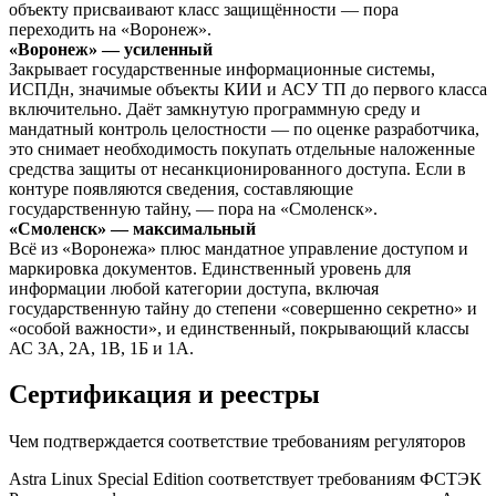
объекту присваивают класс защищённости — пора
переходить на «Воронеж».
«Воронеж» — усиленный
Закрывает государственные информационные системы,
ИСПДн, значимые объекты КИИ и АСУ ТП до первого класса
включительно. Даёт замкнутую программную среду и
мандатный контроль целостности — по оценке разработчика,
это снимает необходимость покупать отдельные наложенные
средства защиты от несанкционированного доступа. Если в
контуре появляются сведения, составляющие
государственную тайну, — пора на «Смоленск».
«Смоленск» — максимальный
Всё из «Воронежа» плюс мандатное управление доступом и
маркировка документов. Единственный уровень для
информации любой категории доступа, включая
государственную тайну до степени «совершенно секретно» и
«особой важности», и единственный, покрывающий классы
АС 3А, 2А, 1В, 1Б и 1А.
Сертификация и реестры
Чем подтверждается соответствие требованиям регуляторов
Astra Linux Special Edition соответствует требованиям ФСТЭК