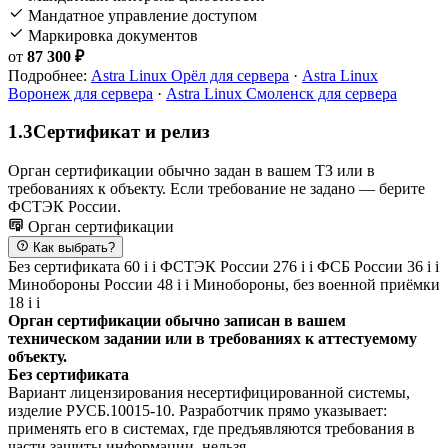
Мандатное управление доступом
Маркировка документов
от
87 300 ₽
Подробнее:
Astra Linux Орёл для сервера
·
Astra Linux
Воронеж для сервера
·
Astra Linux Смоленск для сервера
1.3
Сертификат и релиз
Орган сертификации обычно задан в вашем ТЗ или в
требованиях к объекту. Если требование не задано — берите
ФСТЭК России.
Орган сертификации
Как выбрать?
Без сертификата
60
i
i
ФСТЭК России
276
i
i
ФСБ России
36
i
i
Минобороны России
48
i
i
Минобороны, без военной приёмки
18
i
i
Орган сертификации обычно записан в вашем
техническом задании или в требованиях к аттестуемому
объекту.
Без сертификата
Вариант лицензирования несертифицированной системы,
изделие РУСБ.10015-10. Разработчик прямо указывает:
применять его в системах, где предъявляются требования в
части защиты информации, нельзя.