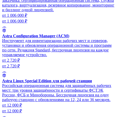
заказчика: сертифицированная операционная система, служба
каталога, виртуализация, резервное копирование, мониторинг
и биллинг одной лицензией.
от 1 006 000 ₽
от 1 006 000 ₽
→
Astra Configuration Manager (ACM)
Инструмент для инвентаризации рабочих мест и серверов,
установки и обновления операционной системы и программ
по сети. Редакция Standard, бессрочная лицензия на каждое
управляемое устройство.
от 2 720 ₽
от 2 720 ₽
→
Astra Linux Special Edition для рабочей станции
Российская операционная система для защищённых рабочих
мест: три уровня защищённости и сертификаты ФСТЭК
России, ФСБ и Минобороны. Бессрочная лицензия на одну
рабочую станцию с обновлениями на 12, 24 или 36 месяцев.
от 12 000 ₽
от 12 000 ₽
→