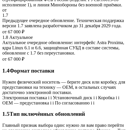
исполнение 1), и линия Минобороны без военной приёмки.
от
1.7
Предыдущее очередное обновление. Техническая поддержка
версии 1.7 заявлена разработчиком до 31 декабря 2029 года.
от
67 000 ₽
1.8
Актуальное
Актуальное очередное обновление: интерфейс Astra Proxima,
ядра Linux 6.1 и 6.6, защищённая СУБД в составе системы,
обновление с 1.7 без переустановки.
от
67 000 ₽
1.4
Формат поставки
Нужен физический носитель — берите диск или коробку, для
предустановки на технику — OEM, в остальных случаях
достаточно электронной поставки.
Электронная поставка
i
i
Установочный диск
i
i
Коробка
i
i
OEM — предустановка
i
i
По согласованию
i
i
1.5
Тип включённых обновлений
Главный признак выбора один: нужно ли вам право перейти