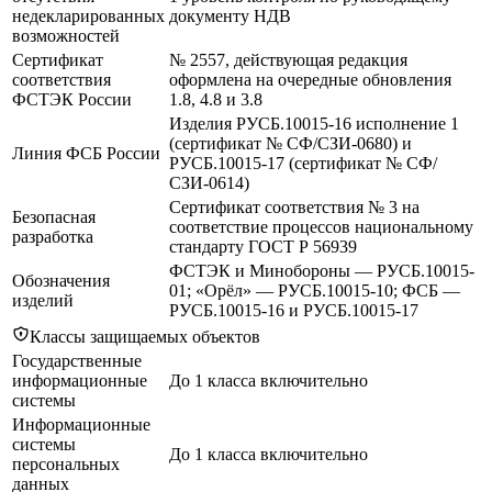
недекларированных
документу НДВ
возможностей
Сертификат
№ 2557, действующая редакция
соответствия
оформлена на очередные обновления
ФСТЭК России
1.8, 4.8 и 3.8
Изделия РУСБ.10015-16 исполнение 1
(сертификат № СФ/СЗИ-0680) и
Линия ФСБ России
РУСБ.10015-17 (сертификат № СФ/
СЗИ-0614)
Сертификат соответствия № 3 на
Безопасная
соответствие процессов национальному
разработка
стандарту ГОСТ Р 56939
ФСТЭК и Минобороны — РУСБ.10015-
Обозначения
01; «Орёл» — РУСБ.10015-10; ФСБ —
изделий
РУСБ.10015-16 и РУСБ.10015-17
Классы защищаемых объектов
Государственные
информационные
До 1 класса включительно
системы
Информационные
системы
До 1 класса включительно
персональных
данных