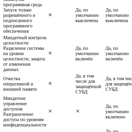
программная среда
Запуск только
Да, по
Да, по
разрешённого и
умолчанию
умолчанию
подписанного
выключена
выключена
программного
обеспечения
Мандатный контроль
целостности
Разделение системы
Да, по
Да, по
на уровни
умолчанию
умолчанию
целостности, защита
включён
включён
от изменения
данных
Да, в том
Очистка
Да, в том чи
числе для
оперативной и
для защищё
защищённой
внешней памяти
СУБД
СУБД
Мандатное
управление
Да, по
доступом
умолчанию
Разграничение
включено
доступа по уровням
конфиденциальности
Да, по