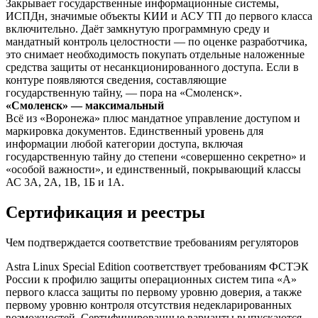
Закрывает государственные информационные системы,
ИСПДн, значимые объекты КИИ и АСУ ТП до первого класса
включительно. Даёт замкнутую программную среду и
мандатный контроль целостности — по оценке разработчика,
это снимает необходимость покупать отдельные наложенные
средства защиты от несанкционированного доступа. Если в
контуре появляются сведения, составляющие
государственную тайну, — пора на «Смоленск».
«Смоленск» — максимальный
Всё из «Воронежа» плюс мандатное управление доступом и
маркировка документов. Единственный уровень для
информации любой категории доступа, включая
государственную тайну до степени «совершенно секретно» и
«особой важности», и единственный, покрывающий классы
АС 3А, 2А, 1В, 1Б и 1А.
Сертификация и реестры
Чем подтверждается соответствие требованиям регуляторов
Astra Linux Special Edition соответствует требованиям ФСТЭК
России к профилю защиты операционных систем типа «А»
первого класса защиты по первому уровню доверия, а также
первому уровню контроля отсутствия недекларированных
возможностей. Сертифицированные варианты выпускаются