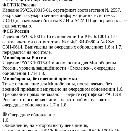
ФСТЭК России
Изделие РУСБ.10015-01, сертификат соответствия № 2557.
Закрывает государственные информационные системы,
ИСПДн, значимые объекты КИИ и АСУ ТП до первого класса
включительно.
ФСБ России
Изделия РУСБ.10015-16 исполнение 1 и РУСБ.10015-17 с
сертификатами соответствия № СФ/СЗИ-0680 и № СФ/
СЗИ-0614. Выпущены на очередных обновлениях 1.6 и 1.7,
передаются на носителе.
Минобороны России
Изделие РУСБ.10015-01 в исполнении для Минобороны
России, уровень защищённости «Смоленск», очередные
обновления 1.7 и 1.8.
Минобороны, без военной приёмки
То же исполнение для Минобороны, поставляемое без
военной приёмки; выпущено на очередном обновлении 1.6.
Требование прямо не задано — берите сертификат ФСТЭК
России: это основная линия, на которой выпускаются
очередные обновления 1.7 и 1.8.
Очередное обновление
1.6
Обновление, на котором выпущена линия,
сертифицированная ФСБ России (изделие РУСБ.10015-16