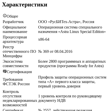
Характеристики
Общее
Разработчик
ООО «РусБИТех-Астра», Россия
Официальное
Операционная система специального
наименование
назначения «Astra Linux Special Edition»
Процессорная
x86-64
архитектура
Реестр
отечественного ПО
№ 369 от 08.04.2016
Минцифры
Экосистема
Более 2800 программных и аппаратных
совместимости
продуктов (программа Ready for Astra)
Сертификация
Профиль защиты операционных систем
Требования
типа «А» первого класса защиты,
ФСТЭК России
первый уровень доверия
Контроль
отсутствия
1 уровень контроля по руководящему
недекларированных
документу НДВ
возможностей
Сертификат
№ 2557, действующая редакция