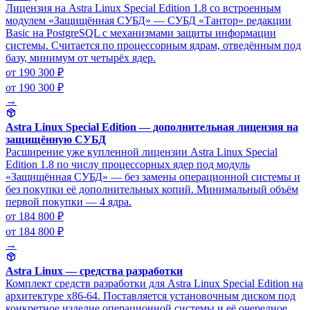
Лицензия на Astra Linux Special Edition 1.8 со встроенным
модулем «Защищённая СУБД» — СУБД «Тантор» редакции
Basic на PostgreSQL с механизмами защиты информации
системы. Считается по процессорным ядрам, отведённым под
базу, минимум от четырёх ядер.
от 190 300 ₽
от 190 300 ₽
→
Astra Linux Special Edition — дополнительная лицензия на
защищённую СУБД
Расширение уже купленной лицензии Astra Linux Special
Edition 1.8 по числу процессорных ядер под модуль
«Защищённая СУБД» — без замены операционной системы и
без покупки её дополнительных копий. Минимальный объём
первой покупки — 4 ядра.
от 184 800 ₽
от 184 800 ₽
→
Astra Linux — средства разработки
Комплект средств разработки для Astra Linux Special Edition на
архитектуре x86-64. Поставляется установочным диском под
конкретное изделие операционной системы и её очередное