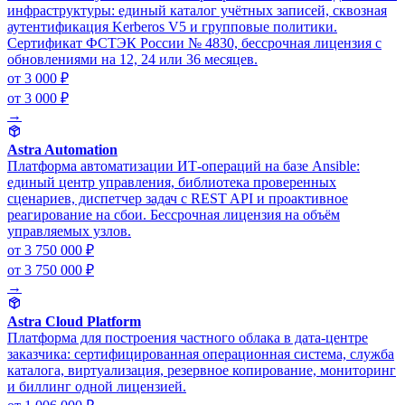
инфраструктуры: единый каталог учётных записей, сквозная
аутентификация Kerberos V5 и групповые политики.
Сертификат ФСТЭК России № 4830, бессрочная лицензия с
обновлениями на 12, 24 или 36 месяцев.
от 3 000 ₽
от 3 000 ₽
→
Astra Automation
Платформа автоматизации ИТ-операций на базе Ansible:
единый центр управления, библиотека проверенных
сценариев, диспетчер задач с REST API и проактивное
реагирование на сбои. Бессрочная лицензия на объём
управляемых узлов.
от 3 750 000 ₽
от 3 750 000 ₽
→
Astra Cloud Platform
Платформа для построения частного облака в дата-центре
заказчика: сертифицированная операционная система, служба
каталога, виртуализация, резервное копирование, мониторинг
и биллинг одной лицензией.