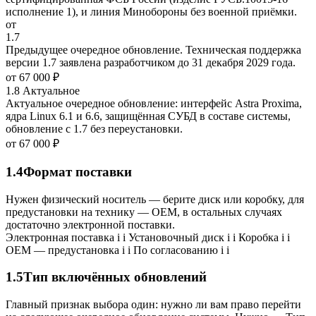
исполнение 1), и линия Минобороны без военной приёмки.
от
1.7
Предыдущее очередное обновление. Техническая поддержка
версии 1.7 заявлена разработчиком до 31 декабря 2029 года.
от
67 000 ₽
1.8
Актуальное
Актуальное очередное обновление: интерфейс Astra Proxima,
ядра Linux 6.1 и 6.6, защищённая СУБД в составе системы,
обновление с 1.7 без переустановки.
от
67 000 ₽
1.4
Формат поставки
Нужен физический носитель — берите диск или коробку, для
предустановки на технику — OEM, в остальных случаях
достаточно электронной поставки.
Электронная поставка
i
i
Установочный диск
i
i
Коробка
i
i
OEM — предустановка
i
i
По согласованию
i
i
1.5
Тип включённых обновлений
Главный признак выбора один: нужно ли вам право перейти