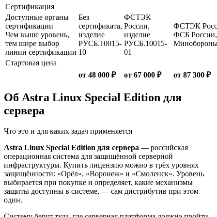
Сертификация
Доступные органы
Без
ФСТЭК
сертификации
сертификата,
России,
ФСТЭК Росс
Чем выше уровень,
изделие
изделие
ФСБ России,
тем шире выбор
РУСБ.10015-
РУСБ.10015-
Миноборон
линии сертификации
10
01
Стартовая цена
от 48 000 ₽
от 67 000 ₽
от 87 300 ₽
Об Astra Linux Special Edition для
сервера
Что это и для каких задач применяется
Astra Linux Special Edition для сервера
— российская
операционная система для защищённой серверной
инфраструктуры. Купить лицензию можно в трёх уровнях
защищённости: «Орёл», «Воронеж» и «Смоленск». Уровень
выбирается при покупке и определяет, какие механизмы
защиты доступны в системе, — сам дистрибутив при этом
один.
Систему берут туда, где серверная платформа должна пройти