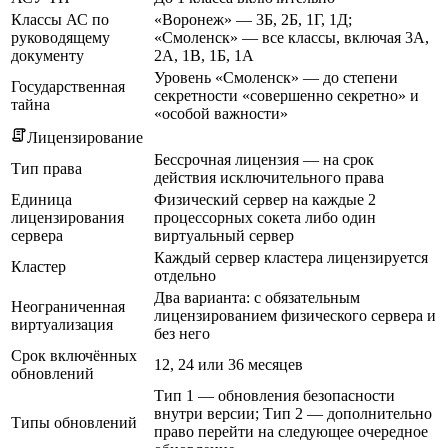
Классы АС по
«Воронеж» — 3Б, 2Б, 1Г, 1Д;
руководящему
«Смоленск» — все классы, включая 3А,
документу
2А, 1В, 1Б, 1А
Уровень «Смоленск» — до степени
Государственная
секретности «совершенно секретно» и
тайна
«особой важности»
Лицензирование
Бессрочная лицензия — на срок
Тип права
действия исключительного права
Единица
Физический сервер на каждые 2
лицензирования
процессорных сокета либо один
сервера
виртуальный сервер
Каждый сервер кластера лицензируется
Кластер
отдельно
Два варианта: с обязательным
Неограниченная
лицензированием физического сервера и
виртуализация
без него
Срок включённых
12, 24 или 36 месяцев
обновлений
Тип 1 — обновления безопасности
внутри версии; Тип 2 — дополнительно
Типы обновлений
право перейти на следующее очередное