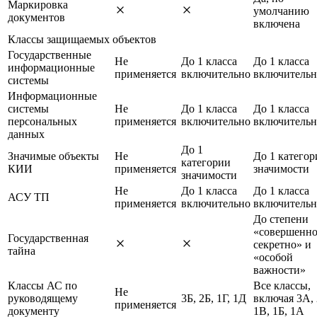
Маркировка
умолчанию
документов
включена
Классы защищаемых объектов
Государственные
Не
До 1 класса
До 1 класса
информационные
применяется
включительно
включительн
системы
Информационные
системы
Не
До 1 класса
До 1 класса
персональных
применяется
включительно
включительн
данных
До 1
Значимые объекты
Не
До 1 категор
категории
КИИ
применяется
значимости
значимости
Не
До 1 класса
До 1 класса
АСУ ТП
применяется
включительно
включительн
До степени
«совершенн
Государственная
секретно» и
тайна
«особой
важности»
Классы АС по
Все классы,
Не
руководящему
3Б, 2Б, 1Г, 1Д
включая 3А,
применяется
документу
1В, 1Б, 1А