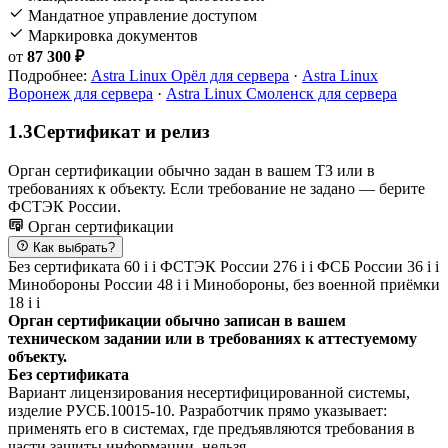
Мандатное управление доступом
Маркировка документов
от
87 300 ₽
Подробнее:
Astra Linux Орёл для сервера
·
Astra Linux
Воронеж для сервера
·
Astra Linux Смоленск для сервера
1.3
Сертификат и релиз
Орган сертификации обычно задан в вашем ТЗ или в
требованиях к объекту. Если требование не задано — берите
ФСТЭК России.
Орган сертификации
Как выбрать?
Без сертификата
60
i
i
ФСТЭК России
276
i
i
ФСБ России
36
i
i
Минобороны России
48
i
i
Минобороны, без военной приёмки
18
i
i
Орган сертификации обычно записан в вашем
техническом задании или в требованиях к аттестуемому
объекту.
Без сертификата
Вариант лицензирования несертифицированной системы,
изделие РУСБ.10015-10. Разработчик прямо указывает:
применять его в системах, где предъявляются требования в
части защиты информации, нельзя.