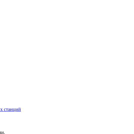
их станций
ии.