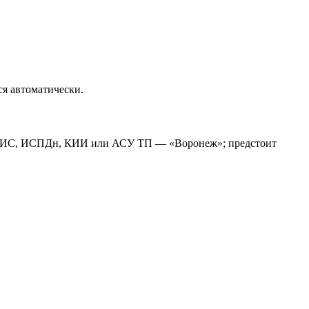
ся автоматически.
асс ГИС, ИСПДн, КИИ или АСУ ТП — «Воронеж»; предстоит