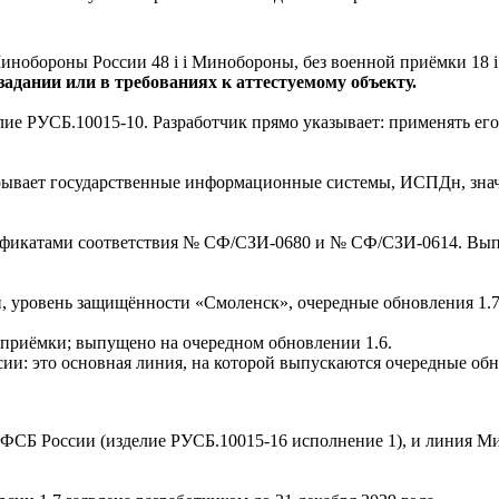
инобороны России
48
i
i
Минобороны, без военной приёмки
18
i
адании или в требованиях к аттестуемому объекту.
е РУСБ.10015-10. Разработчик прямо указывает: применять его 
акрывает государственные информационные системы, ИСПДн, зн
ификатами соответствия № СФ/СЗИ-0680 и № СФ/СЗИ-0614. Выпу
 уровень защищённости «Смоленск», очередные обновления 1.7 
 приёмки; выпущено на очередном обновлении 1.6.
и: это основная линия, на которой выпускаются очередные обно
ФСБ России (изделие РУСБ.10015-16 исполнение 1), и линия М