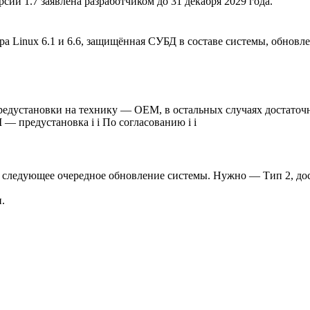
ии 1.7 заявлена разработчиком до 31 декабря 2029 года.
ра Linux 6.1 и 6.6, защищённая СУБД в составе системы, обновле
редустановки на технику — OEM, в остальных случаях достаточ
 — предустановка
i
i
По согласованию
i
i
 следующее очередное обновление системы. Нужно — Тип 2, дос
.