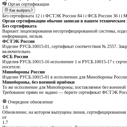
Орган сертификации
Как выбрать?
Без сертификата
12
i
i
ФСТЭК России
84
i
i
ФСБ России
36
i
i
М
Орган сертификации обычно записан в вашем техническом з
Без сертификата
Вариант лицензирования несертифицированной системы, издели
информации, нельзя.
ФСТЭК России
Изделие РУСБ.10015-01, сертификат соответствия № 2557. З
включительно.
ФСБ России
Изделия РУСБ.10015-16 исполнение 1 и РУСБ.10015-17 с серт
носителе.
Минобороны России
Изделие РУСБ.10015-01 в исполнении для Минобороны России,
Минобороны, без военной приёмки
То же исполнение для Минобороны, поставляемое без военной
Требование прямо не задано — берите сертификат ФСТЭК Росси
Очередное обновление
1.6
Обновление, на котором выпущена линия, сертифицированная 
от
1.7