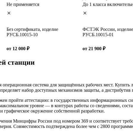
Не применяется
До 1 класса включитель
Без сертификата, изделие
ФСТЭК России, издели
РУСБ.10015-10
РУСБ.10015-01
от 12 000 ₽
от 21 900 ₽
чей станции
 операционная система для защищённых рабочих мест. Купить 
пределяет набор доступных механизмов защиты, а дистрибутив п
должен пройти аттестацию: в государственных информационных с
максимальном уровне — в контурах работы со сведениями, соста
и графическое окружение собственной разработки.
спечения Минцифры России под номером 369 и соответствует т
оверия. Совместимость подтверждена более чем с 2800 програм