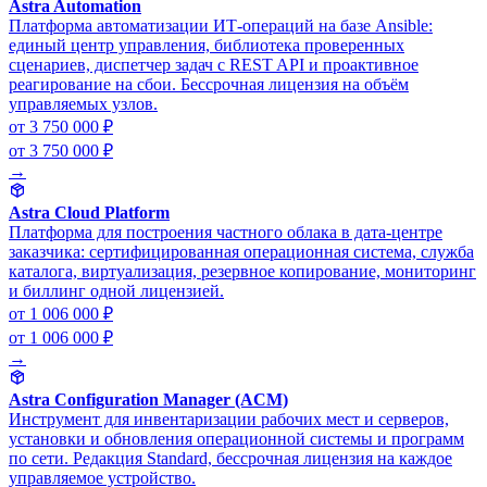
Astra Automation
Платформа автоматизации ИТ-операций на базе Ansible:
единый центр управления, библиотека проверенных
сценариев, диспетчер задач с REST API и проактивное
реагирование на сбои. Бессрочная лицензия на объём
управляемых узлов.
от 3 750 000 ₽
от 3 750 000 ₽
→
Astra Cloud Platform
Платформа для построения частного облака в дата-центре
заказчика: сертифицированная операционная система, служба
каталога, виртуализация, резервное копирование, мониторинг
и биллинг одной лицензией.
от 1 006 000 ₽
от 1 006 000 ₽
→
Astra Configuration Manager (ACM)
Инструмент для инвентаризации рабочих мест и серверов,
установки и обновления операционной системы и программ
по сети. Редакция Standard, бессрочная лицензия на каждое
управляемое устройство.