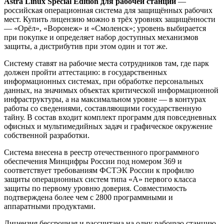
Astra Linux Special Edition для рабочей станции
—
российская операционная система для защищённых рабочих
мест. Купить лицензию можно в трёх уровнях защищённости
— «Орёл», «Воронеж» и «Смоленск»; уровень выбирается
при покупке и определяет набор доступных механизмов
защиты, а дистрибутив при этом один и тот же.
Систему ставят на рабочие места сотрудников там, где парк
должен пройти аттестацию: в государственных
информационных системах, при обработке персональных
данных, на значимых объектах критической информационной
инфраструктуры, а на максимальном уровне — в контурах
работы со сведениями, составляющими государственную
тайну. В состав входит комплект программ для повседневных
офисных и мультимедийных задач и графическое окружение
собственной разработки.
Система внесена в реестр отечественного программного
обеспечения Минцифры России под номером 369 и
соответствует требованиям ФСТЭК России к профилю
защиты операционных систем типа «А» первого класса
защиты по первому уровню доверия. Совместимость
подтверждена более чем с 2800 программными и
аппаратными продуктами.
Лицензия бессрочная и рассчитана на одну рабочую станцию