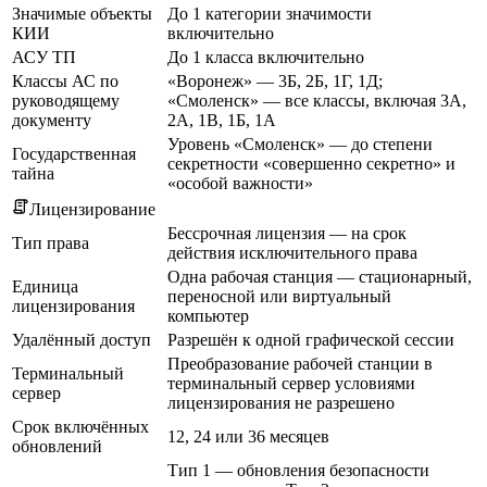
Значимые объекты
До 1 категории значимости
КИИ
включительно
АСУ ТП
До 1 класса включительно
Классы АС по
«Воронеж» — 3Б, 2Б, 1Г, 1Д;
руководящему
«Смоленск» — все классы, включая 3А,
документу
2А, 1В, 1Б, 1А
Уровень «Смоленск» — до степени
Государственная
секретности «совершенно секретно» и
тайна
«особой важности»
Лицензирование
Бессрочная лицензия — на срок
Тип права
действия исключительного права
Одна рабочая станция — стационарный,
Единица
переносной или виртуальный
лицензирования
компьютер
Удалённый доступ
Разрешён к одной графической сессии
Преобразование рабочей станции в
Терминальный
терминальный сервер условиями
сервер
лицензирования не разрешено
Срок включённых
12, 24 или 36 месяцев
обновлений
Тип 1 — обновления безопасности