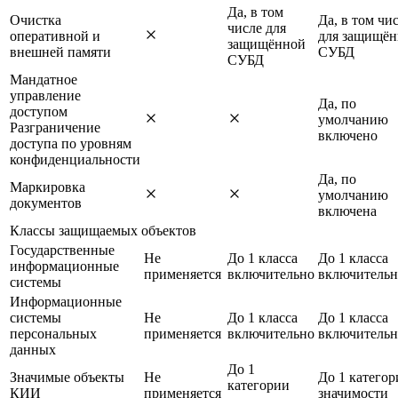
Да, в том
Очистка
Да, в том чи
числе для
оперативной и
для защищё
защищённой
внешней памяти
СУБД
СУБД
Мандатное
управление
Да, по
доступом
умолчанию
Разграничение
включено
доступа по уровням
конфиденциальности
Да, по
Маркировка
умолчанию
документов
включена
Классы защищаемых объектов
Государственные
Не
До 1 класса
До 1 класса
информационные
применяется
включительно
включительн
системы
Информационные
системы
Не
До 1 класса
До 1 класса
персональных
применяется
включительно
включительн
данных
До 1
Значимые объекты
Не
До 1 категор
категории
КИИ
применяется
значимости