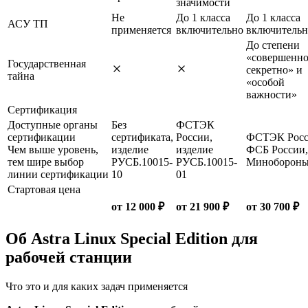
значимости
Не
До 1 класса
До 1 класса
АСУ ТП
применяется
включительно
включительн
До степени
«совершенн
Государственная
секретно» и
тайна
«особой
важности»
Сертификация
Доступные органы
Без
ФСТЭК
сертификации
сертификата,
России,
ФСТЭК Росс
Чем выше уровень,
изделие
изделие
ФСБ России,
тем шире выбор
РУСБ.10015-
РУСБ.10015-
Миноборон
линии сертификации
10
01
Стартовая цена
от 12 000 ₽
от 21 900 ₽
от 30 700 ₽
Об Astra Linux Special Edition для
рабочей станции
Что это и для каких задач применяется