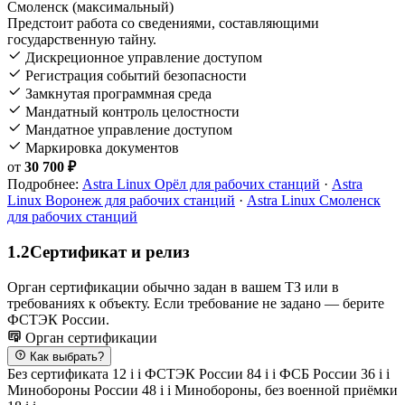
Смоленск (максимальный)
Предстоит работа со сведениями, составляющими
государственную тайну.
Дискреционное управление доступом
Регистрация событий безопасности
Замкнутая программная среда
Мандатный контроль целостности
Мандатное управление доступом
Маркировка документов
от
30 700 ₽
Подробнее:
Astra Linux Орёл для рабочих станций
·
Astra
Linux Воронеж для рабочих станций
·
Astra Linux Смоленск
для рабочих станций
1.2
Сертификат и релиз
Орган сертификации обычно задан в вашем ТЗ или в
требованиях к объекту. Если требование не задано — берите
ФСТЭК России.
Орган сертификации
Как выбрать?
Без сертификата
12
i
i
ФСТЭК России
84
i
i
ФСБ России
36
i
i
Минобороны России
48
i
i
Минобороны, без военной приёмки