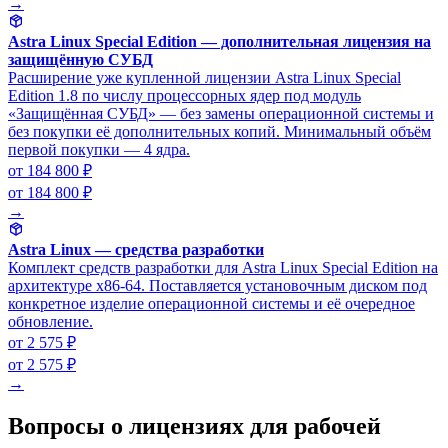
→
Astra Linux Special Edition — дополнительная лицензия на
защищённую СУБД
Расширение уже купленной лицензии Astra Linux Special
Edition 1.8 по числу процессорных ядер под модуль
«Защищённая СУБД» — без замены операционной системы и
без покупки её дополнительных копий. Минимальный объём
первой покупки — 4 ядра.
от 184 800 ₽
от 184 800 ₽
→
Astra Linux — средства разработки
Комплект средств разработки для Astra Linux Special Edition на
архитектуре x86-64. Поставляется установочным диском под
конкретное изделие операционной системы и её очередное
обновление.
от 2 575 ₽
от 2 575 ₽
→
Вопросы о лицензиях для рабочей