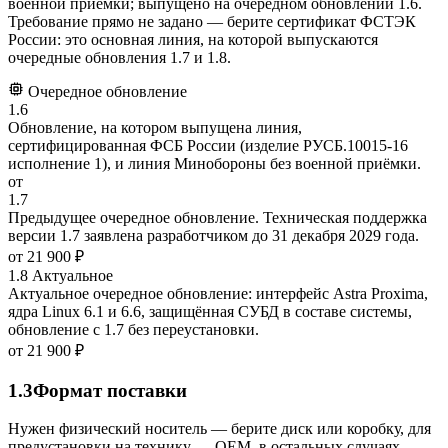
военной приёмки; выпущено на очередном обновлении 1.6.
Требование прямо не задано — берите сертификат ФСТЭК
России: это основная линия, на которой выпускаются
очередные обновления 1.7 и 1.8.
Очередное обновление
1.6
Обновление, на котором выпущена линия,
сертифицированная ФСБ России (изделие РУСБ.10015-16
исполнение 1), и линия Минобороны без военной приёмки.
от
1.7
Предыдущее очередное обновление. Техническая поддержка
версии 1.7 заявлена разработчиком до 31 декабря 2029 года.
от
21 900 ₽
1.8
Актуальное
Актуальное очередное обновление: интерфейс Astra Proxima,
ядра Linux 6.1 и 6.6, защищённая СУБД в составе системы,
обновление с 1.7 без переустановки.
от
21 900 ₽
1.3
Формат поставки
Нужен физический носитель — берите диск или коробку, для
предустановки на технику — OEM, в остальных случаях