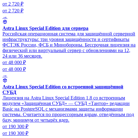
от 2 720 ₽
от 2 720 ₽
→
Astra Linux Special Edition для сервера
Российская операционная система для защищённой серверной
инфраструктуры: три уровня защищённости и сертификаты
ФСТЭК России, ФСБ и Минобороны. Бессрочная лицензия на
физический или виртуальный сервер с обновлениями на 12,
24 или 36 месяцев.
от 48 000 ₽
от 48 000 ₽
→
Astra Linux Special Edition со встроенной защищённой
СУБД
Лицензия на Astra Linux Special Edition 1.8 со встроенным
модулем «Защищённая СУБД» — СУБД «Тантор» редакции
Basic на PostgreSQL с механизмами защиты информации
системы. Считается по процессорным ядрам, отведённым под
базу, минимум от четырёх ядер.
от 190 300 ₽
от 190 300 ₽