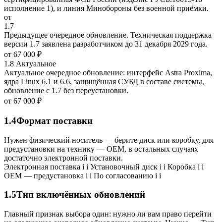
исполнение 1), и линия Минобороны без военной приёмки.
от
1.7
Предыдущее очередное обновление. Техническая поддержка
версии 1.7 заявлена разработчиком до 31 декабря 2029 года.
от
67 000 ₽
1.8
Актуальное
Актуальное очередное обновление: интерфейс Astra Proxima,
ядра Linux 6.1 и 6.6, защищённая СУБД в составе системы,
обновление с 1.7 без переустановки.
от
67 000 ₽
1.4
Формат поставки
Нужен физический носитель — берите диск или коробку, для
предустановки на технику — OEM, в остальных случаях
достаточно электронной поставки.
Электронная поставка
i
i
Установочный диск
i
i
Коробка
i
i
OEM — предустановка
i
i
По согласованию
i
i
1.5
Тип включённых обновлений
Главный признак выбора один: нужно ли вам право перейти