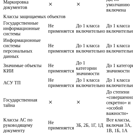
Маркировка
умолчанию
документов
включена
Классы защищаемых объектов
Государственные
Не
До 1 класса
До 1 класса
информационные
применяется
включительно
включительн
системы
Информационные
системы
Не
До 1 класса
До 1 класса
персональных
применяется
включительно
включительн
данных
До 1
Значимые объекты
Не
До 1 категор
категории
КИИ
применяется
значимости
значимости
Не
До 1 класса
До 1 класса
АСУ ТП
применяется
включительно
включительн
До степени
«совершенн
Государственная
секретно» и
тайна
«особой
важности»
Классы АС по
Все классы,
Не
руководящему
3Б, 2Б, 1Г, 1Д
включая 3А,
применяется
документу
1В, 1Б, 1А