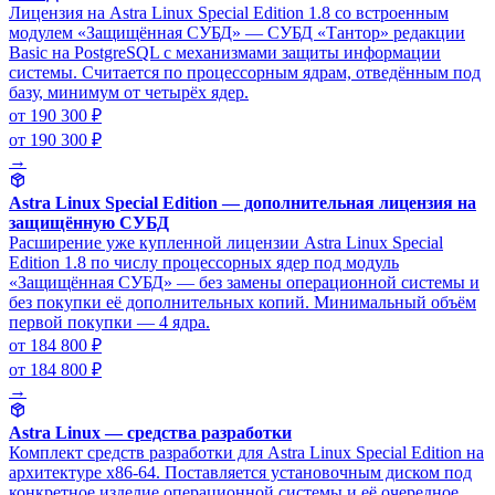
Лицензия на Astra Linux Special Edition 1.8 со встроенным
модулем «Защищённая СУБД» — СУБД «Тантор» редакции
Basic на PostgreSQL с механизмами защиты информации
системы. Считается по процессорным ядрам, отведённым под
базу, минимум от четырёх ядер.
от 190 300 ₽
от 190 300 ₽
→
Astra Linux Special Edition — дополнительная лицензия на
защищённую СУБД
Расширение уже купленной лицензии Astra Linux Special
Edition 1.8 по числу процессорных ядер под модуль
«Защищённая СУБД» — без замены операционной системы и
без покупки её дополнительных копий. Минимальный объём
первой покупки — 4 ядра.
от 184 800 ₽
от 184 800 ₽
→
Astra Linux — средства разработки
Комплект средств разработки для Astra Linux Special Edition на
архитектуре x86-64. Поставляется установочным диском под
конкретное изделие операционной системы и её очередное