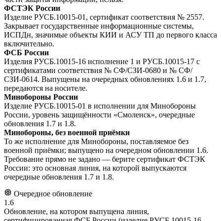
ФСТЭК России
Изделие РУСБ.10015-01, сертификат соответствия № 2557.
Закрывает государственные информационные системы,
ИСПДн, значимые объекты КИИ и АСУ ТП до первого класса
включительно.
ФСБ России
Изделия РУСБ.10015-16 исполнение 1 и РУСБ.10015-17 с
сертификатами соответствия № СФ/СЗИ-0680 и № СФ/
СЗИ-0614. Выпущены на очередных обновлениях 1.6 и 1.7,
передаются на носителе.
Минобороны России
Изделие РУСБ.10015-01 в исполнении для Минобороны
России, уровень защищённости «Смоленск», очередные
обновления 1.7 и 1.8.
Минобороны, без военной приёмки
То же исполнение для Минобороны, поставляемое без
военной приёмки; выпущено на очередном обновлении 1.6.
Требование прямо не задано — берите сертификат ФСТЭК
России: это основная линия, на которой выпускаются
очередные обновления 1.7 и 1.8.
Очередное обновление
1.6
Обновление, на котором выпущена линия,
сертифицированная ФСБ России (изделие РУСБ.10015-16