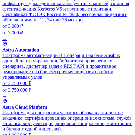
инфраструктуры: единый каталог учётных записей, сквозная
аутентификация Kerberos V5 и групповые политики.
Сертификат ФСТЭК России № 4830, бессрочная лицензия с
обновлениями на 12, 24 или 36 месяцев.
от 3 000 ₽
от 3 000 ₽
→
Astra Automation
Платформа автоматизации ИТ-операций на базе Ansible:
единый центр управления, библиотека проверенных
сценариев, диспетчер задач с REST API и проактивное
реагирование на сбои. Бессрочная лицензия на объём
управляемых узлов.
от 3 750 000 ₽
от 3 750 000 ₽
→
Astra Cloud Platform
Платформа для построения частного облака в дата-центре
заказчика: сертифицированная операционная система, служба
каталога, виртуализация, резервное копирование, мониторинг
и биллинг одной лицензией.