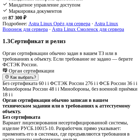
Мандатное управление доступом
Маркировка документов
от
87 300 ₽
Подробнее:
Astra Linux Орёл для сервера
·
Astra Linux
Воронеж для сервера
·
Astra Linux Смоленск для сервера
1.3
Сертификат и релиз
Орган сертификации обычно задан в вашем ТЗ или в
требованиях к объекту. Если требование не задано — берите
ФСТЭК России.
Орган сертификации
Как выбрать?
Без сертификата
60
i
i
ФСТЭК России
276
i
i
ФСБ России
36
i
i
Минобороны России
48
i
i
Минобороны, без военной приёмки
18
i
i
Орган сертификации обычно записан в вашем
техническом задании или в требованиях к аттестуемому
объекту.
Без сертификата
Вариант лицензирования несертифицированной системы,
изделие РУСБ.10015-10. Разработчик прямо указывает:
применять его в системах, где предъявляются требования в
части защиты информации, нельзя.