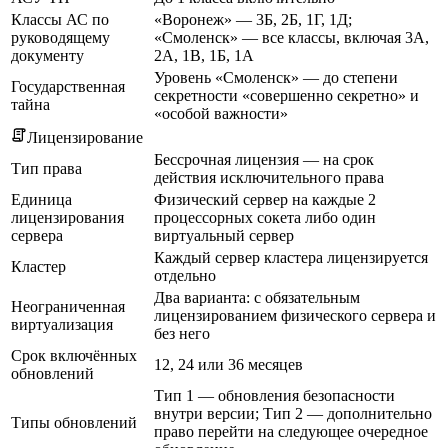
Классы АС по
«Воронеж» — 3Б, 2Б, 1Г, 1Д;
руководящему
«Смоленск» — все классы, включая 3А,
документу
2А, 1В, 1Б, 1А
Уровень «Смоленск» — до степени
Государственная
секретности «совершенно секретно» и
тайна
«особой важности»
Лицензирование
Бессрочная лицензия — на срок
Тип права
действия исключительного права
Единица
Физический сервер на каждые 2
лицензирования
процессорных сокета либо один
сервера
виртуальный сервер
Каждый сервер кластера лицензируется
Кластер
отдельно
Два варианта: с обязательным
Неограниченная
лицензированием физического сервера и
виртуализация
без него
Срок включённых
12, 24 или 36 месяцев
обновлений
Тип 1 — обновления безопасности
внутри версии; Тип 2 — дополнительно
Типы обновлений
право перейти на следующее очередное