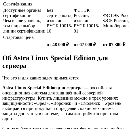
Сертификация
Доступные органы
Без
ФСТЭК
сертификации
сертификата,
России,
ФСТЭК Росс
Чем выше уровень,
изделие
изделие
ФСБ России,
тем шире выбор
РУСБ.10015-
РУСБ.10015-
Миноборон
линии сертификации
10
01
Стартовая цена
от 48 000 ₽
от 67 000 ₽
от 87 300 ₽
Об Astra Linux Special Edition для
сервера
Что это и для каких задач применяется
Astra Linux Special Edition для сервера
— российская
операционная система для защищённой серверной
инфраструктуры. Купить лицензию можно в трёх уровнях
защищённости: «Орёл», «Воронеж» и «Смоленск». Уровень
выбирается при покупке и определяет, какие механизмы
защиты доступны в системе, — сам дистрибутив при этом
один.
Систему берут туда, где серверная платформа должна пройти