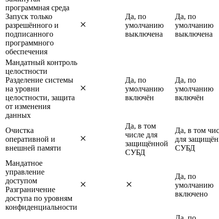
программная среда
Запуск только
Да, по
Да, по
разрешённого и
умолчанию
умолчанию
подписанного
выключена
выключена
программного
обеспечения
Мандатный контроль
целостности
Разделение системы
Да, по
Да, по
на уровни
умолчанию
умолчанию
целостности, защита
включён
включён
от изменения
данных
Да, в том
Очистка
Да, в том чи
числе для
оперативной и
для защищё
защищённой
внешней памяти
СУБД
СУБД
Мандатное
управление
Да, по
доступом
умолчанию
Разграничение
включено
доступа по уровням
конфиденциальности
Да, по