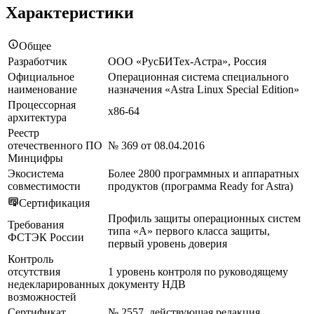
Характеристики
Общее
Разработчик
ООО «РусБИТех-Астра», Россия
Официальное
Операционная система специального
наименование
назначения «Astra Linux Special Edition»
Процессорная
x86-64
архитектура
Реестр
отечественного ПО
№ 369 от 08.04.2016
Минцифры
Экосистема
Более 2800 программных и аппаратных
совместимости
продуктов (программа Ready for Astra)
Сертификация
Профиль защиты операционных систем
Требования
типа «А» первого класса защиты,
ФСТЭК России
первый уровень доверия
Контроль
отсутствия
1 уровень контроля по руководящему
недекларированных
документу НДВ
возможностей
Сертификат
№ 2557, действующая редакция