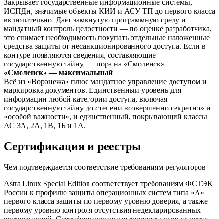
Закрывает государственные информационные системы,
ИСПДн, значимые объекты КИИ и АСУ ТП до первого класса
включительно. Даёт замкнутую программную среду и
мандатный контроль целостности — по оценке разработчика,
это снимает необходимость покупать отдельные наложенные
средства защиты от несанкционированного доступа. Если в
контуре появляются сведения, составляющие
государственную тайну, — пора на «Смоленск».
«Смоленск» — максимальный
Всё из «Воронежа» плюс мандатное управление доступом и
маркировка документов. Единственный уровень для
информации любой категории доступа, включая
государственную тайну до степени «совершенно секретно» и
«особой важности», и единственный, покрывающий классы
АС 3А, 2А, 1В, 1Б и 1А.
Сертификация и реестры
Чем подтверждается соответствие требованиям регуляторов
Astra Linux Special Edition соответствует требованиям ФСТЭК
России к профилю защиты операционных систем типа «А»
первого класса защиты по первому уровню доверия, а также
первому уровню контроля отсутствия недекларированных
возможностей. Сертифицированные варианты выпускаются