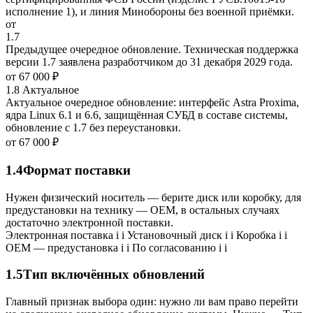
исполнение 1), и линия Минобороны без военной приёмки.
от
1.7
Предыдущее очередное обновление. Техническая поддержка
версии 1.7 заявлена разработчиком до 31 декабря 2029 года.
от
67 000 ₽
1.8
Актуальное
Актуальное очередное обновление: интерфейс Astra Proxima,
ядра Linux 6.1 и 6.6, защищённая СУБД в составе системы,
обновление с 1.7 без переустановки.
от
67 000 ₽
1.4
Формат поставки
Нужен физический носитель — берите диск или коробку, для
предустановки на технику — OEM, в остальных случаях
достаточно электронной поставки.
Электронная поставка
i
i
Установочный диск
i
i
Коробка
i
i
OEM — предустановка
i
i
По согласованию
i
i
1.5
Тип включённых обновлений
Главный признак выбора один: нужно ли вам право перейти