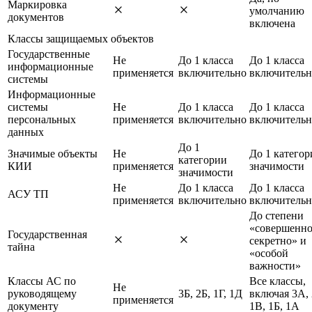
Маркировка
умолчанию
документов
включена
Классы защищаемых объектов
Государственные
Не
До 1 класса
До 1 класса
информационные
применяется
включительно
включительн
системы
Информационные
системы
Не
До 1 класса
До 1 класса
персональных
применяется
включительно
включительн
данных
До 1
Значимые объекты
Не
До 1 категор
категории
КИИ
применяется
значимости
значимости
Не
До 1 класса
До 1 класса
АСУ ТП
применяется
включительно
включительн
До степени
«совершенн
Государственная
секретно» и
тайна
«особой
важности»
Классы АС по
Все классы,
Не
руководящему
3Б, 2Б, 1Г, 1Д
включая 3А,
применяется
документу
1В, 1Б, 1А