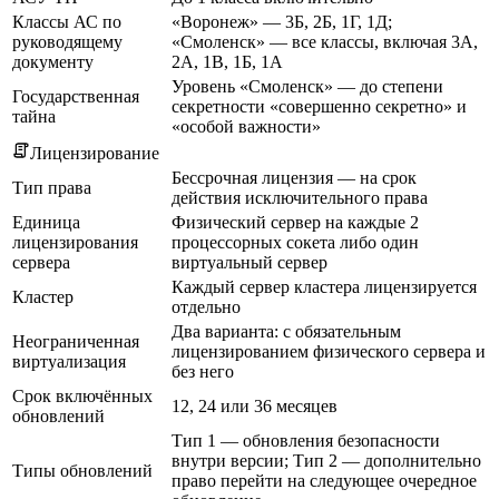
Классы АС по
«Воронеж» — 3Б, 2Б, 1Г, 1Д;
руководящему
«Смоленск» — все классы, включая 3А,
документу
2А, 1В, 1Б, 1А
Уровень «Смоленск» — до степени
Государственная
секретности «совершенно секретно» и
тайна
«особой важности»
Лицензирование
Бессрочная лицензия — на срок
Тип права
действия исключительного права
Единица
Физический сервер на каждые 2
лицензирования
процессорных сокета либо один
сервера
виртуальный сервер
Каждый сервер кластера лицензируется
Кластер
отдельно
Два варианта: с обязательным
Неограниченная
лицензированием физического сервера и
виртуализация
без него
Срок включённых
12, 24 или 36 месяцев
обновлений
Тип 1 — обновления безопасности
внутри версии; Тип 2 — дополнительно
Типы обновлений
право перейти на следующее очередное