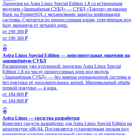
Лицензия на Astra Linux Special Edition 1.8 со встроенным
модулем «Защищённая СУБД» — СУБД «Тантор» редакции
Basic на PostgreSQL с механизмами защиты информации
системы. Считается по процессорным ядрам, отведённым под
базу, минимум от четырёх ядер.
от 190 300 ₽
от 190 300 ₽
→
Astra Linux Special Edition — дополнительная лицензия на
защищённую СУБД
Расширение уже купленной лицензии Astra Linux Special
Edition 1.8 по числу процессорных ядер под модуль
«Защищённая СУБД» — без замены операционной системы и
без покупки её дополнительных копий. Минимальный объём
первой покупки — 4 ядра.
от 184 800 ₽
от 184 800 ₽
→
Astra Linux — средства разработки
Комплект средств разработки для Astra Linux Special Edition на
архитектуре x86-64. Поставляется установочным диском под
конкретное изделие операционной системы и её очередное