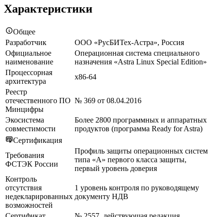
Характеристики
Общее
Разработчик
ООО «РусБИТех-Астра», Россия
Официальное
Операционная система специального
наименование
назначения «Astra Linux Special Edition»
Процессорная
x86-64
архитектура
Реестр
отечественного ПО
№ 369 от 08.04.2016
Минцифры
Экосистема
Более 2800 программных и аппаратных
совместимости
продуктов (программа Ready for Astra)
Сертификация
Профиль защиты операционных систем
Требования
типа «А» первого класса защиты,
ФСТЭК России
первый уровень доверия
Контроль
отсутствия
1 уровень контроля по руководящему
недекларированных
документу НДВ
возможностей
Сертификат
№ 2557, действующая редакция