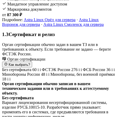
Мандатное управление доступом
Маркировка документов
от
87 300 ₽
Подробнее:
Astra Linux Орёл для сервера
·
Astra Linux
Воронеж для сервера
·
Astra Linux Смоленск для сервера
1.3
Сертификат и релиз
Орган сертификации обычно задан в вашем ТЗ или в
требованиях к объекту. Если требование не задано — берите
ФСТЭК России.
Орган сертификации
Как выбрать?
Без сертификата
60
i
i
ФСТЭК России
276
i
i
ФСБ России
36
i
i
Минобороны России
48
i
i
Минобороны, без военной приёмки
18
i
i
Орган сертификации обычно записан в вашем
техническом задании или в требованиях к аттестуемому
объекту.
Без сертификата
Вариант лицензирования несертифицированной системы,
изделие РУСБ.10015-10. Разработчик прямо указывает:
применять его в системах, где предъявляются требования в
части защиты информации, нельзя.