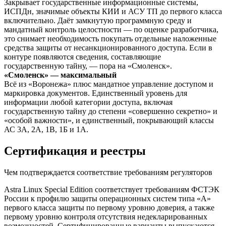
Закрывает государственные информационные системы,
ИСПДн, значимые объекты КИИ и АСУ ТП до первого класса
включительно. Даёт замкнутую программную среду и
мандатный контроль целостности — по оценке разработчика,
это снимает необходимость покупать отдельные наложенные
средства защиты от несанкционированного доступа. Если в
контуре появляются сведения, составляющие
государственную тайну, — пора на «Смоленск».
«Смоленск» — максимальный
Всё из «Воронежа» плюс мандатное управление доступом и
маркировка документов. Единственный уровень для
информации любой категории доступа, включая
государственную тайну до степени «совершенно секретно» и
«особой важности», и единственный, покрывающий классы
АС 3А, 2А, 1В, 1Б и 1А.
Сертификация и реестры
Чем подтверждается соответствие требованиям регуляторов
Astra Linux Special Edition соответствует требованиям ФСТЭК
России к профилю защиты операционных систем типа «А»
первого класса защиты по первому уровню доверия, а также
первому уровню контроля отсутствия недекларированных
возможностей. Сертифицированные варианты выпускаются