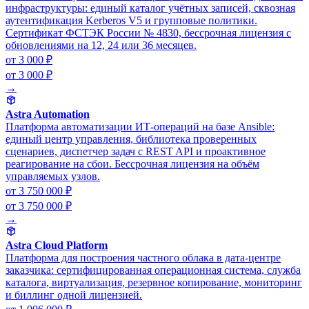
инфраструктуры: единый каталог учётных записей, сквозная
аутентификация Kerberos V5 и групповые политики.
Сертификат ФСТЭК России № 4830, бессрочная лицензия с
обновлениями на 12, 24 или 36 месяцев.
от 3 000 ₽
от 3 000 ₽
→
Astra Automation
Платформа автоматизации ИТ-операций на базе Ansible:
единый центр управления, библиотека проверенных
сценариев, диспетчер задач с REST API и проактивное
реагирование на сбои. Бессрочная лицензия на объём
управляемых узлов.
от 3 750 000 ₽
от 3 750 000 ₽
→
Astra Cloud Platform
Платформа для построения частного облака в дата-центре
заказчика: сертифицированная операционная система, служба
каталога, виртуализация, резервное копирование, мониторинг
и биллинг одной лицензией.