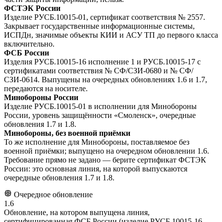
ФСТЭК России
Изделие РУСБ.10015-01, сертификат соответствия № 2557.
Закрывает государственные информационные системы,
ИСПДн, значимые объекты КИИ и АСУ ТП до первого класса
включительно.
ФСБ России
Изделия РУСБ.10015-16 исполнение 1 и РУСБ.10015-17 с
сертификатами соответствия № СФ/СЗИ-0680 и № СФ/
СЗИ-0614. Выпущены на очередных обновлениях 1.6 и 1.7,
передаются на носителе.
Минобороны России
Изделие РУСБ.10015-01 в исполнении для Минобороны
России, уровень защищённости «Смоленск», очередные
обновления 1.7 и 1.8.
Минобороны, без военной приёмки
То же исполнение для Минобороны, поставляемое без
военной приёмки; выпущено на очередном обновлении 1.6.
Требование прямо не задано — берите сертификат ФСТЭК
России: это основная линия, на которой выпускаются
очередные обновления 1.7 и 1.8.
Очередное обновление
1.6
Обновление, на котором выпущена линия,
сертифицированная ФСБ России (изделие РУСБ.10015-16