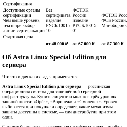
Сертификация
Доступные органы
Без
ФСТЭК
сертификации
сертификата,
России,
ФСТЭК Росс
Чем выше уровень,
изделие
изделие
ФСБ России,
тем шире выбор
РУСБ.10015-
РУСБ.10015-
Миноборон
линии сертификации
10
01
Стартовая цена
от 48 000 ₽
от 67 000 ₽
от 87 300 ₽
Об Astra Linux Special Edition для
сервера
Что это и для каких задач применяется
Astra Linux Special Edition для сервера
— российская
операционная система для защищённой серверной
инфраструктуры. Купить лицензию можно в трёх уровнях
защищённости: «Орёл», «Воронеж» и «Смоленск». Уровень
выбирается при покупке и определяет, какие механизмы
защиты доступны в системе, — сам дистрибутив при этом
один.
Систему берут туда, где серверная платформа должна пройти