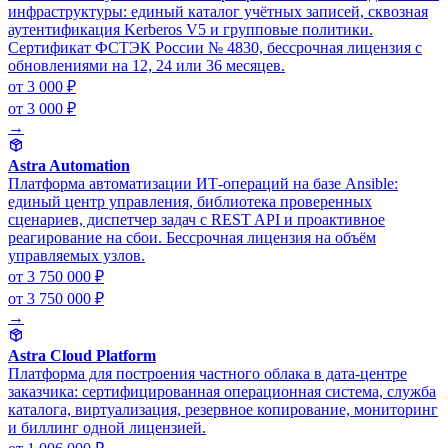
инфраструктуры: единый каталог учётных записей, сквозная
аутентификация Kerberos V5 и групповые политики.
Сертификат ФСТЭК России № 4830, бессрочная лицензия с
обновлениями на 12, 24 или 36 месяцев.
от 3 000 ₽
от 3 000 ₽
→
Astra Automation
Платформа автоматизации ИТ-операций на базе Ansible:
единый центр управления, библиотека проверенных
сценариев, диспетчер задач с REST API и проактивное
реагирование на сбои. Бессрочная лицензия на объём
управляемых узлов.
от 3 750 000 ₽
от 3 750 000 ₽
→
Astra Cloud Platform
Платформа для построения частного облака в дата-центре
заказчика: сертифицированная операционная система, служба
каталога, виртуализация, резервное копирование, мониторинг
и биллинг одной лицензией.