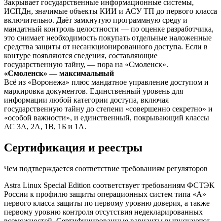
Закрывает государственные информационные системы,
ИСПДн, значимые объекты КИИ и АСУ ТП до первого класса
включительно. Даёт замкнутую программную среду и
мандатный контроль целостности — по оценке разработчика,
это снимает необходимость покупать отдельные наложенные
средства защиты от несанкционированного доступа. Если в
контуре появляются сведения, составляющие
государственную тайну, — пора на «Смоленск».
«Смоленск» — максимальный
Всё из «Воронежа» плюс мандатное управление доступом и
маркировка документов. Единственный уровень для
информации любой категории доступа, включая
государственную тайну до степени «совершенно секретно» и
«особой важности», и единственный, покрывающий классы
АС 3А, 2А, 1В, 1Б и 1А.
Сертификация и реестры
Чем подтверждается соответствие требованиям регуляторов
Astra Linux Special Edition соответствует требованиям ФСТЭК
России к профилю защиты операционных систем типа «А»
первого класса защиты по первому уровню доверия, а также
первому уровню контроля отсутствия недекларированных
возможностей. Сертифицированные варианты выпускаются