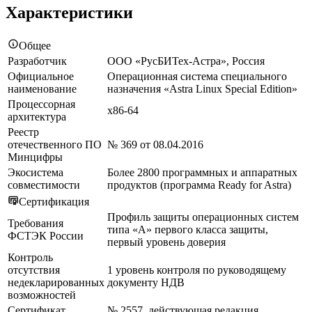
Характеристики
Общее
Разработчик
ООО «РусБИТех-Астра», Россия
Официальное
Операционная система специального
наименование
назначения «Astra Linux Special Edition»
Процессорная
x86-64
архитектура
Реестр
отечественного ПО
№ 369 от 08.04.2016
Минцифры
Экосистема
Более 2800 программных и аппаратных
совместимости
продуктов (программа Ready for Astra)
Сертификация
Профиль защиты операционных систем
Требования
типа «А» первого класса защиты,
ФСТЭК России
первый уровень доверия
Контроль
отсутствия
1 уровень контроля по руководящему
недекларированных
документу НДВ
возможностей
Сертификат
№ 2557, действующая редакция