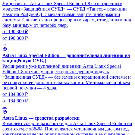
Лицензия на Astra Linux Special Edition 1.8 со встроенным
модулем «Защищённая СУБД» — СУБД «Тантор» редакции
Basic на PostgreSQL с механизмами защиты информации
системы. Считается по процессорным ядрам, отведённым под
базу, минимум от четырёх ядер.
от 190 300 ₽
от 190 300 ₽
→
Astra Linux Special Edition — дополнительная лицензия на
защищённую СУБД
Расширение уже купленной лицензии Astra Linux Special
Edition 1.8 по числу процессорных ядер под модуль
«Защищённая СУБД» — без замены операционной системы и
без покупки её дополнительных копий. Минимальный объём
первой покупки — 4 ядра.
от 184 800 ₽
от 184 800 ₽
→
Astra Linux — средства разработки
Комплект средств разработки для Astra Linux Special Edition на
архитектуре x86-64. Поставляется установочным диском под
конкретное изделие операционной системы и её очередное