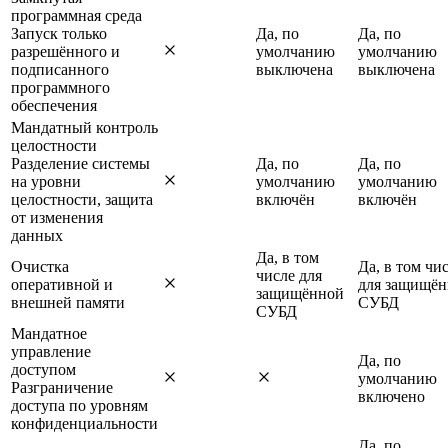
программная среда
Запуск только
Да, по
Да, по
разрешённого и
умолчанию
умолчанию
подписанного
выключена
выключена
программного
обеспечения
Мандатный контроль
целостности
Разделение системы
Да, по
Да, по
на уровни
умолчанию
умолчанию
целостности, защита
включён
включён
от изменения
данных
Да, в том
Очистка
Да, в том чи
числе для
оперативной и
для защищё
защищённой
внешней памяти
СУБД
СУБД
Мандатное
управление
Да, по
доступом
умолчанию
Разграничение
включено
доступа по уровням
конфиденциальности
Да, по