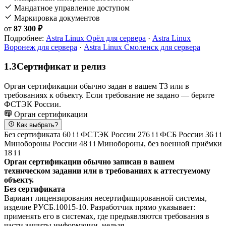
Мандатное управление доступом
Маркировка документов
от
87 300 ₽
Подробнее:
Astra Linux Орёл для сервера
·
Astra Linux
Воронеж для сервера
·
Astra Linux Смоленск для сервера
1.3
Сертификат и релиз
Орган сертификации обычно задан в вашем ТЗ или в
требованиях к объекту. Если требование не задано — берите
ФСТЭК России.
Орган сертификации
Как выбрать?
Без сертификата
60
i
i
ФСТЭК России
276
i
i
ФСБ России
36
i
i
Минобороны России
48
i
i
Минобороны, без военной приёмки
18
i
i
Орган сертификации обычно записан в вашем
техническом задании или в требованиях к аттестуемому
объекту.
Без сертификата
Вариант лицензирования несертифицированной системы,
изделие РУСБ.10015-10. Разработчик прямо указывает:
применять его в системах, где предъявляются требования в
части защиты информации, нельзя.