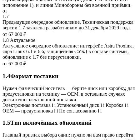
исполнение 1), и линия Минобороны без военной приёмки.
от
1.7
Предыдущее очередное обновление. Техническая поддержка
версии 1.7 заявлена разработчиком до 31 декабря 2029 года.
от
67 000 ₽
1.8
Актуальное
Актуальное очередное обновление: интерфейс Astra Proxima,
ядра Linux 6.1 и 6.6, защищённая СУБД в составе системы,
обновление с 1.7 без переустановки.
от
67 000 ₽
1.4
Формат поставки
Нужен физический носитель — берите диск или коробку, для
предустановки на технику — OEM, в остальных случаях
достаточно электронной поставки.
Электронная поставка
i
i
Установочный диск
i
i
Коробка
i
i
OEM — предустановка
i
i
По согласованию
i
i
1.5
Тип включённых обновлений
Главный признак выбора один: нужно ли вам право перейти