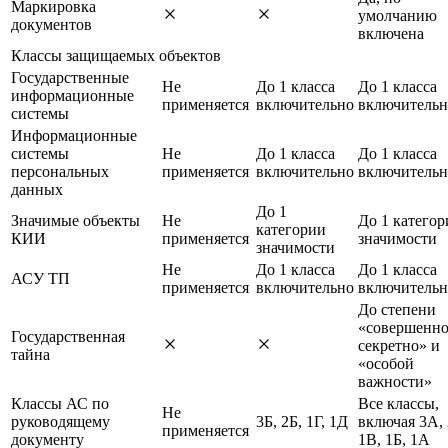
Маркировка
умолчанию
документов
включена
Классы защищаемых объектов
Государственные
Не
До 1 класса
До 1 класса
информационные
применяется
включительно
включительн
системы
Информационные
системы
Не
До 1 класса
До 1 класса
персональных
применяется
включительно
включительн
данных
До 1
Значимые объекты
Не
До 1 категор
категории
КИИ
применяется
значимости
значимости
Не
До 1 класса
До 1 класса
АСУ ТП
применяется
включительно
включительн
До степени
«совершенн
Государственная
секретно» и
тайна
«особой
важности»
Классы АС по
Все классы,
Не
руководящему
3Б, 2Б, 1Г, 1Д
включая 3А,
применяется
документу
1В, 1Б, 1А