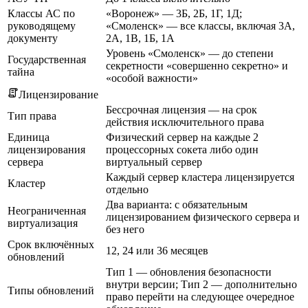
Классы АС по
«Воронеж» — 3Б, 2Б, 1Г, 1Д;
руководящему
«Смоленск» — все классы, включая 3А,
документу
2А, 1В, 1Б, 1А
Уровень «Смоленск» — до степени
Государственная
секретности «совершенно секретно» и
тайна
«особой важности»
Лицензирование
Бессрочная лицензия — на срок
Тип права
действия исключительного права
Единица
Физический сервер на каждые 2
лицензирования
процессорных сокета либо один
сервера
виртуальный сервер
Каждый сервер кластера лицензируется
Кластер
отдельно
Два варианта: с обязательным
Неограниченная
лицензированием физического сервера и
виртуализация
без него
Срок включённых
12, 24 или 36 месяцев
обновлений
Тип 1 — обновления безопасности
внутри версии; Тип 2 — дополнительно
Типы обновлений
право перейти на следующее очередное