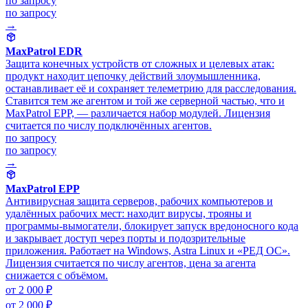
по запросу
по запросу
→
MaxPatrol EDR
Защита конечных устройств от сложных и целевых атак:
продукт находит цепочку действий злоумышленника,
останавливает её и сохраняет телеметрию для расследования.
Ставится тем же агентом и той же серверной частью, что и
MaxPatrol EPP, — различается набор модулей. Лицензия
считается по числу подключённых агентов.
по запросу
по запросу
→
MaxPatrol EPP
Антивирусная защита серверов, рабочих компьютеров и
удалённых рабочих мест: находит вирусы, трояны и
программы-вымогатели, блокирует запуск вредоносного кода
и закрывает доступ через порты и подозрительные
приложения. Работает на Windows, Astra Linux и «РЕД ОС».
Лицензия считается по числу агентов, цена за агента
снижается с объёмом.
от 2 000 ₽
от 2 000 ₽