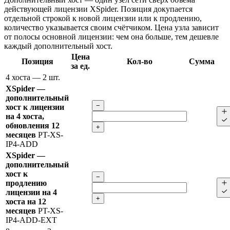
действующей лицензии XSpider. Позиция докупается
отдельной строкой к новой лицензии или к продлению,
количество указывается своим счётчиком. Цена узла зависит
от полосы основной лицензии: чем она больше, тем дешевле
каждый дополнительный хост.
Цена
Позиция
Кол-во
Сумма
за ед.
4 хоста
— 2 шт.
XSpider —
дополнительный
−
хост к лицензии
на 4 хоста,
обновления 12
+
месяцев
PT-XS-
IP4-ADD
XSpider —
дополнительный
хост к
−
продлению
лицензии на 4
+
хоста на 12
месяцев
PT-XS-
IP4-ADD-EXT