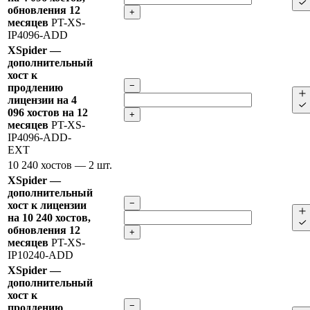
обновления 12
+
месяцев
PT-XS-
IP4096-ADD
XSpider —
дополнительный
хост к
−
продлению
лицензии на 4
096 хостов на 12
+
месяцев
PT-XS-
IP4096-ADD-
EXT
10 240 хостов
— 2 шт.
XSpider —
дополнительный
−
хост к лицензии
на 10 240 хостов,
обновления 12
+
месяцев
PT-XS-
IP10240-ADD
XSpider —
дополнительный
хост к
−
продлению