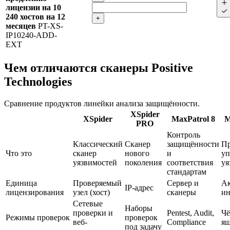
лицензии на 10
240 хостов на 12
+
месяцев
PT-XS-
IP10240-ADD-
EXT
Чем отличаются сканеры Positive
Technologies
Сравнение продуктов линейки анализа защищённости.
XSpider
XSpider
MaxPatrol 8
M
PRO
Контроль
Классический
Сканер
защищённости
Пр
Что это
сканер
нового
и
уп
уязвимостей
поколения
соответствия
уя
стандартам
Единица
Проверяемый
Сервер и
А
IP-адрес
лицензирования
узел (хост)
сканеры
ин
Сетевые
Наборы
проверки и
Pentest, Audit,
Чё
Режимы проверок
проверок
веб-
Compliance
я
под задачу