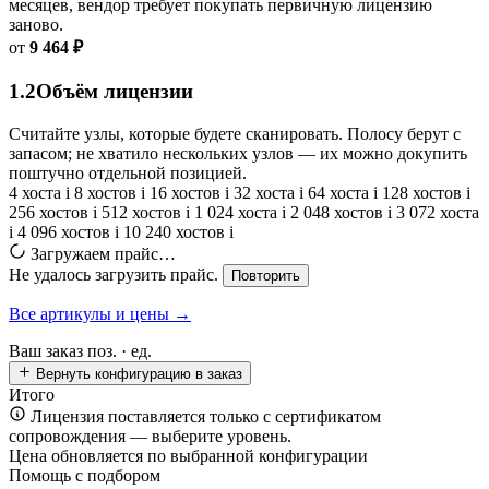
месяцев, вендор требует покупать первичную лицензию
заново.
от
9 464 ₽
1.2
Объём лицензии
Считайте узлы, которые будете сканировать. Полосу берут с
запасом; не хватило нескольких узлов — их можно докупить
поштучно отдельной позицией.
4 хоста
i
8 хостов
i
16 хостов
i
32 хоста
i
64 хоста
i
128 хостов
i
256 хостов
i
512 хостов
i
1 024 хоста
i
2 048 хостов
i
3 072 хоста
i
4 096 хостов
i
10 240 хостов
i
Загружаем прайс…
Не удалось загрузить прайс.
Повторить
Все артикулы и цены →
Ваш заказ
поз. ·
ед.
Вернуть конфигурацию в заказ
Итого
Лицензия поставляется только с сертификатом
сопровождения — выберите уровень.
Цена обновляется по выбранной конфигурации
Помощь с подбором