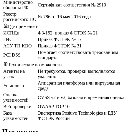
Министерство
Сертификат соответствия № 2910
обороны РФ
Реестр
№ 786 от 16 мая 2016 года
российского ПО
Где применяется
ИСПДн
ФЗ-152, приказ ФСТЭК № 21
ГИС
Приказ ФСТЭК № 17
АСУ ТП КВО
Приказ ФСТЭК № 31
Помогает соответствовать требованиям
PCI DSS
стандарта
Технические возможности
Агенты на
Не требуются, проверки выполняются
узлах
удалённо
Аппаратная платформа или виртуальная
Установка
среда
Оценка
CVSS v2 и v3, базовая и временная оценка
уязвимостей
Веб-проверки
OWASP TOP 10
База
Экспертиза Positive Technologies и БДУ
уязвимостей
ФСТЭК России
Что входит