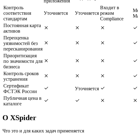
приложения
Контроль
Входит в
М
соответствия
Уточняется
Уточняется
режим
Ma
стандартам
Compliance
Постоянная карта
активов
Переоценка
уязвимостей без
пересканирования
Приоритизация
по значимости для
бизнеса
Контроль сроков
устранения
Сертификат
Уточняется
ФСТЭК России
Публичная цена в
каталоге
О XSpider
Что это и для каких задач применяется