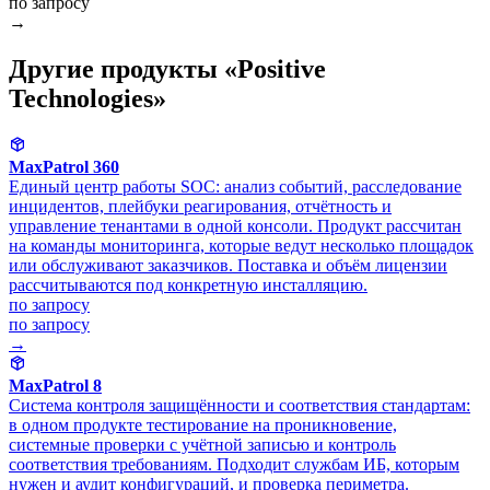
по запросу
→
Другие продукты «Positive
Technologies»
MaxPatrol 360
Единый центр работы SOC: анализ событий, расследование
инцидентов, плейбуки реагирования, отчётность и
управление тенантами в одной консоли. Продукт рассчитан
на команды мониторинга, которые ведут несколько площадок
или обслуживают заказчиков. Поставка и объём лицензии
рассчитываются под конкретную инсталляцию.
по запросу
по запросу
→
MaxPatrol 8
Система контроля защищённости и соответствия стандартам:
в одном продукте тестирование на проникновение,
системные проверки с учётной записью и контроль
соответствия требованиям. Подходит службам ИБ, которым
нужен и аудит конфигураций, и проверка периметра.