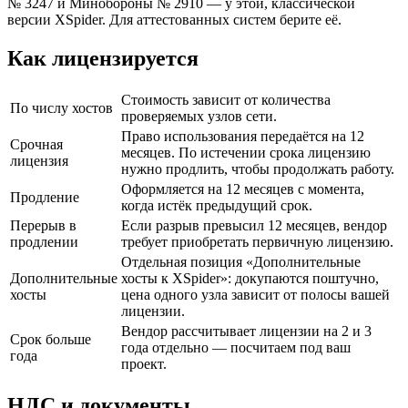
№ 3247 и Минобороны № 2910 — у этой, классической
версии XSpider. Для аттестованных систем берите её.
Как лицензируется
Стоимость зависит от количества
По числу хостов
проверяемых узлов сети.
Право использования передаётся на 12
Срочная
месяцев. По истечении срока лицензию
лицензия
нужно продлить, чтобы продолжать работу.
Оформляется на 12 месяцев с момента,
Продление
когда истёк предыдущий срок.
Перерыв в
Если разрыв превысил 12 месяцев, вендор
продлении
требует приобретать первичную лицензию.
Отдельная позиция «Дополнительные
Дополнительные
хосты к XSpider»: докупаются поштучно,
хосты
цена одного узла зависит от полосы вашей
лицензии.
Вендор рассчитывает лицензии на 2 и 3
Срок больше
года отдельно — посчитаем под ваш
года
проект.
НДС и документы