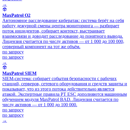
→
MaxPatrol O2
Автономное расследование кибератак: система берёт на себя
работу дежурной смены центра мониторинга — разбирает
поток инцидентов, собирает контекст, выстраивает
взаимосвязи и доводит расследование до понятного вывода.
Лицензия считается по числу активов — от 1 000 до 100 000,
серверный компонент на тот же объём.
по запросу
по запросу
→
MaxPatrol SIEM
SIEM-система: собирает события безопасности с рабочих
станций, серверов, сетевого оборудования и средств защиты и
показывает, что из этого потока действительно является
атакой. Экспертные правила PT ESC дополняются машинным
обучением модуля MaxPatrol BAD. Лицензия считается по
числу активов — от 1 000 до 100 000.
по запросу
по запросу
→