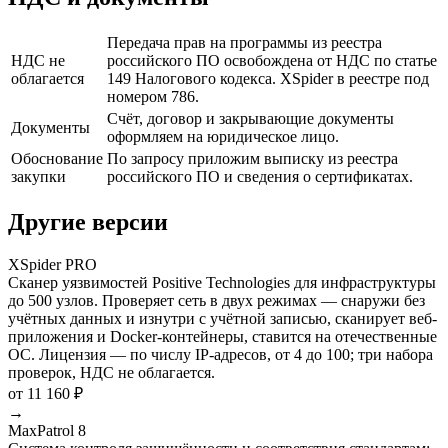
Передача прав на программы из реестра
НДС не
российского ПО освобождена от НДС по статье
облагается
149 Налогового кодекса. XSpider в реестре под
номером 786.
Счёт, договор и закрывающие документы
Документы
оформляем на юридическое лицо.
Обоснование
По запросу приложим выписку из реестра
закупки
российского ПО и сведения о сертификатах.
Другие версии
XSpider PRO
Сканер уязвимостей Positive Technologies для инфраструктуры
до 500 узлов. Проверяет сеть в двух режимах — снаружи без
учётных данных и изнутри с учётной записью, сканирует веб-
приложения и Docker-контейнеры, ставится на отечественные
ОС. Лицензия — по числу IP-адресов, от 4 до 100; три набора
проверок, НДС не облагается.
от 11 160 ₽
→
MaxPatrol 8