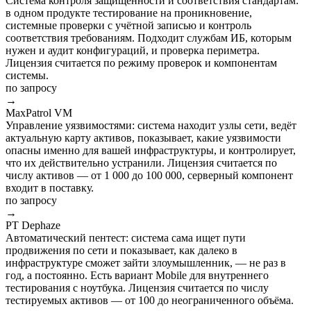
Система контроля защищённости и соответствия стандартам:
в одном продукте тестирование на проникновение,
системные проверки с учётной записью и контроль
соответствия требованиям. Подходит службам ИБ, которым
нужен и аудит конфигураций, и проверка периметра.
Лицензия считается по режиму проверок и компонентам
системы.
по запросу
→
MaxPatrol VM
Управление уязвимостями: система находит узлы сети, ведёт
актуальную карту активов, показывает, какие уязвимости
опасны именно для вашей инфраструктуры, и контролирует,
что их действительно устранили. Лицензия считается по
числу активов — от 1 000 до 100 000, серверный компонент
входит в поставку.
по запросу
→
PT Dephaze
Автоматический пентест: система сама ищет пути
продвижения по сети и показывает, как далеко в
инфраструктуре сможет зайти злоумышленник, — не раз в
год, а постоянно. Есть вариант Mobile для внутреннего
тестирования с ноутбука. Лицензия считается по числу
тестируемых активов — от 100 до неограниченного объёма.