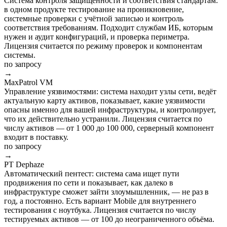
Система контроля защищённости и соответствия стандартам:
в одном продукте тестирование на проникновение,
системные проверки с учётной записью и контроль
соответствия требованиям. Подходит службам ИБ, которым
нужен и аудит конфигураций, и проверка периметра.
Лицензия считается по режиму проверок и компонентам
системы.
по запросу
→
MaxPatrol VM
Управление уязвимостями: система находит узлы сети, ведёт
актуальную карту активов, показывает, какие уязвимости
опасны именно для вашей инфраструктуры, и контролирует,
что их действительно устранили. Лицензия считается по
числу активов — от 1 000 до 100 000, серверный компонент
входит в поставку.
по запросу
→
PT Dephaze
Автоматический пентест: система сама ищет пути
продвижения по сети и показывает, как далеко в
инфраструктуре сможет зайти злоумышленник, — не раз в
год, а постоянно. Есть вариант Mobile для внутреннего
тестирования с ноутбука. Лицензия считается по числу
тестируемых активов — от 100 до неограниченного объёма.