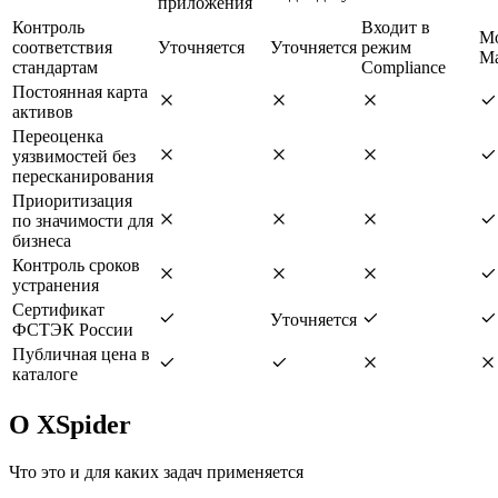
приложения
Контроль
Входит в
М
соответствия
Уточняется
Уточняется
режим
Ma
стандартам
Compliance
Постоянная карта
активов
Переоценка
уязвимостей без
пересканирования
Приоритизация
по значимости для
бизнеса
Контроль сроков
устранения
Сертификат
Уточняется
ФСТЭК России
Публичная цена в
каталоге
О XSpider
Что это и для каких задач применяется