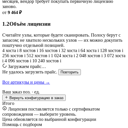
месяцев, вендор требует покупать первичную лицензию
заново.
от
9 464 ₽
1.2
Объём лицензии
Считайте узлы, которые будете сканировать. Полосу берут с
запасом; не хватило нескольких узлов — их можно докупить
поштучно отдельной позицией.
4 хоста
i
8 хостов
i
16 хостов
i
32 хоста
i
64 хоста
i
128 хостов
i
256 хостов
i
512 хостов
i
1 024 хоста
i
2 048 хостов
i
3 072 хоста
i
4 096 хостов
i
10 240 хостов
i
Загружаем прайс…
Не удалось загрузить прайс.
Повторить
Все артикулы и цены →
Ваш заказ
поз. ·
ед.
Вернуть конфигурацию в заказ
Итого
Лицензия поставляется только с сертификатом
сопровождения — выберите уровень.
Цена обновляется по выбранной конфигурации
Помощь с подбором