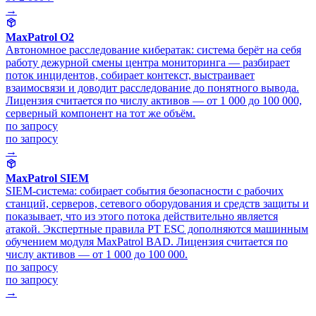
→
MaxPatrol O2
Автономное расследование кибератак: система берёт на себя
работу дежурной смены центра мониторинга — разбирает
поток инцидентов, собирает контекст, выстраивает
взаимосвязи и доводит расследование до понятного вывода.
Лицензия считается по числу активов — от 1 000 до 100 000,
серверный компонент на тот же объём.
по запросу
по запросу
→
MaxPatrol SIEM
SIEM-система: собирает события безопасности с рабочих
станций, серверов, сетевого оборудования и средств защиты и
показывает, что из этого потока действительно является
атакой. Экспертные правила PT ESC дополняются машинным
обучением модуля MaxPatrol BAD. Лицензия считается по
числу активов — от 1 000 до 100 000.
по запросу
по запросу
→