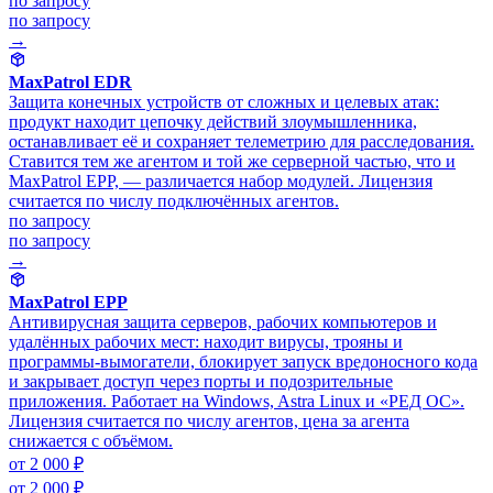
по запросу
по запросу
→
MaxPatrol EDR
Защита конечных устройств от сложных и целевых атак:
продукт находит цепочку действий злоумышленника,
останавливает её и сохраняет телеметрию для расследования.
Ставится тем же агентом и той же серверной частью, что и
MaxPatrol EPP, — различается набор модулей. Лицензия
считается по числу подключённых агентов.
по запросу
по запросу
→
MaxPatrol EPP
Антивирусная защита серверов, рабочих компьютеров и
удалённых рабочих мест: находит вирусы, трояны и
программы-вымогатели, блокирует запуск вредоносного кода
и закрывает доступ через порты и подозрительные
приложения. Работает на Windows, Astra Linux и «РЕД ОС».
Лицензия считается по числу агентов, цена за агента
снижается с объёмом.
от 2 000 ₽
от 2 000 ₽