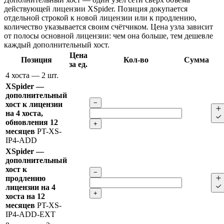
действующей лицензии XSpider. Позиция докупается
отдельной строкой к новой лицензии или к продлению,
количество указывается своим счётчиком. Цена узла зависит
от полосы основной лицензии: чем она больше, тем дешевле
каждый дополнительный хост.
Цена
Позиция
Кол-во
Сумма
за ед.
4 хоста
— 2 шт.
XSpider —
дополнительный
−
хост к лицензии
на 4 хоста,
обновления 12
+
месяцев
PT-XS-
IP4-ADD
XSpider —
дополнительный
хост к
−
продлению
лицензии на 4
+
хоста на 12
месяцев
PT-XS-
IP4-ADD-EXT