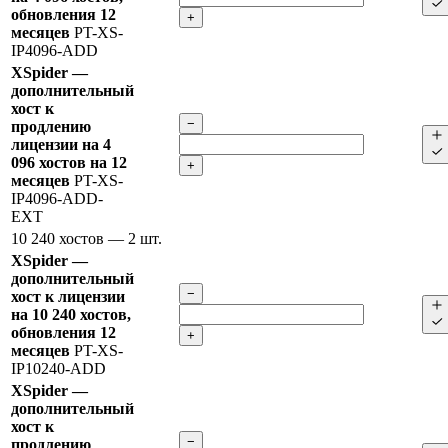
обновления 12
+
месяцев
PT-XS-
IP4096-ADD
XSpider —
дополнительный
хост к
−
продлению
лицензии на 4
096 хостов на 12
+
месяцев
PT-XS-
IP4096-ADD-
EXT
10 240 хостов
— 2 шт.
XSpider —
дополнительный
−
хост к лицензии
на 10 240 хостов,
обновления 12
+
месяцев
PT-XS-
IP10240-ADD
XSpider —
дополнительный
хост к
−
продлению