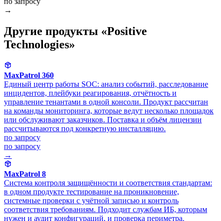
по запросу
→
Другие продукты «Positive
Technologies»
MaxPatrol 360
Единый центр работы SOC: анализ событий, расследование
инцидентов, плейбуки реагирования, отчётность и
управление тенантами в одной консоли. Продукт рассчитан
на команды мониторинга, которые ведут несколько площадок
или обслуживают заказчиков. Поставка и объём лицензии
рассчитываются под конкретную инсталляцию.
по запросу
по запросу
→
MaxPatrol 8
Система контроля защищённости и соответствия стандартам:
в одном продукте тестирование на проникновение,
системные проверки с учётной записью и контроль
соответствия требованиям. Подходит службам ИБ, которым
нужен и аудит конфигураций, и проверка периметра.