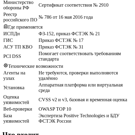
Министерство
Сертификат соответствия № 2910
обороны РФ
Реестр
№ 786 от 16 мая 2016 года
российского ПО
Где применяется
ИСПДн
ФЗ-152, приказ ФСТЭК № 21
ГИС
Приказ ФСТЭК № 17
АСУ ТП КВО
Приказ ФСТЭК № 31
Помогает соответствовать требованиям
PCI DSS
стандарта
Технические возможности
Агенты на
Не требуются, проверки выполняются
узлах
удалённо
Аппаратная платформа или виртуальная
Установка
среда
Оценка
CVSS v2 и v3, базовая и временная оценка
уязвимостей
Веб-проверки
OWASP TOP 10
База
Экспертиза Positive Technologies и БДУ
уязвимостей
ФСТЭК России
Что входит