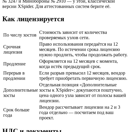
№ 3247 и Минобороны № 2910 — у этой, классической
версии XSpider. Для аттестованных систем берите её.
Как лицензируется
Стоимость зависит от количества
По числу хостов
проверяемых узлов сети.
Право использования передаётся на 12
Срочная
месяцев. По истечении срока лицензию
лицензия
нужно продлить, чтобы продолжать работу.
Оформляется на 12 месяцев с момента,
Продление
когда истёк предыдущий срок.
Перерыв в
Если разрыв превысил 12 месяцев, вендор
продлении
требует приобретать первичную лицензию.
Отдельная позиция «Дополнительные
Дополнительные
хосты к XSpider»: докупаются поштучно,
хосты
цена одного узла зависит от полосы вашей
лицензии.
Вендор рассчитывает лицензии на 2 и 3
Срок больше
года отдельно — посчитаем под ваш
года
проект.
НДС и документы