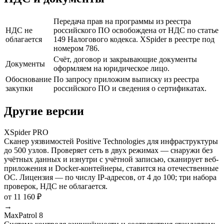
Передача прав на программы из реестра
НДС не
российского ПО освобождена от НДС по статье
облагается
149 Налогового кодекса. XSpider в реестре под
номером 786.
Счёт, договор и закрывающие документы
Документы
оформляем на юридическое лицо.
Обоснование
По запросу приложим выписку из реестра
закупки
российского ПО и сведения о сертификатах.
Другие версии
XSpider PRO
Сканер уязвимостей Positive Technologies для инфраструктуры
до 500 узлов. Проверяет сеть в двух режимах — снаружи без
учётных данных и изнутри с учётной записью, сканирует веб-
приложения и Docker-контейнеры, ставится на отечественные
ОС. Лицензия — по числу IP-адресов, от 4 до 100; три набора
проверок, НДС не облагается.
от 11 160 ₽
→
MaxPatrol 8