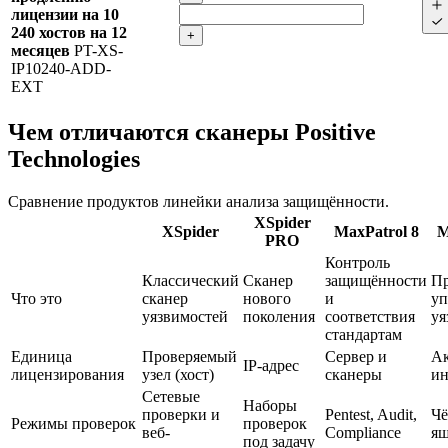
лицензии на 10
240 хостов на 12
+
месяцев
PT-XS-
IP10240-ADD-
EXT
Чем отличаются сканеры Positive
Technologies
Сравнение продуктов линейки анализа защищённости.
XSpider
XSpider
MaxPatrol 8
M
PRO
Контроль
Классический
Сканер
защищённости
Пр
Что это
сканер
нового
и
уп
уязвимостей
поколения
соответствия
уя
стандартам
Единица
Проверяемый
Сервер и
А
IP-адрес
лицензирования
узел (хост)
сканеры
ин
Сетевые
Наборы
проверки и
Pentest, Audit,
Чё
Режимы проверок
проверок
веб-
Compliance
я
под задачу