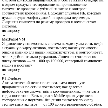
Система контроля защищённости и соответствия стандартам:
в одном продукте тестирование на проникновение,
системные проверки с учётной записью и контроль
соответствия требованиям. Подходит службам ИБ, которым
нужен и аудит конфигураций, и проверка периметра.
Лицензия считается по режиму проверок и компонентам
системы.
по запросу
→
MaxPatrol VM
Управление уязвимостями: система находит узлы сети, ведёт
актуальную карту активов, показывает, какие уязвимости
опасны именно для вашей инфраструктуры, и контролирует,
что их действительно устранили. Лицензия считается по
числу активов — от 1 000 до 100 000, серверный компонент
входит в поставку.
по запросу
→
PT Dephaze
Автоматический пентест: система сама ищет пути
продвижения по сети и показывает, как далеко в
инфраструктуре сможет зайти злоумышленник, — не раз в
год, а постоянно. Есть вариант Mobile для внутреннего
тестирования с ноутбука. Лицензия считается по числу
тестируемых активов — от 100 до неограниченного объёма.