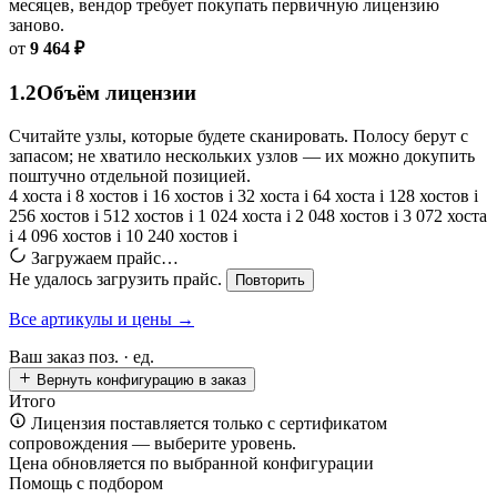
месяцев, вендор требует покупать первичную лицензию
заново.
от
9 464 ₽
1.2
Объём лицензии
Считайте узлы, которые будете сканировать. Полосу берут с
запасом; не хватило нескольких узлов — их можно докупить
поштучно отдельной позицией.
4 хоста
i
8 хостов
i
16 хостов
i
32 хоста
i
64 хоста
i
128 хостов
i
256 хостов
i
512 хостов
i
1 024 хоста
i
2 048 хостов
i
3 072 хоста
i
4 096 хостов
i
10 240 хостов
i
Загружаем прайс…
Не удалось загрузить прайс.
Повторить
Все артикулы и цены →
Ваш заказ
поз. ·
ед.
Вернуть конфигурацию в заказ
Итого
Лицензия поставляется только с сертификатом
сопровождения — выберите уровень.
Цена обновляется по выбранной конфигурации
Помощь с подбором