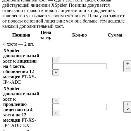
действующей лицензии XSpider. Позиция докупается
отдельной строкой к новой лицензии или к продлению,
количество указывается своим счётчиком. Цена узла зависит
от полосы основной лицензии: чем она больше, тем дешевле
каждый дополнительный хост.
Цена
Позиция
Кол-во
Сумма
за ед.
4 хоста
— 2 шт.
XSpider —
дополнительный
−
хост к лицензии
на 4 хоста,
обновления 12
+
месяцев
PT-XS-
IP4-ADD
XSpider —
дополнительный
хост к
−
продлению
лицензии на 4
+
хоста на 12
месяцев
PT-XS-
IP4-ADD-EXT