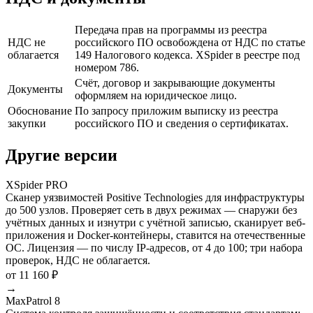
Передача прав на программы из реестра
НДС не
российского ПО освобождена от НДС по статье
облагается
149 Налогового кодекса. XSpider в реестре под
номером 786.
Счёт, договор и закрывающие документы
Документы
оформляем на юридическое лицо.
Обоснование
По запросу приложим выписку из реестра
закупки
российского ПО и сведения о сертификатах.
Другие версии
XSpider PRO
Сканер уязвимостей Positive Technologies для инфраструктуры
до 500 узлов. Проверяет сеть в двух режимах — снаружи без
учётных данных и изнутри с учётной записью, сканирует веб-
приложения и Docker-контейнеры, ставится на отечественные
ОС. Лицензия — по числу IP-адресов, от 4 до 100; три набора
проверок, НДС не облагается.
от 11 160 ₽
→
MaxPatrol 8