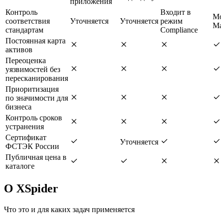
приложения
Контроль
Входит в
М
соответствия
Уточняется
Уточняется
режим
Ma
стандартам
Compliance
Постоянная карта
активов
Переоценка
уязвимостей без
пересканирования
Приоритизация
по значимости для
бизнеса
Контроль сроков
устранения
Сертификат
Уточняется
ФСТЭК России
Публичная цена в
каталоге
О XSpider
Что это и для каких задач применяется