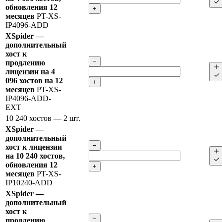
обновления 12
+
месяцев
PT-XS-
IP4096-ADD
XSpider —
дополнительный
хост к
−
продлению
лицензии на 4
096 хостов на 12
+
месяцев
PT-XS-
IP4096-ADD-
EXT
10 240 хостов
— 2 шт.
XSpider —
дополнительный
−
хост к лицензии
на 10 240 хостов,
обновления 12
+
месяцев
PT-XS-
IP10240-ADD
XSpider —
дополнительный
хост к
−
продлению