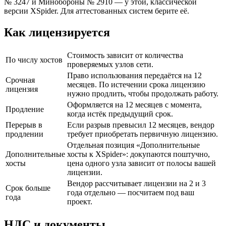
№ 3247 и Минобороны № 2910 — у этой, классической
версии XSpider. Для аттестованных систем берите её.
Как лицензируется
Стоимость зависит от количества
По числу хостов
проверяемых узлов сети.
Право использования передаётся на 12
Срочная
месяцев. По истечении срока лицензию
лицензия
нужно продлить, чтобы продолжать работу.
Оформляется на 12 месяцев с момента,
Продление
когда истёк предыдущий срок.
Перерыв в
Если разрыв превысил 12 месяцев, вендор
продлении
требует приобретать первичную лицензию.
Отдельная позиция «Дополнительные
Дополнительные
хосты к XSpider»: докупаются поштучно,
хосты
цена одного узла зависит от полосы вашей
лицензии.
Вендор рассчитывает лицензии на 2 и 3
Срок больше
года отдельно — посчитаем под ваш
года
проект.
НДС и документы