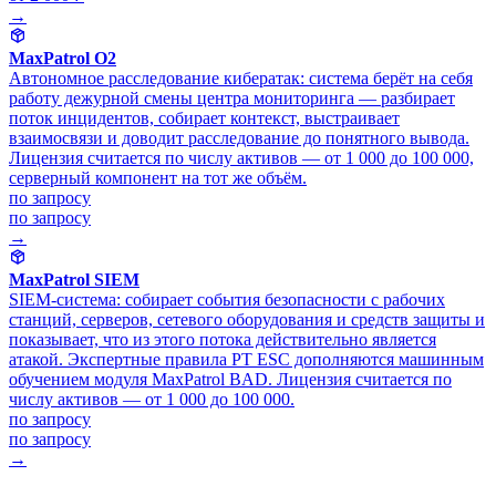
→
MaxPatrol O2
Автономное расследование кибератак: система берёт на себя
работу дежурной смены центра мониторинга — разбирает
поток инцидентов, собирает контекст, выстраивает
взаимосвязи и доводит расследование до понятного вывода.
Лицензия считается по числу активов — от 1 000 до 100 000,
серверный компонент на тот же объём.
по запросу
по запросу
→
MaxPatrol SIEM
SIEM-система: собирает события безопасности с рабочих
станций, серверов, сетевого оборудования и средств защиты и
показывает, что из этого потока действительно является
атакой. Экспертные правила PT ESC дополняются машинным
обучением модуля MaxPatrol BAD. Лицензия считается по
числу активов — от 1 000 до 100 000.
по запросу
по запросу
→