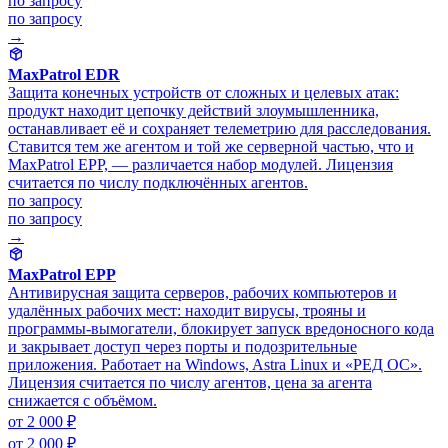
по запросу
по запросу
→
MaxPatrol EDR
Защита конечных устройств от сложных и целевых атак:
продукт находит цепочку действий злоумышленника,
останавливает её и сохраняет телеметрию для расследования.
Ставится тем же агентом и той же серверной частью, что и
MaxPatrol EPP, — различается набор модулей. Лицензия
считается по числу подключённых агентов.
по запросу
по запросу
→
MaxPatrol EPP
Антивирусная защита серверов, рабочих компьютеров и
удалённых рабочих мест: находит вирусы, трояны и
программы-вымогатели, блокирует запуск вредоносного кода
и закрывает доступ через порты и подозрительные
приложения. Работает на Windows, Astra Linux и «РЕД ОС».
Лицензия считается по числу агентов, цена за агента
снижается с объёмом.
от 2 000 ₽
от 2 000 ₽