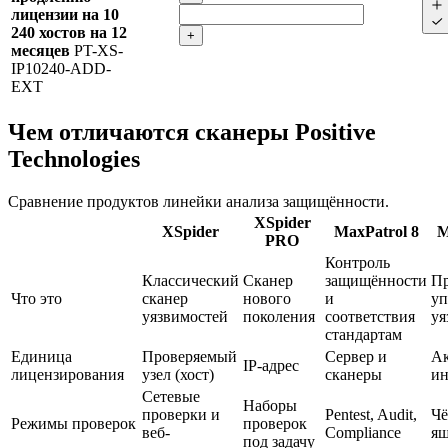
лицензии на 10
240 хостов на 12
+
месяцев
PT-XS-
IP10240-ADD-
EXT
Чем отличаются сканеры Positive
Technologies
Сравнение продуктов линейки анализа защищённости.
XSpider
XSpider
MaxPatrol 8
M
PRO
Контроль
Классический
Сканер
защищённости
Пр
Что это
сканер
нового
и
уп
уязвимостей
поколения
соответствия
уя
стандартам
Единица
Проверяемый
Сервер и
А
IP-адрес
лицензирования
узел (хост)
сканеры
ин
Сетевые
Наборы
проверки и
Pentest, Audit,
Чё
Режимы проверок
проверок
веб-
Compliance
я
под задачу