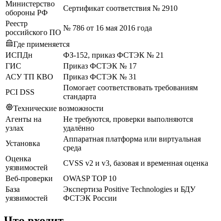
Министерство
Сертификат соответствия № 2910
обороны РФ
Реестр
№ 786 от 16 мая 2016 года
российского ПО
Где применяется
ИСПДн
ФЗ-152, приказ ФСТЭК № 21
ГИС
Приказ ФСТЭК № 17
АСУ ТП КВО
Приказ ФСТЭК № 31
Помогает соответствовать требованиям
PCI DSS
стандарта
Технические возможности
Агенты на
Не требуются, проверки выполняются
узлах
удалённо
Аппаратная платформа или виртуальная
Установка
среда
Оценка
CVSS v2 и v3, базовая и временная оценка
уязвимостей
Веб-проверки
OWASP TOP 10
База
Экспертиза Positive Technologies и БДУ
уязвимостей
ФСТЭК России
Что входит