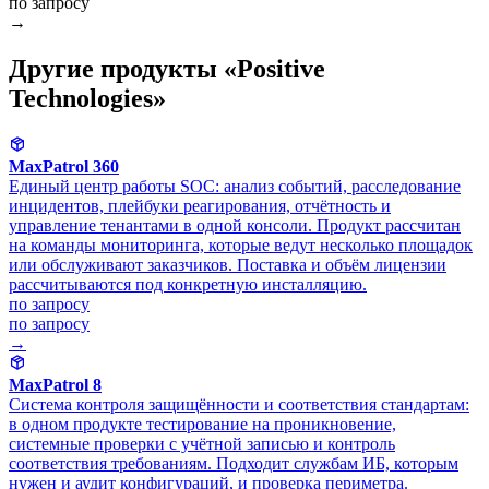
по запросу
→
Другие продукты «Positive
Technologies»
MaxPatrol 360
Единый центр работы SOC: анализ событий, расследование
инцидентов, плейбуки реагирования, отчётность и
управление тенантами в одной консоли. Продукт рассчитан
на команды мониторинга, которые ведут несколько площадок
или обслуживают заказчиков. Поставка и объём лицензии
рассчитываются под конкретную инсталляцию.
по запросу
по запросу
→
MaxPatrol 8
Система контроля защищённости и соответствия стандартам:
в одном продукте тестирование на проникновение,
системные проверки с учётной записью и контроль
соответствия требованиям. Подходит службам ИБ, которым
нужен и аудит конфигураций, и проверка периметра.