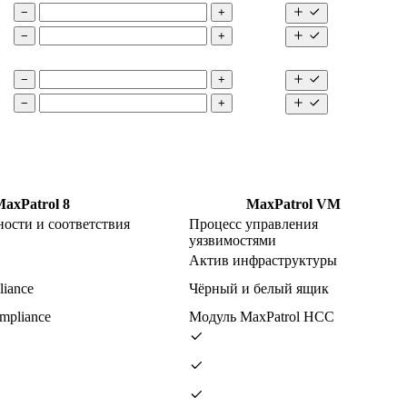
−
+
−
+
−
+
−
+
axPatrol 8
MaxPatrol VM
ости и соответствия
Процесс управления
уязвимостями
Актив инфраструктуры
liance
Чёрный и белый ящик
mpliance
Модуль MaxPatrol HCC