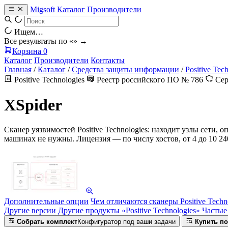
Migsoft
Каталог
Производители
Ищем…
Все результаты по «
» →
Корзина
0
Каталог
Производители
Контакты
Главная
/
Каталог
/
Средства защиты информации
/
Positive Tec
Positive Technologies
Реестр российского ПО № 786
Сер
XSpider
Сканер уязвимостей Positive Technologies: находит узлы сети, 
машинах не нужны. Лицензия — по числу хостов, от 4 до 10 
Дополнительные опции
Чем отличаются сканеры Positive Techn
Другие версии
Другие продукты «Positive Technologies»
Частые
Собрать комплект
Конфигуратор под ваши задачи
Купить по