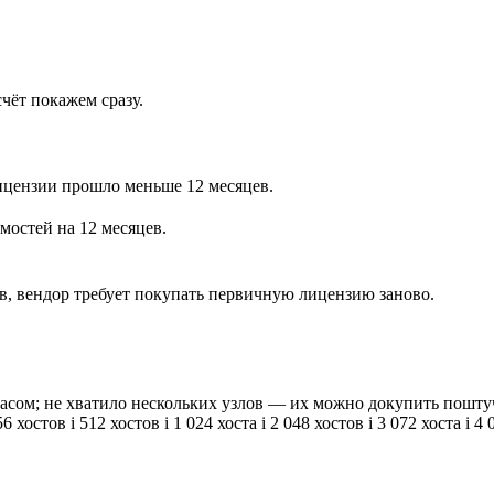
чёт покажем сразу.
ицензии прошло меньше 12 месяцев.
мостей на 12 месяцев.
, вендор требует покупать первичную лицензию заново.
апасом; не хватило нескольких узлов — их можно докупить пошт
56 хостов
i
512 хостов
i
1 024 хоста
i
2 048 хостов
i
3 072 хоста
i
4 