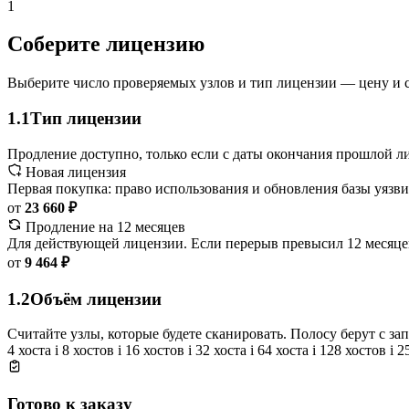
1
Соберите лицензию
Выберите число проверяемых узлов и тип лицензии — цену и с
1.1
Тип лицензии
Продление доступно, только если с даты окончания прошлой л
Новая лицензия
Первая покупка: право использования и обновления базы уязви
от
23 660 ₽
Продление на 12 месяцев
Для действующей лицензии. Если перерыв превысил 12 месяцев
от
9 464 ₽
1.2
Объём лицензии
Считайте узлы, которые будете сканировать. Полосу берут с з
4 хоста
i
8 хостов
i
16 хостов
i
32 хоста
i
64 хоста
i
128 хостов
i
2
Готово к заказу