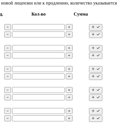
 новой лицензии или к продлению, количество указывается
д.
Кол-во
Сумма
−
+
−
+
−
+
−
+
−
+
−
+
−
+
−
+
−
+
−
+